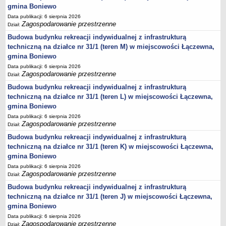
gmina Boniewo
Lista lokalnych liderów
Data publikacji: 6 sierpnia 2026
Zagospodarowanie przestrzenne
Podmioty uprawnione do świadczenia usług integracji społecznej
Dział:
Budowa budynku rekreacji indywidualnej z infrastrukturą
Podmioty realizujące usługi integracji społecznej w 2009
techniczną na działce nr 31/1 (teren M) w miejscowości Łączewna,
Wykaz usług społecznych
gmina Boniewo
Plan utrwalania rezultatów
Data publikacji: 6 sierpnia 2026
Zagospodarowanie przestrzenne
Dział:
FUNDUSZ WSPARCIA
MIENIE KOMUNALNE
Budowa budynku rekreacji indywidualnej z infrastrukturą
2006
techniczną na działce nr 31/1 (teren L) w miejscowości Łączewna,
gmina Boniewo
2007
Data publikacji: 6 sierpnia 2026
2008
Zagospodarowanie przestrzenne
Dział:
2010
Budowa budynku rekreacji indywidualnej z infrastrukturą
techniczną na działce nr 31/1 (teren K) w miejscowości Łączewna,
2009
gmina Boniewo
POMOC PUBLICZNA
Data publikacji: 6 sierpnia 2026
PUBLICZNIE DOSTĘPNY WYKAZ DANYCH ZAWIERAJĄCYCH INFORMACJE O
Zagospodarowanie przestrzenne
Dział:
ŚRODOWISKU I JEGO OCHRONIE
Budowa budynku rekreacji indywidualnej z infrastrukturą
Pliki do pobrania
techniczną na działce nr 31/1 (teren J) w miejscowości Łączewna,
Udostepnianie informacji o środowisku
gmina Boniewo
Informacja o wykazie
Data publikacji: 6 sierpnia 2026
Zagospodarowanie przestrzenne
Dział: