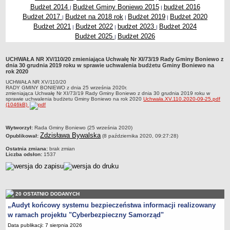
Budżet 2014
Budżet Gminy Boniewo 2015
budżet 2016
|
|
Zabytki Gminy
Budżet 2017
Budżet na 2018 rok
Budżet 2019
Budżet 2020
|
|
|
Plan Zagospodarowania Przestrzennego
Budżet 2021
Budżet 2022
budżet 2023
Budżet 2024
|
|
|
Budżet 2025
Budżet 2026
Plan ogólny Gminy Boniewo
|
Miejscowy Plan Zagospodarowania Przestrzennego wybranych
UCHWAŁA NR XV/110/20 zmieniająca Uchwałę Nr XI/73/19 Rady Gminy Boniewo z
terenów Gminy Boniewo
dnia 30 grudnia 2019 roku w sprawie uchwalenia budżetu Gminy Boniewo na
rok 2020
System Informacji Przestrzennej e-mapa
UCHWAŁA NR XV/110/20
petycje
RADY GMINY BONIEWO z dnia 25 września 2020r.
zmieniająca Uchwałę Nr XI/73/19 Rady Gminy Boniewo z dnia 30 grudnia 2019 roku w
sprawie uchwalenia budżetu Gminy Boniewo na rok 2020
Uchwała.XV.110.2020-09-25.pdf
ponowne wykorzystywanie
(1046kB)
pomoc prawna
Punkt potwierdzania profilu zaufanego
metryczka
Wytworzył:
Rada Gminy Boniewo (25 września 2020)
Zdzisława Bywalska
Opublikował:
(8 października 2020, 09:27:28)
Porozumienia
Ostatnia zmiana:
brak zmian
Infromacje w zakresie preferencyjnego paliwa stałego
Liczba odsłon:
1537
ocena jakości wody
WŁADZE I STRUKTURA
Rada gminy
20 OSTATNIO DODANYCH
Urząd gminy
„Audyt końcowy systemu bezpieczeństwa informacji realizowany
w ramach projektu "Cyberbezpieczny Samorząd"
Wójt
Data publikacji: 7 sierpnia 2026
Jednostki organizacyjne