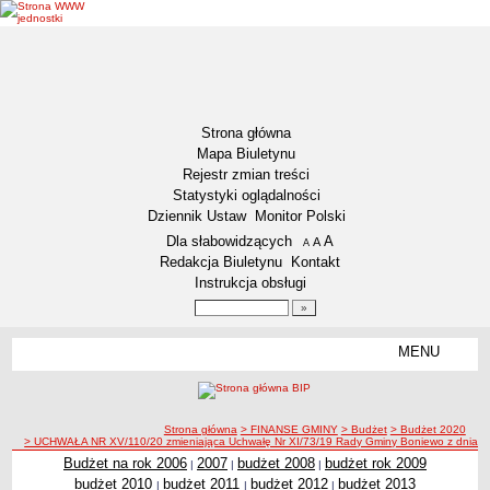
Strona główna
Mapa Biuletynu
Rejestr zmian treści
Statystyki oglądalności
Dziennik Ustaw
Monitor Polski
Menu dodatkowe
Dla słabowidzących
A
powiększ czcionkę
A
standardowy rozmiar czcionki
A
pomniejsz czcionkę
Redakcja Biuletynu
Kontakt
Instrukcja obsługi
Wyszukiwarka artykułów
Szukaj
MENU
Menu
AKTUALNOŚCI
NASZA GMINA
Lokalizacja
ścieżka nawigacji
Strona główna
> FINANSE GMINY
> Budżet
> Budżet 2020
> UCHWAŁA NR XV/110/20 zmieniająca Uchwałę Nr XI/73/19 Rady Gminy Boniewo z dnia 30
Zadania publiczne
Budżet na rok 2006
2007
budżet 2008
budżet rok 2009
|
|
|
Związki i stowarzyszenia
budżet 2010
budżet 2011
budżet 2012
budżet 2013
|
|
|