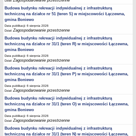
Zagospodarowanie przestrzenne
Dział:
Statut
Budowa budynku rekreacji indywidualnej z infrastrukturą
Uchwały
techniczną na działce nr 51 (teren S) w miejscowości Łączewna,
gmina Boniewo
Projekty uchwał
Data publikacji: 6 sierpnia 2026
Zarządzenia
Zagospodarowanie przestrzenne
Dział:
Protokoły
Budowa budynku rekreacji indywidualnej z infrastrukturą
techniczną na działce nr 31/1 (teren R) w miejscowości Łączewna,
Opłaty i podatki
gmina Boniewo
Zagospodarowanie przestrzenne
Data publikacji: 6 sierpnia 2026
Obwieszczenia,Zawiadomienia, sprawozdania ochrony środowiska
Zagospodarowanie przestrzenne
Dział:
Decyzje o środowiskowych uwarunkowaniach
Budowa budynku rekreacji indywidualnej z infrastrukturą
techniczną na działce nr 31/1 (teren P) w miejscowości Łączewna,
REWITALIZACJA GMINY BONIEWO
gmina Boniewo
PPWOW
Data publikacji: 6 sierpnia 2026
Aktualności
Zagospodarowanie przestrzenne
Dział:
konkursy
Budowa budynku rekreacji indywidualnej z infrastrukturą
Podręcznik PPWOW
techniczną na działce nr 31/1 (teren O) w miejscowości Łączewna,
gmina Boniewo
Plan działania
Data publikacji: 6 sierpnia 2026
Strategia Rozwiązywania Problemów Społecznych
Zagospodarowanie przestrzenne
Dział:
Lista osób kluczowych
Budowa budynku rekreacji indywidualnej z infrastrukturą
techniczną na działce nr 31/1 (teren N) w miejscowości Łączewna,
Lista aktywności społecznych