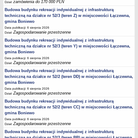
zamówienia do 170 000 PLN
Dział:
jednostki pomocnicze /sołectwa Gminy Boniewo/
Budowa budynku rekreacji indywidualnej z infrastrukturą
techniczną na działce nr 52/3 (teren Z) w miejscowości Łączewna,
Gminne Instytucje Kultury
gmina Boniewo
Nabór pracowników na stanowiska pracy
Data publikacji: 6 sierpnia 2026
Deklaracja dostępności strony internetowej Urzędu Gminy Boniewo
Zagospodarowanie przestrzenne
Dział:
RODO
Budowa budynku rekreacji indywidualnej z infrastrukturą
techniczną na działce nr 52/3 (teren Y) w miejscowości Łączewna,
REJESTRY
gmina Boniewo
Rejestry i ewidencje
Data publikacji: 6 sierpnia 2026
Rejestr działalności regulowanej
Zagospodarowanie przestrzenne
Dział:
Ewidencja udzielonych i cofniętych zezwoleń na prowadzenie
Budowa budynku rekreacji indywidualnej z infrastrukturą
Zbiorowego Zaopatrzenia w Wodę i Zbiorowego Odprowadzania
techniczną na działce nr 52/2 (teren DD) w miejscowości Łączewna,
Ścieków
gmina Boniewo
Rejestr Instytucji Kultury
Data publikacji: 6 sierpnia 2026
Zagospodarowanie przestrzenne
Dział:
Zestawienie przedsiębiorców w zakresie opróżniania zbiorników
Budowa budynku rekreacji indywidualnej z infrastrukturą
bezodpływowych lub osadników
techniczną na działce nr 52/2 (teren CC) w miejscowości Łączewna,
AKTUALNOŚCI GMINY BONIEWO
gmina Boniewo
FINANSE GMINY
Data publikacji: 6 sierpnia 2026
Majątek gminy
Zagospodarowanie przestrzenne
Dział:
Budżet
Budowa budynku rekreacji indywidualnej z infrastrukturą
techniczną na działce nr 52/2 (teren BB) w miejscowości Łączewna,