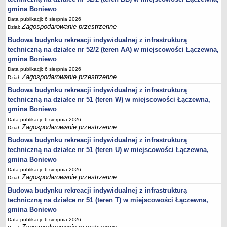
sprawozdania z wykonania budżetu
gmina Boniewo
Plan postępowań na 2026 rok
Data publikacji: 6 sierpnia 2026
Zagospodarowanie przestrzenne
Plan postępowań o udzielenie zamówień na rok 2025
Dział:
Budowa budynku rekreacji indywidualnej z infrastrukturą
Plan postępowań na rok 2024
techniczną na działce nr 52/2 (teren AA) w miejscowości Łączewna,
Plan postępowań o udzielenie zamówień na rok 2023
gmina Boniewo
Plan postępowań o udzielenie zamówień na rok 2022
Data publikacji: 6 sierpnia 2026
Zagospodarowanie przestrzenne
Dział:
Plan postępowań w 2021 roku
Budowa budynku rekreacji indywidualnej z infrastrukturą
Plan postępowań o udzielenie zamówień w 2020 roku
techniczną na działce nr 51 (teren W) w miejscowości Łączewna,
Plan postępowań o udzielenie zamówień na 2019
gmina Boniewo
Plan postępowań o udzielenie zamówień w 2018 roku
Data publikacji: 6 sierpnia 2026
Zagospodarowanie przestrzenne
Dział:
Plan postępowań o udzielenie zamówień w 2017 roku
Budowa budynku rekreacji indywidualnej z infrastrukturą
Dług publiczny, Pomoc publiczna
techniczną na działce nr 51 (teren U) w miejscowości Łączewna,
gmina Boniewo
Realizacja inwestycji
Data publikacji: 6 sierpnia 2026
przetargi
Zagospodarowanie przestrzenne
Dział:
Konkursy
Budowa budynku rekreacji indywidualnej z infrastrukturą
elektronizacja zamówień publicznych
techniczną na działce nr 51 (teren T) w miejscowości Łączewna,
gmina Boniewo
zamówienia do 170 000 PLN
Data publikacji: 6 sierpnia 2026
PRAWO LOKALNE