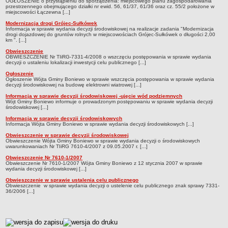
harmonogram odbioru odpadów
OGŁOSZENIE o przystąpieniu do sporządzenia: miejscowego planu zagospodarowania
przestrzennego obejmującego działki nr ewid. 56, 61/37, 61/36 oraz cz. 55/2 położone w
miejscowości Łączewna [...]
GMINNY KOMITET OCHRONY PAMIĘCI WALK I MĘCZEŃSTWA
Plany pracy
Modernizacja drogi Grójec-Sułkówek
Informacja w sprawie wydania decyzji środowiskowej na realizacje zadania "Modernizacja
drogi dojazdowej do gruntów rolnych w miejscowościach Grójec-Sułkówek o długości 2,00
Sprawozdania
km ". [...]
PROGRAMY
Obwieszczenie
OBWIESZCZENIE Nr TIiRG-7331-4/2008 o wszczęciu postępowania w sprawie wydania
Startegia Rozwoju Gminy Boniewo 2025-2034
decyzji o ustaleniu lokalizacji inwestycji celu publicznego [...]
Program Ochrony Środowiska dla Gminy Boniewo na lata 2024-2028
Ogłoszenie
Ogłoszenie Wójta Gminy Boniewo w sprawie wszczęcia postępowania w sprawie wydania
z perspektywą do 2032 roku
decyzji środowiskowej na budowę elektrowni wiatrowej [...]
Program Gospodarki Odpadami
Informacja w sprawie decyzji środowiskowej -ujęcie wód podziemnych
Wójt Gminy Boniewo informuje o prowadzonym postępowaniu w sprawie wydania decyzji
środowiskowej [...]
Plan odnowy sołectwa Boniewo
Informacja w sprawie decyzji środowiskowych
Gminna komisja Profilaktyki i Rozwiązywania Problemów
Informacja Wójta Gminy Boniewo w sprawie wydania decyzji środowiskowych [...]
alkoholowych
Obwieszczenie w sprawie decyzji środowiskowej
Obwieszczenie Wójta Gminy Boniewo w sprawie wydania decyzji o środowiskowych
Strategia Rozwiązywania Problemów Społecznych
uwarunkowaniach Nr TIiRG 7610-4/2007 z 09.05.2007 r. [...]
Strategia Rozwoju Turystycznego Gminy Boniewo
Obwieszczenie Nr 7610-1/2007
Obwieszczenie Nr 7610-1/2007 Wójta Gminy Boniewo z 12 stycznia 2007 w sprawie
wydania decyzji środowiskowej [...]
Program współpracy z organizacjami pozarządowymi
Obwieszczenie w sprawie ustalenia celu publicznego
Program profilaktyki i rozwiązywania problemów alkoholowych
Obwieszczenie w sprawie wydania decyzji o ustelenie celu publicznego znak sprawy 7331-
36/2006 [...]
Lokalny program rozwoju Gminy Boniewo na lata 2012-2020
PROGRAM USUWANIA AZBESTU I WYROBÓW
ZAWIERAJĄCYCH AZBEST DLA GMINY BONIEWO NA LATA
metryczka