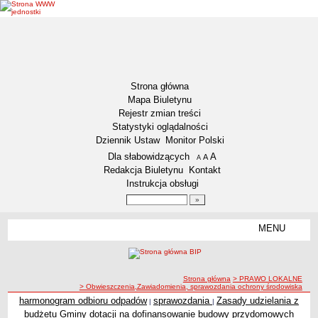
Strona główna
Mapa Biuletynu
Rejestr zmian treści
Statystyki oglądalności
Dziennik Ustaw
Monitor Polski
Menu dodatkowe
Dla słabowidzących
A
powiększ czcionkę
A
standardowy rozmiar czcionki
A
pomniejsz czcionkę
Redakcja Biuletynu
Kontakt
Instrukcja obsługi
Wyszukiwarka artykułów
Szukaj
MENU
Menu
AKTUALNOŚCI
NASZA GMINA
Lokalizacja
ścieżka nawigacji
Strona główna
> PRAWO LOKALNE
> Obwieszczenia,Zawiadomienia, sprawozdania ochrony środowiska
Zadania publiczne
harmonogram odbioru odpadów
sprawozdania
Zasady udzielania z
|
|
Obwieszczenia,Zawiadomienia, sprawozdania ochrony środowiska
budżetu Gminy dotacji na dofinansowanie budowy przydomowych
Związki i stowarzyszenia