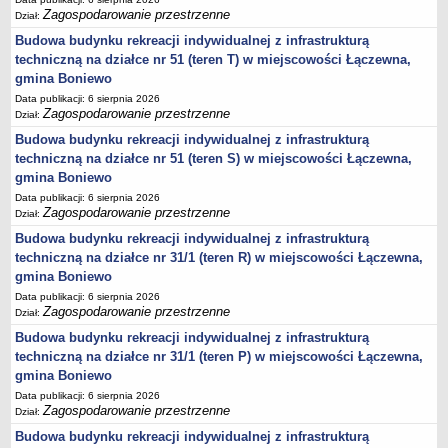
JEDNO OKIENKO
Zagospodarowanie przestrzenne
Dział:
KARTY INFORMACJI O ŚRODOWISKU
Budowa budynku rekreacji indywidualnej z infrastrukturą
WYBORY PREZYDENTA RZECZYPOSPOLITEJ POLSKIEJ 2025
techniczną na działce nr 51 (teren T) w miejscowości Łączewna,
WYBORY DO PARLAMENTU EUROPEJSKIEGO 2024
gmina Boniewo
WYBORY SAMORZĄDOWE 2024
Data publikacji: 6 sierpnia 2026
Zagospodarowanie przestrzenne
WYBORY DO SEJMU I SENATU - 15 PAŹDZIERNIKA 2023 R.
Dział:
Wybory uzupełniające do Senatu w dniu 21 lipca 2024 roku
Budowa budynku rekreacji indywidualnej z infrastrukturą
techniczną na działce nr 51 (teren S) w miejscowości Łączewna,
REFERENDUM OGÓLNOKRAJOWE 2023
gmina Boniewo
WYBORY PREZYDENTA RZECZYPOSPOLITEJ POLSKIEJ 2020
Data publikacji: 6 sierpnia 2026
WYBORY DO SEJMU I SENATU RZECZPOSPOLITEJ POLSKIEJ 13 PAŹDZIERNIKA
2019 ROK
Zagospodarowanie przestrzenne
Dział:
WYBORY SAMORZĄDOWE 2018
Budowa budynku rekreacji indywidualnej z infrastrukturą
WYBORY DO PARLAMENTU EUROPEJSKIEGO 2019
techniczną na działce nr 31/1 (teren R) w miejscowości Łączewna,
REFERENDUM 2015
gmina Boniewo
WYBORY PARLAMENTARNE 2015
Data publikacji: 6 sierpnia 2026
Zagospodarowanie przestrzenne
Dział:
WYBORY PREZYDENTA RZECZPOSPOLITEJ POLSKIEJ 2015
Budowa budynku rekreacji indywidualnej z infrastrukturą
WYBORY SAMORZĄDOWE 2014
techniczną na działce nr 31/1 (teren P) w miejscowości Łączewna,
Wybory uzupełniające do Rady Gminy Boniewo 2017
gmina Boniewo
Data publikacji: 6 sierpnia 2026
Zagospodarowanie przestrzenne
Dział:
Budowa budynku rekreacji indywidualnej z infrastrukturą