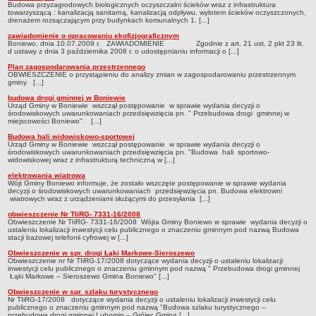
Budowa przyzagrodowych biologicznych oczyszczalni ścieków wraz z infrastruktura
Statut
towarzyszącą : kanalizacją sanitarną, kanalizacją odpływu, wylotem ścieków oczyszczonych,
drenażem rozsączającym przy budynkach komunalnych 1. [...]
Uchwały
zawiadomienie o opracowaniu ekofizjograficznym
Boniewo, dnia 10.07.2009 r. ZAWIADOMIENIE Zgodnie z art. 21 ust. 2 pkt 23 lit.
Projekty uchwał
d ustawy z dnia 3 października 2008 r. o udostępnianiu informacji o [...]
Zarządzenia
Plan zagospodarowania przestrzennego
OBWIESZCZENIE o przystąpieniu do analizy zmian w zagospodarowaniu przestrzennym
gminy [...]
Protokoły
budowa drogi gminnej w Boniewie
Opłaty i podatki
Urząd Gminy w Boniewie wszczął postępowanie w sprawie wydania decyzji o
środowiskowych uwarunkowaniach przedsięwzięcia pn. " Przebudowa drogi gminnej w
Zagospodarowanie przestrzenne
miejscowości Boniewo". [...]
Budowa hali widowiskowo-sportowej
Obwieszczenia,Zawiadomienia, sprawozdania ochrony środowiska
Urząd Gminy w Boniewie wszczął postępowanie w sprawie wydania decyzji o
środowiskowych uwarunkowaniach przedsięwzięcia pn. "Budowa hali sportowo-
Decyzje o środowiskowych uwarunkowaniach
widowiskowej wraz z infrastrukturą techniczną w [...]
REWITALIZACJA GMINY BONIEWO
elektrowania wiatrowa
Wójt Gminy Boniewo informuje, że zostało wszczęte postępowanie w sprawie wydania
PPWOW
decyzji o środowiskowych uwarunkowaniach przedsięwzięcia pn. Budowa elektrowni
wiatrowych wraz z urządzeniami służącymi do przesyłania [...]
Aktualności
obwieszczenie Nr TIiRG- 7331-16/2008
konkursy
Obwieszczenie Nr TIiRG- 7331-16/2008 Wójta Gminy Boniewo w sprawie wydania decyzji o
ustaleniu lokalizacji inwestycji celu publicznego o znaczeniu gminnym pod nazwą Budowa
stacji bazowej telefonii cyfrowej w [...]
Podręcznik PPWOW
Obwieszczenie w spr. drogi Łąki Markowe-Sieroszewo
Plan działania
Obwieszczenie nr Nr TIiRG-17/2008 dotyczące wydania decyzji o ustaleniu lokalizacji
inwestycji celu publicznego o znaczeniu gminnym pod nazwą " Przebudowa drogi gminnej
Strategia Rozwiązywania Problemów Społecznych
Łąki Markowe – Sieroszewo Gmina Boniewo" [...]
Obwieszczenie w spr. szlaku turystycznego
Lista osób kluczowych
Nr TIiRG-17/2008 dotyczące wydania decyzji o ustaleniu lokalizacji inwestycji celu
publicznego o znaczeniu gminnym pod nazwą "Budowa szlaku turystycznego –
Lista aktywności społecznych
przebudowa drogi gminnej Lubomin – Grójec Gmina [...]