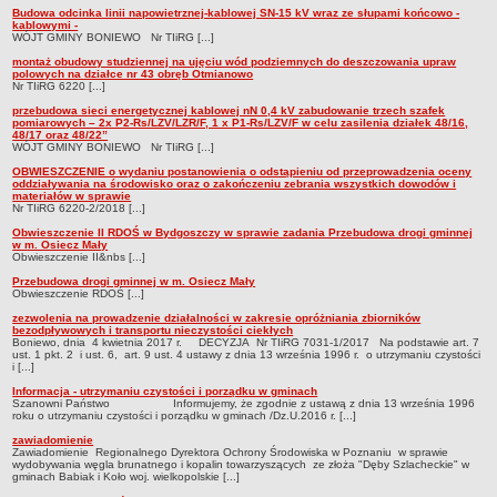
Budowa odcinka linii napowietrznej-kablowej SN-15 kV wraz ze słupami końcowo -
kablowymi -
jednostki pomocnicze /sołectwa Gminy Boniewo/
WÓJT GMINY BONIEWO Nr TIiRG [...]
Gminne Instytucje Kultury
montaż obudowy studziennej na ujęciu wód podziemnych do deszczowania upraw
polowych na działce nr 43 obręb Otmianowo
Nabór pracowników na stanowiska pracy
Nr TIiRG 6220 [...]
przebudowa sieci energetycznej kablowej nN 0,4 kV zabudowanie trzech szafek
Deklaracja dostępności strony internetowej Urzędu Gminy Boniewo
pomiarowych – 2x P2-Rs/LZV/LZR/F, 1 x P1-Rs/LZV/F w celu zasilenia działek 48/16,
48/17 oraz 48/22”
RODO
WÓJT GMINY BONIEWO Nr TIiRG [...]
REJESTRY
OBWIESZCZENIE o wydaniu postanowienia o odstąpieniu od przeprowadzenia oceny
oddziaływania na środowisko oraz o zakończeniu zebrania wszystkich dowodów i
Rejestry i ewidencje
materiałów w sprawie
Nr TIiRG 6220-2/2018 [...]
Rejestr działalności regulowanej
Obwieszczenie II RDOŚ w Bydgoszczy w sprawie zadania Przebudowa drogi gminnej
w m. Osiecz Mały
Ewidencja udzielonych i cofniętych zezwoleń na prowadzenie
Obwieszczenie II&nbs [...]
Zbiorowego Zaopatrzenia w Wodę i Zbiorowego Odprowadzania
Przebudowa drogi gminnej w m. Osiecz Mały
Ścieków
Obwieszczenie RDOŚ [...]
zezwolenia na prowadzenie działalności w zakresie opróżniania zbiorników
Rejestr Instytucji Kultury
bezodpływowych i transportu nieczystości ciekłych
Boniewo, dnia 4 kwietnia 2017 r. DECYZJA Nr TIiRG 7031-1/2017 Na podstawie art. 7
Zestawienie przedsiębiorców w zakresie opróżniania zbiorników
ust. 1 pkt. 2 i ust. 6, art. 9 ust. 4 ustawy z dnia 13 września 1996 r. o utrzymaniu czystości
i [...]
bezodpływowych lub osadników
Informacja - utrzymaniu czystości i porządku w gminach
AKTUALNOŚCI GMINY BONIEWO
Szanowni Państwo Informujemy, że zgodnie z ustawą z dnia 13 września 1996
roku o utrzymaniu czystości i porządku w gminach /Dz.U.2016 r. [...]
FINANSE GMINY
zawiadomienie
Majątek gminy
Zawiadomienie Regionalnego Dyrektora Ochrony Środowiska w Poznaniu w sprawie
wydobywania węgla brunatnego i kopalin towarzyszących ze złoża "Dęby Szlacheckie" w
Budżet
gminach Babiak i Koło woj. wielkopolskie [...]