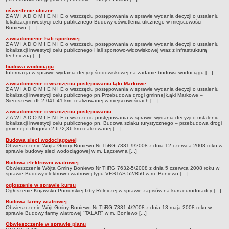
oświetlenie uliczne
Lista lokalnych liderów
Z A W I A D O M I E N I E o wszczęciu postępowania w sprawie wydania decyzji o ustaleniu
lokalizacji inwestycji celu publicznego Budowy oświetlenia ulicznego w miejscowości
Podmioty uprawnione do świadczenia usług integracji społecznej
Boniewo. [...]
Podmioty realizujące usługi integracji społecznej w 2009
zawiadomienie hali sportowej
Z A W I A D O M I E N I E o wszczęciu postępowania w sprawie wydania decyzji o ustaleniu
lokalizacji inwestycji celu publicznego Hali sportowo-widowiskowej wraz z infrastrukturą
Wykaz usług społecznych
techniczną [...]
Plan utrwalania rezultatów
budowa wodociągu
Informacja w sprawie wydania decyzji środowiskowej na zadanie budowa wodociągu [...]
FUNDUSZ WSPARCIA
zawiadomienie o wszczęciu postępowaniu łąki Markowe
MIENIE KOMUNALNE
Z A W I A D O M I E N I E o wszczęciu postępowania w sprawie wydania decyzji o ustaleniu
lokalizacji inwestycji celu publicznego pn.Przebudowa drogi gminnej Łąki Markowe –
2006
Sieroszewo dł. 2,041,41 km. realizowanej w miejscowościach [...]
2007
zawiadomienie o wszczęciu postępowaniu
Z A W I A D O M I E N I E o wszczęciu postępowania w sprawie wydania decyzji o ustaleniu
lokalizacji inwestycji celu publicznego pn. Budowa szlaku turystycznego – przebudowa drogi
2008
gminnej o długości 2,672,36 km realizowanej [...]
2010
Budowa sieci wodociągowej
Obwieszczenie Wójta Gminy Boniewo Nr TIiRG 7331-9/2008 z dnia 12 czerwca 2008 roku w
2009
sprawie budowy sieci wodociągowej w m. Łączewna [...]
Budowa elektrowni wiatrowej
POMOC PUBLICZNA
Obwieszczenie Wójta Gminy Boniewo Nr TIiRG 7632-5/2008 z dnia 5 czerwca 2008 roku w
PUBLICZNIE DOSTĘPNY WYKAZ DANYCH ZAWIERAJĄCYCH INFORMACJE O
sprawie Budowy elektrowni wiatrowej typu VESTAS 52/850 w m. Boniewo [...]
ŚRODOWISKU I JEGO OCHRONIE
ogłoszenie w sprawie kursu
Pliki do pobrania
Ogłoszenie Kujawsko-Pomorskiej Izby Rolniczej w sprawie zapisów na kurs eurodoradcy [...]
Budowa farmy wiatrowej
Udostepnianie informacji o środowisku
Obwieszczenie Wójt Gminy Boniewo Nr TIiRG 7331-4/2008 z dnia 13 maja 2008 roku w
sprawie Budowy farmy wiatrowej "TALAR" w m. Boniewo [...]
Informacja o wykazie
Obwieszczenie w sprawie planu