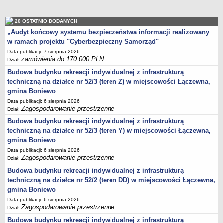
2013-2032
regulaminu utrzymania czystości i porządku na terenie Gminy
20 OSTATNIO DODANYCH
Boniewo
„Audyt końcowy systemu bezpieczeństwa informacji realizowany
Plan Gospodarki Niskoemisyjnej dla Gminy Boniewo
w ramach projektu "Cyberbezpieczny Samorząd"
GMINNY PROGRAM PRZECIWDZIAŁANIA PRZEMOCY W
Data publikacji: 7 sierpnia 2026
zamówienia do 170 000 PLN
RODZINIE ORAZ OCHRONY OFIAR PRZEMOCY W RODZINIE
Dział:
Budowa budynku rekreacji indywidualnej z infrastrukturą
Wieloletni program gospodarowania mieszkaniowym zasobem
techniczną na działce nr 52/3 (teren Z) w miejscowości Łączewna,
Gminy Boniewo
gmina Boniewo
Regulamin dostarczania wody i odprowadzania ścieków na terenie
Data publikacji: 6 sierpnia 2026
Gminy Boniewo
Zagospodarowanie przestrzenne
Dział:
PROGRAM OSŁONOWY W ZAKRESIE DOŻYWIANIA POSIŁEK W
Budowa budynku rekreacji indywidualnej z infrastrukturą
SZKOLE I W DOMU
techniczną na działce nr 52/3 (teren Y) w miejscowości Łączewna,
Programu opieki nad zwierzętami bezdomnymi oraz zapobiegania
gmina Boniewo
bezdomności zwierząt na terenie Gminy Boniewo
Data publikacji: 6 sierpnia 2026
Zagospodarowanie przestrzenne
Dział:
Gminny Program Opieki Nad Zabytkami Gminy Boniewo na lata
Budowa budynku rekreacji indywidualnej z infrastrukturą
2023 - 2026
techniczną na działce nr 52/2 (teren DD) w miejscowości Łączewna,
Program profilaktyki i wczesnego wykrywania osteoporozy wśród
gmina Boniewo
mieszkańców Gminy Boniewo na lata 2023-2025”
Data publikacji: 6 sierpnia 2026
Gminny Program Wspierania Rodziny dla Gminy Boniewo na lata
Zagospodarowanie przestrzenne
Dział:
2024-2026
Budowa budynku rekreacji indywidualnej z infrastrukturą