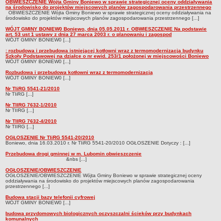
sprawozdania z wykonania budżetu
OBWIESZCZENIE Wójta Gminy Boniewo w sprawie strategicznej oceny oddziaływania
na środowisko do projektów miejscowych planów zagospodarowania przestrzennego
OBWIESZCZENIE Wójta Gminy Boniewo w sprawie strategicznej oceny oddziaływania na
Plan postępowań na 2026 rok
środowisko do projektów miejscowych planów zagospodarowania przestrzennego [...]
Plan postępowań o udzielenie zamówień na rok 2025
WÓJT GMINY BONIEW0 Boniewo, dnia 05.05.2011 r. OBWIESZCZENIE Na podstawie
art. 53 ust 1 ustawy z dnia 27 marca 2003 r. o planowaniu i zagospod
Plan postępowań na rok 2024
WÓJT GMINY BONIEW0 [...]
: rozbudowa i przebudowa istniejącej kotłowni wraz z termomodernizacją budynku
Plan postępowań o udzielenie zamówień na rok 2023
Szkoły Podstawowej na działce o nr ewid. 253/1 położonej w miejscowości Boniewo
WÓJT GMINY BONIEW0 [...]
Plan postępowań o udzielenie zamówień na rok 2022
Rozbudowa i przebudowa kotłowni wraz z termomodernizacją
WÓJT GMINY BONIEW0 [...]
Plan postępowań w 2021 roku
Nr TIiRG 5541-21/2010
Plan postępowań o udzielenie zamówień w 2020 roku
Nr TIiRG [...]
Plan postępowań o udzielenie zamówień na 2019
Nr TIIRG 7632-1/2010
Nr TIIRG [...]
Plan postępowań o udzielenie zamówień w 2018 roku
Nr TIIRG 7632-4/2010
Nr TIIRG [...]
Plan postępowań o udzielenie zamówień w 2017 roku
OGŁOSZENIE Nr TIiRG 5541-20/2010
Dług publiczny, Pomoc publiczna
Boniewo, dnia 16.03.2010 r. Nr TIiRG 5541-20/2010 OGŁOSZENIE Dotyczy : [...]
Przebudowa drogi gminnej w m. Lubomin obwieszczenie
Realizacja inwestycji
&nbs [...]
przetargi
OGŁOSZENIE/OBWIESZCZENIE
OGŁOSZENIE/OBWIESZCZENIE Wójta Gminy Boniewo w sprawie strategicznej oceny
Konkursy
oddziaływania na środowisko do projektów miejscowych planów zagospodarowania
przestrzennego [...]
elektronizacja zamówień publicznych
Budowa stacji bazy telefonii cyfrowej
WÓJT GMINY BONIEW0 [...]
zamówienia do 170 000 PLN
budowa przydomowych biologicznych oczyszczalni ścieków przy budynkach
PRAWO LOKALNE
komunalnych