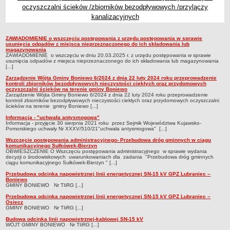
oczyszczalni ścieków /zbiorników bezodpływowych /przylączy
Zabytki Gminy
kanalizacyjnych
Plan Zagospodarowania Przestrzennego
Plan ogólny Gminy Boniewo
ZAWIADOMIENIE o wszczęciu postępowania z urzędu postępowania w sprawie
Obwieszczenia,Zawiadomienia, sprawozdania ochrony środowiska
usunięcia odpadów z miejsca nieprzeznaczonego do ich składowania lub
magazynowania
Miejscowy Plan Zagospodarowania Przestrzennego wybranych
ZAWIADOMIENIE o wszczęciu w dniu 20.03.2025 r. z urzędu postępowania w sprawie
terenów Gminy Boniewo
usunięcia odpadów z miejsca nieprzeznaczonego do ich składowania lub magazynowania
[...]
System Informacji Przestrzennej e-mapa
Zarządzenie Wójta Gminy Boniewo 6/2024 z dnia 22 luty 2024 roku przeprowadzenie
kontroli zbiorników bezodpływowych nieczystości ciekłych oraz przydomowych
petycje
oczyszczalni ścieków na terenie gminy Boniewo
Zarządzenie Wójta Gminy Boniewo 6/2024 z dnia 22 luty 2024 roku przeprowadzenie
ponowne wykorzystywanie
kontroli zbiorników bezodpływowych nieczystości ciekłych oraz przydomowych oczyszczalni
ścieków na terenie gminy Boniewo [...]
pomoc prawna
Informacja - "uchwała antysmogowa"
Informacja - przyjęcie 30 sierpnia 2021 roku przez Sejmik Województwa Kujawsko-
Punkt potwierdzania profilu zaufanego
Pomorskiego uchwały Nr XXXV/510/21"uchwała antysmogowa" [...]
Porozumienia
Wszczęcie postępowania administracyjnego- Przebudowa dróg gminnych w ciągu
komunikacyjnego Sułkówek-Bierzyn
OBWIESZCZENIE O Wszczęciu postępowania administracyjnego w sprawie wydania
Infromacje w zakresie preferencyjnego paliwa stałego
decyzji o środowiskowych uwarunkowaniach dla zadania "Przebudowa dróg gminnych
ciągu komunikacyjnego Sułkówek-Bierzyn " [...]
ocena jakości wody
Przebudowa odcinka napowietrznej linii energetycznej SN-15 kV GPZ Lubraniec –
WŁADZE I STRUKTURA
Boniewo
GMINY BONIEWO Nr TIiRG [...]
Rada gminy
Przebudowa odcinka napowietrznej linii energetycznej SN-15 kV GPZ Lubraniec –
Osiecz
Urząd gminy
GMINY BONIEWO Nr TIiRG [...]
Wójt
Budowa odcinka linii napowietrznej-kablowej SN-15 kV
WÓJT GMINY BONIEWO Nr TIiRG [...]
Jednostki organizacyjne