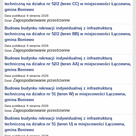
DRUKI
techniczną na działce nr 52/2 (teren CC) w miejscowości Łączewna,
gmina Boniewo
OŚWIADCZENIA MAJĄTKOWE
Oświadczenia majątkowe za 2025 rok
Data publikacji: 6 sierpnia 2026
Zagospodarowanie przestrzenne
Dział:
Kadencja 2024-2029
Budowa budynku rekreacji indywidualnej z infrastrukturą
kadencja 2018-2023 - upływ kadencji rok 2024
techniczną na działce nr 52/2 (teren BB) w miejscowości Łączewna,
oświadczenia mjątkowe Dyrektora Gminnej Biblioteki Publicznej
gmina Boniewo
Data publikacji: 6 sierpnia 2026
Objęcie funkcji Kierownika USC
Zagospodarowanie przestrzenne
Dział:
Objęcie stanowiska Zastępcy Wójta Gminy
Budowa budynku rekreacji indywidualnej z infrastrukturą
Oświadczenia majątkowe za 2023 rok
techniczną na działce nr 52/2 (teren AA) w miejscowości Łączewna,
gmina Boniewo
Oświadczenia majątkowe za 2022 rok
Data publikacji: 6 sierpnia 2026
Oświadczenia majątkowe za 2021
Zagospodarowanie przestrzenne
Dział:
Zakończenie pełnienia funkcji Dyrektora Zespołu Szkół w Boniewie
Budowa budynku rekreacji indywidualnej z infrastrukturą
techniczną na działce nr 51 (teren W) w miejscowości Łączewna,
Objęcie funkcji Dyrektora Zespołu Szkół w Boniewie
gmina Boniewo
Oświadczenia majątkowe za 2024 rok
Data publikacji: 6 sierpnia 2026
Prezes SIM KZN KUJAWY
Zagospodarowanie przestrzenne
Dział:
Budowa budynku rekreacji indywidualnej z infrastrukturą
Kierownik Klubu Dziecięcego w Boniewie
techniczną na działce nr 51 (teren U) w miejscowości Łączewna,
KONTROLE
gmina Boniewo
Zewnętrzne
Data publikacji: 6 sierpnia 2026