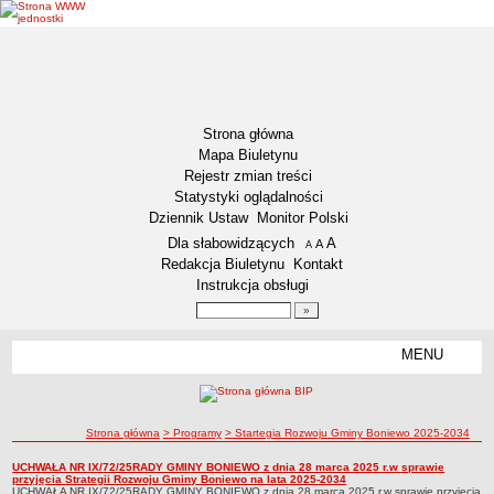
Strona główna
Mapa Biuletynu
Rejestr zmian treści
Statystyki oglądalności
Dziennik Ustaw
Monitor Polski
Menu dodatkowe
Dla słabowidzących
A
powiększ czcionkę
A
standardowy rozmiar czcionki
A
pomniejsz czcionkę
Redakcja Biuletynu
Kontakt
Instrukcja obsługi
Wyszukiwarka artykułów
Szukaj
MENU
Menu
AKTUALNOŚCI
NASZA GMINA
Lokalizacja
ścieżka nawigacji
Strona główna
> Programy
> Startegia Rozwoju Gminy Boniewo 2025-2034
Zadania publiczne
Startegia Rozwoju Gminy Boniewo 2025-2034
UCHWAŁA NR IX/72/25RADY GMINY BONIEWO z dnia 28 marca 2025 r.w sprawie
Startegia Rozwoju Gminy Boniewo 2025-2034
przyjęcia Strategii Rozwoju Gminy Boniewo na lata 2025-2034
Związki i stowarzyszenia
UCHWAŁA NR IX/72/25RADY GMINY BONIEWO z dnia 28 marca 2025 r.w sprawie przyjęcia