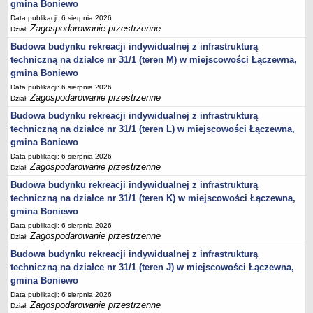
gmina Boniewo
Lista lokalnych liderów
Data publikacji: 6 sierpnia 2026
Zagospodarowanie przestrzenne
Dział:
Podmioty uprawnione do świadczenia usług integracji społecznej
Budowa budynku rekreacji indywidualnej z infrastrukturą
Podmioty realizujące usługi integracji społecznej w 2009
techniczną na działce nr 31/1 (teren M) w miejscowości Łączewna,
Wykaz usług społecznych
gmina Boniewo
Data publikacji: 6 sierpnia 2026
Plan utrwalania rezultatów
Zagospodarowanie przestrzenne
Dział:
FUNDUSZ WSPARCIA
Budowa budynku rekreacji indywidualnej z infrastrukturą
MIENIE KOMUNALNE
techniczną na działce nr 31/1 (teren L) w miejscowości Łączewna,
2006
gmina Boniewo
2007
Data publikacji: 6 sierpnia 2026
Zagospodarowanie przestrzenne
Dział:
2008
Budowa budynku rekreacji indywidualnej z infrastrukturą
2010
techniczną na działce nr 31/1 (teren K) w miejscowości Łączewna,
2009
gmina Boniewo
POMOC PUBLICZNA
Data publikacji: 6 sierpnia 2026
Zagospodarowanie przestrzenne
Dział:
PUBLICZNIE DOSTĘPNY WYKAZ DANYCH ZAWIERAJĄCYCH INFORMACJE O
ŚRODOWISKU I JEGO OCHRONIE
Budowa budynku rekreacji indywidualnej z infrastrukturą
Pliki do pobrania
techniczną na działce nr 31/1 (teren J) w miejscowości Łączewna,
Udostepnianie informacji o środowisku
gmina Boniewo
Data publikacji: 6 sierpnia 2026
Informacja o wykazie
Zagospodarowanie przestrzenne
Dział: