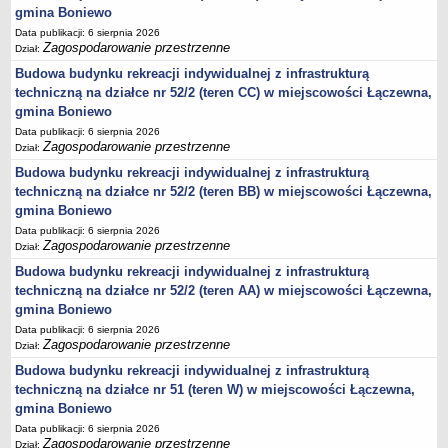
gmina Boniewo
jednostki pomocnicze /sołectwa Gminy Boniewo/
Data publikacji: 6 sierpnia 2026
Zagospodarowanie przestrzenne
Dział:
Gminne Instytucje Kultury
Budowa budynku rekreacji indywidualnej z infrastrukturą
Nabór pracowników na stanowiska pracy
techniczną na działce nr 52/2 (teren CC) w miejscowości Łączewna,
Deklaracja dostępności strony internetowej Urzędu Gminy Boniewo
gmina Boniewo
RODO
Data publikacji: 6 sierpnia 2026
Zagospodarowanie przestrzenne
Dział:
REJESTRY
Budowa budynku rekreacji indywidualnej z infrastrukturą
Rejestry i ewidencje
techniczną na działce nr 52/2 (teren BB) w miejscowości Łączewna,
Rejestr działalności regulowanej
gmina Boniewo
Ewidencja udzielonych i cofniętych zezwoleń na prowadzenie
Data publikacji: 6 sierpnia 2026
Zbiorowego Zaopatrzenia w Wodę i Zbiorowego Odprowadzania
Zagospodarowanie przestrzenne
Dział:
Ścieków
Budowa budynku rekreacji indywidualnej z infrastrukturą
Rejestr Instytucji Kultury
techniczną na działce nr 52/2 (teren AA) w miejscowości Łączewna,
gmina Boniewo
Zestawienie przedsiębiorców w zakresie opróżniania zbiorników
Data publikacji: 6 sierpnia 2026
bezodpływowych lub osadników
Zagospodarowanie przestrzenne
Dział:
AKTUALNOŚCI GMINY BONIEWO
Budowa budynku rekreacji indywidualnej z infrastrukturą
FINANSE GMINY
techniczną na działce nr 51 (teren W) w miejscowości Łączewna,
Majątek gminy
gmina Boniewo
Budżet
Data publikacji: 6 sierpnia 2026
Zagospodarowanie przestrzenne
Dział: