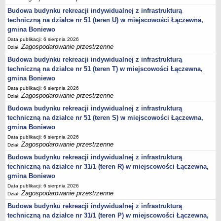
sprawozdania z wykonania budżetu
Budowa budynku rekreacji indywidualnej z infrastrukturą
Plan postępowań na 2026 rok
techniczną na działce nr 51 (teren U) w miejscowości Łączewna,
Plan postępowań o udzielenie zamówień na rok 2025
gmina Boniewo
Data publikacji: 6 sierpnia 2026
Plan postępowań na rok 2024
Zagospodarowanie przestrzenne
Dział:
Plan postępowań o udzielenie zamówień na rok 2023
Budowa budynku rekreacji indywidualnej z infrastrukturą
Plan postępowań o udzielenie zamówień na rok 2022
techniczną na działce nr 51 (teren T) w miejscowości Łączewna,
gmina Boniewo
Plan postępowań w 2021 roku
Data publikacji: 6 sierpnia 2026
Plan postępowań o udzielenie zamówień w 2020 roku
Zagospodarowanie przestrzenne
Dział:
Plan postępowań o udzielenie zamówień na 2019
Budowa budynku rekreacji indywidualnej z infrastrukturą
Plan postępowań o udzielenie zamówień w 2018 roku
techniczną na działce nr 51 (teren S) w miejscowości Łączewna,
gmina Boniewo
Plan postępowań o udzielenie zamówień w 2017 roku
Data publikacji: 6 sierpnia 2026
Dług publiczny, Pomoc publiczna
Zagospodarowanie przestrzenne
Dział:
Realizacja inwestycji
Budowa budynku rekreacji indywidualnej z infrastrukturą
techniczną na działce nr 31/1 (teren R) w miejscowości Łączewna,
przetargi
gmina Boniewo
Konkursy
Data publikacji: 6 sierpnia 2026
Zagospodarowanie przestrzenne
elektronizacja zamówień publicznych
Dział:
Budowa budynku rekreacji indywidualnej z infrastrukturą
zamówienia do 170 000 PLN
techniczną na działce nr 31/1 (teren P) w miejscowości Łączewna,
PRAWO LOKALNE