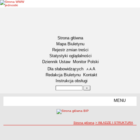
Strona główna
Mapa Biuletynu
Rejestr zmian treści
Statystyki oglądalności
Dziennik Ustaw
Monitor Polski
Menu dodatkowe
Dla słabowidzących
A
powiększ czcionkę
A
standardowy rozmiar czcionki
A
pomniejsz czcionkę
Redakcja Biuletynu
Kontakt
Instrukcja obsługi
Wyszukiwarka artykułów
Szukaj
MENU
Menu
AKTUALNOŚCI
NASZA GMINA
Lokalizacja
ścieżka nawigacji
Strona główna
> WŁADZE I STRUKTURA
Zadania publiczne
WŁADZE I STRUKTURA
WŁADZE I STRUKTURA
Związki i stowarzyszenia