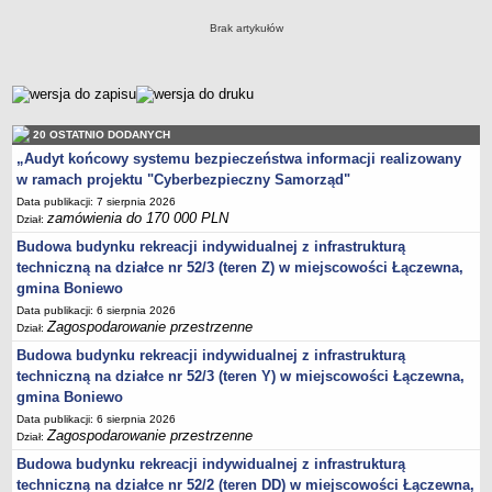
Zabytki Gminy
Brak artykułów
Plan Zagospodarowania Przestrzennego
Plan ogólny Gminy Boniewo
metryczka
Miejscowy Plan Zagospodarowania Przestrzennego wybranych
terenów Gminy Boniewo
20 OSTATNIO DODANYCH
System Informacji Przestrzennej e-mapa
„Audyt końcowy systemu bezpieczeństwa informacji realizowany
w ramach projektu "Cyberbezpieczny Samorząd"
petycje
Data publikacji: 7 sierpnia 2026
ponowne wykorzystywanie
zamówienia do 170 000 PLN
Dział:
pomoc prawna
Budowa budynku rekreacji indywidualnej z infrastrukturą
techniczną na działce nr 52/3 (teren Z) w miejscowości Łączewna,
Punkt potwierdzania profilu zaufanego
gmina Boniewo
Porozumienia
Data publikacji: 6 sierpnia 2026
Zagospodarowanie przestrzenne
Infromacje w zakresie preferencyjnego paliwa stałego
Dział:
Budowa budynku rekreacji indywidualnej z infrastrukturą
ocena jakości wody
techniczną na działce nr 52/3 (teren Y) w miejscowości Łączewna,
WŁADZE I STRUKTURA
gmina Boniewo
Rada gminy
Data publikacji: 6 sierpnia 2026
Urząd gminy
Zagospodarowanie przestrzenne
Dział:
Wójt
Budowa budynku rekreacji indywidualnej z infrastrukturą
techniczną na działce nr 52/2 (teren DD) w miejscowości Łączewna,
Jednostki organizacyjne