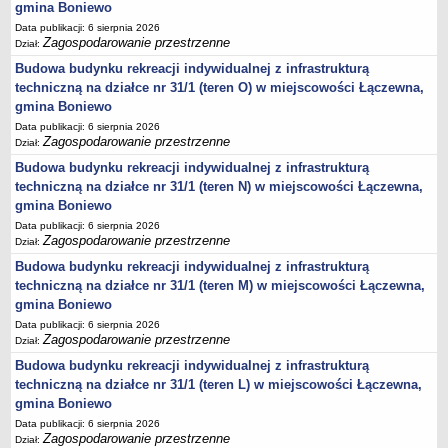
gmina Boniewo
Statut
Data publikacji: 6 sierpnia 2026
Uchwały
Zagospodarowanie przestrzenne
Dział:
Projekty uchwał
Budowa budynku rekreacji indywidualnej z infrastrukturą
techniczną na działce nr 31/1 (teren O) w miejscowości Łączewna,
Zarządzenia
gmina Boniewo
Protokoły
Data publikacji: 6 sierpnia 2026
Zagospodarowanie przestrzenne
Dział:
Opłaty i podatki
Budowa budynku rekreacji indywidualnej z infrastrukturą
Zagospodarowanie przestrzenne
techniczną na działce nr 31/1 (teren N) w miejscowości Łączewna,
Obwieszczenia,Zawiadomienia, sprawozdania ochrony środowiska
gmina Boniewo
Decyzje o środowiskowych uwarunkowaniach
Data publikacji: 6 sierpnia 2026
Zagospodarowanie przestrzenne
Dział:
REWITALIZACJA GMINY BONIEWO
Budowa budynku rekreacji indywidualnej z infrastrukturą
PPWOW
techniczną na działce nr 31/1 (teren M) w miejscowości Łączewna,
Aktualności
gmina Boniewo
konkursy
Data publikacji: 6 sierpnia 2026
Zagospodarowanie przestrzenne
Podręcznik PPWOW
Dział:
Budowa budynku rekreacji indywidualnej z infrastrukturą
Plan działania
techniczną na działce nr 31/1 (teren L) w miejscowości Łączewna,
Strategia Rozwiązywania Problemów Społecznych
gmina Boniewo
Lista osób kluczowych
Data publikacji: 6 sierpnia 2026
Zagospodarowanie przestrzenne
Dział:
Lista aktywności społecznych