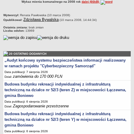
Wykaz mienia komunalnego na 2008 rok
dalej (66kB)
Zabytki Gminy
Plan Zagospodarowania Przestrzennego
metryczka
Wytworzył:
Renata Pawłowska (10 marca 2008)
Zdzisława Bywalska
Opublikował:
(10 marca 2008, 14:44:34)
Plan ogólny Gminy Boniewo
Ostatnia zmiana:
brak zmian
Miejscowy Plan Zagospodarowania Przestrzennego wybranych
Liczba odsłon:
13969
terenów Gminy Boniewo
System Informacji Przestrzennej e-mapa
petycje
20 OSTATNIO DODANYCH
ponowne wykorzystywanie
„Audyt końcowy systemu bezpieczeństwa informacji realizowany
w ramach projektu "Cyberbezpieczny Samorząd"
pomoc prawna
Data publikacji: 7 sierpnia 2026
Punkt potwierdzania profilu zaufanego
zamówienia do 170 000 PLN
Dział:
Porozumienia
Budowa budynku rekreacji indywidualnej z infrastrukturą
Infromacje w zakresie preferencyjnego paliwa stałego
techniczną na działce nr 52/3 (teren Z) w miejscowości Łączewna,
gmina Boniewo
ocena jakości wody
Data publikacji: 6 sierpnia 2026
WŁADZE I STRUKTURA
Zagospodarowanie przestrzenne
Dział:
Rada gminy
Budowa budynku rekreacji indywidualnej z infrastrukturą
Urząd gminy
techniczną na działce nr 52/3 (teren Y) w miejscowości Łączewna,
gmina Boniewo
Wójt
Data publikacji: 6 sierpnia 2026
Jednostki organizacyjne