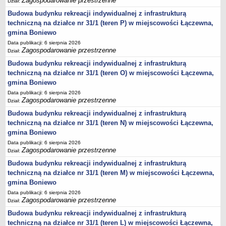
Zagospodarowanie przestrzenne
Dział:
Statut
Budowa budynku rekreacji indywidualnej z infrastrukturą
Uchwały
techniczną na działce nr 31/1 (teren P) w miejscowości Łączewna,
gmina Boniewo
Projekty uchwał
Data publikacji: 6 sierpnia 2026
Zarządzenia
Zagospodarowanie przestrzenne
Dział:
Protokoły
Budowa budynku rekreacji indywidualnej z infrastrukturą
techniczną na działce nr 31/1 (teren O) w miejscowości Łączewna,
Opłaty i podatki
gmina Boniewo
Zagospodarowanie przestrzenne
Data publikacji: 6 sierpnia 2026
Obwieszczenia,Zawiadomienia, sprawozdania ochrony środowiska
Zagospodarowanie przestrzenne
Dział:
Decyzje o środowiskowych uwarunkowaniach
Budowa budynku rekreacji indywidualnej z infrastrukturą
techniczną na działce nr 31/1 (teren N) w miejscowości Łączewna,
REWITALIZACJA GMINY BONIEWO
gmina Boniewo
PPWOW
Data publikacji: 6 sierpnia 2026
Aktualności
Zagospodarowanie przestrzenne
Dział:
konkursy
Budowa budynku rekreacji indywidualnej z infrastrukturą
Podręcznik PPWOW
techniczną na działce nr 31/1 (teren M) w miejscowości Łączewna,
gmina Boniewo
Plan działania
Data publikacji: 6 sierpnia 2026
Strategia Rozwiązywania Problemów Społecznych
Zagospodarowanie przestrzenne
Dział:
Lista osób kluczowych
Budowa budynku rekreacji indywidualnej z infrastrukturą
techniczną na działce nr 31/1 (teren L) w miejscowości Łączewna,
Lista aktywności społecznych