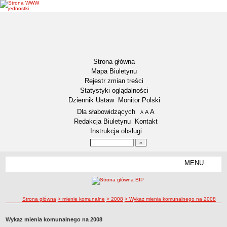
Strona główna
Mapa Biuletynu
Rejestr zmian treści
Statystyki oglądalności
Dziennik Ustaw
Monitor Polski
Menu dodatkowe
Dla słabowidzących
A
powiększ czcionkę
A
standardowy rozmiar czcionki
A
pomniejsz czcionkę
Redakcja Biuletynu
Kontakt
Instrukcja obsługi
Wyszukiwarka artykułów
Szukaj
MENU
Menu
AKTUALNOŚCI
NASZA GMINA
Lokalizacja
ścieżka nawigacji
Strona główna
> mienie komunalne
> 2008
> Wykaz mienia komunalnego na 2008
Zadania publiczne
Wykaz mienia komunalnego na 2008
Związki i stowarzyszenia