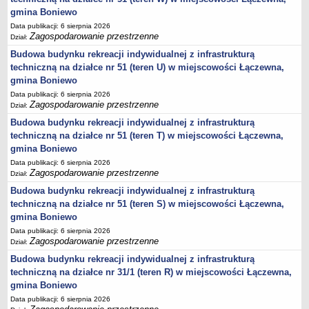
sprawozdania z wykonania budżetu
gmina Boniewo
Plan postępowań na 2026 rok
Data publikacji: 6 sierpnia 2026
Zagospodarowanie przestrzenne
Plan postępowań o udzielenie zamówień na rok 2025
Dział:
Budowa budynku rekreacji indywidualnej z infrastrukturą
Plan postępowań na rok 2024
techniczną na działce nr 51 (teren U) w miejscowości Łączewna,
Plan postępowań o udzielenie zamówień na rok 2023
gmina Boniewo
Plan postępowań o udzielenie zamówień na rok 2022
Data publikacji: 6 sierpnia 2026
Zagospodarowanie przestrzenne
Dział:
Plan postępowań w 2021 roku
Budowa budynku rekreacji indywidualnej z infrastrukturą
Plan postępowań o udzielenie zamówień w 2020 roku
techniczną na działce nr 51 (teren T) w miejscowości Łączewna,
Plan postępowań o udzielenie zamówień na 2019
gmina Boniewo
Plan postępowań o udzielenie zamówień w 2018 roku
Data publikacji: 6 sierpnia 2026
Zagospodarowanie przestrzenne
Dział:
Plan postępowań o udzielenie zamówień w 2017 roku
Budowa budynku rekreacji indywidualnej z infrastrukturą
Dług publiczny, Pomoc publiczna
techniczną na działce nr 51 (teren S) w miejscowości Łączewna,
gmina Boniewo
Realizacja inwestycji
Data publikacji: 6 sierpnia 2026
przetargi
Zagospodarowanie przestrzenne
Dział:
Konkursy
Budowa budynku rekreacji indywidualnej z infrastrukturą
elektronizacja zamówień publicznych
techniczną na działce nr 31/1 (teren R) w miejscowości Łączewna,
gmina Boniewo
zamówienia do 170 000 PLN
Data publikacji: 6 sierpnia 2026
PRAWO LOKALNE