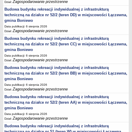
Zagospodarowanie przestrzenne
Dział:
jednostki pomocnicze /sołectwa Gminy Boniewo/
Budowa budynku rekreacji indywidualnej z infrastrukturą
techniczną na działce nr 52/2 (teren DD) w miejscowości Łączewna,
Gminne Instytucje Kultury
gmina Boniewo
Nabór pracowników na stanowiska pracy
Data publikacji: 6 sierpnia 2026
Deklaracja dostępności strony internetowej Urzędu Gminy Boniewo
Zagospodarowanie przestrzenne
Dział:
RODO
Budowa budynku rekreacji indywidualnej z infrastrukturą
techniczną na działce nr 52/2 (teren CC) w miejscowości Łączewna,
REJESTRY
gmina Boniewo
Rejestry i ewidencje
Data publikacji: 6 sierpnia 2026
Rejestr działalności regulowanej
Zagospodarowanie przestrzenne
Dział:
Ewidencja udzielonych i cofniętych zezwoleń na prowadzenie
Budowa budynku rekreacji indywidualnej z infrastrukturą
Zbiorowego Zaopatrzenia w Wodę i Zbiorowego Odprowadzania
techniczną na działce nr 52/2 (teren BB) w miejscowości Łączewna,
Ścieków
gmina Boniewo
Rejestr Instytucji Kultury
Data publikacji: 6 sierpnia 2026
Zagospodarowanie przestrzenne
Dział:
Zestawienie przedsiębiorców w zakresie opróżniania zbiorników
Budowa budynku rekreacji indywidualnej z infrastrukturą
bezodpływowych lub osadników
techniczną na działce nr 52/2 (teren AA) w miejscowości Łączewna,
AKTUALNOŚCI GMINY BONIEWO
gmina Boniewo
FINANSE GMINY
Data publikacji: 6 sierpnia 2026
Majątek gminy
Zagospodarowanie przestrzenne
Dział:
Budżet
Budowa budynku rekreacji indywidualnej z infrastrukturą
techniczną na działce nr 51 (teren W) w miejscowości Łączewna,