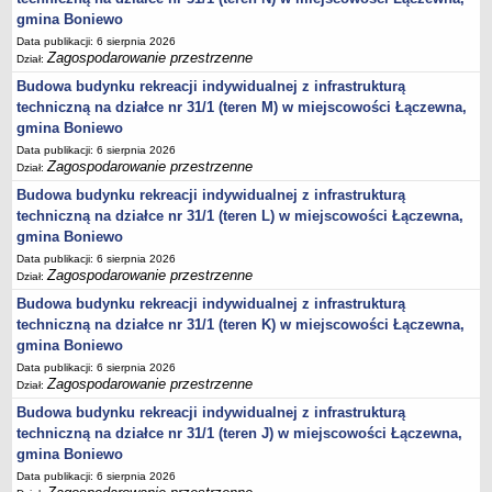
JEDNO OKIENKO
gmina Boniewo
KARTY INFORMACJI O ŚRODOWISKU
Data publikacji: 6 sierpnia 2026
WYBORY PREZYDENTA RZECZYPOSPOLITEJ POLSKIEJ 2025
Zagospodarowanie przestrzenne
Dział:
WYBORY DO PARLAMENTU EUROPEJSKIEGO 2024
Budowa budynku rekreacji indywidualnej z infrastrukturą
WYBORY SAMORZĄDOWE 2024
techniczną na działce nr 31/1 (teren M) w miejscowości Łączewna,
WYBORY DO SEJMU I SENATU - 15 PAŹDZIERNIKA 2023 R.
gmina Boniewo
Wybory uzupełniające do Senatu w dniu 21 lipca 2024 roku
Data publikacji: 6 sierpnia 2026
Zagospodarowanie przestrzenne
Dział:
REFERENDUM OGÓLNOKRAJOWE 2023
Budowa budynku rekreacji indywidualnej z infrastrukturą
WYBORY PREZYDENTA RZECZYPOSPOLITEJ POLSKIEJ 2020
techniczną na działce nr 31/1 (teren L) w miejscowości Łączewna,
WYBORY DO SEJMU I SENATU RZECZPOSPOLITEJ POLSKIEJ 13 PAŹDZIERNIKA
2019 ROK
gmina Boniewo
WYBORY SAMORZĄDOWE 2018
Data publikacji: 6 sierpnia 2026
Zagospodarowanie przestrzenne
Dział:
WYBORY DO PARLAMENTU EUROPEJSKIEGO 2019
REFERENDUM 2015
Budowa budynku rekreacji indywidualnej z infrastrukturą
techniczną na działce nr 31/1 (teren K) w miejscowości Łączewna,
WYBORY PARLAMENTARNE 2015
gmina Boniewo
WYBORY PREZYDENTA RZECZPOSPOLITEJ POLSKIEJ 2015
Data publikacji: 6 sierpnia 2026
WYBORY SAMORZĄDOWE 2014
Zagospodarowanie przestrzenne
Dział:
Wybory uzupełniające do Rady Gminy Boniewo 2017
Budowa budynku rekreacji indywidualnej z infrastrukturą
techniczną na działce nr 31/1 (teren J) w miejscowości Łączewna,
gmina Boniewo
Data publikacji: 6 sierpnia 2026