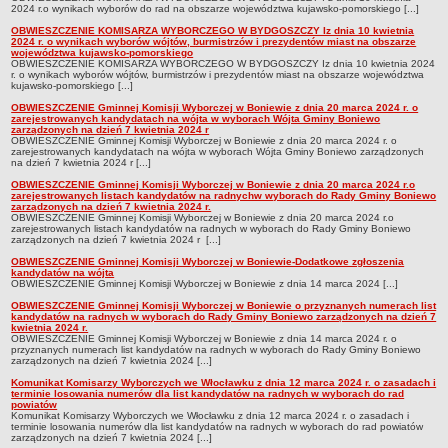
2024 r.o wynikach wyborów do rad na obszarze województwa kujawsko-pomorskiego [...]
Zabytki Gminy
OBWIESZCZENIE KOMISARZA WYBORCZEGO W BYDGOSZCZY Iz dnia 10 kwietnia
2024 r. o wynikach wyborów wójtów, burmistrzów i prezydentów miast na obszarze
Plan Zagospodarowania Przestrzennego
województwa kujawsko-pomorskiego
OBWIESZCZENIE KOMISARZA WYBORCZEGO W BYDGOSZCZY Iz dnia 10 kwietnia 2024
Plan ogólny Gminy Boniewo
r. o wynikach wyborów wójtów, burmistrzów i prezydentów miast na obszarze województwa
kujawsko-pomorskiego [...]
Miejscowy Plan Zagospodarowania Przestrzennego wybranych
OBWIESZCZENIE Gminnej Komisji Wyborczej w Boniewie z dnia 20 marca 2024 r. o
terenów Gminy Boniewo
zarejestrowanych kandydatach na wójta w wyborach Wójta Gminy Boniewo
zarządzonych na dzień 7 kwietnia 2024 r
OBWIESZCZENIE Gminnej Komisji Wyborczej w Boniewie z dnia 20 marca 2024 r. o
System Informacji Przestrzennej e-mapa
zarejestrowanych kandydatach na wójta w wyborach Wójta Gminy Boniewo zarządzonych
na dzień 7 kwietnia 2024 r [...]
petycje
OBWIESZCZENIE Gminnej Komisji Wyborczej w Boniewie z dnia 20 marca 2024 r.o
ponowne wykorzystywanie
zarejestrowanych listach kandydatów na radnychw wyborach do Rady Gminy Boniewo
zarządzonych na dzień 7 kwietnia 2024 r.
OBWIESZCZENIE Gminnej Komisji Wyborczej w Boniewie z dnia 20 marca 2024 r.o
pomoc prawna
zarejestrowanych listach kandydatów na radnych w wyborach do Rady Gminy Boniewo
zarządzonych na dzień 7 kwietnia 2024 r [...]
Punkt potwierdzania profilu zaufanego
OBWIESZCZENIE Gminnej Komisji Wyborczej w Boniewie-Dodatkowe zgłoszenia
Porozumienia
kandydatów na wójta
OBWIESZCZENIE Gminnej Komisji Wyborczej w Boniewie z dnia 14 marca 2024 [...]
Infromacje w zakresie preferencyjnego paliwa stałego
OBWIESZCZENIE Gminnej Komisji Wyborczej w Boniewie o przyznanych numerach list
kandydatów na radnych w wyborach do Rady Gminy Boniewo zarządzonych na dzień 7
ocena jakości wody
kwietnia 2024 r.
OBWIESZCZENIE Gminnej Komisji Wyborczej w Boniewie z dnia 14 marca 2024 r. o
WŁADZE I STRUKTURA
przyznanych numerach list kandydatów na radnych w wyborach do Rady Gminy Boniewo
zarządzonych na dzień 7 kwietnia 2024 [...]
Rada gminy
Komunikat Komisarzy Wyborczych we Włocławku z dnia 12 marca 2024 r. o zasadach i
terminie losowania numerów dla list kandydatów na radnych w wyborach do rad
Urząd gminy
powiatów
Komunikat Komisarzy Wyborczych we Włocławku z dnia 12 marca 2024 r. o zasadach i
Wójt
terminie losowania numerów dla list kandydatów na radnych w wyborach do rad powiatów
zarządzonych na dzień 7 kwietnia 2024 [...]
Jednostki organizacyjne