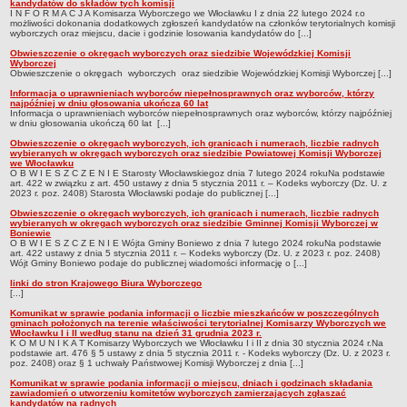
sprawozdania z wykonania budżetu
kandydatów do składów tych komisji
I N F O R M A C J A Komisarza Wyborczego we Włocławku I z dnia 22 lutego 2024 r.o
możliwości dokonania dodatkowych zgłoszeń kandydatów na członków terytorialnych komisji
Plan postępowań na 2026 rok
wyborczych oraz miejscu, dacie i godzinie losowania kandydatów do [...]
Plan postępowań o udzielenie zamówień na rok 2025
Obwieszczenie o okręgach wyborczych oraz siedzibie Wojewódzkiej Komisji
Wyborczej
Plan postępowań na rok 2024
Obwieszczenie o okręgach wyborczych oraz siedzibie Wojewódzkiej Komisji Wyborczej [...]
Informacja o uprawnieniach wyborców niepełnosprawnych oraz wyborców, którzy
Plan postępowań o udzielenie zamówień na rok 2023
najpóźniej w dniu głosowania ukończą 60 lat
Informacja o uprawnieniach wyborców niepełnosprawnych oraz wyborców, którzy najpóźniej
Plan postępowań o udzielenie zamówień na rok 2022
w dniu głosowania ukończą 60 lat [...]
Obwieszczenie o okręgach wyborczych, ich granicach i numerach, liczbie radnych
Plan postępowań w 2021 roku
wybieranych w okręgach wyborczych oraz siedzibie Powiatowej Komisji Wyborczej
we Włocławku
Plan postępowań o udzielenie zamówień w 2020 roku
O B W I E S Z C Z E N I E Starosty Włocławskiegoz dnia 7 lutego 2024 rokuNa podstawie
art. 422 w związku z art. 450 ustawy z dnia 5 stycznia 2011 r. – Kodeks wyborczy (Dz. U. z
Plan postępowań o udzielenie zamówień na 2019
2023 r. poz. 2408) Starosta Włocławski podaje do publicznej [...]
Obwieszczenie o okręgach wyborczych, ich granicach i numerach, liczbie radnych
Plan postępowań o udzielenie zamówień w 2018 roku
wybieranych w okręgach wyborczych oraz siedzibie Gminnej Komisji Wyborczej w
Boniewie
Plan postępowań o udzielenie zamówień w 2017 roku
O B W I E S Z C Z E N I E Wójta Gminy Boniewo z dnia 7 lutego 2024 rokuNa podstawie
art. 422 ustawy z dnia 5 stycznia 2011 r. – Kodeks wyborczy (Dz. U. z 2023 r. poz. 2408)
Dług publiczny, Pomoc publiczna
Wójt Gminy Boniewo podaje do publicznej wiadomości informację o [...]
linki do stron Krajowego Biura Wyborczego
Realizacja inwestycji
[...]
przetargi
Komunikat w sprawie podania informacji o liczbie mieszkańców w poszczególnych
gminach położonych na terenie właściwości terytorialnej Komisarzy Wyborczych we
Konkursy
Włocławku I i II według stanu na dzień 31 grudnia 2023 r.
K O M U N I K A T Komisarzy Wyborczych we Włocławku I i II z dnia 30 stycznia 2024 r.Na
podstawie art. 476 § 5 ustawy z dnia 5 stycznia 2011 r. - Kodeks wyborczy (Dz. U. z 2023 r.
elektronizacja zamówień publicznych
poz. 2408) oraz § 1 uchwały Państwowej Komisji Wyborczej z dnia [...]
zamówienia do 170 000 PLN
Komunikat w sprawie podania informacji o miejscu, dniach i godzinach składania
zawiadomień o utworzeniu komitetów wyborczych zamierzających zgłaszać
PRAWO LOKALNE
kandydatów na radnych