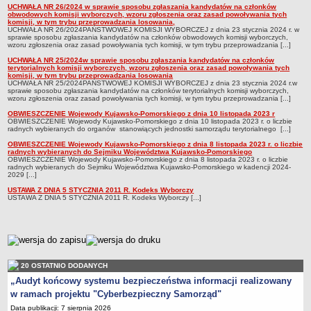
UCHWAŁA NR 26/2024 w sprawie sposobu zgłaszania kandydatów na członków
obwodowych komisji wyborczych, wzoru zgłoszenia oraz zasad powoływania tych
Lista lokalnych liderów
komisji, w tym trybu przeprowadzania losowania,
UCHWAŁA NR 26/2024PAŃSTWOWEJ KOMISJI WYBORCZEJ z dnia 23 stycznia 2024 r. w
Podmioty uprawnione do świadczenia usług integracji społecznej
sprawie sposobu zgłaszania kandydatów na członków obwodowych komisji wyborczych,
wzoru zgłoszenia oraz zasad powoływania tych komisji, w tym trybu przeprowadzania [...]
Podmioty realizujące usługi integracji społecznej w 2009
UCHWAŁA NR 25/2024w sprawie sposobu zgłaszania kandydatów na członków
terytorialnych komisji wyborczych, wzoru zgłoszenia oraz zasad powoływania tych
Wykaz usług społecznych
komisji, w tym trybu przeprowadzania losowania
UCHWAŁA NR 25/2024PAŃSTWOWEJ KOMISJI WYBORCZEJ z dnia 23 stycznia 2024 r.w
Plan utrwalania rezultatów
sprawie sposobu zgłaszania kandydatów na członków terytorialnych komisji wyborczych,
wzoru zgłoszenia oraz zasad powoływania tych komisji, w tym trybu przeprowadzania [...]
FUNDUSZ WSPARCIA
OBWIESZCZENIE Wojewody Kujawsko-Pomorskiego z dnia 10 listopada 2023 r
MIENIE KOMUNALNE
OBWIESZCZENIE Wojewody Kujawsko-Pomorskiego z dnia 10 listopada 2023 r. o liczbie
radnych wybieranych do organów stanowiących jednostki samorządu terytorialnego [...]
2006
OBWIESZCZENIE Wojewody Kujawsko-Pomorskiego z dnia 8 listopada 2023 r. o liczbie
2007
radnych wybieranych do Sejmiku Województwa Kujawsko-Pomorskiego
OBWIESZCZENIE Wojewody Kujawsko-Pomorskiego z dnia 8 listopada 2023 r. o liczbie
radnych wybieranych do Sejmiku Województwa Kujawsko-Pomorskiego w kadencji 2024-
2008
2029 [...]
2010
USTAWA Z DNIA 5 STYCZNIA 2011 R. Kodeks Wyborczy
USTAWA Z DNIA 5 STYCZNIA 2011 R. Kodeks Wyborczy [...]
2009
POMOC PUBLICZNA
PUBLICZNIE DOSTĘPNY WYKAZ DANYCH ZAWIERAJĄCYCH INFORMACJE O
metryczka
ŚRODOWISKU I JEGO OCHRONIE
Pliki do pobrania
20 OSTATNIO DODANYCH
Udostepnianie informacji o środowisku
„Audyt końcowy systemu bezpieczeństwa informacji realizowany
w ramach projektu "Cyberbezpieczny Samorząd"
Informacja o wykazie
Data publikacji: 7 sierpnia 2026