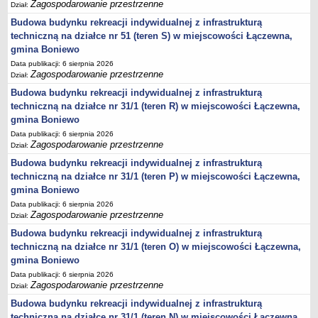
Zagospodarowanie przestrzenne
Dział:
DRUKI
Budowa budynku rekreacji indywidualnej z infrastrukturą
OŚWIADCZENIA MAJĄTKOWE
techniczną na działce nr 51 (teren S) w miejscowości Łączewna,
Oświadczenia majątkowe za 2025 rok
gmina Boniewo
Kadencja 2024-2029
Data publikacji: 6 sierpnia 2026
kadencja 2018-2023 - upływ kadencji rok 2024
Zagospodarowanie przestrzenne
Dział:
oświadczenia mjątkowe Dyrektora Gminnej Biblioteki Publicznej
Budowa budynku rekreacji indywidualnej z infrastrukturą
techniczną na działce nr 31/1 (teren R) w miejscowości Łączewna,
Objęcie funkcji Kierownika USC
gmina Boniewo
Objęcie stanowiska Zastępcy Wójta Gminy
Data publikacji: 6 sierpnia 2026
Zagospodarowanie przestrzenne
Dział:
Oświadczenia majątkowe za 2023 rok
Budowa budynku rekreacji indywidualnej z infrastrukturą
Oświadczenia majątkowe za 2022 rok
techniczną na działce nr 31/1 (teren P) w miejscowości Łączewna,
Oświadczenia majątkowe za 2021
gmina Boniewo
Zakończenie pełnienia funkcji Dyrektora Zespołu Szkół w Boniewie
Data publikacji: 6 sierpnia 2026
Zagospodarowanie przestrzenne
Dział:
Objęcie funkcji Dyrektora Zespołu Szkół w Boniewie
Budowa budynku rekreacji indywidualnej z infrastrukturą
Oświadczenia majątkowe za 2024 rok
techniczną na działce nr 31/1 (teren O) w miejscowości Łączewna,
Prezes SIM KZN KUJAWY
gmina Boniewo
Data publikacji: 6 sierpnia 2026
Kierownik Klubu Dziecięcego w Boniewie
Zagospodarowanie przestrzenne
Dział:
KONTROLE
Budowa budynku rekreacji indywidualnej z infrastrukturą
Zewnętrzne
techniczną na działce nr 31/1 (teren N) w miejscowości Łączewna,