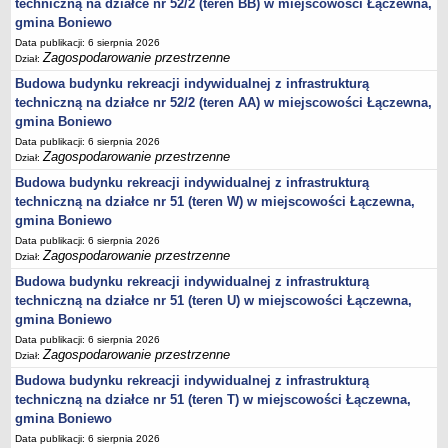
techniczną na działce nr 52/2 (teren BB) w miejscowości Łączewna,
2013-2032
gmina Boniewo
regulaminu utrzymania czystości i porządku na terenie Gminy
Data publikacji: 6 sierpnia 2026
Boniewo
Zagospodarowanie przestrzenne
Dział:
Plan Gospodarki Niskoemisyjnej dla Gminy Boniewo
Budowa budynku rekreacji indywidualnej z infrastrukturą
GMINNY PROGRAM PRZECIWDZIAŁANIA PRZEMOCY W
techniczną na działce nr 52/2 (teren AA) w miejscowości Łączewna,
RODZINIE ORAZ OCHRONY OFIAR PRZEMOCY W RODZINIE
gmina Boniewo
Data publikacji: 6 sierpnia 2026
Wieloletni program gospodarowania mieszkaniowym zasobem
Zagospodarowanie przestrzenne
Dział:
Gminy Boniewo
Budowa budynku rekreacji indywidualnej z infrastrukturą
Regulamin dostarczania wody i odprowadzania ścieków na terenie
techniczną na działce nr 51 (teren W) w miejscowości Łączewna,
Gminy Boniewo
gmina Boniewo
PROGRAM OSŁONOWY W ZAKRESIE DOŻYWIANIA POSIŁEK W
Data publikacji: 6 sierpnia 2026
SZKOLE I W DOMU
Zagospodarowanie przestrzenne
Dział:
Programu opieki nad zwierzętami bezdomnymi oraz zapobiegania
Budowa budynku rekreacji indywidualnej z infrastrukturą
bezdomności zwierząt na terenie Gminy Boniewo
techniczną na działce nr 51 (teren U) w miejscowości Łączewna,
gmina Boniewo
Gminny Program Opieki Nad Zabytkami Gminy Boniewo na lata
Data publikacji: 6 sierpnia 2026
2023 - 2026
Zagospodarowanie przestrzenne
Dział:
Program profilaktyki i wczesnego wykrywania osteoporozy wśród
Budowa budynku rekreacji indywidualnej z infrastrukturą
mieszkańców Gminy Boniewo na lata 2023-2025”
techniczną na działce nr 51 (teren T) w miejscowości Łączewna,
Gminny Program Wspierania Rodziny dla Gminy Boniewo na lata
gmina Boniewo
2024-2026
Data publikacji: 6 sierpnia 2026