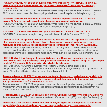
POSTANOWIENIE NR 192/2024 Komisarza Wyborczego we Włocławku I z dnia 12
marca 2024 r. w sprawie zwołania pierwszych posiedzeń obwodowych komisji
jednostki pomocnicze /sołectwa Gminy Boniewo/
wyborczych
POST ANOWIENIE NR 192/2024Komisarza Wyborczego we Włocławku I z dnia 12 marca
Gminne Instytucje Kultury
2024 r. w sprawie zwołania pierwszych posiedzeń obwodowych komisji wyborczych [...]
Nabór pracowników na stanowiska pracy
POSTANOWIENIE NR 191/2024 Komisarza Wyborczego we Włocławku I z dnia 12
marca 2024 r. w sprawie powołania obwodowych komisji wyborczych
POSTANOWIENIE NR 191/2024 Komisarza Wyborczego we Włocławku I z dnia 12 marca
Deklaracja dostępności strony internetowej Urzędu Gminy Boniewo
2024 r. w sprawie powołania obwodowych komisji wyborczych [...]
RODO
INFORMACJA Komisarza Wyborczego we Włocławku I z dnia 8 marca 2024 r.
INFORMACJA Komisarza Wyborczego we Włocławku I z dnia 8 marca 2024 r. [...]
REJESTRY
Obwieszczenie w sprawie podania informacji o numerach oraz granicach obwodów
Rejestry i ewidencje
głosowania, wyznaczonych siedzibach obwodowych komisji wyborczych oraz
możliwości głosowania korespondencyjnego i przez pełnomocnika w wyborach ...
Rejestr działalności regulowanej
Obwieszczenie w sprawie informacja o numerach oraz granicach obwodów głosowania,
wyznaczonych siedzibach obwodowych komisji wyborczych oraz możliwości głosowania
korespondencyjnego i przez pełnomocnika w wyborach do rad gmin, rad powiatów i [...]
Ewidencja udzielonych i cofniętych zezwoleń na prowadzenie
I N F O R M A C J A Gminnej Komisji Wyborczej w Boniewie powołanej w celu
Zbiorowego Zaopatrzenia w Wodę i Zbiorowego Odprowadzania
przeprowadzenia wyborów organów jednostek samorządu terytorialnego zarządzonych
Ścieków
na dzień 7 kwietnia 2024 r. o składzie, siedzibie i dyżurach
I N F O R M A C J A Gminnej Komisji Wyborczej w Boniewie powołanej w celu
przeprowadzenia wyborów organów jednostek samorządu terytorialnego zarządzonych na
Rejestr Instytucji Kultury
dzień 7 kwietnia 2024 r.o składzie, siedzibie i dyżurach [...]
Zestawienie przedsiębiorców w zakresie opróżniania zbiorników
Postanowienie nr 185/2024 w sprawie zwołania pierwszych posiedzeń terytorialnych
komisji wyborczych w wyborach organów jednostek samorządu terytorialnego
bezodpływowych lub osadników
zarządzonych na dzień 7 kwietnia 2024 roku
Postanowienie nr 185/2024 w sprawie zwołania pierwszych posiedzeń terytorialnych komisji
AKTUALNOŚCI GMINY BONIEWO
wyborczych w wyborach organów jednostek samorządu terytorialnego zarządzonych na
dzień 7 kwietnia 2024 roku [...]
FINANSE GMINY
Postanowienie 171/2024 w sprawie powołania Gminnej Komisji Wyborczej w Boniewie
Majątek gminy
Postanowienie 171/2024 w sprawie powołania Gminnej Komisji Wyborczej w Boniewie [...]
Budżet
Informacja o możliwości dokonania dodatkowych zgłoszeń kandydatów na członków
terytorialnych komisji wyborczych oraz miejscu,dacie i godzinie losowania