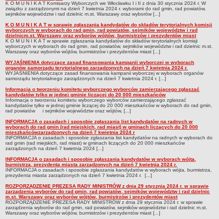
K O M U N I K A T Komisarzy Wyborczych we Włocławku I i II z dnia 30 stycznia 2024 r. W
Statut
związku z zarządzonymi na dzień 7 kwietnia 2024 r. wyborami do rad gmin, rad powiatów,
sejmików województw i rad dzielnic m.st. Warszawy oraz wyborów [...]
Uchwały
K O M U N I K A T w sprawie zgłaszania kandydatów do składów terytorialnych komisji
wyborczych w wyborach do rad gmin, rad powiatów, sejmików województw i rad
Projekty uchwał
dzielnicm.st. Warszawy oraz wyborów wójtów, burmistrzów i prezydentów miast
K O M U N I K A T w sprawie zgłaszania kandydatów do składów terytorialnych komisji
Zarządzenia
wyborczych w wyborach do rad gmin, rad powiatów, sejmików województw i rad dzielnic m.st.
Warszawy oraz wyborów wójtów, burmistrzów i prezydentów miast [...]
Protokoły
WYJAŚNIENIA dotyczące zasad finansowania kampanii wyborczej w wyborach
organów samorządu terytorialnego zarządzonych na dzień 7 kwietnia 2024 r.
Opłaty i podatki
WYJAŚNIENIA dotyczące zasad finansowania kampanii wyborczej w wyborach organów
samorządu terytorialnego zarządzonych na dzień 7 kwietnia 2024 r. [...]
Zagospodarowanie przestrzenne
Informacja o tworzeniu komitetu wyborczego wyborców zamierzającego zgłaszać
kandydatów tylko w jednej gminie liczącej do 20 000 mieszkańców
Obwieszczenia,Zawiadomienia, sprawozdania ochrony środowiska
Informacja o tworzeniu komitetu wyborczego wyborców zamierzającego zgłaszać
kandydatów tylko w jednej gminie liczącej do 20 000 mieszkańców w wyborach do rad gmin,
Decyzje o środowiskowych uwarunkowaniach
rad powiatów i sejmików województw oraz wójtów, [...]
REWITALIZACJA GMINY BONIEWO
INFORMACJA o zasadach i sposobie zgłaszania list kandydatów na radnych w
wyborach do rad gmin (rad miejskich, rad miast) w gminach liczących do 20 000
PPWOW
mieszkańcówzarządzonych na dzień 7 kwietnia 2024 r
INFORMACJA o zasadach i sposobie zgłaszania list kandydatów na radnych w wyborach do
Aktualności
rad gmin (rad miejskich, rad miast) w gminach liczących do 20 000 mieszkańców
zarządzonych na dzień 7 kwietnia 2024 [...]
konkursy
INFORMACJA o zasadach i sposobie zgłaszania kandydatów w wyborach wójta,
burmistrza, prezydenta miasta zarządzonych na dzień 7 kwietnia 2024 r.
Podręcznik PPWOW
INFORMACJA o zasadach i sposobie zgłaszania kandydatów w wyborach wójta, burmistrza,
prezydenta miasta zarządzonych na dzień 7 kwietnia 2024 r. [...]
Plan działania
ROZPORZĄDZENIE PREZESA RADY MINISTRÓW z dnia 29 stycznia 2024 r. w sprawie
Strategia Rozwiązywania Problemów Społecznych
zarządzenia wyborów do rad gmin, rad powiatów, sejmików województw i rad dzielnic
m.st. Warszawy oraz wyborów wójtów, burmistrzów i prezydentów miast
ROZPORZĄDZENIE PREZESA RADY MINISTRÓW z dnia 29 stycznia 2024 r. w sprawie
Lista osób kluczowych
zarządzenia wyborów do rad gmin, rad powiatów, sejmików województw i rad dzielnic m.st.
Warszawy oraz wyborów wójtów, burmistrzów i prezydentów miast [...]
Lista aktywności społecznych