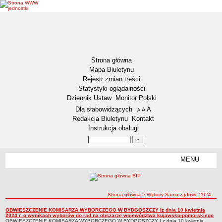
Strona główna
Mapa Biuletynu
Rejestr zmian treści
Statystyki oglądalności
Dziennik Ustaw
Monitor Polski
Menu dodatkowe
Dla słabowidzących
A
powiększ czcionkę
A
standardowy rozmiar czcionki
A
pomniejsz czcionkę
Redakcja Biuletynu
Kontakt
Instrukcja obsługi
Wyszukiwarka artykułów
Szukaj
MENU
Menu
AKTUALNOŚCI
NASZA GMINA
Lokalizacja
ścieżka nawigacji
Strona główna
> Wybory Samorządowe 2024
Zadania publiczne
Wybory Samorządowe 2024
OBWIESZCZENIE KOMISARZA WYBORCZEGO W BYDGOSZCZY Iz dnia 10 kwietnia
Wybory Samorządowe 2024
2024 r. o wynikach wyborów do rad na obszarze województwa kujawsko-pomorskiego
Związki i stowarzyszenia
OBWIESZCZENIE KOMISARZA WYBORCZEGO W BYDGOSZCZY I z dnia 10 kwietnia