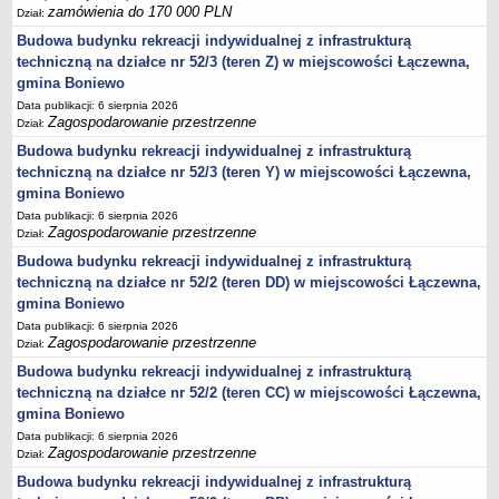
harmonogram odbioru odpadów
zamówienia do 170 000 PLN
Dział:
GMINNY KOMITET OCHRONY PAMIĘCI WALK I MĘCZEŃSTWA
Budowa budynku rekreacji indywidualnej z infrastrukturą
Plany pracy
techniczną na działce nr 52/3 (teren Z) w miejscowości Łączewna,
Sprawozdania
gmina Boniewo
PROGRAMY
Data publikacji: 6 sierpnia 2026
Zagospodarowanie przestrzenne
Dział:
Startegia Rozwoju Gminy Boniewo 2025-2034
Budowa budynku rekreacji indywidualnej z infrastrukturą
Program Ochrony Środowiska dla Gminy Boniewo na lata 2024-2028
techniczną na działce nr 52/3 (teren Y) w miejscowości Łączewna,
z perspektywą do 2032 roku
gmina Boniewo
Program Gospodarki Odpadami
Data publikacji: 6 sierpnia 2026
Zagospodarowanie przestrzenne
Dział:
Plan odnowy sołectwa Boniewo
Budowa budynku rekreacji indywidualnej z infrastrukturą
Gminna komisja Profilaktyki i Rozwiązywania Problemów
techniczną na działce nr 52/2 (teren DD) w miejscowości Łączewna,
alkoholowych
gmina Boniewo
Strategia Rozwiązywania Problemów Społecznych
Data publikacji: 6 sierpnia 2026
Zagospodarowanie przestrzenne
Strategia Rozwoju Turystycznego Gminy Boniewo
Dział:
Budowa budynku rekreacji indywidualnej z infrastrukturą
Program współpracy z organizacjami pozarządowymi
techniczną na działce nr 52/2 (teren CC) w miejscowości Łączewna,
Program profilaktyki i rozwiązywania problemów alkoholowych
gmina Boniewo
Lokalny program rozwoju Gminy Boniewo na lata 2012-2020
Data publikacji: 6 sierpnia 2026
Zagospodarowanie przestrzenne
Dział:
PROGRAM USUWANIA AZBESTU I WYROBÓW
Budowa budynku rekreacji indywidualnej z infrastrukturą
ZAWIERAJĄCYCH AZBEST DLA GMINY BONIEWO NA LATA