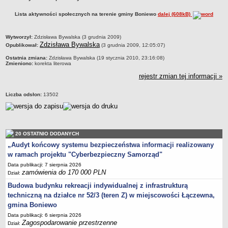
Zabytki Gminy
Lista aktywności społecznych na terenie gminy Boniewo
dalej (608kB)
Plan Zagospodarowania Przestrzennego
Plan ogólny Gminy Boniewo
metryczka
Wytworzył:
Zdzisława Bywalska (3 grudnia 2009)
Zdzisława Bywalska
Opublikował:
(3 grudnia 2009, 12:05:07)
Miejscowy Plan Zagospodarowania Przestrzennego wybranych
Ostatnia zmiana:
Zdzisława Bywalska (19 stycznia 2010, 23:16:08)
terenów Gminy Boniewo
Zmieniono:
korekta literowa
System Informacji Przestrzennej e-mapa
rejestr zmian tej informacji »
petycje
Liczba odsłon:
13502
ponowne wykorzystywanie
pomoc prawna
Punkt potwierdzania profilu zaufanego
20 OSTATNIO DODANYCH
Porozumienia
„Audyt końcowy systemu bezpieczeństwa informacji realizowany
Infromacje w zakresie preferencyjnego paliwa stałego
w ramach projektu "Cyberbezpieczny Samorząd"
ocena jakości wody
Data publikacji: 7 sierpnia 2026
zamówienia do 170 000 PLN
Dział:
WŁADZE I STRUKTURA
Budowa budynku rekreacji indywidualnej z infrastrukturą
Rada gminy
techniczną na działce nr 52/3 (teren Z) w miejscowości Łączewna,
Urząd gminy
gmina Boniewo
Wójt
Data publikacji: 6 sierpnia 2026
Zagospodarowanie przestrzenne
Dział:
Jednostki organizacyjne