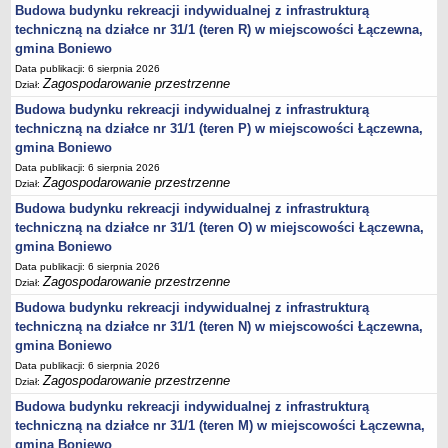
Budowa budynku rekreacji indywidualnej z infrastrukturą
Statut
techniczną na działce nr 31/1 (teren R) w miejscowości Łączewna,
Uchwały
gmina Boniewo
Projekty uchwał
Data publikacji: 6 sierpnia 2026
Zagospodarowanie przestrzenne
Dział:
Zarządzenia
Budowa budynku rekreacji indywidualnej z infrastrukturą
Protokoły
techniczną na działce nr 31/1 (teren P) w miejscowości Łączewna,
Opłaty i podatki
gmina Boniewo
Data publikacji: 6 sierpnia 2026
Zagospodarowanie przestrzenne
Zagospodarowanie przestrzenne
Dział:
Obwieszczenia,Zawiadomienia, sprawozdania ochrony środowiska
Budowa budynku rekreacji indywidualnej z infrastrukturą
Decyzje o środowiskowych uwarunkowaniach
techniczną na działce nr 31/1 (teren O) w miejscowości Łączewna,
gmina Boniewo
REWITALIZACJA GMINY BONIEWO
PPWOW
Data publikacji: 6 sierpnia 2026
Zagospodarowanie przestrzenne
Dział:
Aktualności
Budowa budynku rekreacji indywidualnej z infrastrukturą
konkursy
techniczną na działce nr 31/1 (teren N) w miejscowości Łączewna,
Podręcznik PPWOW
gmina Boniewo
Plan działania
Data publikacji: 6 sierpnia 2026
Zagospodarowanie przestrzenne
Dział:
Strategia Rozwiązywania Problemów Społecznych
Budowa budynku rekreacji indywidualnej z infrastrukturą
Lista osób kluczowych
techniczną na działce nr 31/1 (teren M) w miejscowości Łączewna,
Lista aktywności społecznych
gmina Boniewo