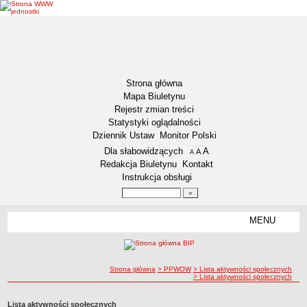
Strona główna
Mapa Biuletynu
Rejestr zmian treści
Statystyki oglądalności
Dziennik Ustaw
Monitor Polski
Menu dodatkowe
Dla słabowidzących
A
powiększ czcionkę
A
standardowy rozmiar czcionki
A
pomniejsz czcionkę
Redakcja Biuletynu
Kontakt
Instrukcja obsługi
Wyszukiwarka artykułów
Szukaj
MENU
Menu
AKTUALNOŚCI
NASZA GMINA
Lokalizacja
ścieżka nawigacji
Strona główna
> PPWOW
> Lista aktywności społecznych
> Lista aktywności społecznych
Zadania publiczne
Związki i stowarzyszenia
Lista aktywności społecznych