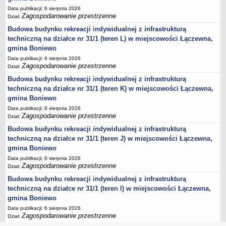
Data publikacji: 6 sierpnia 2026
Lista lokalnych liderów
Zagospodarowanie przestrzenne
Dział:
Podmioty uprawnione do świadczenia usług integracji społecznej
Budowa budynku rekreacji indywidualnej z infrastrukturą
Podmioty realizujące usługi integracji społecznej w 2009
techniczną na działce nr 31/1 (teren L) w miejscowości Łączewna,
gmina Boniewo
Wykaz usług społecznych
Data publikacji: 6 sierpnia 2026
Plan utrwalania rezultatów
Zagospodarowanie przestrzenne
Dział:
FUNDUSZ WSPARCIA
Budowa budynku rekreacji indywidualnej z infrastrukturą
MIENIE KOMUNALNE
techniczną na działce nr 31/1 (teren K) w miejscowości Łączewna,
2006
gmina Boniewo
Data publikacji: 6 sierpnia 2026
2007
Zagospodarowanie przestrzenne
Dział:
2008
Budowa budynku rekreacji indywidualnej z infrastrukturą
2010
techniczną na działce nr 31/1 (teren J) w miejscowości Łączewna,
gmina Boniewo
2009
Data publikacji: 6 sierpnia 2026
POMOC PUBLICZNA
Zagospodarowanie przestrzenne
Dział:
PUBLICZNIE DOSTĘPNY WYKAZ DANYCH ZAWIERAJĄCYCH INFORMACJE O
ŚRODOWISKU I JEGO OCHRONIE
Budowa budynku rekreacji indywidualnej z infrastrukturą
Pliki do pobrania
techniczną na działce nr 31/1 (teren I) w miejscowości Łączewna,
gmina Boniewo
Udostepnianie informacji o środowisku
Data publikacji: 6 sierpnia 2026
Informacja o wykazie
Zagospodarowanie przestrzenne
Dział: