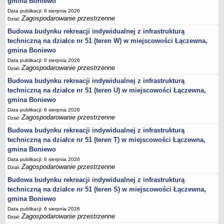
gmina Boniewo
sprawozdania z wykonania budżetu
Data publikacji: 6 sierpnia 2026
Plan postępowań na 2026 rok
Zagospodarowanie przestrzenne
Dział:
Plan postępowań o udzielenie zamówień na rok 2025
Budowa budynku rekreacji indywidualnej z infrastrukturą
Plan postępowań na rok 2024
techniczną na działce nr 51 (teren W) w miejscowości Łączewna,
gmina Boniewo
Plan postępowań o udzielenie zamówień na rok 2023
Data publikacji: 6 sierpnia 2026
Plan postępowań o udzielenie zamówień na rok 2022
Zagospodarowanie przestrzenne
Dział:
Plan postępowań w 2021 roku
Budowa budynku rekreacji indywidualnej z infrastrukturą
techniczną na działce nr 51 (teren U) w miejscowości Łączewna,
Plan postępowań o udzielenie zamówień w 2020 roku
gmina Boniewo
Plan postępowań o udzielenie zamówień na 2019
Data publikacji: 6 sierpnia 2026
Zagospodarowanie przestrzenne
Plan postępowań o udzielenie zamówień w 2018 roku
Dział:
Budowa budynku rekreacji indywidualnej z infrastrukturą
Plan postępowań o udzielenie zamówień w 2017 roku
techniczną na działce nr 51 (teren T) w miejscowości Łączewna,
Dług publiczny, Pomoc publiczna
gmina Boniewo
Realizacja inwestycji
Data publikacji: 6 sierpnia 2026
Zagospodarowanie przestrzenne
Dział:
przetargi
Budowa budynku rekreacji indywidualnej z infrastrukturą
Konkursy
techniczną na działce nr 51 (teren S) w miejscowości Łączewna,
elektronizacja zamówień publicznych
gmina Boniewo
zamówienia do 170 000 PLN
Data publikacji: 6 sierpnia 2026
Zagospodarowanie przestrzenne
Dział:
PRAWO LOKALNE