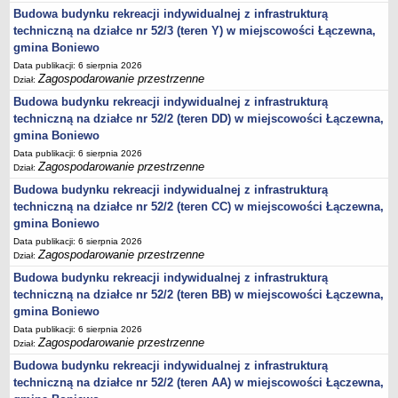
Budowa budynku rekreacji indywidualnej z infrastrukturą
jednostki pomocnicze /sołectwa Gminy Boniewo/
techniczną na działce nr 52/3 (teren Y) w miejscowości Łączewna,
Gminne Instytucje Kultury
gmina Boniewo
Data publikacji: 6 sierpnia 2026
Nabór pracowników na stanowiska pracy
Zagospodarowanie przestrzenne
Dział:
Deklaracja dostępności strony internetowej Urzędu Gminy Boniewo
Budowa budynku rekreacji indywidualnej z infrastrukturą
RODO
techniczną na działce nr 52/2 (teren DD) w miejscowości Łączewna,
gmina Boniewo
REJESTRY
Rejestry i ewidencje
Data publikacji: 6 sierpnia 2026
Zagospodarowanie przestrzenne
Dział:
Rejestr działalności regulowanej
Budowa budynku rekreacji indywidualnej z infrastrukturą
Ewidencja udzielonych i cofniętych zezwoleń na prowadzenie
techniczną na działce nr 52/2 (teren CC) w miejscowości Łączewna,
Zbiorowego Zaopatrzenia w Wodę i Zbiorowego Odprowadzania
gmina Boniewo
Ścieków
Data publikacji: 6 sierpnia 2026
Zagospodarowanie przestrzenne
Rejestr Instytucji Kultury
Dział:
Budowa budynku rekreacji indywidualnej z infrastrukturą
Zestawienie przedsiębiorców w zakresie opróżniania zbiorników
techniczną na działce nr 52/2 (teren BB) w miejscowości Łączewna,
bezodpływowych lub osadników
gmina Boniewo
AKTUALNOŚCI GMINY BONIEWO
Data publikacji: 6 sierpnia 2026
FINANSE GMINY
Zagospodarowanie przestrzenne
Dział:
Majątek gminy
Budowa budynku rekreacji indywidualnej z infrastrukturą
Budżet
techniczną na działce nr 52/2 (teren AA) w miejscowości Łączewna,