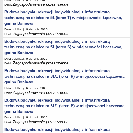
sprawozdania z wykonania budżetu
Zagospodarowanie przestrzenne
Dział:
Plan postępowań na 2026 rok
Budowa budynku rekreacji indywidualnej z infrastrukturą
Plan postępowań o udzielenie zamówień na rok 2025
techniczną na działce nr 51 (teren T) w miejscowości Łączewna,
gmina Boniewo
Plan postępowań na rok 2024
Data publikacji: 6 sierpnia 2026
Plan postępowań o udzielenie zamówień na rok 2023
Zagospodarowanie przestrzenne
Dział:
Plan postępowań o udzielenie zamówień na rok 2022
Budowa budynku rekreacji indywidualnej z infrastrukturą
techniczną na działce nr 51 (teren S) w miejscowości Łączewna,
Plan postępowań w 2021 roku
gmina Boniewo
Plan postępowań o udzielenie zamówień w 2020 roku
Data publikacji: 6 sierpnia 2026
Plan postępowań o udzielenie zamówień na 2019
Zagospodarowanie przestrzenne
Dział:
Plan postępowań o udzielenie zamówień w 2018 roku
Budowa budynku rekreacji indywidualnej z infrastrukturą
techniczną na działce nr 31/1 (teren R) w miejscowości Łączewna,
Plan postępowań o udzielenie zamówień w 2017 roku
gmina Boniewo
Dług publiczny, Pomoc publiczna
Data publikacji: 6 sierpnia 2026
Zagospodarowanie przestrzenne
Dział:
Realizacja inwestycji
Budowa budynku rekreacji indywidualnej z infrastrukturą
przetargi
techniczną na działce nr 31/1 (teren P) w miejscowości Łączewna,
Konkursy
gmina Boniewo
elektronizacja zamówień publicznych
Data publikacji: 6 sierpnia 2026
Zagospodarowanie przestrzenne
Dział:
zamówienia do 170 000 PLN
Budowa budynku rekreacji indywidualnej z infrastrukturą
PRAWO LOKALNE