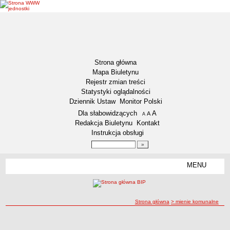
Strona główna
Mapa Biuletynu
Rejestr zmian treści
Statystyki oglądalności
Dziennik Ustaw
Monitor Polski
Menu dodatkowe
Dla słabowidzących
A
powiększ czcionkę
A
standardowy rozmiar czcionki
A
pomniejsz czcionkę
Redakcja Biuletynu
Kontakt
Instrukcja obsługi
Wyszukiwarka artykułów
Szukaj
MENU
Menu
AKTUALNOŚCI
NASZA GMINA
Lokalizacja
ścieżka nawigacji
Strona główna
> mienie komunalne
Zadania publiczne
mienie komunalne
mienie komunalne
Związki i stowarzyszenia