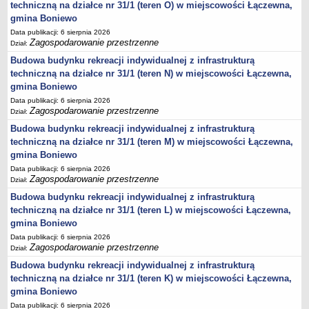
techniczną na działce nr 31/1 (teren O) w miejscowości Łączewna,
Statut
gmina Boniewo
Uchwały
Data publikacji: 6 sierpnia 2026
Zagospodarowanie przestrzenne
Dział:
Projekty uchwał
Budowa budynku rekreacji indywidualnej z infrastrukturą
Zarządzenia
techniczną na działce nr 31/1 (teren N) w miejscowości Łączewna,
Protokoły
gmina Boniewo
Opłaty i podatki
Data publikacji: 6 sierpnia 2026
Zagospodarowanie przestrzenne
Dział:
Zagospodarowanie przestrzenne
Budowa budynku rekreacji indywidualnej z infrastrukturą
Obwieszczenia,Zawiadomienia, sprawozdania ochrony środowiska
techniczną na działce nr 31/1 (teren M) w miejscowości Łączewna,
Decyzje o środowiskowych uwarunkowaniach
gmina Boniewo
Data publikacji: 6 sierpnia 2026
REWITALIZACJA GMINY BONIEWO
Zagospodarowanie przestrzenne
Dział:
PPWOW
Budowa budynku rekreacji indywidualnej z infrastrukturą
Aktualności
techniczną na działce nr 31/1 (teren L) w miejscowości Łączewna,
konkursy
gmina Boniewo
Podręcznik PPWOW
Data publikacji: 6 sierpnia 2026
Zagospodarowanie przestrzenne
Dział:
Plan działania
Budowa budynku rekreacji indywidualnej z infrastrukturą
Strategia Rozwiązywania Problemów Społecznych
techniczną na działce nr 31/1 (teren K) w miejscowości Łączewna,
Lista osób kluczowych
gmina Boniewo
Data publikacji: 6 sierpnia 2026
Lista aktywności społecznych