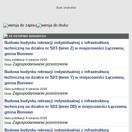
Zabytki Gminy
Brak artykułów
Plan Zagospodarowania Przestrzennego
Plan ogólny Gminy Boniewo
metryczka
Miejscowy Plan Zagospodarowania Przestrzennego wybranych
terenów Gminy Boniewo
20 OSTATNIO DODANYCH
System Informacji Przestrzennej e-mapa
Budowa budynku rekreacji indywidualnej z infrastrukturą
techniczną na działce nr 52/3 (teren Z) w miejscowości Łączewna,
petycje
gmina Boniewo
ponowne wykorzystywanie
Data publikacji: 6 sierpnia 2026
Zagospodarowanie przestrzenne
Dział:
pomoc prawna
Budowa budynku rekreacji indywidualnej z infrastrukturą
Punkt potwierdzania profilu zaufanego
techniczną na działce nr 52/3 (teren Y) w miejscowości Łączewna,
Porozumienia
gmina Boniewo
Infromacje w zakresie preferencyjnego paliwa stałego
Data publikacji: 6 sierpnia 2026
Zagospodarowanie przestrzenne
Dział:
ocena jakości wody
Budowa budynku rekreacji indywidualnej z infrastrukturą
WŁADZE I STRUKTURA
techniczną na działce nr 52/2 (teren DD) w miejscowości Łączewna,
Rada gminy
gmina Boniewo
Urząd gminy
Data publikacji: 6 sierpnia 2026
Zagospodarowanie przestrzenne
Dział:
Wójt
Budowa budynku rekreacji indywidualnej z infrastrukturą
Jednostki organizacyjne