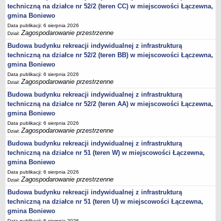
techniczną na działce nr 52/2 (teren CC) w miejscowości Łączewna,
jednostki pomocnicze /sołectwa Gminy Boniewo/
gmina Boniewo
Gminne Instytucje Kultury
Data publikacji: 6 sierpnia 2026
Zagospodarowanie przestrzenne
Dział:
Nabór pracowników na stanowiska pracy
Budowa budynku rekreacji indywidualnej z infrastrukturą
Deklaracja dostępności strony internetowej Urzędu Gminy Boniewo
techniczną na działce nr 52/2 (teren BB) w miejscowości Łączewna,
RODO
gmina Boniewo
Data publikacji: 6 sierpnia 2026
REJESTRY
Zagospodarowanie przestrzenne
Dział:
Rejestry i ewidencje
Budowa budynku rekreacji indywidualnej z infrastrukturą
Rejestr działalności regulowanej
techniczną na działce nr 52/2 (teren AA) w miejscowości Łączewna,
Ewidencja udzielonych i cofniętych zezwoleń na prowadzenie
gmina Boniewo
Zbiorowego Zaopatrzenia w Wodę i Zbiorowego Odprowadzania
Data publikacji: 6 sierpnia 2026
Ścieków
Zagospodarowanie przestrzenne
Dział:
Rejestr Instytucji Kultury
Budowa budynku rekreacji indywidualnej z infrastrukturą
techniczną na działce nr 51 (teren W) w miejscowości Łączewna,
Zestawienie przedsiębiorców w zakresie opróżniania zbiorników
gmina Boniewo
bezodpływowych lub osadników
Data publikacji: 6 sierpnia 2026
AKTUALNOŚCI GMINY BONIEWO
Zagospodarowanie przestrzenne
Dział:
FINANSE GMINY
Budowa budynku rekreacji indywidualnej z infrastrukturą
Majątek gminy
techniczną na działce nr 51 (teren U) w miejscowości Łączewna,
Budżet
gmina Boniewo
Data publikacji: 6 sierpnia 2026