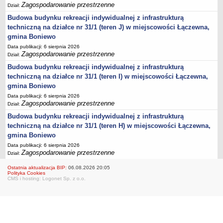
Zagospodarowanie przestrzenne
Dział:
Lista lokalnych liderów
Budowa budynku rekreacji indywidualnej z infrastrukturą
Podmioty uprawnione do świadczenia usług integracji społecznej
techniczną na działce nr 31/1 (teren J) w miejscowości Łączewna,
gmina Boniewo
Podmioty realizujące usługi integracji społecznej w 2009
Data publikacji: 6 sierpnia 2026
Wykaz usług społecznych
Zagospodarowanie przestrzenne
Dział:
Plan utrwalania rezultatów
Budowa budynku rekreacji indywidualnej z infrastrukturą
FUNDUSZ WSPARCIA
techniczną na działce nr 31/1 (teren I) w miejscowości Łączewna,
MIENIE KOMUNALNE
gmina Boniewo
2006
Data publikacji: 6 sierpnia 2026
Zagospodarowanie przestrzenne
Dział:
2007
Budowa budynku rekreacji indywidualnej z infrastrukturą
2008
techniczną na działce nr 31/1 (teren H) w miejscowości Łączewna,
2010
gmina Boniewo
Data publikacji: 6 sierpnia 2026
2009
Zagospodarowanie przestrzenne
Dział:
POMOC PUBLICZNA
Ostatnia aktualizacja BIP:
06.08.2026 20:05
PUBLICZNIE DOSTĘPNY WYKAZ DANYCH ZAWIERAJĄCYCH INFORMACJE O
Polityka Cookies
ŚRODOWISKU I JEGO OCHRONIE
CMS i hosting: Logonet Sp. z o.o.
Pliki do pobrania
Udostepnianie informacji o środowisku
Informacja o wykazie