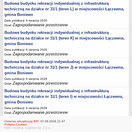
Budowa budynku rekreacji indywidualnej z infrastrukturą
Lista lokalnych liderów
techniczną na działce nr 31/1 (teren L) w miejscowości Łączewna,
Podmioty uprawnione do świadczenia usług integracji społecznej
gmina Boniewo
Data publikacji: 6 sierpnia 2026
Podmioty realizujące usługi integracji społecznej w 2009
Zagospodarowanie przestrzenne
Dział:
Wykaz usług społecznych
Budowa budynku rekreacji indywidualnej z infrastrukturą
Plan utrwalania rezultatów
techniczną na działce nr 31/1 (teren K) w miejscowości Łączewna,
gmina Boniewo
FUNDUSZ WSPARCIA
Data publikacji: 6 sierpnia 2026
MIENIE KOMUNALNE
Zagospodarowanie przestrzenne
Dział:
2006
Budowa budynku rekreacji indywidualnej z infrastrukturą
2007
techniczną na działce nr 31/1 (teren J) w miejscowości Łączewna,
2008
gmina Boniewo
Data publikacji: 6 sierpnia 2026
2010
Zagospodarowanie przestrzenne
Dział:
2009
Budowa budynku rekreacji indywidualnej z infrastrukturą
POMOC PUBLICZNA
techniczną na działce nr 31/1 (teren I) w miejscowości Łączewna,
PUBLICZNIE DOSTĘPNY WYKAZ DANYCH ZAWIERAJĄCYCH INFORMACJE O
gmina Boniewo
ŚRODOWISKU I JEGO OCHRONIE
Data publikacji: 6 sierpnia 2026
Pliki do pobrania
Zagospodarowanie przestrzenne
Dział:
Udostepnianie informacji o środowisku
Ostatnia aktualizacja BIP:
07.08.2026 21:47
Informacja o wykazie
Polityka Cookies
CMS i hosting: Logonet Sp. z o.o.