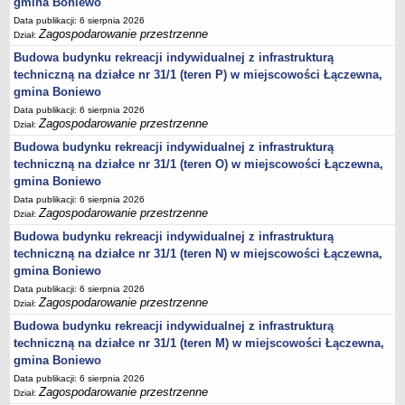
gmina Boniewo
Statut
Data publikacji: 6 sierpnia 2026
Zagospodarowanie przestrzenne
Dział:
Uchwały
Budowa budynku rekreacji indywidualnej z infrastrukturą
Projekty uchwał
techniczną na działce nr 31/1 (teren P) w miejscowości Łączewna,
Zarządzenia
gmina Boniewo
Protokoły
Data publikacji: 6 sierpnia 2026
Zagospodarowanie przestrzenne
Dział:
Opłaty i podatki
Budowa budynku rekreacji indywidualnej z infrastrukturą
Zagospodarowanie przestrzenne
techniczną na działce nr 31/1 (teren O) w miejscowości Łączewna,
Obwieszczenia,Zawiadomienia, sprawozdania ochrony środowiska
gmina Boniewo
Data publikacji: 6 sierpnia 2026
Decyzje o środowiskowych uwarunkowaniach
Zagospodarowanie przestrzenne
Dział:
REWITALIZACJA GMINY BONIEWO
Budowa budynku rekreacji indywidualnej z infrastrukturą
PPWOW
techniczną na działce nr 31/1 (teren N) w miejscowości Łączewna,
Aktualności
gmina Boniewo
konkursy
Data publikacji: 6 sierpnia 2026
Zagospodarowanie przestrzenne
Dział:
Podręcznik PPWOW
Budowa budynku rekreacji indywidualnej z infrastrukturą
Plan działania
techniczną na działce nr 31/1 (teren M) w miejscowości Łączewna,
Strategia Rozwiązywania Problemów Społecznych
gmina Boniewo
Lista osób kluczowych
Data publikacji: 6 sierpnia 2026
Zagospodarowanie przestrzenne
Dział:
Lista aktywności społecznych