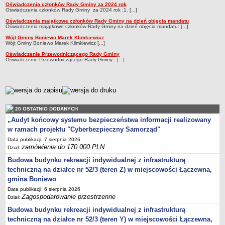
Oświadczenia członków Rady Gminy za 2024 rok
Zabytki Gminy
Oświadczenia członków Rady Gminy za 2024 rok :1. [...]
Oświadczenia majątkowe członków Rady Gminy na dzień objęcia mandatu
Plan Zagospodarowania Przestrzennego
Oświadczenia majątkowe członków Rady Gminy na dzień objęcia mandatu: [...]
Plan ogólny Gminy Boniewo
Wójt Gminy Boniewo Marek Klimkiewicz
Wójt Gminy Boniewo Marek Klimkiewicz [...]
Miejscowy Plan Zagospodarowania Przestrzennego wybranych
Oświadczenie Przewodniczącego Rady Gminy
terenów Gminy Boniewo
Oświadczenie Przewodniczącego Rady Gminy - [...]
System Informacji Przestrzennej e-mapa
petycje
metryczka
ponowne wykorzystywanie
20 OSTATNIO DODANYCH
pomoc prawna
„Audyt końcowy systemu bezpieczeństwa informacji realizowany
Punkt potwierdzania profilu zaufanego
w ramach projektu "Cyberbezpieczny Samorząd"
Porozumienia
Data publikacji: 7 sierpnia 2026
zamówienia do 170 000 PLN
Dział:
Infromacje w zakresie preferencyjnego paliwa stałego
Budowa budynku rekreacji indywidualnej z infrastrukturą
ocena jakości wody
techniczną na działce nr 52/3 (teren Z) w miejscowości Łączewna,
WŁADZE I STRUKTURA
gmina Boniewo
Rada gminy
Data publikacji: 6 sierpnia 2026
Zagospodarowanie przestrzenne
Dział:
Urząd gminy
Budowa budynku rekreacji indywidualnej z infrastrukturą
Wójt
techniczną na działce nr 52/3 (teren Y) w miejscowości Łączewna,
Jednostki organizacyjne