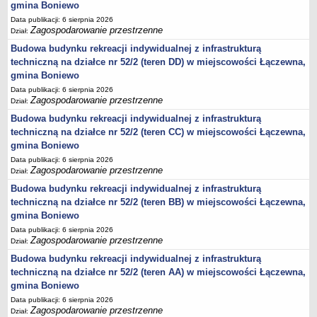
gmina Boniewo
jednostki pomocnicze /sołectwa Gminy Boniewo/
Data publikacji: 6 sierpnia 2026
Zagospodarowanie przestrzenne
Dział:
Gminne Instytucje Kultury
Budowa budynku rekreacji indywidualnej z infrastrukturą
Nabór pracowników na stanowiska pracy
techniczną na działce nr 52/2 (teren DD) w miejscowości Łączewna,
Deklaracja dostępności strony internetowej Urzędu Gminy Boniewo
gmina Boniewo
Data publikacji: 6 sierpnia 2026
RODO
Zagospodarowanie przestrzenne
Dział:
REJESTRY
Budowa budynku rekreacji indywidualnej z infrastrukturą
Rejestry i ewidencje
techniczną na działce nr 52/2 (teren CC) w miejscowości Łączewna,
Rejestr działalności regulowanej
gmina Boniewo
Ewidencja udzielonych i cofniętych zezwoleń na prowadzenie
Data publikacji: 6 sierpnia 2026
Zagospodarowanie przestrzenne
Dział:
Zbiorowego Zaopatrzenia w Wodę i Zbiorowego Odprowadzania
Ścieków
Budowa budynku rekreacji indywidualnej z infrastrukturą
techniczną na działce nr 52/2 (teren BB) w miejscowości Łączewna,
Rejestr Instytucji Kultury
gmina Boniewo
Zestawienie przedsiębiorców w zakresie opróżniania zbiorników
Data publikacji: 6 sierpnia 2026
bezodpływowych lub osadników
Zagospodarowanie przestrzenne
Dział:
AKTUALNOŚCI GMINY BONIEWO
Budowa budynku rekreacji indywidualnej z infrastrukturą
FINANSE GMINY
techniczną na działce nr 52/2 (teren AA) w miejscowości Łączewna,
Majątek gminy
gmina Boniewo
Data publikacji: 6 sierpnia 2026
Budżet
Zagospodarowanie przestrzenne
Dział: