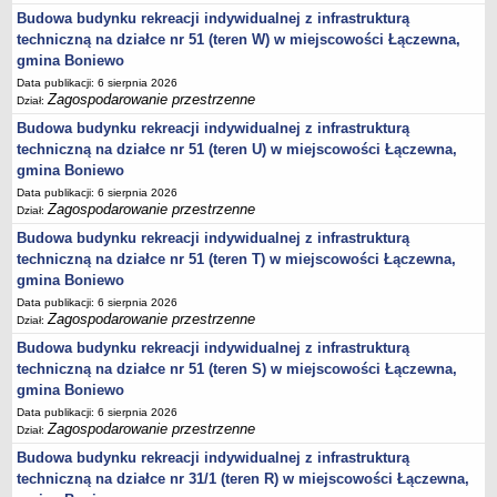
sprawozdania z wykonania budżetu
Budowa budynku rekreacji indywidualnej z infrastrukturą
Plan postępowań na 2026 rok
techniczną na działce nr 51 (teren W) w miejscowości Łączewna,
gmina Boniewo
Plan postępowań o udzielenie zamówień na rok 2025
Data publikacji: 6 sierpnia 2026
Plan postępowań na rok 2024
Zagospodarowanie przestrzenne
Dział:
Plan postępowań o udzielenie zamówień na rok 2023
Budowa budynku rekreacji indywidualnej z infrastrukturą
Plan postępowań o udzielenie zamówień na rok 2022
techniczną na działce nr 51 (teren U) w miejscowości Łączewna,
gmina Boniewo
Plan postępowań w 2021 roku
Data publikacji: 6 sierpnia 2026
Plan postępowań o udzielenie zamówień w 2020 roku
Zagospodarowanie przestrzenne
Dział:
Plan postępowań o udzielenie zamówień na 2019
Budowa budynku rekreacji indywidualnej z infrastrukturą
techniczną na działce nr 51 (teren T) w miejscowości Łączewna,
Plan postępowań o udzielenie zamówień w 2018 roku
gmina Boniewo
Plan postępowań o udzielenie zamówień w 2017 roku
Data publikacji: 6 sierpnia 2026
Zagospodarowanie przestrzenne
Dług publiczny, Pomoc publiczna
Dział:
Budowa budynku rekreacji indywidualnej z infrastrukturą
Realizacja inwestycji
techniczną na działce nr 51 (teren S) w miejscowości Łączewna,
przetargi
gmina Boniewo
Konkursy
Data publikacji: 6 sierpnia 2026
Zagospodarowanie przestrzenne
Dział:
elektronizacja zamówień publicznych
Budowa budynku rekreacji indywidualnej z infrastrukturą
zamówienia do 170 000 PLN
techniczną na działce nr 31/1 (teren R) w miejscowości Łączewna,
PRAWO LOKALNE