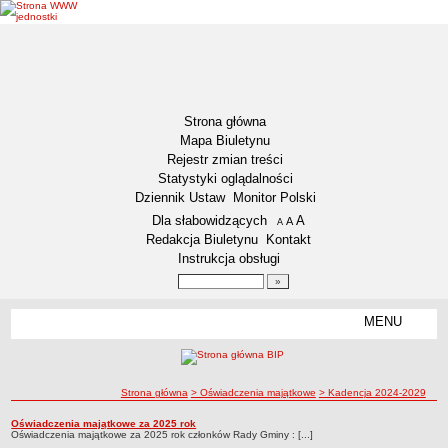
Strona główna
Mapa Biuletynu
Rejestr zmian treści
Statystyki oglądalności
Dziennik Ustaw
Monitor Polski
Menu dodatkowe
Dla słabowidzących
A
powiększ czcionkę
A
standardowy rozmiar czcionki
A
pomniejsz czcionkę
Redakcja Biuletynu
Kontakt
Instrukcja obsługi
Wyszukiwarka artykułów
Szukaj
MENU
Menu
AKTUALNOŚCI
NASZA GMINA
Lokalizacja
ścieżka nawigacji
Strona główna
> Oświadczenia majątkowe
> Kadencja 2024-2029
Zadania publiczne
Kadencja 2024-2029
Oświadczenia majątkowe za 2025 rok
Kadencja 2024-2029
Oświadczenia majątkowe za 2025 rok członków Rady Gminy : [...]
Związki i stowarzyszenia