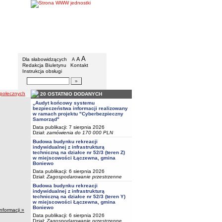
Urząd Gminy w Boniewie
Menu dodatkowe
A
powiększ czcionkę
A
standardowy rozmiar czcionki
Dla słabowidzących
A
pomniejsz czcionkę
Redakcja Biuletynu
Kontakt
Instrukcja obsługi
Wyszukiwarka artykułów
Szukaj
połecznych
20 OSTATNIO DODANYCH
„Audyt końcowy systemu
bezpieczeństwa informacji realizowany
w ramach projektu "Cyberbezpieczny
Samorząd"
Data publikacji: 7 sierpnia 2026
Dział:
zamówienia do 170 000 PLN
Budowa budynku rekreacji
indywidualnej z infrastrukturą
techniczną na działce nr 52/3 (teren Z)
w miejscowości Łączewna, gmina
Boniewo
Data publikacji: 6 sierpnia 2026
Dział:
Zagospodarowanie przestrzenne
Budowa budynku rekreacji
indywidualnej z infrastrukturą
techniczną na działce nr 52/3 (teren Y)
w miejscowości Łączewna, gmina
Boniewo
informacji »
Data publikacji: 6 sierpnia 2026
Dział:
Zagospodarowanie przestrzenne