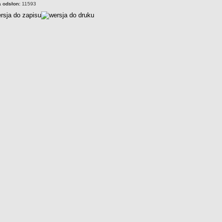
a odsłon:
11593