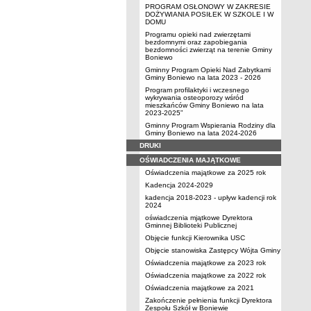
PROGRAM OSŁONOWY W ZAKRESIE
DOŻYWIANIA POSIŁEK W SZKOLE I W
DOMU
Programu opieki nad zwierzętami
bezdomnymi oraz zapobiegania
bezdomności zwierząt na terenie Gminy
Boniewo
Gminny Program Opieki Nad Zabytkami
Gminy Boniewo na lata 2023 - 2026
Program profilaktyki i wczesnego
wykrywania osteoporozy wśród
mieszkańców Gminy Boniewo na lata
2023-2025”
Gminny Program Wspierania Rodziny dla
Gminy Boniewo na lata 2024-2026
DRUKI
OŚWIADCZENIA MAJĄTKOWE
Oświadczenia majątkowe za 2025 rok
Kadencja 2024-2029
kadencja 2018-2023 - upływ kadencji rok
2024
oświadczenia mjątkowe Dyrektora
Gminnej Biblioteki Publicznej
Objęcie funkcji Kierownika USC
Objęcie stanowiska Zastępcy Wójta Gminy
Oświadczenia majątkowe za 2023 rok
Oświadczenia majątkowe za 2022 rok
Oświadczenia majątkowe za 2021
Zakończenie pełnienia funkcji Dyrektora
Zespołu Szkół w Boniewie