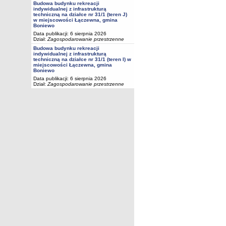
Budowa budynku rekreacji
indywidualnej z infrastrukturą
techniczną na działce nr 31/1 (teren J)
w miejscowości Łączewna, gmina
Boniewo
Data publikacji: 6 sierpnia 2026
Dział:
Zagospodarowanie przestrzenne
Budowa budynku rekreacji
indywidualnej z infrastrukturą
techniczną na działce nr 31/1 (teren I) w
miejscowości Łączewna, gmina
Boniewo
Data publikacji: 6 sierpnia 2026
Dział:
Zagospodarowanie przestrzenne