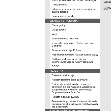
Punkt potwierdzania profilu zaufanego
Liczb
Porozumienia
Infromacje w zakresie preferencyjnego
paliwa stałego
ocena jakości wody
WŁADZE I STRUKTURA
Rada gminy
Urząd gminy
Wójt
Jednostki organizacyjne
jednostki pomocnicze /sołectwa Gminy
Boniewo/
Gminne Instytucje Kultury
Nabór pracowników na stanowiska pracy
Deklaracja dostępności strony
internetowej Urzędu Gminy Boniewo
RODO
REJESTRY
Rejestry i ewidencje
Rejestr działalności regulowanej
Ewidencja udzielonych i cofniętych
zezwoleń na prowadzenie Zbiorowego
Zaopatrzenia w Wodę i Zbiorowego
Odprowadzania Ścieków
Rejestr Instytucji Kultury
Zestawienie przedsiębiorców w zakresie
opróżniania zbiorników bezodpływowych
lub osadników