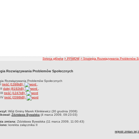
ścieżka nawigacji
Strona główna
> PPWOW
> Strategia Rozwiązywania Problemów S
egia Rozwiązywania Problemów Społecznych
egia Rozwiązywania Problemów Społecznych
 I
treść (1398kB)
,
II
dalej (8192kB)
,
III
treść (1247kB)
 IV
treść (2098kB)
czka
rzył:
Wójt Gminy Marek Klimkiewicz (30 grudnia 2008)
ikował:
Zdzisława Bywalska
(4 marca 2009, 09:23:03)
nia zmiana:
Zdzisława Bywalska (11 marca 2009, 11:00:43)
iono:
korekta załącznika II
rejestr zmian tej 