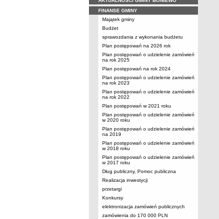
AKTUALNOŚCI GMINY BONIEWO
FINANSE GMINY
Majątek gminy
Budżet
sprawozdania z wykonania budżetu
Plan postępowań na 2026 rok
Plan postępowań o udzielenie zamówień
na rok 2025
Plan postępowań na rok 2024
Plan postępowań o udzielenie zamówień
na rok 2023
Plan postępowań o udzielenie zamówień
na rok 2022
Plan postępowań w 2021 roku
Plan postępowań o udzielenie zamówień
w 2020 roku
Plan postępowań o udzielenie zamówień
na 2019
Plan postępowań o udzielenie zamówień
w 2018 roku
Plan postępowań o udzielenie zamówień
w 2017 roku
Dług publiczny, Pomoc publiczna
Realizacja inwestycji
przetargi
Konkursy
elektronizacja zamówień publicznych
zamówienia do 170 000 PLN