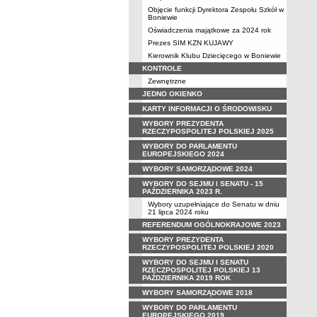
Objęcie funkcji Dyrektora Zespołu Szkół w
Boniewie
Oświadczenia majątkowe za 2024 rok
Prezes SIM KZN KUJAWY
Kierownik Klubu Dziecięcego w Boniewie
KONTROLE
Zewnętrzne
JEDNO OKIENKO
KARTY INFORMACJI O ŚRODOWISKU
WYBORY PREZYDENTA
RZECZYPOSPOLITEJ POLSKIEJ 2025
WYBORY DO PARLAMENTU
EUROPEJSKIEGO 2024
WYBORY SAMORZĄDOWE 2024
WYBORY DO SEJMU I SENATU - 15
PAŹDZIERNIKA 2023 R.
Wybory uzupełniające do Senatu w dniu
21 lipca 2024 roku
REFERENDUM OGÓLNOKRAJOWE 2023
WYBORY PREZYDENTA
RZECZYPOSPOLITEJ POLSKIEJ 2020
WYBORY DO SEJMU I SENATU
RZECZPOSPOLITEJ POLSKIEJ 13
PAŹDZIERNIKA 2019 ROK
WYBORY SAMORZĄDOWE 2018
WYBORY DO PARLAMENTU
EUROPEJSKIEGO 2019