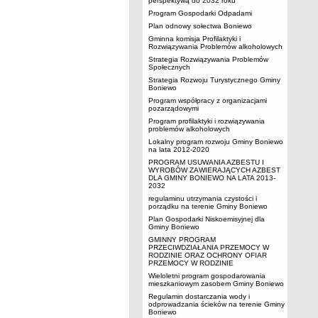
perspektywą do 2032 roku
Program Gospodarki Odpadami
Plan odnowy sołectwa Boniewo
Gminna komisja Profilaktyki i
Rozwiązywania Problemów alkoholowych
Strategia Rozwiązywania Problemów
Społecznych
Strategia Rozwoju Turystycznego Gminy
Boniewo
Program współpracy z organizacjami
pozarządowymi
Program profilaktyki i rozwiązywania
problemów alkoholowych
Lokalny program rozwoju Gminy Boniewo
na lata 2012-2020
PROGRAM USUWANIA AZBESTU I
WYROBÓW ZAWIERAJĄCYCH AZBEST
DLA GMINY BONIEWO NA LATA 2013-
2032
regulaminu utrzymania czystości i
porządku na terenie Gminy Boniewo
Plan Gospodarki Niskoemisyjnej dla
Gminy Boniewo
GMINNY PROGRAM
PRZECIWDZIAŁANIA PRZEMOCY W
RODZINIE ORAZ OCHRONY OFIAR
PRZEMOCY W RODZINIE
Wieloletni program gospodarowania
mieszkaniowym zasobem Gminy Boniewo
Regulamin dostarczania wody i
odprowadzania ścieków na terenie Gminy
Boniewo