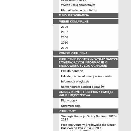
Wykaz usług społecznych
Plan utrwalania rezultatów
FUNDUSZ WSPARCIA
MIENIE KOMUNALNE
2006
2007
2008
2010
2009
POMOC PUBLICZNA
PUBLICZNIE DOSTĘPNY WYKAZ DANYCH
ZAWIERAJĄCYCH INFORMACJE O
ŚRODOWISKU I JEGO OCHRONIE
Pliki do pobrania
Udostepnianie informacji o środowisku
Informacja o wykazie
harmonogram odbioru odpadów
GMINNY KOMITET OCHRONY PAMIĘCI
WALK I MĘCZEŃSTWA
Plany pracy
Sprawozdania
PROGRAMY
Startegia Rozwoju Gminy Boniewo 2025-
2034
Program Ochrony Środowiska dla Gminy
Boniewo na lata 2024-2028 z