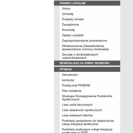
PRAWO LOKALNE
Statut
Uchwały
Projekty uchwał
Zarządzenia
Protokoły
Opłaty i podatki
Zagospodarowanie przestrzenne
Obwieszczenia,Zawiadomienia,
sprawozdania ochrony środowiska
Decyzje o środowiskowych
uwarunkowaniach
REWITALIZACJA GMINY BONIEWO
PPWOW
Aktualności
konkursy
Podręcznik PPWOW
Plan działania
Strategia Rozwiązywania Problemów
Społecznych
Lista osób kluczowych
Lista aktywności społecznych
Lista lokalnych liderów
Podmioty uprawnione do świadczenia
usług integracji społecznej
Podmioty realizujące usługi integracji
społecznej w 2009