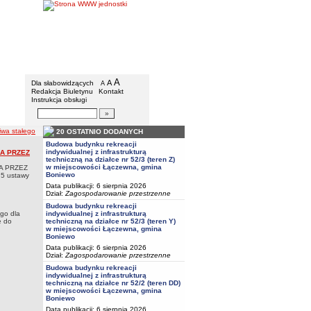
Urząd Gminy w Boniewie
Menu dodatkowe
A
powiększ czcionkę
A
standardowy rozmiar czcionki
Dla słabowidzących
A
pomniejsz czcionkę
Redakcja Biuletynu
Kontakt
Instrukcja obsługi
Wyszukiwarka artykułów
Szukaj
iwa stałego
20 OSTATNIO DODANYCH
Budowa budynku rekreacji
indywidualnej z infrastrukturą
A PRZEZ
techniczną na działce nr 52/3 (teren Z)
w miejscowości Łączewna, gmina
A PRZEZ
Boniewo
5 ustawy
Data publikacji: 6 sierpnia 2026
Dział:
Zagospodarowanie przestrzenne
Budowa budynku rekreacji
ego dla
indywidualnej z infrastrukturą
e do
techniczną na działce nr 52/3 (teren Y)
w miejscowości Łączewna, gmina
Boniewo
Data publikacji: 6 sierpnia 2026
Dział:
Zagospodarowanie przestrzenne
Budowa budynku rekreacji
indywidualnej z infrastrukturą
techniczną na działce nr 52/2 (teren DD)
w miejscowości Łączewna, gmina
Boniewo
Data publikacji: 6 sierpnia 2026