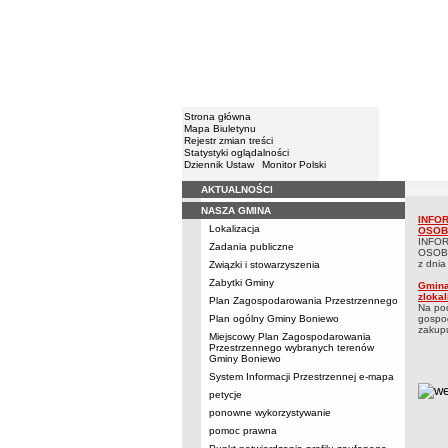
Strona główna
Mapa Biuletynu
Rejestr zmian treści
Statystyki oglądalności
Dziennik Ustaw
Monitor Polski
AKTUALNOŚCI
Menu
NASZA GMINA
Infromac
INFO
Infro
Lokalizacja
OSOB
INFO
Zadania publiczne
OSOBY
z dnia 
Związki i stowarzyszenia
Zabytki Gminy
Gmina
zloka
Plan Zagospodarowania Przestrzennego
Na pod
Plan ogólny Gminy Boniewo
gospod
zakupu
Miejscowy Plan Zagospodarowania
Przestrzennego wybranych terenów
Gminy Boniewo
System Informacji Przestrzennej e-mapa
metry
petycje
ponowne wykorzystywanie
pomoc prawna