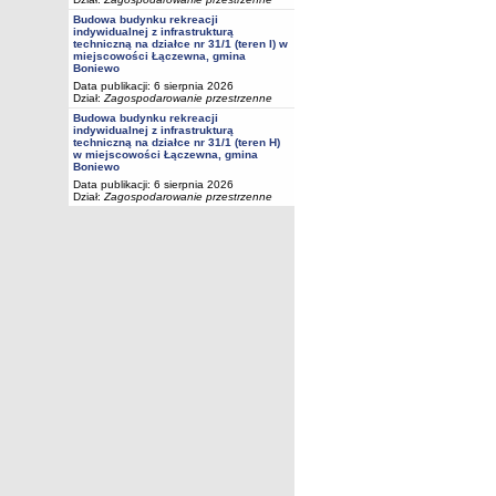
Budowa budynku rekreacji
indywidualnej z infrastrukturą
techniczną na działce nr 31/1 (teren I) w
miejscowości Łączewna, gmina
Boniewo
Data publikacji: 6 sierpnia 2026
Dział:
Zagospodarowanie przestrzenne
Budowa budynku rekreacji
indywidualnej z infrastrukturą
techniczną na działce nr 31/1 (teren H)
w miejscowości Łączewna, gmina
Boniewo
Data publikacji: 6 sierpnia 2026
Dział:
Zagospodarowanie przestrzenne