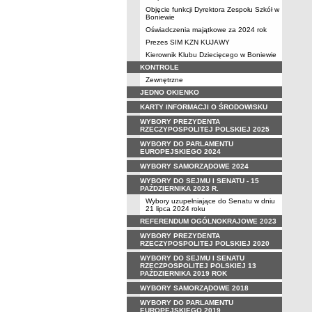
Objęcie funkcji Dyrektora Zespołu Szkół w
Boniewie
Oświadczenia majątkowe za 2024 rok
Prezes SIM KZN KUJAWY
Kierownik Klubu Dziecięcego w Boniewie
KONTROLE
Zewnętrzne
JEDNO OKIENKO
KARTY INFORMACJI O ŚRODOWISKU
WYBORY PREZYDENTA
RZECZYPOSPOLITEJ POLSKIEJ 2025
WYBORY DO PARLAMENTU
EUROPEJSKIEGO 2024
WYBORY SAMORZĄDOWE 2024
WYBORY DO SEJMU I SENATU - 15
PAŹDZIERNIKA 2023 R.
Wybory uzupełniające do Senatu w dniu
21 lipca 2024 roku
REFERENDUM OGÓLNOKRAJOWE 2023
WYBORY PREZYDENTA
RZECZYPOSPOLITEJ POLSKIEJ 2020
WYBORY DO SEJMU I SENATU
RZECZPOSPOLITEJ POLSKIEJ 13
PAŹDZIERNIKA 2019 ROK
WYBORY SAMORZĄDOWE 2018
WYBORY DO PARLAMENTU
EUROPEJSKIEGO 2019