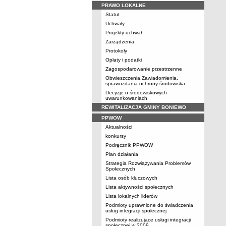
PRAWO LOKALNE
Statut
Uchwały
Projekty uchwał
Zarządzenia
Protokoły
Opłaty i podatki
Zagospodarowanie przestrzenne
Obwieszczenia,Zawiadomienia,
sprawozdania ochrony środowiska
Decyzje o środowiskowych
uwarunkowaniach
REWITALIZACJA GMINY BONIEWO
PPWOW
Aktualności
konkursy
Podręcznik PPWOW
Plan działania
Strategia Rozwiązywania Problemów
Społecznych
Lista osób kluczowych
Lista aktywności społecznych
Lista lokalnych liderów
Podmioty uprawnione do świadczenia
usług integracji społecznej
Podmioty realizujące usługi integracji
społecznej w 2009