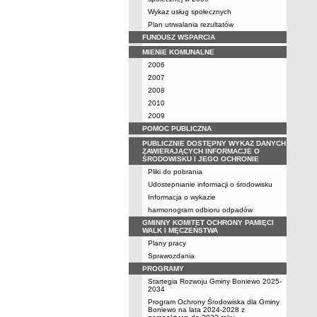
Wykaz usług społecznych
Plan utrwalania rezultatów
FUNDUSZ WSPARCIA
MIENIE KOMUNALNE
2006
2007
2008
2010
2009
POMOC PUBLICZNA
PUBLICZNIE DOSTĘPNY WYKAZ DANYCH
ZAWIERAJĄCYCH INFORMACJE O
ŚRODOWISKU I JEGO OCHRONIE
Pliki do pobrania
Udostepnianie informacji o środowisku
Informacja o wykazie
harmonogram odbioru odpadów
GMINNY KOMITET OCHRONY PAMIĘCI
WALK I MĘCZEŃSTWA
Plany pracy
Sprawozdania
PROGRAMY
Startegia Rozwoju Gminy Boniewo 2025-
2034
Program Ochrony Środowiska dla Gminy
Boniewo na lata 2024-2028 z