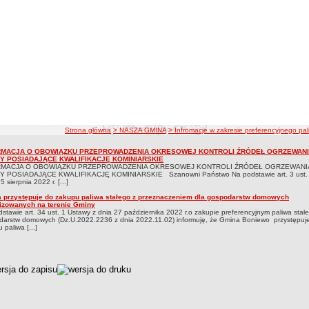
ścieżka nawigacji
Strona główna
> NASZA GMINA
> Infromacje w zakresie preferencyjnego pal
je w zakresie preferencyjnego paliwa stałego
RMACJA O OBOWIĄZKU PRZEPROWADZENIA OKRESOWEJ KONTROLI ŹRÓDEŁ OGRZEWANI
macje w zakresie preferencyjnego paliwa stałego
Y POSIADAJĄCE KWALIFIKACJĘ KOMINIARSKIE
RMACJA O OBOWIĄZKU PRZEPROWADZENIA OKRESOWEJ KONTROLI ŹRÓDEŁ OGRZEWANI
 POSIADAJĄCE KWALIFIKACJĘ KOMINIARSKIE Szanowni Państwo Na podstawie art. 3 ust. 
5 sierpnia 2022 r. [...]
 przystępuje do zakupu paliwa stałego z przeznaczeniem dla gospodarstw domowych
lizowanych na terenie Gminy
stawie art. 34 ust. 1 Ustawy z dnia 27 października 2022 r.o zakupie preferencyjnym paliwa stał
arstw domowych (Dz.U.2022.2236 z dnia 2022.11.02) informuję, że Gmina Boniewo przystępuj
 paliwa [...]
czka