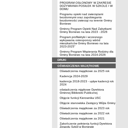
PROGRAM OSŁONOWY W ZAKRESIE
DOŻYWIANIA POSIŁEK W SZKOLE I W
DOMU
Programu opieki nad zwierzętami
bezdomnymi oraz zapobiegania
bezdomności zwierząt na terenie Gminy
Boniewo
Gminny Program Opieki Nad Zabytkami
Gminy Boniewo na lata 2023 - 2026
Program profilaktyki i wczesnego
wykrywania osteoporozy wśród
mieszkańców Gminy Boniewo na lata
2023-2025”
Gminny Program Wspierania Rodziny dla
Gminy Boniewo na lata 2024-2026
DRUKI
OŚWIADCZENIA MAJĄTKOWE
Oświadczenia majątkowe za 2025 rok
Kadencja 2024-2029
kadencja 2018-2023 - upływ kadencji rok
2024
oświadczenia mjątkowe Dyrektora
Gminnej Biblioteki Publicznej
Objęcie funkcji Kierownika USC
Objęcie stanowiska Zastępcy Wójta Gminy
Oświadczenia majątkowe za 2023 rok
Oświadczenia majątkowe za 2022 rok
Oświadczenia majątkowe za 2021
Zakończenie pełnienia funkcji Dyrektora
Zespołu Szkół w Boniewie