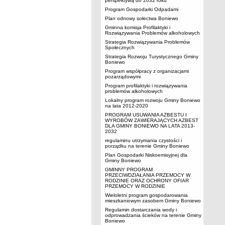
perspektywą do 2032 roku
Program Gospodarki Odpadami
Plan odnowy sołectwa Boniewo
Gminna komisja Profilaktyki i
Rozwiązywania Problemów alkoholowych
Strategia Rozwiązywania Problemów
Społecznych
Strategia Rozwoju Turystycznego Gminy
Boniewo
Program współpracy z organizacjami
pozarządowymi
Program profilaktyki i rozwiązywania
problemów alkoholowych
Lokalny program rozwoju Gminy Boniewo
na lata 2012-2020
PROGRAM USUWANIA AZBESTU I
WYROBÓW ZAWIERAJĄCYCH AZBEST
DLA GMINY BONIEWO NA LATA 2013-
2032
regulaminu utrzymania czystości i
porządku na terenie Gminy Boniewo
Plan Gospodarki Niskoemisyjnej dla
Gminy Boniewo
GMINNY PROGRAM
PRZECIWDZIAŁANIA PRZEMOCY W
RODZINIE ORAZ OCHRONY OFIAR
PRZEMOCY W RODZINIE
Wieloletni program gospodarowania
mieszkaniowym zasobem Gminy Boniewo
Regulamin dostarczania wody i
odprowadzania ścieków na terenie Gminy
Boniewo