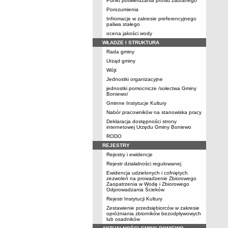
Punkt potwierdzania profilu zaufanego
Porozumienia
Infromacje w zakresie preferencyjnego
paliwa stałego
ocena jakości wody
WŁADZE I STRUKTURA
Rada gminy
Urząd gminy
Wójt
Jednostki organizacyjne
jednostki pomocnicze /sołectwa Gminy
Boniewo/
Gminne Instytucje Kultury
Nabór pracowników na stanowiska pracy
Deklaracja dostępności strony
internetowej Urzędu Gminy Boniewo
RODO
REJESTRY
Rejestry i ewidencje
Rejestr działalności regulowanej
Ewidencja udzielonych i cofniętych
zezwoleń na prowadzenie Zbiorowego
Zaopatrzenia w Wodę i Zbiorowego
Odprowadzania Ścieków
Rejestr Instytucji Kultury
Zestawienie przedsiębiorców w zakresie
opróżniania zbiorników bezodpływowych
lub osadników