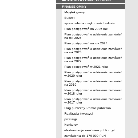
AKTUALNOŚCI GMINY BONIEWO
FINANSE GMINY
Majątek gminy
Budżet
sprawozdania z wykonania budżetu
Plan postępowań na 2026 rok
Plan postępowań o udzielenie zamówień
na rok 2025
Plan postępowań na rok 2024
Plan postępowań o udzielenie zamówień
na rok 2023
Plan postępowań o udzielenie zamówień
na rok 2022
Plan postępowań w 2021 roku
Plan postępowań o udzielenie zamówień
w 2020 roku
Plan postępowań o udzielenie zamówień
na 2019
Plan postępowań o udzielenie zamówień
w 2018 roku
Plan postępowań o udzielenie zamówień
w 2017 roku
Dług publiczny, Pomoc publiczna
Realizacja inwestycji
przetargi
Konkursy
elektronizacja zamówień publicznych
zamówienia do 170 000 PLN