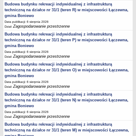
Budowa budynku rekreacji indywidualnej z infrastrukturą
Statut
techniczną na działce nr 31/1 (teren R) w miejscowości Łączewna,
Uchwały
gmina Boniewo
Projekty uchwał
Data publikacji: 6 sierpnia 2026
Zagospodarowanie przestrzenne
Dział:
Zarządzenia
Budowa budynku rekreacji indywidualnej z infrastrukturą
Protokoły
techniczną na działce nr 31/1 (teren P) w miejscowości Łączewna,
Opłaty i podatki
gmina Boniewo
Zagospodarowanie przestrzenne
Data publikacji: 6 sierpnia 2026
Zagospodarowanie przestrzenne
Dział:
Obwieszczenia,Zawiadomienia, sprawozdania ochrony środowiska
Budowa budynku rekreacji indywidualnej z infrastrukturą
Decyzje o środowiskowych uwarunkowaniach
techniczną na działce nr 31/1 (teren O) w miejscowości Łączewna,
REWITALIZACJA GMINY BONIEWO
gmina Boniewo
PPWOW
Data publikacji: 6 sierpnia 2026
Zagospodarowanie przestrzenne
Dział:
Aktualności
Budowa budynku rekreacji indywidualnej z infrastrukturą
konkursy
techniczną na działce nr 31/1 (teren N) w miejscowości Łączewna,
Podręcznik PPWOW
gmina Boniewo
Plan działania
Data publikacji: 6 sierpnia 2026
Zagospodarowanie przestrzenne
Dział:
Strategia Rozwiązywania Problemów Społecznych
Budowa budynku rekreacji indywidualnej z infrastrukturą
Lista osób kluczowych
techniczną na działce nr 31/1 (teren M) w miejscowości Łączewna,
Lista aktywności społecznych
gmina Boniewo