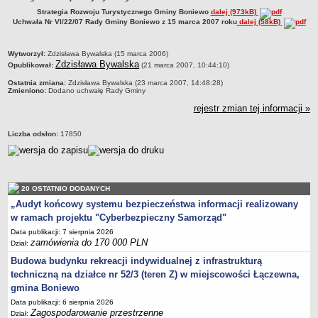
Strategia Rozwoju Turystycznego Gminy Boniewo
dalej (973kB)
Zabytki Gminy
Uchwała Nr VI/22/07 Rady Gminy Boniewo z 15 marca 2007 roku
dalej (58kB)
Plan Zagospodarowania Przestrzennego
Plan ogólny Gminy Boniewo
metryczka
Wytworzył:
Zdzisława Bywalska (15 marca 2006)
Zdzisława Bywalska
Opublikował:
(21 marca 2007, 10:44:10)
Miejscowy Plan Zagospodarowania Przestrzennego wybranych
terenów Gminy Boniewo
Ostatnia zmiana:
Zdzisława Bywalska (23 marca 2007, 14:48:28)
Zmieniono:
Dodano uchwałę Rady Gminy
System Informacji Przestrzennej e-mapa
rejestr zmian tej informacji »
petycje
Liczba odsłon:
17850
ponowne wykorzystywanie
pomoc prawna
Punkt potwierdzania profilu zaufanego
20 OSTATNIO DODANYCH
Porozumienia
„Audyt końcowy systemu bezpieczeństwa informacji realizowany
Infromacje w zakresie preferencyjnego paliwa stałego
w ramach projektu "Cyberbezpieczny Samorząd"
ocena jakości wody
Data publikacji: 7 sierpnia 2026
zamówienia do 170 000 PLN
Dział:
WŁADZE I STRUKTURA
Budowa budynku rekreacji indywidualnej z infrastrukturą
Rada gminy
techniczną na działce nr 52/3 (teren Z) w miejscowości Łączewna,
Urząd gminy
gmina Boniewo
Wójt
Data publikacji: 6 sierpnia 2026
Zagospodarowanie przestrzenne
Dział:
Jednostki organizacyjne