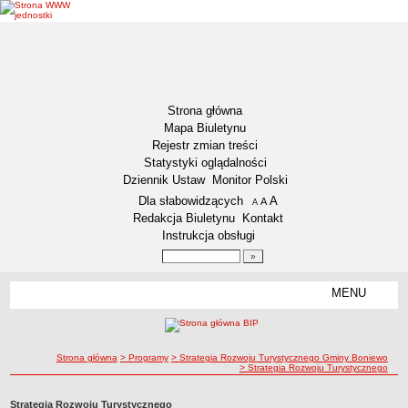
Strona główna
Mapa Biuletynu
Rejestr zmian treści
Statystyki oglądalności
Dziennik Ustaw
Monitor Polski
Menu dodatkowe
Dla słabowidzących
A
powiększ czcionkę
A
standardowy rozmiar czcionki
A
pomniejsz czcionkę
Redakcja Biuletynu
Kontakt
Instrukcja obsługi
Wyszukiwarka artykułów
Szukaj
MENU
Menu
AKTUALNOŚCI
NASZA GMINA
Lokalizacja
ścieżka nawigacji
Strona główna
> Programy
> Strategia Rozwoju Turystycznego Gminy Boniewo
> Strategia Rozwoju Turystycznego
Zadania publiczne
Związki i stowarzyszenia
Strategia Rozwoju Turystycznego