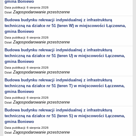
sprawozdania z wykonania budżetu
gmina Boniewo
Data publikacji: 6 sierpnia 2026
Plan postępowań na 2026 rok
Zagospodarowanie przestrzenne
Dział:
Plan postępowań o udzielenie zamówień na rok 2025
Budowa budynku rekreacji indywidualnej z infrastrukturą
Plan postępowań na rok 2024
techniczną na działce nr 51 (teren W) w miejscowości Łączewna,
gmina Boniewo
Plan postępowań o udzielenie zamówień na rok 2023
Data publikacji: 6 sierpnia 2026
Plan postępowań o udzielenie zamówień na rok 2022
Zagospodarowanie przestrzenne
Dział:
Plan postępowań w 2021 roku
Budowa budynku rekreacji indywidualnej z infrastrukturą
techniczną na działce nr 51 (teren U) w miejscowości Łączewna,
Plan postępowań o udzielenie zamówień w 2020 roku
gmina Boniewo
Plan postępowań o udzielenie zamówień na 2019
Data publikacji: 6 sierpnia 2026
Plan postępowań o udzielenie zamówień w 2018 roku
Zagospodarowanie przestrzenne
Dział:
Plan postępowań o udzielenie zamówień w 2017 roku
Budowa budynku rekreacji indywidualnej z infrastrukturą
techniczną na działce nr 51 (teren T) w miejscowości Łączewna,
Dług publiczny, Pomoc publiczna
gmina Boniewo
Realizacja inwestycji
Data publikacji: 6 sierpnia 2026
Zagospodarowanie przestrzenne
Dział:
przetargi
Budowa budynku rekreacji indywidualnej z infrastrukturą
Konkursy
techniczną na działce nr 51 (teren S) w miejscowości Łączewna,
elektronizacja zamówień publicznych
gmina Boniewo
zamówienia do 170 000 PLN
Data publikacji: 6 sierpnia 2026
Zagospodarowanie przestrzenne
Dział:
PRAWO LOKALNE