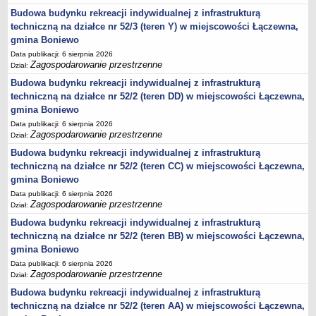
Budowa budynku rekreacji indywidualnej z infrastrukturą
jednostki pomocnicze /sołectwa Gminy Boniewo/
techniczną na działce nr 52/3 (teren Y) w miejscowości Łączewna,
Gminne Instytucje Kultury
gmina Boniewo
Nabór pracowników na stanowiska pracy
Data publikacji: 6 sierpnia 2026
Zagospodarowanie przestrzenne
Dział:
Deklaracja dostępności strony internetowej Urzędu Gminy Boniewo
Budowa budynku rekreacji indywidualnej z infrastrukturą
RODO
techniczną na działce nr 52/2 (teren DD) w miejscowości Łączewna,
REJESTRY
gmina Boniewo
Rejestry i ewidencje
Data publikacji: 6 sierpnia 2026
Zagospodarowanie przestrzenne
Dział:
Rejestr działalności regulowanej
Budowa budynku rekreacji indywidualnej z infrastrukturą
Ewidencja udzielonych i cofniętych zezwoleń na prowadzenie
techniczną na działce nr 52/2 (teren CC) w miejscowości Łączewna,
Zbiorowego Zaopatrzenia w Wodę i Zbiorowego Odprowadzania
gmina Boniewo
Ścieków
Data publikacji: 6 sierpnia 2026
Rejestr Instytucji Kultury
Zagospodarowanie przestrzenne
Dział:
Zestawienie przedsiębiorców w zakresie opróżniania zbiorników
Budowa budynku rekreacji indywidualnej z infrastrukturą
bezodpływowych lub osadników
techniczną na działce nr 52/2 (teren BB) w miejscowości Łączewna,
gmina Boniewo
AKTUALNOŚCI GMINY BONIEWO
Data publikacji: 6 sierpnia 2026
FINANSE GMINY
Zagospodarowanie przestrzenne
Dział:
Majątek gminy
Budowa budynku rekreacji indywidualnej z infrastrukturą
Budżet
techniczną na działce nr 52/2 (teren AA) w miejscowości Łączewna,