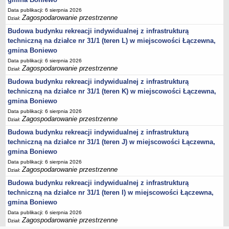
Data publikacji: 6 sierpnia 2026
Lista lokalnych liderów
Zagospodarowanie przestrzenne
Dział:
Podmioty uprawnione do świadczenia usług integracji społecznej
Budowa budynku rekreacji indywidualnej z infrastrukturą
Podmioty realizujące usługi integracji społecznej w 2009
techniczną na działce nr 31/1 (teren L) w miejscowości Łączewna,
gmina Boniewo
Wykaz usług społecznych
Data publikacji: 6 sierpnia 2026
Plan utrwalania rezultatów
Zagospodarowanie przestrzenne
Dział:
FUNDUSZ WSPARCIA
Budowa budynku rekreacji indywidualnej z infrastrukturą
MIENIE KOMUNALNE
techniczną na działce nr 31/1 (teren K) w miejscowości Łączewna,
2006
gmina Boniewo
2007
Data publikacji: 6 sierpnia 2026
Zagospodarowanie przestrzenne
Dział:
2008
Budowa budynku rekreacji indywidualnej z infrastrukturą
2010
techniczną na działce nr 31/1 (teren J) w miejscowości Łączewna,
2009
gmina Boniewo
Data publikacji: 6 sierpnia 2026
POMOC PUBLICZNA
Zagospodarowanie przestrzenne
Dział:
PUBLICZNIE DOSTĘPNY WYKAZ DANYCH ZAWIERAJĄCYCH INFORMACJE O
ŚRODOWISKU I JEGO OCHRONIE
Budowa budynku rekreacji indywidualnej z infrastrukturą
Pliki do pobrania
techniczną na działce nr 31/1 (teren I) w miejscowości Łączewna,
gmina Boniewo
Udostepnianie informacji o środowisku
Data publikacji: 6 sierpnia 2026
Informacja o wykazie
Zagospodarowanie przestrzenne
Dział: