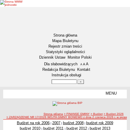
Strona główna
Mapa Biuletynu
Rejestr zmian treści
Statystyki oglądalności
Dziennik Ustaw
Monitor Polski
Menu dodatkowe
Dla słabowidzących
A
powiększ czcionkę
A
standardowy rozmiar czcionki
A
pomniejsz czcionkę
Redakcja Biuletynu
Kontakt
Instrukcja obsługi
Wyszukiwarka artykułów
Szukaj
MENU
Menu
AKTUALNOŚCI
NASZA GMINA
Lokalizacja
ścieżka nawigacji
Strona główna
> FINANSE GMINY
> Budżet
> Budżet 2026
> ZARZĄDZENIE NR 17/2026 WÓJTA GMINY BONIEWO z dnia 2 czerwca 2026 r. w sprawie
Zadania publiczne
Budżet na rok 2006
2007
budżet 2008
budżet rok 2009
|
|
|
Związki i stowarzyszenia
budżet 2010
budżet 2011
budżet 2012
budżet 2013
|
|
|