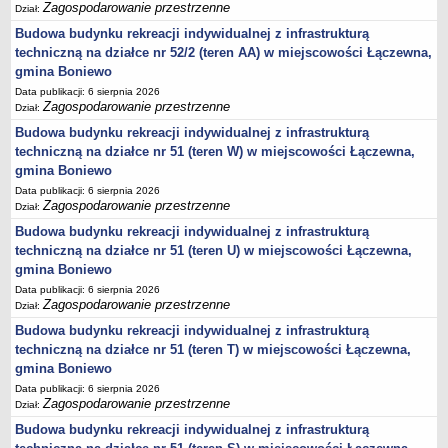
sprawozdania z wykonania budżetu
Zagospodarowanie przestrzenne
Dział:
Plan postępowań na 2026 rok
Budowa budynku rekreacji indywidualnej z infrastrukturą
techniczną na działce nr 52/2 (teren AA) w miejscowości Łączewna,
Plan postępowań o udzielenie zamówień na rok 2025
gmina Boniewo
Plan postępowań na rok 2024
Data publikacji: 6 sierpnia 2026
Zagospodarowanie przestrzenne
Plan postępowań o udzielenie zamówień na rok 2023
Dział:
Budowa budynku rekreacji indywidualnej z infrastrukturą
Plan postępowań o udzielenie zamówień na rok 2022
techniczną na działce nr 51 (teren W) w miejscowości Łączewna,
Plan postępowań w 2021 roku
gmina Boniewo
Plan postępowań o udzielenie zamówień w 2020 roku
Data publikacji: 6 sierpnia 2026
Zagospodarowanie przestrzenne
Dział:
Plan postępowań o udzielenie zamówień na 2019
Budowa budynku rekreacji indywidualnej z infrastrukturą
Plan postępowań o udzielenie zamówień w 2018 roku
techniczną na działce nr 51 (teren U) w miejscowości Łączewna,
Plan postępowań o udzielenie zamówień w 2017 roku
gmina Boniewo
Dług publiczny, Pomoc publiczna
Data publikacji: 6 sierpnia 2026
Zagospodarowanie przestrzenne
Dział:
Realizacja inwestycji
Budowa budynku rekreacji indywidualnej z infrastrukturą
przetargi
techniczną na działce nr 51 (teren T) w miejscowości Łączewna,
Konkursy
gmina Boniewo
Data publikacji: 6 sierpnia 2026
elektronizacja zamówień publicznych
Zagospodarowanie przestrzenne
Dział:
zamówienia do 170 000 PLN
Budowa budynku rekreacji indywidualnej z infrastrukturą
PRAWO LOKALNE