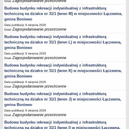
Zagospodarowanie przestrzenne
Dział:
Lista lokalnych liderów
Budowa budynku rekreacji indywidualnej z infrastrukturą
techniczną na działce nr 31/1 (teren M) w miejscowości Łączewna,
Podmioty uprawnione do świadczenia usług integracji społecznej
gmina Boniewo
Podmioty realizujące usługi integracji społecznej w 2009
Data publikacji: 6 sierpnia 2026
Wykaz usług społecznych
Zagospodarowanie przestrzenne
Dział:
Plan utrwalania rezultatów
Budowa budynku rekreacji indywidualnej z infrastrukturą
techniczną na działce nr 31/1 (teren L) w miejscowości Łączewna,
FUNDUSZ WSPARCIA
gmina Boniewo
MIENIE KOMUNALNE
Data publikacji: 6 sierpnia 2026
2006
Zagospodarowanie przestrzenne
Dział:
2007
Budowa budynku rekreacji indywidualnej z infrastrukturą
2008
techniczną na działce nr 31/1 (teren K) w miejscowości Łączewna,
gmina Boniewo
2010
Data publikacji: 6 sierpnia 2026
2009
Zagospodarowanie przestrzenne
Dział:
POMOC PUBLICZNA
Budowa budynku rekreacji indywidualnej z infrastrukturą
PUBLICZNIE DOSTĘPNY WYKAZ DANYCH ZAWIERAJĄCYCH INFORMACJE O
techniczną na działce nr 31/1 (teren J) w miejscowości Łączewna,
ŚRODOWISKU I JEGO OCHRONIE
gmina Boniewo
Pliki do pobrania
Data publikacji: 6 sierpnia 2026
Udostepnianie informacji o środowisku
Zagospodarowanie przestrzenne
Dział:
Informacja o wykazie
Budowa budynku rekreacji indywidualnej z infrastrukturą
techniczną na działce nr 31/1 (teren I) w miejscowości Łączewna,