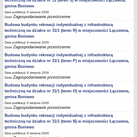
techniczną na działce nr 51 (teren S) w miejscowości Łączewna,
Statut
gmina Boniewo
Uchwały
Data publikacji: 6 sierpnia 2026
Zagospodarowanie przestrzenne
Dział:
Projekty uchwał
Budowa budynku rekreacji indywidualnej z infrastrukturą
Zarządzenia
techniczną na działce nr 31/1 (teren R) w miejscowości Łączewna,
gmina Boniewo
Protokoły
Data publikacji: 6 sierpnia 2026
Opłaty i podatki
Zagospodarowanie przestrzenne
Dział:
Zagospodarowanie przestrzenne
Budowa budynku rekreacji indywidualnej z infrastrukturą
Obwieszczenia,Zawiadomienia, sprawozdania ochrony środowiska
techniczną na działce nr 31/1 (teren P) w miejscowości Łączewna,
gmina Boniewo
Decyzje o środowiskowych uwarunkowaniach
Data publikacji: 6 sierpnia 2026
REWITALIZACJA GMINY BONIEWO
Zagospodarowanie przestrzenne
Dział:
PPWOW
Budowa budynku rekreacji indywidualnej z infrastrukturą
Aktualności
techniczną na działce nr 31/1 (teren O) w miejscowości Łączewna,
konkursy
gmina Boniewo
Data publikacji: 6 sierpnia 2026
Podręcznik PPWOW
Zagospodarowanie przestrzenne
Dział:
Plan działania
Budowa budynku rekreacji indywidualnej z infrastrukturą
Strategia Rozwiązywania Problemów Społecznych
techniczną na działce nr 31/1 (teren N) w miejscowości Łączewna,
gmina Boniewo
Lista osób kluczowych
Data publikacji: 6 sierpnia 2026
Lista aktywności społecznych