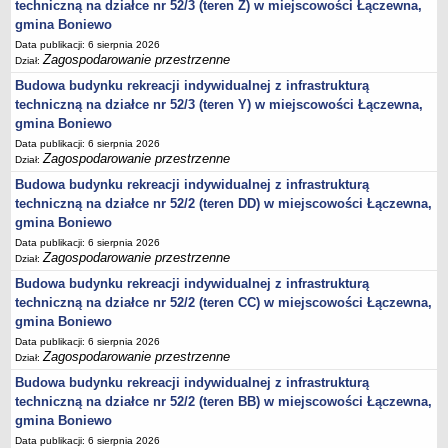
techniczną na działce nr 52/3 (teren Z) w miejscowości Łączewna,
gmina Boniewo
jednostki pomocnicze /sołectwa Gminy Boniewo/
Data publikacji: 6 sierpnia 2026
Gminne Instytucje Kultury
Zagospodarowanie przestrzenne
Dział:
Nabór pracowników na stanowiska pracy
Budowa budynku rekreacji indywidualnej z infrastrukturą
Deklaracja dostępności strony internetowej Urzędu Gminy Boniewo
techniczną na działce nr 52/3 (teren Y) w miejscowości Łączewna,
gmina Boniewo
RODO
Data publikacji: 6 sierpnia 2026
REJESTRY
Zagospodarowanie przestrzenne
Dział:
Rejestry i ewidencje
Budowa budynku rekreacji indywidualnej z infrastrukturą
Rejestr działalności regulowanej
techniczną na działce nr 52/2 (teren DD) w miejscowości Łączewna,
gmina Boniewo
Ewidencja udzielonych i cofniętych zezwoleń na prowadzenie
Zbiorowego Zaopatrzenia w Wodę i Zbiorowego Odprowadzania
Data publikacji: 6 sierpnia 2026
Zagospodarowanie przestrzenne
Dział:
Ścieków
Budowa budynku rekreacji indywidualnej z infrastrukturą
Rejestr Instytucji Kultury
techniczną na działce nr 52/2 (teren CC) w miejscowości Łączewna,
Zestawienie przedsiębiorców w zakresie opróżniania zbiorników
gmina Boniewo
bezodpływowych lub osadników
Data publikacji: 6 sierpnia 2026
Zagospodarowanie przestrzenne
AKTUALNOŚCI GMINY BONIEWO
Dział:
FINANSE GMINY
Budowa budynku rekreacji indywidualnej z infrastrukturą
Majątek gminy
techniczną na działce nr 52/2 (teren BB) w miejscowości Łączewna,
gmina Boniewo
Budżet
Data publikacji: 6 sierpnia 2026