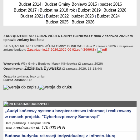
Budżet 2014
Budżet Gminy Boniewo 2015
budżet 2016
|
|
Zabytki Gminy
Budżet 2017
Budżet na 2018 rok
Budżet 2019
Budżet 2020
|
|
|
Plan Zagospodarowania Przestrzennego
Budżet 2021
Budżet 2022
budżet 2023
Budżet 2024
|
|
|
Budżet 2025
Budżet 2026
Plan ogólny Gminy Boniewo
|
Miejscowy Plan Zagospodarowania Przestrzennego wybranych
ZARZĄDZENIE NR 17/2026 WÓJTA GMINY BONIEWO z dnia 2 czerwca 2026 r. w
terenów Gminy Boniewo
sprawie zmiany budżetu
System Informacji Przestrzennej e-mapa
ZARZĄDZENIE NR 17/2026 WÓJTA GMINY BONIEWO z dnia 2 czerwca 2026 r. w sprawie
zmiany budżetu
Zarządzenie.17.2026.2026-06-02.pdf (2666kB)
petycje
ponowne wykorzystywanie
metryczka
Wytworzył:
Wójt Gminy Boniewo Marek Klimkiewicz (2 czerwca 2026)
Zdzisława Bywalska
pomoc prawna
Opublikował:
(2 czerwca 2026, 13:13:44)
Ostatnia zmiana:
brak zmian
Punkt potwierdzania profilu zaufanego
Liczba odsłon:
312
Porozumienia
Infromacje w zakresie preferencyjnego paliwa stałego
ocena jakości wody
20 OSTATNIO DODANYCH
WŁADZE I STRUKTURA
„Audyt końcowy systemu bezpieczeństwa informacji realizowany
Rada gminy
w ramach projektu "Cyberbezpieczny Samorząd"
Urząd gminy
Data publikacji: 7 sierpnia 2026
zamówienia do 170 000 PLN
Dział:
Wójt
Budowa budynku rekreacji indywidualnej z infrastrukturą
Jednostki organizacyjne