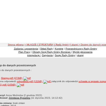
ścieżka nawigacji
Strona główna
> WŁADZE I STRUKTURA
> Rada gminy
> skargi
> Dostęp do danych prz
Zadania i uprawnienia
|
Skład Rady
|
Komisje
|
Przewodniczący Rady Gminy
Plan Pracy
|
Obrady Sesji Rady Gminy Boniewo
|
Wyniki głosowania
interpelacje
|
Zapytania
|
Sesje Rady Gminy
|
skargi
p do danych przestrzennych
 do danych przestrzennych :
a
Skarga.pdf (473kB)
lona odpowiedź
odpowiedź.pdf (132kB)
załącznik do odpowiedzi
uchwała w sprawie rozpa
(1).pdf (145kB)
czka
rzył:
Anna Woźnicka (2 grudnia 2022)
ikował:
Zdzisława Bywalska
(11 stycznia 2023, 14:12:42)
nia zmiana:
brak zmian
a odsłon:
3616