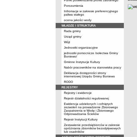
Punkt potwierdzania profilu zaufanego
Porozumienia
Infromacje w zakresie preferencyjnego
paliwa stałego
ocena jakości wody
WŁADZE I STRUKTURA
Rada gminy
Urząd gminy
Wójt
Jednostki organizacyjne
jednostki pomocnicze /sołectwa Gminy
Boniewo/
Gminne Instytucje Kultury
Nabór pracowników na stanowiska pracy
Deklaracja dostępności strony
internetowej Urzędu Gminy Boniewo
RODO
REJESTRY
Rejestry i ewidencje
Rejestr działalności regulowanej
Ewidencja udzielonych i cofniętych
zezwoleń na prowadzenie Zbiorowego
Zaopatrzenia w Wodę i Zbiorowego
Odprowadzania Ścieków
Rejestr Instytucji Kultury
Zestawienie przedsiębiorców w zakresie
opróżniania zbiorników bezodpływowych
lub osadników