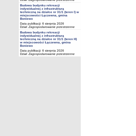
Budowa budynku rekreacji
indywidualnej z infrastrukturą
techniczną na działce nr 31/1 (teren I) w
miejscowości Łączewna, gmina
Boniewo
Data publikacji: 6 sierpnia 2026
Dział:
Zagospodarowanie przestrzenne
Budowa budynku rekreacji
indywidualnej z infrastrukturą
techniczną na działce nr 31/1 (teren H)
w miejscowości Łączewna, gmina
Boniewo
Data publikacji: 6 sierpnia 2026
Dział:
Zagospodarowanie przestrzenne