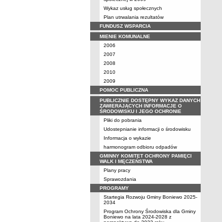
Wykaz usług społecznych
Plan utrwalania rezultatów
FUNDUSZ WSPARCIA
MIENIE KOMUNALNE
2006
2007
2008
2010
2009
POMOC PUBLICZNA
PUBLICZNIE DOSTĘPNY WYKAZ DANYCH
ZAWIERAJĄCYCH INFORMACJE O
ŚRODOWISKU I JEGO OCHRONIE
Pliki do pobrania
Udostepnianie informacji o środowisku
Informacja o wykazie
harmonogram odbioru odpadów
GMINNY KOMITET OCHRONY PAMIĘCI
WALK I MĘCZEŃSTWA
Plany pracy
Sprawozdania
PROGRAMY
Startegia Rozwoju Gminy Boniewo 2025-
2034
Program Ochrony Środowiska dla Gminy
Boniewo na lata 2024-2028 z