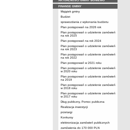
AKTUALNOŚCI GMINY BONIEWO
FINANSE GMINY
Majątek gminy
Budżet
sprawozdania z wykonania budżetu
Plan postępowań na 2026 rok
Plan postępowań o udzielenie zamówień
na rok 2025
Plan postępowań na rok 2024
Plan postępowań o udzielenie zamówień
na rok 2023
Plan postępowań o udzielenie zamówień
na rok 2022
Plan postępowań w 2021 roku
Plan postępowań o udzielenie zamówień
w 2020 roku
Plan postępowań o udzielenie zamówień
na 2019
Plan postępowań o udzielenie zamówień
w 2018 roku
Plan postępowań o udzielenie zamówień
w 2017 roku
Dług publiczny, Pomoc publiczna
Realizacja inwestycji
przetargi
Konkursy
elektronizacja zamówień publicznych
zamówienia do 170 000 PLN