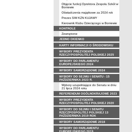
Objęcie funkcji Dyrektora Zespołu Szkół w
Boniewie
Oświadczenia majątkowe za 2024 rok
Prezes SIM KZN KUJAWY
Kierownik Klubu Dziecięcego w Boniewie
KONTROLE
Zewnętrzne
JEDNO OKIENKO
KARTY INFORMACJI O ŚRODOWISKU
WYBORY PREZYDENTA
RZECZYPOSPOLITEJ POLSKIEJ 2025
WYBORY DO PARLAMENTU
EUROPEJSKIEGO 2024
WYBORY SAMORZĄDOWE 2024
WYBORY DO SEJMU I SENATU - 15
PAŹDZIERNIKA 2023 R.
Wybory uzupełniające do Senatu w dniu
21 lipca 2024 roku
REFERENDUM OGÓLNOKRAJOWE 2023
WYBORY PREZYDENTA
RZECZYPOSPOLITEJ POLSKIEJ 2020
WYBORY DO SEJMU I SENATU
RZECZPOSPOLITEJ POLSKIEJ 13
PAŹDZIERNIKA 2019 ROK
WYBORY SAMORZĄDOWE 2018
WYBORY DO PARLAMENTU
EUROPEJSKIEGO 2019