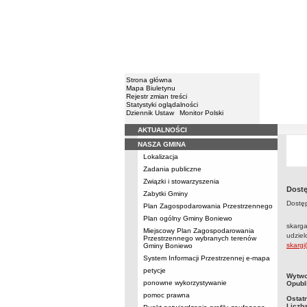
Strona główna
Mapa Biuletynu
Rejestr zmian treści
Statystyki oglądalności
Dziennik Ustaw
Monitor Polski
AKTUALNOŚCI
Menu
NASZA GMINA
Lokalizacja
Zadania publiczne
Związki i stowarzyszenia
Dostę
Zabytki Gminy
Dostęp
Plan Zagospodarowania Przestrzennego
Plan ogólny Gminy Boniewo
skarg
Miejscowy Plan Zagospodarowania
udzie
Przestrzennego wybranych terenów
skargi
Gminy Boniewo
System Informacji Przestrzennej e-mapa
petycje
metry
Wytwo
ponowne wykorzystywanie
Opubl
pomoc prawna
Ostat
Liczb