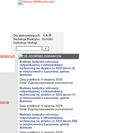
Urząd Gminy w Boniewie
Menu dodatkowe
A
powiększ czcionkę
A
standardowy rozmiar czcionki
Dla słabowidzących
A
pomniejsz czcionkę
Redakcja Biuletynu
Kontakt
Instrukcja obsługi
Wyszukiwarka artykułów
Szukaj
estrzennych
20 OSTATNIO DODANYCH
Budowa budynku rekreacji
indywidualnej z infrastrukturą
techniczną na działce nr 52/3 (teren Z)
w miejscowości Łączewna, gmina
Boniewo
Data publikacji: 6 sierpnia 2026
Dział:
Zagospodarowanie przestrzenne
Budowa budynku rekreacji
indywidualnej z infrastrukturą
techniczną na działce nr 52/3 (teren Y)
w miejscowości Łączewna, gmina
Boniewo
trzenia
Data publikacji: 6 sierpnia 2026
Dział:
Zagospodarowanie przestrzenne
Budowa budynku rekreacji
indywidualnej z infrastrukturą
techniczną na działce nr 52/2 (teren DD)
w miejscowości Łączewna, gmina
Boniewo
Data publikacji: 6 sierpnia 2026