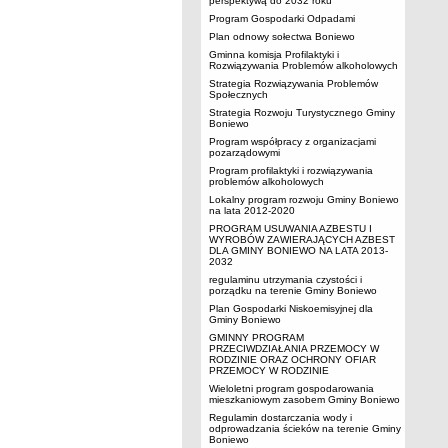
perspektywą do 2032 roku
Program Gospodarki Odpadami
Plan odnowy sołectwa Boniewo
Gminna komisja Profilaktyki i
Rozwiązywania Problemów alkoholowych
Strategia Rozwiązywania Problemów
Społecznych
Strategia Rozwoju Turystycznego Gminy
Boniewo
Program współpracy z organizacjami
pozarządowymi
Program profilaktyki i rozwiązywania
problemów alkoholowych
Lokalny program rozwoju Gminy Boniewo
na lata 2012-2020
PROGRAM USUWANIA AZBESTU I
WYROBÓW ZAWIERAJĄCYCH AZBEST
DLA GMINY BONIEWO NA LATA 2013-
2032
regulaminu utrzymania czystości i
porządku na terenie Gminy Boniewo
Plan Gospodarki Niskoemisyjnej dla
Gminy Boniewo
GMINNY PROGRAM
PRZECIWDZIAŁANIA PRZEMOCY W
RODZINIE ORAZ OCHRONY OFIAR
PRZEMOCY W RODZINIE
Wieloletni program gospodarowania
mieszkaniowym zasobem Gminy Boniewo
Regulamin dostarczania wody i
odprowadzania ścieków na terenie Gminy
Boniewo