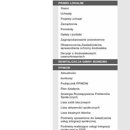
PRAWO LOKALNE
Statut
Uchwały
Projekty uchwał
Zarządzenia
Protokoły
Opłaty i podatki
Zagospodarowanie przestrzenne
Obwieszczenia,Zawiadomienia,
sprawozdania ochrony środowiska
Decyzje o środowiskowych
uwarunkowaniach
REWITALIZACJA GMINY BONIEWO
PPWOW
Aktualności
konkursy
Podręcznik PPWOW
Plan działania
Strategia Rozwiązywania Problemów
Społecznych
Lista osób kluczowych
Lista aktywności społecznych
Lista lokalnych liderów
Podmioty uprawnione do świadczenia
usług integracji społecznej
Podmioty realizujące usługi integracji
społecznej w 2009