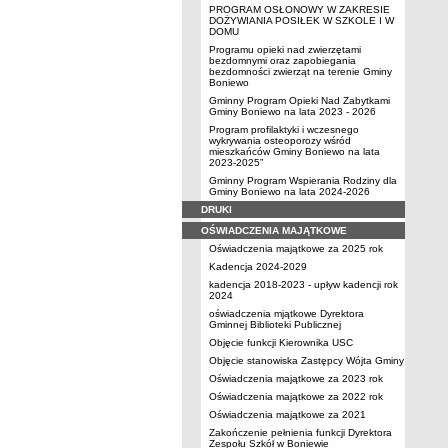
PROGRAM OSŁONOWY W ZAKRESIE
DOŻYWIANIA POSIŁEK W SZKOLE I W
DOMU
Programu opieki nad zwierzętami
bezdomnymi oraz zapobiegania
bezdomności zwierząt na terenie Gminy
Boniewo
Gminny Program Opieki Nad Zabytkami
Gminy Boniewo na lata 2023 - 2026
Program profilaktyki i wczesnego
wykrywania osteoporozy wśród
mieszkańców Gminy Boniewo na lata
2023-2025”
Gminny Program Wspierania Rodziny dla
Gminy Boniewo na lata 2024-2026
DRUKI
OŚWIADCZENIA MAJĄTKOWE
Oświadczenia majątkowe za 2025 rok
Kadencja 2024-2029
kadencja 2018-2023 - upływ kadencji rok
2024
oświadczenia mjątkowe Dyrektora
Gminnej Biblioteki Publicznej
Objęcie funkcji Kierownika USC
Objęcie stanowiska Zastępcy Wójta Gminy
Oświadczenia majątkowe za 2023 rok
Oświadczenia majątkowe za 2022 rok
Oświadczenia majątkowe za 2021
Zakończenie pełnienia funkcji Dyrektora
Zespołu Szkół w Boniewie