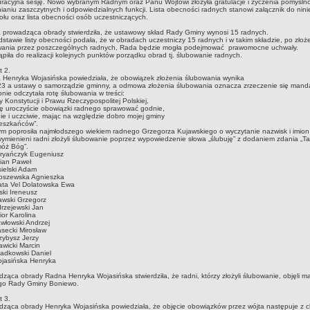
racyjna sesję. Nowo wybranym Radnym oraz Panu Wójtowi złożyła gratulacje i życzenia pomyślno
ianiu zaszczytnych i odpowiedzialnych funkcji. Lista obecności radnych stanowi załącznik do nin
ołu oraz lista obecności osób uczestniczących.
prowadząca obrady stwierdziła, że ustawowy skład Rady Gminy wynosi 15 radnych.
stawie listy obecności podała, że w obradach uczestniczy 15 radnych i w takim składzie, po złoż
wania przez poszczególnych radnych, Rada będzie mogła podejmować prawomocne uchwały.
ąpiła do realizacji kolejnych punktów porządku obrad tj. ślubowanie radnych.
t 2.
Henryka Wojasińska powiedziała, że obowiązek złożenia ślubowania wynika
 23 a ustawy o samorządzie gminny, a odmowa złożenia ślubowania oznacza zrzeczenie się mand
nie odczytała rotę ślubowania w treści:
y Konstytucji i Prawu Rzeczypospolitej Polskiej,
ę uroczyście obowiązki radnego sprawować godnie,
nie i uczciwie, mając na względzie dobro mojej gminy
mieszkańców”.
m poprosiła najmłodszego wiekiem radnego Grzegorza Kujawskiego o wyczytanie nazwisk i imion
wymienieni radni złożyli ślubowanie poprzez wypowiedzenie słowa „ślubuję” z dodaniem zdania „Ta
óż Bóg”.
dryańczyk Eugeniusz
ian Paweł
sielski Adam
roszewska Agnieszka
ata Vel Dolatowska Ewa
ski Ireneusz
awski Grzegorz
rzejewski Jan
ior Karolina
włowski Andrzej
asecki Mirosław
zybysz Jerzy
awicki Marcin
adkowski Daniel
ojasińska Henryka
ząca obrady Radna Henryka Wojasińska stwierdziła, że radni, którzy złożyli ślubowanie, objęli m
go Rady Gminy Boniewo.
t 3.
ząca obrady Henryka Wojasińska powiedziała, że objęcie obowiązków przez wójta następuje z c