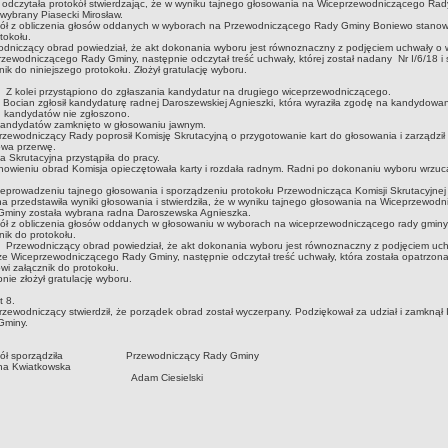
 odczytała protokół stwierdzając, że w wyniku tajnego głosowania na Wiceprzewodniczącego Ra
 wybrany Piasecki Mirosław.
kół z obliczenia głosów oddanych w wyborach na Przewodniczącego Rady Gminy Boniewo stanowi
tokołu.
dniczący obrad powiedział, że akt dokonania wyboru jest równoznaczny z podjęciem uchwały o
zewodniczącego Rady Gminy, następnie odczytał treść uchwały, której został nadany Nr I/6/18 i 
nik do niniejszego protokołu. Złożył gratulację wyboru.
ei przystąpiono do zgłaszania kandydatur na drugiego wiceprzewodniczącego.
Bocian zgłosił kandydaturę radnej Daroszewskiej Agnieszki, która wyraziła zgodę na kandydowan
 kandydatów nie zgłoszono.
 kandydatów zamknięto w głosowaniu jawnym.
zewodniczący Rady poprosił Komisję Skrutacyjną o przygotowanie kart do głosowania i zarządził
owa przerwę.
a Skrutacyjna przystąpiła do pracy.
owieniu obrad Komisja opieczętowała karty i rozdała radnym. Radni po dokonaniu wyboru wrzucal
eprowadzeniu tajnego głosowania i sporządzeniu protokołu Przewodnicząca Komisji Skrutacyjnej
na przedstawiła wyniki głosowania i stwierdziła, że w wyniku tajnego głosowania na Wiceprzewod
Gminy została wybrana radna Daroszewska Agnieszka.
ół z obliczenia głosów oddanych w głosowaniu w wyborach na wiceprzewodniczącego rady gminy
nik do protokołu.
odniczący obrad powiedział, że akt dokonania wyboru jest równoznaczny z podjęciem uch
e Wiceprzewodniczącego Rady Gminy, następnie odczytał treść uchwały, która została opatrzona
owi załącznik do protokołu.
nie złożył gratulację wyboru.
t 8.
zewodniczący stwierdził, że porządek obrad został wyczerpany. Podziękował za udział i zamknął I
Gminy.
okół sporządziła Przewodniczący Rady Gminy
rażyna Kwiatkowska
dam Ciesielski