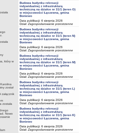
Budowa budynku rekreacji
indywidualnej z infrastrukturą
techniczną na działce nr 31/1 (teren O)
ostała
w miejscowości Łączewna, gmina
Boniewo
Data publikacji: 6 sierpnia 2026
Dział:
Zagospodarowanie przestrzenne
Budowa budynku rekreacji
nego
indywidualnej z infrastrukturą
u.
techniczną na działce nr 31/1 (teren N)
w miejscowości Łączewna, gmina
ostała
Boniewo
Data publikacji: 6 sierpnia 2026
Dział:
Zagospodarowanie przestrzenne
ny
Budowa budynku rekreacji
indywidualnej z infrastrukturą
a, który w
techniczną na działce nr 31/1 (teren M)
w miejscowości Łączewna, gmina
Boniewo
Data publikacji: 6 sierpnia 2026
Dział:
Zagospodarowanie przestrzenne
Budowa budynku rekreacji
 Karolina
indywidualnej z infrastrukturą
iny został
techniczną na działce nr 31/1 (teren L)
w miejscowości Łączewna, gmina
 załącznik
Boniewo
Data publikacji: 6 sierpnia 2026
em
Dział:
Zagospodarowanie przestrzenne
a została
Budowa budynku rekreacji
adnego
indywidualnej z infrastrukturą
rad. Nowo
techniczną na działce nr 31/1 (teren K)
prawnie
w miejscowości Łączewna, gmina
Boniewo
Data publikacji: 6 sierpnia 2026
Dział:
Zagospodarowanie przestrzenne
Adam