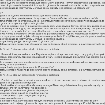
lski i zaproponował poszerzenie porządku obrad
onanie wyboru Wiceprzewodniczących Rady Gminy Boniewo. Innych propozycji nie zgłoszono. W
owadził głosowanie i stwierdził, iż w wyniku głosowania wniosek o dodanie punktu w sprawie wy
zewodniczącego Rady Gminy Boniewo został przyjęty jednogłośnie 15 głosami „za”
pkt 7.
tąpiono do wyboru Wiceprzewodniczących Rady Gminy Boniewo.
odniczący obrad poinformował, że zgodnie ze Statutem Gminy dokonuje się wyboru dwóch
zewodniczących i przypomniał, że tak jak przewodniczącego również wiceprzewodniczących rada
 grona bezwzględną większością głosów
ności co najmniej połowy ustawowego składu rady, w głosowaniu tajnym. W tym celu zapropono
anie Komisji Skrutacyjnej dla przeprowadzenia wyboru Wiceprzewodniczącego Rady Gminy Bonie
ł radnych, czy może być ten sam skład komisji, co do wyboru przewodniczącego rady?
owie Komisji Skrutacyjnej wyrazili zgodę na przeprowadzenie wyboru wiceprzewodniczących rady
u z czym przedstawił projekt uchwały w sprawie powołania Komisji Skrutacyjnej dla przeprowadze
rzewodniczącego Rady Gminy Boniewo i poddał głosowaniu.
zą uchwałę podjęto jednogłośnie 15 głosami „za”.
stawie przeprowadzonego głosowania przewodniczący obrad stwierdził, iż powyższa uchwała zo
a.
a Nr I/4/18 stanowi załącznik do niniejszego protokołu.
odniczący obrad odczytał Regulamin wyboru wiceprzewodniczących rady gminy i zapytał, 
zasady głosowania. Jeżeli nie ma żadnych pytań, to zaproponował głosowanie nad projektem uc
przedstawił.
ę w sprawie przyjęcia regulamin tajnego głosowania dla przeprowadzenia wyboru Wiceprzewodn
Gminy poddał głosowaniu.
zą uchwałę przyjęto jednogłośnie 15 glosami ”za”
stawie przeprowadzonego głosowania przewodniczący obrad stwierdził, iż powyższa uchwała zo
a.
a Nr I/5/18 stanowi załącznik do niniejszego protokołu.
ie z przyjętym regulaminem na każdego z wiceprzewodniczących odbywa się odrębne gło
ąpiono do zgłaszania kandydatur.
Pawłowski Andrzej zgłosił kandydaturę radnego Piaseckiego Mirosława, który wyraziła zgodę na
owanie. Innych kandydatur nie zgłoszono.
 kandydatów zamknięto w głosowaniu jawnym.
dniczący obrad ogłosił 10 minutową przerwę.
ja Skrutacyjna przystąpiła do pracy.
erwie wznowił obrady.
a opieczętowała karty i rozdała radnym. Radni po dokonaniu wyboru wrzucali karty do urny.
eprowadzeniu tajnego głosowania i sporządzeniu protokołu Przewodnicząca Komisji Skrutacyjnej