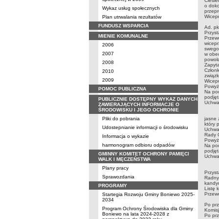
Ciesie
o dok
Wykaz usług społecznych
przepr
Wicepr
Plan utrwalania rezultatów
FUNDUSZ WSPARCIA
Ad. 
Przys
MIENIE KOMUNALNE
Przew
wicepr
2006
swego
2007
w obec
powoł
2008
Zapyta
Członk
2010
związk
2009
Wicep
Powyżs
POMOC PUBLICZNA
Na pod
podjęt
PUBLICZNIE DOSTĘPNY WYKAZ DANYCH
Uchwał
ZAWIERAJĄCYCH INFORMACJE O
ŚRODOWISKU I JEGO OCHRONIE
Przew
Pliki do pobrania
jasne 
który 
Udostepnianie informacji o środowisku
Uchwał
Rady 
Informacja o wykazie
Powyżs
harmonogram odbioru odpadów
Na pod
podjęt
GMINNY KOMITET OCHRONY PAMIĘCI
Uchwał
WALK I MĘCZEŃSTWA
Zgodn
Plany pracy
Przyst
Sprawozdania
Radny 
kandyd
PROGRAMY
Listę
Przewo
Startegia Rozwoju Gminy Boniewo 2025-
Komis
2034
Po prz
Program Ochrony Środowiska dla Gminy
Komisj
Boniewo na lata 2024-2028 z
Po prz