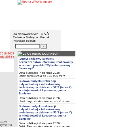
Urząd Gminy w Boniewie
Menu dodatkowe
A
powiększ czcionkę
A
standardowy rozmiar czcionki
Dla słabowidzących
A
pomniejsz czcionkę
Redakcja Biuletynu
Kontakt
Instrukcja obsługi
Wyszukiwarka artykułów
Szukaj
 2018-2023
20 OSTATNIO DODANYCH
ada 2018 r.
„Audyt końcowy systemu
bezpieczeństwa informacji realizowany
w ramach projektu "Cyberbezpieczny
Samorząd"
Data publikacji: 7 sierpnia 2026
Dział:
zamówienia do 170 000 PLN
Budowa budynku rekreacji
indywidualnej z infrastrukturą
techniczną na działce nr 52/3 (teren Z)
w miejscowości Łączewna, gmina
Boniewo
Data publikacji: 6 sierpnia 2026
Dział:
Zagospodarowanie przestrzenne
Budowa budynku rekreacji
indywidualnej z infrastrukturą
techniczną na działce nr 52/3 (teren Y)
w miejscowości Łączewna, gmina
Boniewo
ządzie
Data publikacji: 6 sierpnia 2026
byłych na
Dział:
Zagospodarowanie przestrzenne