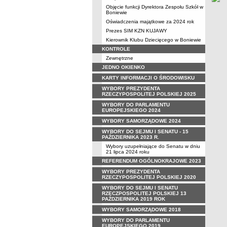
Objęcie funkcji Dyrektora Zespołu Szkół w
Boniewie
Oświadczenia majątkowe za 2024 rok
Prezes SIM KZN KUJAWY
Kierownik Klubu Dziecięcego w Boniewie
KONTROLE
Zewnętrzne
JEDNO OKIENKO
KARTY INFORMACJI O ŚRODOWISKU
WYBORY PREZYDENTA
RZECZYPOSPOLITEJ POLSKIEJ 2025
WYBORY DO PARLAMENTU
EUROPEJSKIEGO 2024
WYBORY SAMORZĄDOWE 2024
WYBORY DO SEJMU I SENATU - 15
PAŹDZIERNIKA 2023 R.
Wybory uzupełniające do Senatu w dniu
21 lipca 2024 roku
REFERENDUM OGÓLNOKRAJOWE 2023
WYBORY PREZYDENTA
RZECZYPOSPOLITEJ POLSKIEJ 2020
WYBORY DO SEJMU I SENATU
RZECZPOSPOLITEJ POLSKIEJ 13
PAŹDZIERNIKA 2019 ROK
WYBORY SAMORZĄDOWE 2018
WYBORY DO PARLAMENTU
EUROPEJSKIEGO 2019