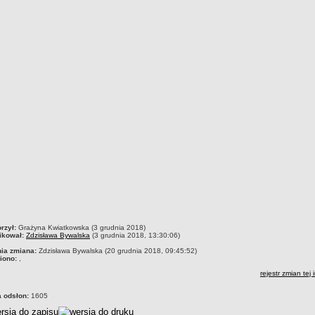
czka
rzył:
Grażyna Kwiatkowska (3 grudnia 2018)
ikował:
Zdzisława Bywalska
(3 grudnia 2018, 13:30:06)
nia zmiana:
Zdzisława Bywalska (20 grudnia 2018, 09:45:52)
iono:
,
rejestr zmian tej 
a odsłon:
1605