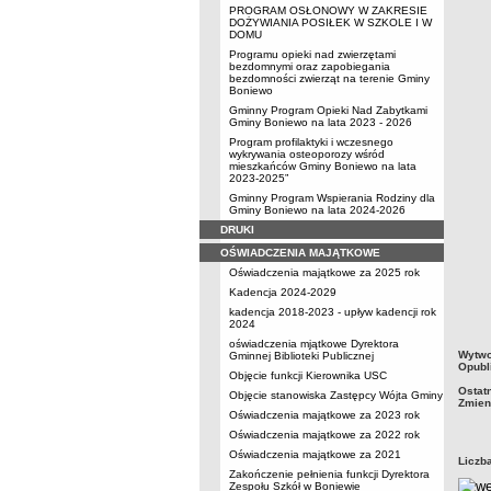
PROGRAM OSŁONOWY W ZAKRESIE
DOŻYWIANIA POSIŁEK W SZKOLE I W
DOMU
Programu opieki nad zwierzętami
bezdomnymi oraz zapobiegania
bezdomności zwierząt na terenie Gminy
Boniewo
Gminny Program Opieki Nad Zabytkami
Gminy Boniewo na lata 2023 - 2026
Program profilaktyki i wczesnego
wykrywania osteoporozy wśród
mieszkańców Gminy Boniewo na lata
2023-2025”
Gminny Program Wspierania Rodziny dla
Gminy Boniewo na lata 2024-2026
DRUKI
OŚWIADCZENIA MAJĄTKOWE
Oświadczenia majątkowe za 2025 rok
Kadencja 2024-2029
kadencja 2018-2023 - upływ kadencji rok
2024
oświadczenia mjątkowe Dyrektora
metry
Wytwo
Gminnej Biblioteki Publicznej
Opubl
Objęcie funkcji Kierownika USC
Ostat
Objęcie stanowiska Zastępcy Wójta Gminy
Zmien
Oświadczenia majątkowe za 2023 rok
Oświadczenia majątkowe za 2022 rok
Oświadczenia majątkowe za 2021
Liczb
Zakończenie pełnienia funkcji Dyrektora
Zespołu Szkół w Boniewie