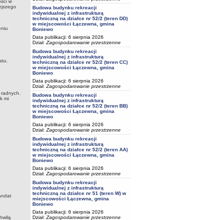
ści w
iejszego
Budowa budynku rekreacji
indywidualnej z infrastrukturą
techniczną na działce nr 52/2 (teren DD)
w miejscowości Łączewna, gmina
eniu
Boniewo
Data publikacji: 6 sierpnia 2026
Dział:
Zagospodarowanie przestrzenne
Budowa budynku rekreacji
indywidualnej z infrastrukturą
atu.
techniczną na działce nr 52/2 (teren CC)
w miejscowości Łączewna, gmina
Boniewo
Data publikacji: 6 sierpnia 2026
Dział:
Zagospodarowanie przestrzenne
 radnych.
Budowa budynku rekreacji
k mi
indywidualnej z infrastrukturą
techniczną na działce nr 52/2 (teren BB)
w miejscowości Łączewna, gmina
Boniewo
Data publikacji: 6 sierpnia 2026
Dział:
Zagospodarowanie przestrzenne
Budowa budynku rekreacji
indywidualnej z infrastrukturą
techniczną na działce nr 52/2 (teren AA)
w miejscowości Łączewna, gmina
Boniewo
Data publikacji: 6 sierpnia 2026
Dział:
Zagospodarowanie przestrzenne
Budowa budynku rekreacji
indywidualnej z infrastrukturą
techniczną na działce nr 51 (teren W) w
andat
miejscowości Łączewna, gmina
Boniewo
Data publikacji: 6 sierpnia 2026
Dział:
Zagospodarowanie przestrzenne
hwilą