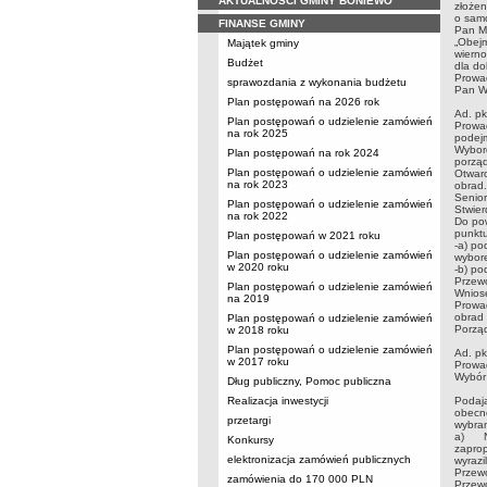
AKTUALNOŚCI GMINY BONIEWO
złożen
o samo
FINANSE GMINY
Pan Ma
„Obejm
Majątek gminy
wierno
Budżet
dla do
Prowad
sprawozdania z wykonania budżetu
Pan Wó
Plan postępowań na 2026 rok
Ad. pk
Plan postępowań o udzielenie zamówień
Prowa
na rok 2025
podejm
Wyborc
Plan postępowań na rok 2024
porząd
Plan postępowań o udzielenie zamówień
Otwarc
na rok 2023
obrad
Senior
Plan postępowań o udzielenie zamówień
Stwier
na rok 2022
Do pow
punktu
Plan postępowań w 2021 roku
-a) po
Plan postępowań o udzielenie zamówień
wybor
w 2020 roku
-b) po
Przew
Plan postępowań o udzielenie zamówień
Wniose
na 2019
Prowa
obrad 
Plan postępowań o udzielenie zamówień
Porząd
w 2018 roku
Plan postępowań o udzielenie zamówień
Ad. pk
w 2017 roku
Prowad
Wybór
Dług publiczny, Pomoc publiczna
Realizacja inwestycji
Podają
obecno
przetargi
wybran
a) Nas
Konkursy
zaprop
elektronizacja zamówień publicznych
wyrazi
Przewo
zamówienia do 170 000 PLN
Przewo