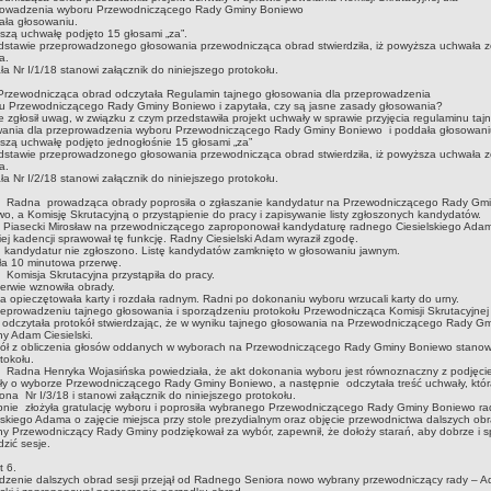
rowadzenia wyboru Przewodniczącego Rady Gminy Boniewo
ała głosowaniu.
zą uchwałę podjęto 15 głosami „za”.
stawie przeprowadzonego głosowania przewodnicząca obrad stwierdziła, iż powyższa uchwała z
a.
a Nr I/1/18 stanowi załącznik do niniejszego protokołu.
zewodnicząca obrad odczytała Regulamin tajnego głosowania dla przeprowadzenia
u Przewodniczącego Rady Gminy Boniewo i zapytała, czy są jasne zasady głosowania?
ie zgłosił uwag, w związku z czym przedstawiła projekt uchwały w sprawie przyjęcia regulaminu taj
wania dla przeprowadzenia wyboru Przewodniczącego Rady Gminy Boniewo i poddała głosowani
zą uchwałę podjęto jednogłośnie 15 głosami „za”
stawie przeprowadzonego głosowania przewodnicząca obrad stwierdziła, iż powyższa uchwała z
a.
a Nr I/2/18 stanowi załącznik do niniejszego protokołu.
 prowadząca obrady poprosiła o zgłaszanie kandydatur na Przewodniczącego Rady Gmi
o, a Komisję Skrutacyjną o przystąpienie do pracy i zapisywanie listy zgłoszonych kandydatów.
Piasecki Mirosław na przewodniczącego zaproponował kandydaturę radnego Ciesielskiego Adam
iej kadencji sprawował tę funkcję. Radny Ciesielski Adam wyraził zgodę.
 kandydatur nie zgłoszono. Listę kandydatów zamknięto w głosowaniu jawnym.
ła 10 minutowa przerwę.
ja Skrutacyjna przystąpiła do pracy.
erwie wznowiła obrady.
a opieczętowała karty i rozdała radnym. Radni po dokonaniu wyboru wrzucali karty do urny.
eprowadzeniu tajnego głosowania i sporządzeniu protokołu Przewodnicząca Komisji Skrutacyjnej
 odczytała protokół stwierdzając, że w wyniku tajnego głosowania na Przewodniczącego Rady Gm
y Adam Ciesielski.
kół z obliczenia głosów oddanych w wyborach na Przewodniczącego Rady Gminy Boniewo stanowi
tokołu.
 Henryka Wojasińska powiedziała, że akt dokonania wyboru jest równoznaczny z podjęci
y o wyborze Przewodniczącego Rady Gminy Boniewo, a następnie odczytała treść uchwały, któr
zona Nr I/3/18 i stanowi załącznik do niniejszego protokołu.
pnie złożyła gratulację wyboru i poprosiła wybranego Przewodniczącego Rady Gminy Boniewo r
lskiego Adama o zajęcie miejsca przy stole prezydialnym oraz objęcie przewodnictwa dalszych ob
y Przewodniczący Rady Gminy podziękował za wybór, zapewnił, że dołoży starań, aby dobrze i s
zić sesje.
pkt 6.
zenie dalszych obrad sesji przejął od Radnego Seniora nowo wybrany przewodniczący rady – 