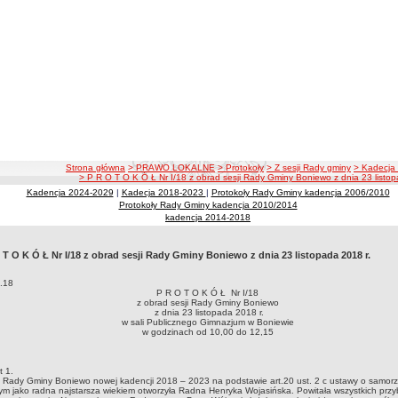
ścieżka nawigacji
Strona główna
> PRAWO LOKALNE
> Protokoły
> Z sesji Rady gminy
> Kadecja
> P R O T O K Ó Ł Nr I/18 z obrad sesji Rady Gminy Boniewo z dnia 23 listop
Kadencja 2024-2029
|
Kadecja 2018-2023
|
Protokoły Rady Gminy kadencja 2006/2010
Protokoły Rady Gminy kadencja 2010/2014
kadencja 2014-2018
 T O K Ó Ł Nr I/18 z obrad sesji Rady Gminy Boniewo z dnia 23 listopada 2018 r.
.18
P R O T O K Ó Ł Nr I/18
z obrad sesji Rady Gminy Boniewo
z dnia 23 listopada 2018 r.
w sali Publicznego Gimnazjum w Boniewie
w godzinach od 10,00 do 12,15
t 1.
ę Rady Gminy Boniewo nowej kadencji 2018 – 2023 na podstawie art.20 ust. 2 c ustawy o samor
m jako radna najstarsza wiekiem otworzyła Radna Henryka Wojasińska. Powitała wszystkich przy