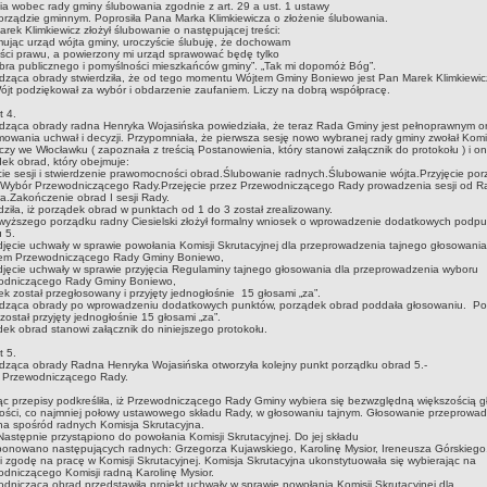
ia wobec rady gminy ślubowania zgodnie z art. 29 a ust. 1 ustawy
rządzie gminnym. Poprosiła Pana Marka Klimkiewicza o złożenie ślubowania.
rek Klimkiewicz złożył ślubowanie o następującej treści:
ując urząd wójta gminy, uroczyście ślubuję, że dochowam
ści prawu, a powierzony mi urząd sprawować będę tylko
bra publicznego i pomyślności mieszkańców gminy”. „Tak mi dopomóż Bóg”.
ząca obrady stwierdziła, że od tego momentu Wójtem Gminy Boniewo jest Pan Marek Klimkiewic
jt podziękował za wybór i obdarzenie zaufaniem. Liczy na dobrą współpracę.
t 4.
dząca obrady radna Henryka Wojasińska powiedziała, że teraz Rada Gminy jest pełnoprawnym 
owania uchwał i decyzji. Przypomniała, że pierwsza sesję nowo wybranej rady gminy zwołał Komi
zy we Włocławku ( zapoznała z treścią Postanowienia, który stanowi załącznik do protokołu ) i on 
ek obrad, który obejmuje:
ie sesji i stwierdzenie prawomocności obrad.Ślubowanie radnych.Ślubowanie wójta.Przyjęcie po
.Wybór Przewodniczącego Rady.Przejęcie przez Przewodniczącego Rady prowadzenia sesji od 
a.Zakończenie obrad I sesji Rady.
dziła, iż porządek obrad w punktach od 1 do 3 został zrealizowany.
yższego porządku radny Ciesielski złożył formalny wniosek o wprowadzenie dodatkowych podp
 5.
djęcie uchwały w sprawie powołania Komisji Skrutacyjnej dla przeprowadzenia tajnego głosowani
em Przewodniczącego Rady Gminy Boniewo,
djęcie uchwały w sprawie przyjęcia Regulaminy tajnego głosowania dla przeprowadzenia wyboru
odniczącego Rady Gminy Boniewo,
k został przegłosowany i przyjęty jednogłośnie 15 głosami „za”.
dząca obrady po wprowadzeniu dodatkowych punktów, porządek obrad poddała głosowaniu. Po
został przyjęty jednogłośnie 15 głosami „za”.
ek obrad stanowi załącznik do niniejszego protokołu.
t 5.
ząca obrady Radna Henryka Wojasińska otworzyła kolejny punkt porządku obrad 5.-
 Przewodniczącego Rady.
c przepisy podkreśliła, iż Przewodniczącego Rady Gminy wybiera się bezwzględną większością 
ści, co najmniej połowy ustawowego składu Rady, w głosowaniu tajnym. Głosowanie przeprowa
a spośród radnych Komisja Skrutacyjna.
tępnie przystąpiono do powołania Komisji Skrutacyjnej. Do jej składu
onowano następujących radnych: Grzegorza Kujawskiego, Karolinę Mysior, Ireneusza Górskiego
li zgodę na pracę w Komisji Skrutacyjnej. Komisja Skrutacyjna ukonstytuowała się wybierając na
dniczącego Komisji radną Karolinę Mysior.
dnicząca obrad przedstawiła projekt uchwały w sprawie powołania Komisji Skrutacyjnej dla