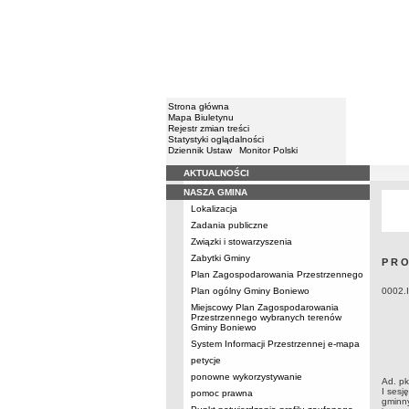
Strona główna
Mapa Biuletynu
Rejestr zmian treści
Statystyki oglądalności
Dziennik Ustaw
Monitor Polski
AKTUALNOŚCI
Menu
NASZA GMINA
Lokalizacja
Zadania publiczne
Związki i stowarzyszenia
Zabytki Gminy
P R O
Plan Zagospodarowania Przestrzennego
Plan ogólny Gminy Boniewo
0002.I
Miejscowy Plan Zagospodarowania
Przestrzennego wybranych terenów
Gminy Boniewo
System Informacji Przestrzennej e-mapa
petycje
ponowne wykorzystywanie
Ad. pk
I sesj
pomoc prawna
gminny