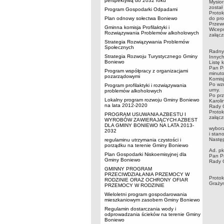
perspektywą do 2032 roku
Mysior
został
Program Gospodarki Odpadami
Proto
Plan odnowy sołectwa Boniewo
do pro
Przewo
Gminna komisja Profilaktyki i
Wicepr
Rozwiązywania Problemów alkoholowych
załącz
Strategia Rozwiązywania Problemów
Z kol
Społecznych
Radny 
Strategia Rozwoju Turystycznego Gminy
Innych
Boniewo
Listę
Pan Pr
Program współpracy z organizacjami
minut
pozarządowymi
Komisj
Po wzn
Program profilaktyki i rozwiązywania
urny.
problemów alkoholowych
Po prz
Lokalny program rozwoju Gminy Boniewo
Karoli
na lata 2012-2020
Rady 
Protok
PROGRAM USUWANIA AZBESTU I
załącz
WYROBÓW ZAWIERAJĄCYCH AZBEST
Przew
DLA GMINY BONIEWO NA LATA 2013-
wyborz
2032
i stan
Następ
regulaminu utrzymania czystości i
porządku na terenie Gminy Boniewo
Ad. pk
Plan Gospodarki Niskoemisyjnej dla
Pan Pr
Gminy Boniewo
Rady 
GMINNY PROGRAM
PRZECIWDZIAŁANIA PRZEMOCY W
Prot
RODZINIE ORAZ OCHRONY OFIAR
G
PRZEMOCY W RODZINIE
A
Wieloletni program gospodarowania
mieszkaniowym zasobem Gminy Boniewo
Regulamin dostarczania wody i
odprowadzania ścieków na terenie Gminy
Boniewo