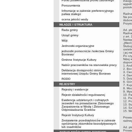
Punkt potwierdzania profilu zaufanego
inaugu
wypełn
Porozumienia
protok
Infromacje w zakresie preferencyjnego
Radna 
paliwa stałego
Na pod
ocena jakości wody
ślubo
Przyst
WŁADZE I STRUKTURA
Rada gminy
Ad. pk
Radna 
Urząd gminy
z art.
Następ
Wójt
„Wiern
Jednostki organizacyjne
Ślubuj
rzetel
jednostki pomocnicze /sołectwa Gminy
i jej 
Boniewo/
Po czy
Niżej 
Gminne Instytucje Kultury
dopom
Nabór pracowników na stanowiska pracy
1. An
2. Boc
Deklaracja dostępności strony
3. Cie
internetowej Urzędu Gminy Boniewo
4. Da
5. Dol
RODO
6. Gór
REJESTRY
7. Kuj
8. Mod
Rejestry i ewidencje
9. Mys
Rejestr działalności regulowanej
10. Pa
11. Pi
Ewidencja udzielonych i cofniętych
12. Pr
zezwoleń na prowadzenie Zbiorowego
13. St
Zaopatrzenia w Wodę i Zbiorowego
14. Sz
Odprowadzania Ścieków
15. W
Rejestr Instytucji Kultury
Prowad
Zestawienie przedsiębiorców w zakresie
radne
opróżniania zbiorników bezodpływowych
lub osadników
Ad. pk
Prowad