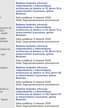
Budowa budynku rekreacji
indywidualnej z infrastrukturą
techniczną na działce nr 51 (teren U) w
miejscowości Łączewna, gmina
Boniewo
z.
Data publikacji: 6 sierpnia 2026
Dział:
Zagospodarowanie przestrzenne
Budowa budynku rekreacji
indywidualnej z infrastrukturą
organem do
techniczną na działce nr 51 (teren T) w
sarz
miejscowości Łączewna, gmina
ustalił
Boniewo
rządku
Data publikacji: 6 sierpnia 2026
Radnego
Dział:
Zagospodarowanie przestrzenne
Budowa budynku rekreacji
indywidualnej z infrastrukturą
unktów do
techniczną na działce nr 51 (teren S) w
miejscowości Łączewna, gmina
a nad
Boniewo
Data publikacji: 6 sierpnia 2026
Dział:
Zagospodarowanie przestrzenne
Budowa budynku rekreacji
rządek
indywidualnej z infrastrukturą
techniczną na działce nr 31/1 (teren R)
w miejscowości Łączewna, gmina
Boniewo
Data publikacji: 6 sierpnia 2026
Dział:
Zagospodarowanie przestrzenne
Budowa budynku rekreacji
głosów w
indywidualnej z infrastrukturą
dza
techniczną na działce nr 31/1 (teren P)
w miejscowości Łączewna, gmina
Boniewo
. Radni
Data publikacji: 6 sierpnia 2026
Dział:
Zagospodarowanie przestrzenne