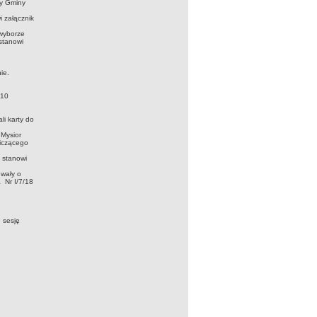
dy Gminy
 załącznik
 wyborze
stanowi
ie.
 10
i karty do
 Mysior
niczącego
 stanowi
wały o
 Nr I/7/18
 sesję