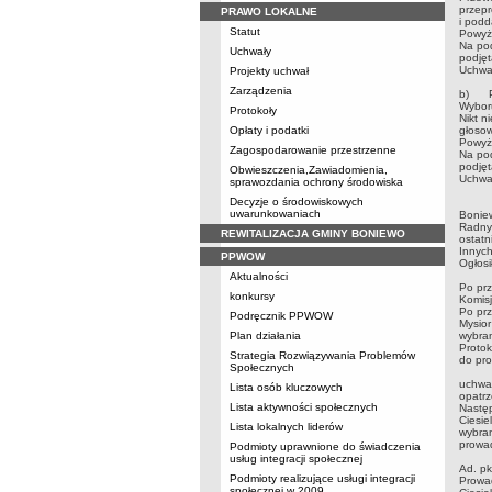
przep
PRAWO LOKALNE
i podd
Statut
Powyżs
Na pod
Uchwały
podjęt
Uchwał
Projekty uchwał
Zarządzenia
b) Pr
Wybor
Protokoły
Nikt n
Opłaty i podatki
głoso
Powyżs
Zagospodarowanie przestrzenne
Na pod
podjęt
Obwieszczenia,Zawiadomienia,
Uchwał
sprawozdania ochrony środowiska
Decyzje o środowiskowych
Radna
uwarunkowaniach
Boniew
Radny 
REWITALIZACJA GMINY BONIEWO
ostatn
Innych
PPWOW
Ogłosi
Komis
Aktualności
Po prz
konkursy
Komisj
Po prz
Podręcznik PPWOW
Mysior
Plan działania
wybran
Proto
Strategia Rozwiązywania Problemów
do pro
Społecznych
Radna
uchwał
Lista osób kluczowych
opatr
Lista aktywności społecznych
Nastę
Ciesie
Lista lokalnych liderów
wybran
prowad
Podmioty uprawnione do świadczenia
usług integracji społecznej
Ad. 
Podmioty realizujące usługi integracji
Prowad
społecznej w 2009