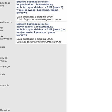
Budowa budynku rekreacji
obec tego
indywidualnej z infrastrukturą
boru
techniczną na działce nr 31/1 (teren J)
w miejscowości Łączewna, gmina
Boniewo
Data publikacji: 6 sierpnia 2026
Dział:
Zagospodarowanie przestrzenne
 wybiera ze
Budowa budynku rekreacji
indywidualnej z infrastrukturą
wał
techniczną na działce nr 31/1 (teren I) w
wo.
miejscowości Łączewna, gmina
Boniewo
. W
nia wyboru
Data publikacji: 6 sierpnia 2026
Dział:
Zagospodarowanie przestrzenne
stała
czy są
hwały,
iczącego
stała
sowanie.
 Karolina