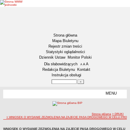
Strona główna
Mapa Biuletynu
Rejestr zmian treści
Statystyki oglądalności
Dziennik Ustaw
Monitor Polski
Menu dodatkowe
Dla słabowidzących
A
powiększ czcionkę
A
standardowy rozmiar czcionki
A
pomniejsz czcionkę
Redakcja Biuletynu
Kontakt
Instrukcja obsługi
Wyszukiwarka artykułów
Szukaj
MENU
Menu
AKTUALNOŚCI
NASZA GMINA
Lokalizacja
ścieżka nawigacji
Strona główna
> DRUKI
> WNIOSEK O WYDANIE ZEZWOLENIA NA ZAJĘCIE PASA DROGOWEGO W CELU PROW
Zadania publiczne
Związki i stowarzyszenia
WNIOSEK O WYDANIE ZEZWOLENIA NA ZAJĘCIE PASA DROGOWEGO W CELU