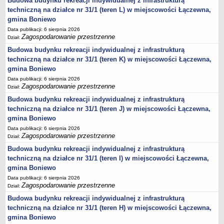
Budowa budynku rekreacji indywidualnej z infrastrukturą
techniczną na działce nr 31/1 (teren L) w miejscowości Łączewna,
Lista lokalnych liderów
gmina Boniewo
Podmioty uprawnione do świadczenia usług integracji społecznej
Data publikacji: 6 sierpnia 2026
Zagospodarowanie przestrzenne
Podmioty realizujące usługi integracji społecznej w 2009
Dział:
Budowa budynku rekreacji indywidualnej z infrastrukturą
Wykaz usług społecznych
techniczną na działce nr 31/1 (teren K) w miejscowości Łączewna,
Plan utrwalania rezultatów
gmina Boniewo
FUNDUSZ WSPARCIA
Data publikacji: 6 sierpnia 2026
MIENIE KOMUNALNE
Zagospodarowanie przestrzenne
Dział:
2006
Budowa budynku rekreacji indywidualnej z infrastrukturą
2007
techniczną na działce nr 31/1 (teren J) w miejscowości Łączewna,
gmina Boniewo
2008
Data publikacji: 6 sierpnia 2026
2010
Zagospodarowanie przestrzenne
Dział:
2009
Budowa budynku rekreacji indywidualnej z infrastrukturą
techniczną na działce nr 31/1 (teren I) w miejscowości Łączewna,
POMOC PUBLICZNA
gmina Boniewo
PUBLICZNIE DOSTĘPNY WYKAZ DANYCH ZAWIERAJĄCYCH INFORMACJE O
ŚRODOWISKU I JEGO OCHRONIE
Data publikacji: 6 sierpnia 2026
Zagospodarowanie przestrzenne
Pliki do pobrania
Dział:
Budowa budynku rekreacji indywidualnej z infrastrukturą
Udostepnianie informacji o środowisku
techniczną na działce nr 31/1 (teren H) w miejscowości Łączewna,
Informacja o wykazie
gmina Boniewo