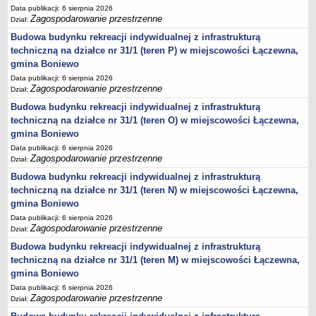
Data publikacji: 6 sierpnia 2026
Statut
Zagospodarowanie przestrzenne
Dział:
Uchwały
Budowa budynku rekreacji indywidualnej z infrastrukturą
Projekty uchwał
techniczną na działce nr 31/1 (teren P) w miejscowości Łączewna,
gmina Boniewo
Zarządzenia
Data publikacji: 6 sierpnia 2026
Protokoły
Zagospodarowanie przestrzenne
Dział:
Opłaty i podatki
Budowa budynku rekreacji indywidualnej z infrastrukturą
techniczną na działce nr 31/1 (teren O) w miejscowości Łączewna,
Zagospodarowanie przestrzenne
gmina Boniewo
Obwieszczenia,Zawiadomienia, sprawozdania ochrony środowiska
Data publikacji: 6 sierpnia 2026
Decyzje o środowiskowych uwarunkowaniach
Zagospodarowanie przestrzenne
Dział:
REWITALIZACJA GMINY BONIEWO
Budowa budynku rekreacji indywidualnej z infrastrukturą
PPWOW
techniczną na działce nr 31/1 (teren N) w miejscowości Łączewna,
Aktualności
gmina Boniewo
Data publikacji: 6 sierpnia 2026
konkursy
Zagospodarowanie przestrzenne
Dział:
Podręcznik PPWOW
Budowa budynku rekreacji indywidualnej z infrastrukturą
Plan działania
techniczną na działce nr 31/1 (teren M) w miejscowości Łączewna,
gmina Boniewo
Strategia Rozwiązywania Problemów Społecznych
Data publikacji: 6 sierpnia 2026
Lista osób kluczowych
Zagospodarowanie przestrzenne
Dział:
Lista aktywności społecznych