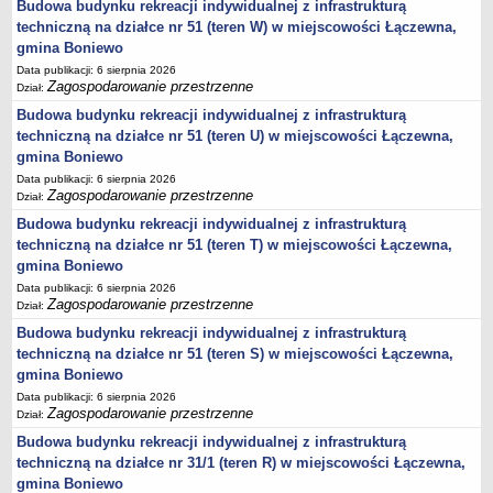
sprawozdania z wykonania budżetu
Budowa budynku rekreacji indywidualnej z infrastrukturą
techniczną na działce nr 51 (teren W) w miejscowości Łączewna,
Plan postępowań na 2026 rok
gmina Boniewo
Plan postępowań o udzielenie zamówień na rok 2025
Data publikacji: 6 sierpnia 2026
Zagospodarowanie przestrzenne
Plan postępowań na rok 2024
Dział:
Budowa budynku rekreacji indywidualnej z infrastrukturą
Plan postępowań o udzielenie zamówień na rok 2023
techniczną na działce nr 51 (teren U) w miejscowości Łączewna,
Plan postępowań o udzielenie zamówień na rok 2022
gmina Boniewo
Plan postępowań w 2021 roku
Data publikacji: 6 sierpnia 2026
Zagospodarowanie przestrzenne
Dział:
Plan postępowań o udzielenie zamówień w 2020 roku
Budowa budynku rekreacji indywidualnej z infrastrukturą
Plan postępowań o udzielenie zamówień na 2019
techniczną na działce nr 51 (teren T) w miejscowości Łączewna,
Plan postępowań o udzielenie zamówień w 2018 roku
gmina Boniewo
Plan postępowań o udzielenie zamówień w 2017 roku
Data publikacji: 6 sierpnia 2026
Zagospodarowanie przestrzenne
Dział:
Dług publiczny, Pomoc publiczna
Budowa budynku rekreacji indywidualnej z infrastrukturą
Realizacja inwestycji
techniczną na działce nr 51 (teren S) w miejscowości Łączewna,
gmina Boniewo
przetargi
Data publikacji: 6 sierpnia 2026
Konkursy
Zagospodarowanie przestrzenne
Dział:
elektronizacja zamówień publicznych
Budowa budynku rekreacji indywidualnej z infrastrukturą
zamówienia do 170 000 PLN
techniczną na działce nr 31/1 (teren R) w miejscowości Łączewna,
gmina Boniewo
PRAWO LOKALNE