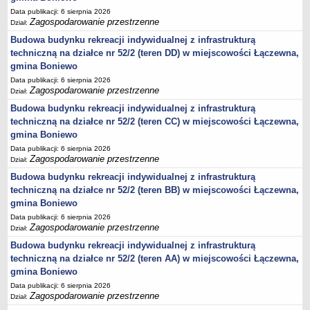
Data publikacji: 6 sierpnia 2026
jednostki pomocnicze /sołectwa Gminy Boniewo/
Zagospodarowanie przestrzenne
Dział:
Gminne Instytucje Kultury
Budowa budynku rekreacji indywidualnej z infrastrukturą
techniczną na działce nr 52/2 (teren DD) w miejscowości Łączewna,
Nabór pracowników na stanowiska pracy
gmina Boniewo
Deklaracja dostępności strony internetowej Urzędu Gminy Boniewo
Data publikacji: 6 sierpnia 2026
RODO
Zagospodarowanie przestrzenne
Dział:
REJESTRY
Budowa budynku rekreacji indywidualnej z infrastrukturą
Rejestry i ewidencje
techniczną na działce nr 52/2 (teren CC) w miejscowości Łączewna,
gmina Boniewo
Rejestr działalności regulowanej
Data publikacji: 6 sierpnia 2026
Ewidencja udzielonych i cofniętych zezwoleń na prowadzenie
Zagospodarowanie przestrzenne
Dział:
Zbiorowego Zaopatrzenia w Wodę i Zbiorowego Odprowadzania
Budowa budynku rekreacji indywidualnej z infrastrukturą
Ścieków
techniczną na działce nr 52/2 (teren BB) w miejscowości Łączewna,
Rejestr Instytucji Kultury
gmina Boniewo
Zestawienie przedsiębiorców w zakresie opróżniania zbiorników
Data publikacji: 6 sierpnia 2026
Zagospodarowanie przestrzenne
Dział:
bezodpływowych lub osadników
Budowa budynku rekreacji indywidualnej z infrastrukturą
AKTUALNOŚCI GMINY BONIEWO
techniczną na działce nr 52/2 (teren AA) w miejscowości Łączewna,
FINANSE GMINY
gmina Boniewo
Majątek gminy
Data publikacji: 6 sierpnia 2026
Budżet
Zagospodarowanie przestrzenne
Dział: