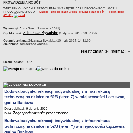
PROWADZENIA ROBÓT
Zabytki Gminy
WNIOSEK O WYDANIE ZEZWOLENIA NA ZAJĘCIE PASA DROGOWEGO W CELU
PROWADZENIA ROBÓT
Wniosek zajęcie pasa w celu prowadzenia robót — kopia.docx
Plan Zagospodarowania Przestrzennego
(21kB)
Plan ogólny Gminy Boniewo
metryczka
Wytworzył:
Anna Grunt (2 stycznia 2018)
Miejscowy Plan Zagospodarowania Przestrzennego wybranych
Zdzisława Bywalska
Opublikował:
(2 stycznia 2018, 20:54:04)
terenów Gminy Boniewo
Ostatnia zmiana:
Zdzisława Bywalska (20 maja 2024, 14:32:00)
System Informacji Przestrzennej e-mapa
Zmieniono:
aktualizacja wniosku
petycje
rejestr zmian tej informacji »
ponowne wykorzystywanie
Liczba odsłon:
1887
pomoc prawna
Punkt potwierdzania profilu zaufanego
Porozumienia
20 OSTATNIO DODANYCH
Infromacje w zakresie preferencyjnego paliwa stałego
Budowa budynku rekreacji indywidualnej z infrastrukturą
ocena jakości wody
techniczną na działce nr 52/3 (teren Z) w miejscowości Łączewna,
gmina Boniewo
WŁADZE I STRUKTURA
Data publikacji: 6 sierpnia 2026
Rada gminy
Zagospodarowanie przestrzenne
Dział:
Urząd gminy
Budowa budynku rekreacji indywidualnej z infrastrukturą
Wójt
techniczną na działce nr 52/3 (teren Y) w miejscowości Łączewna,
gmina Boniewo
Jednostki organizacyjne