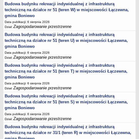
sprawozdania z wykonania budżetu
Budowa budynku rekreacji indywidualnej z infrastrukturą
Plan postępowań na 2026 rok
techniczną na działce nr 51 (teren W) w miejscowości Łączewna,
gmina Boniewo
Plan postępowań o udzielenie zamówień na rok 2025
Data publikacji: 6 sierpnia 2026
Plan postępowań na rok 2024
Zagospodarowanie przestrzenne
Dział:
Plan postępowań o udzielenie zamówień na rok 2023
Budowa budynku rekreacji indywidualnej z infrastrukturą
techniczną na działce nr 51 (teren U) w miejscowości Łączewna,
Plan postępowań o udzielenie zamówień na rok 2022
gmina Boniewo
Plan postępowań w 2021 roku
Data publikacji: 6 sierpnia 2026
Zagospodarowanie przestrzenne
Plan postępowań o udzielenie zamówień w 2020 roku
Dział:
Budowa budynku rekreacji indywidualnej z infrastrukturą
Plan postępowań o udzielenie zamówień na 2019
techniczną na działce nr 51 (teren T) w miejscowości Łączewna,
Plan postępowań o udzielenie zamówień w 2018 roku
gmina Boniewo
Plan postępowań o udzielenie zamówień w 2017 roku
Data publikacji: 6 sierpnia 2026
Zagospodarowanie przestrzenne
Dział:
Dług publiczny, Pomoc publiczna
Budowa budynku rekreacji indywidualnej z infrastrukturą
Realizacja inwestycji
techniczną na działce nr 51 (teren S) w miejscowości Łączewna,
przetargi
gmina Boniewo
Konkursy
Data publikacji: 6 sierpnia 2026
Zagospodarowanie przestrzenne
Dział:
elektronizacja zamówień publicznych
Budowa budynku rekreacji indywidualnej z infrastrukturą
zamówienia do 170 000 PLN
techniczną na działce nr 31/1 (teren R) w miejscowości Łączewna,
PRAWO LOKALNE
gmina Boniewo