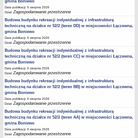
gmina Boniewo
jednostki pomocnicze /sołectwa Gminy Boniewo/
Data publikacji: 6 sierpnia 2026
Zagospodarowanie przestrzenne
Dział:
Gminne Instytucje Kultury
Budowa budynku rekreacji indywidualnej z infrastrukturą
Nabór pracowników na stanowiska pracy
techniczną na działce nr 52/2 (teren DD) w miejscowości Łączewna,
gmina Boniewo
Deklaracja dostępności strony internetowej Urzędu Gminy Boniewo
Data publikacji: 6 sierpnia 2026
RODO
Zagospodarowanie przestrzenne
Dział:
REJESTRY
Budowa budynku rekreacji indywidualnej z infrastrukturą
Rejestry i ewidencje
techniczną na działce nr 52/2 (teren CC) w miejscowości Łączewna,
Rejestr działalności regulowanej
gmina Boniewo
Data publikacji: 6 sierpnia 2026
Ewidencja udzielonych i cofniętych zezwoleń na prowadzenie
Zagospodarowanie przestrzenne
Dział:
Zbiorowego Zaopatrzenia w Wodę i Zbiorowego Odprowadzania
Budowa budynku rekreacji indywidualnej z infrastrukturą
Ścieków
techniczną na działce nr 52/2 (teren BB) w miejscowości Łączewna,
Rejestr Instytucji Kultury
gmina Boniewo
Zestawienie przedsiębiorców w zakresie opróżniania zbiorników
Data publikacji: 6 sierpnia 2026
bezodpływowych lub osadników
Zagospodarowanie przestrzenne
Dział:
AKTUALNOŚCI GMINY BONIEWO
Budowa budynku rekreacji indywidualnej z infrastrukturą
FINANSE GMINY
techniczną na działce nr 52/2 (teren AA) w miejscowości Łączewna,
Majątek gminy
gmina Boniewo
Data publikacji: 6 sierpnia 2026
Budżet
Zagospodarowanie przestrzenne
Dział: