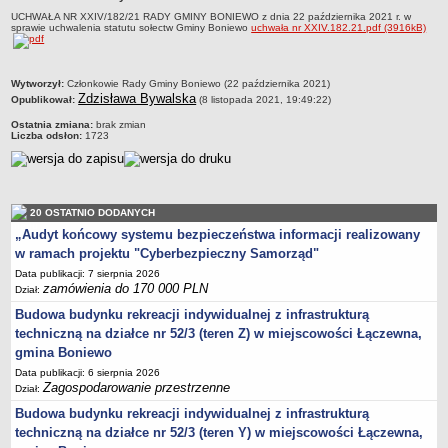
UCHWAŁA NR XXIV/182/21 RADY GMINY BONIEWO z dnia 22 października 2021 r. w
Zabytki Gminy
sprawie uchwalenia statutu sołectw Gminy Boniewo
uchwała nr XXIV.182.21.pdf (3916kB)
Plan Zagospodarowania Przestrzennego
Plan ogólny Gminy Boniewo
metryczka
Wytworzył:
Członkowie Rady Gminy Boniewo (22 października 2021)
Miejscowy Plan Zagospodarowania Przestrzennego wybranych
Zdzisława Bywalska
Opublikował:
(8 listopada 2021, 19:49:22)
terenów Gminy Boniewo
Ostatnia zmiana:
brak zmian
Liczba odsłon:
1723
System Informacji Przestrzennej e-mapa
petycje
ponowne wykorzystywanie
20 OSTATNIO DODANYCH
pomoc prawna
„Audyt końcowy systemu bezpieczeństwa informacji realizowany
Punkt potwierdzania profilu zaufanego
w ramach projektu "Cyberbezpieczny Samorząd"
Porozumienia
Data publikacji: 7 sierpnia 2026
zamówienia do 170 000 PLN
Dział:
Infromacje w zakresie preferencyjnego paliwa stałego
Budowa budynku rekreacji indywidualnej z infrastrukturą
ocena jakości wody
techniczną na działce nr 52/3 (teren Z) w miejscowości Łączewna,
WŁADZE I STRUKTURA
gmina Boniewo
Rada gminy
Data publikacji: 6 sierpnia 2026
Zagospodarowanie przestrzenne
Dział:
Urząd gminy
Budowa budynku rekreacji indywidualnej z infrastrukturą
Wójt
techniczną na działce nr 52/3 (teren Y) w miejscowości Łączewna,
Jednostki organizacyjne