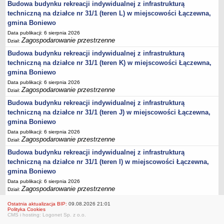
Budowa budynku rekreacji indywidualnej z infrastrukturą
Lista lokalnych liderów
techniczną na działce nr 31/1 (teren L) w miejscowości Łączewna,
gmina Boniewo
Podmioty uprawnione do świadczenia usług integracji społecznej
Data publikacji: 6 sierpnia 2026
Podmioty realizujące usługi integracji społecznej w 2009
Zagospodarowanie przestrzenne
Dział:
Wykaz usług społecznych
Budowa budynku rekreacji indywidualnej z infrastrukturą
techniczną na działce nr 31/1 (teren K) w miejscowości Łączewna,
Plan utrwalania rezultatów
gmina Boniewo
FUNDUSZ WSPARCIA
Data publikacji: 6 sierpnia 2026
MIENIE KOMUNALNE
Zagospodarowanie przestrzenne
Dział:
2006
Budowa budynku rekreacji indywidualnej z infrastrukturą
2007
techniczną na działce nr 31/1 (teren J) w miejscowości Łączewna,
2008
gmina Boniewo
Data publikacji: 6 sierpnia 2026
2010
Zagospodarowanie przestrzenne
Dział:
2009
Budowa budynku rekreacji indywidualnej z infrastrukturą
POMOC PUBLICZNA
techniczną na działce nr 31/1 (teren I) w miejscowości Łączewna,
PUBLICZNIE DOSTĘPNY WYKAZ DANYCH ZAWIERAJĄCYCH INFORMACJE O
gmina Boniewo
ŚRODOWISKU I JEGO OCHRONIE
Data publikacji: 6 sierpnia 2026
Pliki do pobrania
Zagospodarowanie przestrzenne
Dział:
Udostepnianie informacji o środowisku
Ostatnia aktualizacja BIP:
09.08.2026 21:01
Polityka Cookies
Informacja o wykazie
CMS i hosting: Logonet Sp. z o.o.