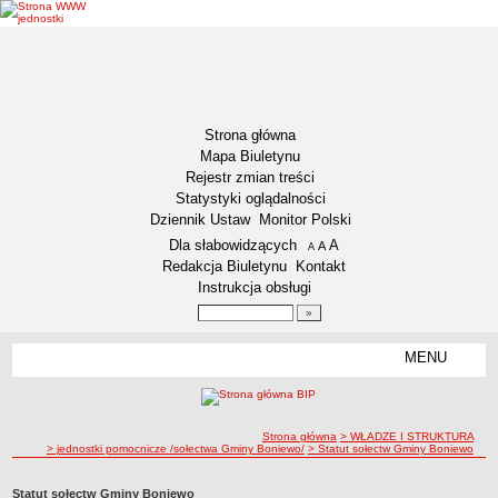
Strona główna
Mapa Biuletynu
Rejestr zmian treści
Statystyki oglądalności
Dziennik Ustaw
Monitor Polski
Menu dodatkowe
Dla słabowidzących
A
powiększ czcionkę
A
standardowy rozmiar czcionki
A
pomniejsz czcionkę
Redakcja Biuletynu
Kontakt
Instrukcja obsługi
Wyszukiwarka artykułów
Szukaj
MENU
Menu
AKTUALNOŚCI
NASZA GMINA
Lokalizacja
ścieżka nawigacji
Strona główna
> WŁADZE I STRUKTURA
> jednostki pomocnicze /sołectwa Gminy Boniewo/
> Statut sołectw Gminy Boniewo
Zadania publiczne
Związki i stowarzyszenia
Statut sołectw Gminy Boniewo