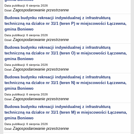
Statut
Data publikacji: 6 sierpnia 2026
Zagospodarowanie przestrzenne
Dział:
Uchwały
Budowa budynku rekreacji indywidualnej z infrastrukturą
Projekty uchwał
techniczną na działce nr 31/1 (teren P) w miejscowości Łączewna,
Zarządzenia
gmina Boniewo
Protokoły
Data publikacji: 6 sierpnia 2026
Zagospodarowanie przestrzenne
Dział:
Opłaty i podatki
Budowa budynku rekreacji indywidualnej z infrastrukturą
Zagospodarowanie przestrzenne
techniczną na działce nr 31/1 (teren O) w miejscowości Łączewna,
gmina Boniewo
Obwieszczenia,Zawiadomienia, sprawozdania ochrony środowiska
Data publikacji: 6 sierpnia 2026
Decyzje o środowiskowych uwarunkowaniach
Zagospodarowanie przestrzenne
Dział:
REWITALIZACJA GMINY BONIEWO
Budowa budynku rekreacji indywidualnej z infrastrukturą
PPWOW
techniczną na działce nr 31/1 (teren N) w miejscowości Łączewna,
Aktualności
gmina Boniewo
konkursy
Data publikacji: 6 sierpnia 2026
Zagospodarowanie przestrzenne
Dział:
Podręcznik PPWOW
Budowa budynku rekreacji indywidualnej z infrastrukturą
Plan działania
techniczną na działce nr 31/1 (teren M) w miejscowości Łączewna,
Strategia Rozwiązywania Problemów Społecznych
gmina Boniewo
Data publikacji: 6 sierpnia 2026
Lista osób kluczowych
Zagospodarowanie przestrzenne
Dział:
Lista aktywności społecznych