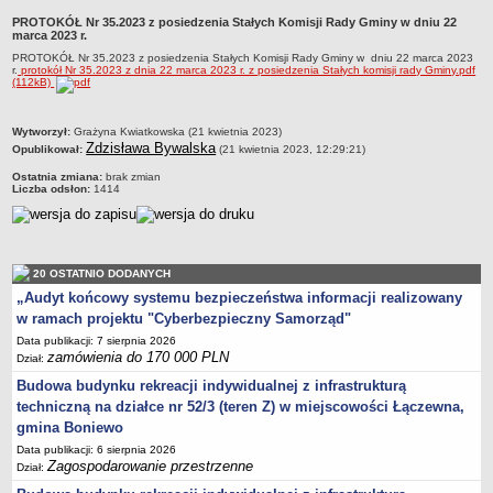
Zabytki Gminy
PROTOKÓŁ Nr 35.2023 z posiedzenia Stałych Komisji Rady Gminy w dniu 22
marca 2023 r.
Plan Zagospodarowania Przestrzennego
PROTOKÓŁ Nr 35.2023 z posiedzenia Stałych Komisji Rady Gminy w dniu 22 marca 2023
r.
protokół Nr 35.2023 z dnia 22 marca 2023 r. z posiedzenia Stałych komisji rady Gminy.pdf
Plan ogólny Gminy Boniewo
(112kB)
Miejscowy Plan Zagospodarowania Przestrzennego wybranych
terenów Gminy Boniewo
metryczka
Wytworzył:
Grażyna Kwiatkowska (21 kwietnia 2023)
Zdzisława Bywalska
Opublikował:
(21 kwietnia 2023, 12:29:21)
System Informacji Przestrzennej e-mapa
Ostatnia zmiana:
brak zmian
petycje
Liczba odsłon:
1414
ponowne wykorzystywanie
pomoc prawna
Punkt potwierdzania profilu zaufanego
20 OSTATNIO DODANYCH
„Audyt końcowy systemu bezpieczeństwa informacji realizowany
Porozumienia
w ramach projektu "Cyberbezpieczny Samorząd"
Infromacje w zakresie preferencyjnego paliwa stałego
Data publikacji: 7 sierpnia 2026
zamówienia do 170 000 PLN
ocena jakości wody
Dział:
WŁADZE I STRUKTURA
Budowa budynku rekreacji indywidualnej z infrastrukturą
Rada gminy
techniczną na działce nr 52/3 (teren Z) w miejscowości Łączewna,
gmina Boniewo
Urząd gminy
Data publikacji: 6 sierpnia 2026
Wójt
Zagospodarowanie przestrzenne
Dział:
Jednostki organizacyjne