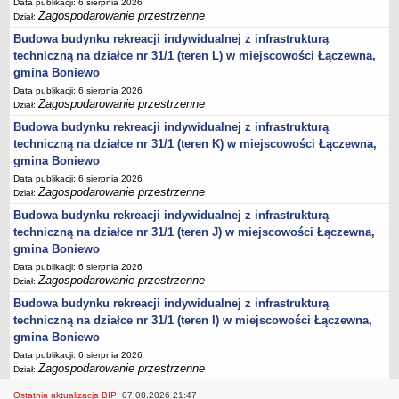
Data publikacji: 6 sierpnia 2026
Zagospodarowanie przestrzenne
Dział:
Lista lokalnych liderów
Budowa budynku rekreacji indywidualnej z infrastrukturą
Podmioty uprawnione do świadczenia usług integracji społecznej
techniczną na działce nr 31/1 (teren L) w miejscowości Łączewna,
Podmioty realizujące usługi integracji społecznej w 2009
gmina Boniewo
Wykaz usług społecznych
Data publikacji: 6 sierpnia 2026
Zagospodarowanie przestrzenne
Dział:
Plan utrwalania rezultatów
Budowa budynku rekreacji indywidualnej z infrastrukturą
FUNDUSZ WSPARCIA
techniczną na działce nr 31/1 (teren K) w miejscowości Łączewna,
MIENIE KOMUNALNE
gmina Boniewo
2006
Data publikacji: 6 sierpnia 2026
Zagospodarowanie przestrzenne
2007
Dział:
Budowa budynku rekreacji indywidualnej z infrastrukturą
2008
techniczną na działce nr 31/1 (teren J) w miejscowości Łączewna,
2010
gmina Boniewo
2009
Data publikacji: 6 sierpnia 2026
Zagospodarowanie przestrzenne
Dział:
POMOC PUBLICZNA
PUBLICZNIE DOSTĘPNY WYKAZ DANYCH ZAWIERAJĄCYCH INFORMACJE O
Budowa budynku rekreacji indywidualnej z infrastrukturą
ŚRODOWISKU I JEGO OCHRONIE
techniczną na działce nr 31/1 (teren I) w miejscowości Łączewna,
Pliki do pobrania
gmina Boniewo
Udostepnianie informacji o środowisku
Data publikacji: 6 sierpnia 2026
Zagospodarowanie przestrzenne
Dział:
Informacja o wykazie
Ostatnia aktualizacja BIP:
07.08.2026 21:47