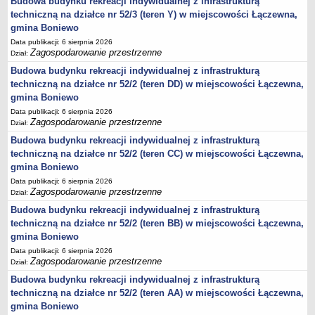
Budowa budynku rekreacji indywidualnej z infrastrukturą
techniczną na działce nr 52/3 (teren Y) w miejscowości Łączewna,
jednostki pomocnicze /sołectwa Gminy Boniewo/
gmina Boniewo
Gminne Instytucje Kultury
Data publikacji: 6 sierpnia 2026
Zagospodarowanie przestrzenne
Nabór pracowników na stanowiska pracy
Dział:
Budowa budynku rekreacji indywidualnej z infrastrukturą
Deklaracja dostępności strony internetowej Urzędu Gminy Boniewo
techniczną na działce nr 52/2 (teren DD) w miejscowości Łączewna,
RODO
gmina Boniewo
REJESTRY
Data publikacji: 6 sierpnia 2026
Rejestry i ewidencje
Zagospodarowanie przestrzenne
Dział:
Rejestr działalności regulowanej
Budowa budynku rekreacji indywidualnej z infrastrukturą
techniczną na działce nr 52/2 (teren CC) w miejscowości Łączewna,
Ewidencja udzielonych i cofniętych zezwoleń na prowadzenie
gmina Boniewo
Zbiorowego Zaopatrzenia w Wodę i Zbiorowego Odprowadzania
Data publikacji: 6 sierpnia 2026
Ścieków
Zagospodarowanie przestrzenne
Dział:
Rejestr Instytucji Kultury
Budowa budynku rekreacji indywidualnej z infrastrukturą
Zestawienie przedsiębiorców w zakresie opróżniania zbiorników
techniczną na działce nr 52/2 (teren BB) w miejscowości Łączewna,
bezodpływowych lub osadników
gmina Boniewo
AKTUALNOŚCI GMINY BONIEWO
Data publikacji: 6 sierpnia 2026
Zagospodarowanie przestrzenne
Dział:
FINANSE GMINY
Budowa budynku rekreacji indywidualnej z infrastrukturą
Majątek gminy
techniczną na działce nr 52/2 (teren AA) w miejscowości Łączewna,
Budżet
gmina Boniewo