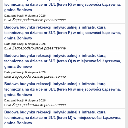
Statut
techniczną na działce nr 31/1 (teren R) w miejscowości Łączewna,
gmina Boniewo
Uchwały
Data publikacji: 6 sierpnia 2026
Projekty uchwał
Zagospodarowanie przestrzenne
Dział:
Zarządzenia
Budowa budynku rekreacji indywidualnej z infrastrukturą
techniczną na działce nr 31/1 (teren P) w miejscowości Łączewna,
Protokoły
gmina Boniewo
Opłaty i podatki
Data publikacji: 6 sierpnia 2026
Zagospodarowanie przestrzenne
Zagospodarowanie przestrzenne
Dział:
Budowa budynku rekreacji indywidualnej z infrastrukturą
Obwieszczenia,Zawiadomienia, sprawozdania ochrony środowiska
techniczną na działce nr 31/1 (teren O) w miejscowości Łączewna,
Decyzje o środowiskowych uwarunkowaniach
gmina Boniewo
REWITALIZACJA GMINY BONIEWO
Data publikacji: 6 sierpnia 2026
Zagospodarowanie przestrzenne
PPWOW
Dział:
Aktualności
Budowa budynku rekreacji indywidualnej z infrastrukturą
techniczną na działce nr 31/1 (teren N) w miejscowości Łączewna,
konkursy
gmina Boniewo
Podręcznik PPWOW
Data publikacji: 6 sierpnia 2026
Plan działania
Zagospodarowanie przestrzenne
Dział:
Strategia Rozwiązywania Problemów Społecznych
Budowa budynku rekreacji indywidualnej z infrastrukturą
techniczną na działce nr 31/1 (teren M) w miejscowości Łączewna,
Lista osób kluczowych
gmina Boniewo
Lista aktywności społecznych