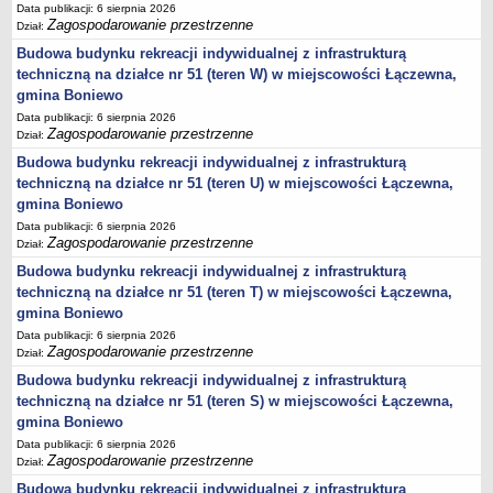
sprawozdania z wykonania budżetu
Data publikacji: 6 sierpnia 2026
Zagospodarowanie przestrzenne
Dział:
Plan postępowań na 2026 rok
Budowa budynku rekreacji indywidualnej z infrastrukturą
Plan postępowań o udzielenie zamówień na rok 2025
techniczną na działce nr 51 (teren W) w miejscowości Łączewna,
Plan postępowań na rok 2024
gmina Boniewo
Plan postępowań o udzielenie zamówień na rok 2023
Data publikacji: 6 sierpnia 2026
Zagospodarowanie przestrzenne
Dział:
Plan postępowań o udzielenie zamówień na rok 2022
Budowa budynku rekreacji indywidualnej z infrastrukturą
Plan postępowań w 2021 roku
techniczną na działce nr 51 (teren U) w miejscowości Łączewna,
Plan postępowań o udzielenie zamówień w 2020 roku
gmina Boniewo
Data publikacji: 6 sierpnia 2026
Plan postępowań o udzielenie zamówień na 2019
Zagospodarowanie przestrzenne
Dział:
Plan postępowań o udzielenie zamówień w 2018 roku
Budowa budynku rekreacji indywidualnej z infrastrukturą
Plan postępowań o udzielenie zamówień w 2017 roku
techniczną na działce nr 51 (teren T) w miejscowości Łączewna,
gmina Boniewo
Dług publiczny, Pomoc publiczna
Data publikacji: 6 sierpnia 2026
Realizacja inwestycji
Zagospodarowanie przestrzenne
Dział:
przetargi
Budowa budynku rekreacji indywidualnej z infrastrukturą
techniczną na działce nr 51 (teren S) w miejscowości Łączewna,
Konkursy
gmina Boniewo
elektronizacja zamówień publicznych
Data publikacji: 6 sierpnia 2026
Zagospodarowanie przestrzenne
zamówienia do 170 000 PLN
Dział:
PRAWO LOKALNE
Budowa budynku rekreacji indywidualnej z infrastrukturą