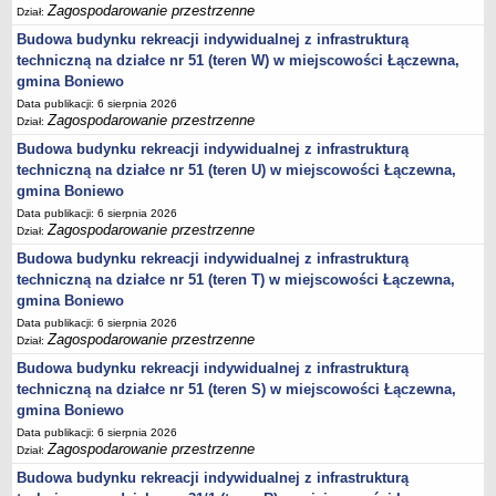
2013-2032
Zagospodarowanie przestrzenne
Dział:
regulaminu utrzymania czystości i porządku na terenie Gminy
Budowa budynku rekreacji indywidualnej z infrastrukturą
Boniewo
techniczną na działce nr 51 (teren W) w miejscowości Łączewna,
gmina Boniewo
Plan Gospodarki Niskoemisyjnej dla Gminy Boniewo
Data publikacji: 6 sierpnia 2026
GMINNY PROGRAM PRZECIWDZIAŁANIA PRZEMOCY W
Zagospodarowanie przestrzenne
Dział:
RODZINIE ORAZ OCHRONY OFIAR PRZEMOCY W RODZINIE
Budowa budynku rekreacji indywidualnej z infrastrukturą
Wieloletni program gospodarowania mieszkaniowym zasobem
techniczną na działce nr 51 (teren U) w miejscowości Łączewna,
Gminy Boniewo
gmina Boniewo
Regulamin dostarczania wody i odprowadzania ścieków na terenie
Data publikacji: 6 sierpnia 2026
Zagospodarowanie przestrzenne
Gminy Boniewo
Dział:
Budowa budynku rekreacji indywidualnej z infrastrukturą
PROGRAM OSŁONOWY W ZAKRESIE DOŻYWIANIA POSIŁEK W
techniczną na działce nr 51 (teren T) w miejscowości Łączewna,
SZKOLE I W DOMU
gmina Boniewo
Programu opieki nad zwierzętami bezdomnymi oraz zapobiegania
Data publikacji: 6 sierpnia 2026
bezdomności zwierząt na terenie Gminy Boniewo
Zagospodarowanie przestrzenne
Dział:
Gminny Program Opieki Nad Zabytkami Gminy Boniewo na lata
Budowa budynku rekreacji indywidualnej z infrastrukturą
2023 - 2026
techniczną na działce nr 51 (teren S) w miejscowości Łączewna,
Program profilaktyki i wczesnego wykrywania osteoporozy wśród
gmina Boniewo
mieszkańców Gminy Boniewo na lata 2023-2025”
Data publikacji: 6 sierpnia 2026
Zagospodarowanie przestrzenne
Dział:
Gminny Program Wspierania Rodziny dla Gminy Boniewo na lata
Budowa budynku rekreacji indywidualnej z infrastrukturą
2024-2026