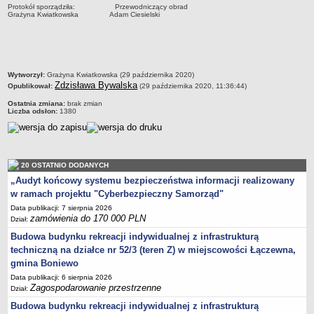
Protokół sporządziła: Przewodniczący obrad
Lista lokalnych liderów
Grażyna Kwiatkowska Adam Ciesielski
Podmioty uprawnione do świadczenia usług integracji społecznej
Podmioty realizujące usługi integracji społecznej w 2009
Wykaz usług społecznych
metryczka
Wytworzył:
Grażyna Kwiatkowska (29 października 2020)
Zdzisława Bywalska
Opublikował:
(29 października 2020, 11:36:44)
Plan utrwalania rezultatów
Ostatnia zmiana:
brak zmian
FUNDUSZ WSPARCIA
Liczba odsłon:
1380
MIENIE KOMUNALNE
2006
2007
20 OSTATNIO DODANYCH
2008
„Audyt końcowy systemu bezpieczeństwa informacji realizowany
2010
w ramach projektu "Cyberbezpieczny Samorząd"
2009
Data publikacji: 7 sierpnia 2026
zamówienia do 170 000 PLN
Dział:
POMOC PUBLICZNA
Budowa budynku rekreacji indywidualnej z infrastrukturą
PUBLICZNIE DOSTĘPNY WYKAZ DANYCH ZAWIERAJĄCYCH INFORMACJE O
ŚRODOWISKU I JEGO OCHRONIE
techniczną na działce nr 52/3 (teren Z) w miejscowości Łączewna,
Pliki do pobrania
gmina Boniewo
Udostepnianie informacji o środowisku
Data publikacji: 6 sierpnia 2026
Zagospodarowanie przestrzenne
Dział:
Informacja o wykazie
Budowa budynku rekreacji indywidualnej z infrastrukturą