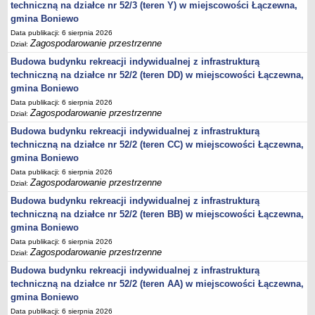
harmonogram odbioru odpadów
techniczną na działce nr 52/3 (teren Y) w miejscowości Łączewna,
GMINNY KOMITET OCHRONY PAMIĘCI WALK I MĘCZEŃSTWA
gmina Boniewo
Plany pracy
Data publikacji: 6 sierpnia 2026
Zagospodarowanie przestrzenne
Dział:
Sprawozdania
Budowa budynku rekreacji indywidualnej z infrastrukturą
PROGRAMY
techniczną na działce nr 52/2 (teren DD) w miejscowości Łączewna,
Startegia Rozwoju Gminy Boniewo 2025-2034
gmina Boniewo
Program Ochrony Środowiska dla Gminy Boniewo na lata 2024-2028
Data publikacji: 6 sierpnia 2026
z perspektywą do 2032 roku
Zagospodarowanie przestrzenne
Dział:
Program Gospodarki Odpadami
Budowa budynku rekreacji indywidualnej z infrastrukturą
techniczną na działce nr 52/2 (teren CC) w miejscowości Łączewna,
Plan odnowy sołectwa Boniewo
gmina Boniewo
Gminna komisja Profilaktyki i Rozwiązywania Problemów
Data publikacji: 6 sierpnia 2026
alkoholowych
Zagospodarowanie przestrzenne
Dział:
Strategia Rozwiązywania Problemów Społecznych
Budowa budynku rekreacji indywidualnej z infrastrukturą
techniczną na działce nr 52/2 (teren BB) w miejscowości Łączewna,
Strategia Rozwoju Turystycznego Gminy Boniewo
gmina Boniewo
Program współpracy z organizacjami pozarządowymi
Data publikacji: 6 sierpnia 2026
Zagospodarowanie przestrzenne
Program profilaktyki i rozwiązywania problemów alkoholowych
Dział:
Budowa budynku rekreacji indywidualnej z infrastrukturą
Lokalny program rozwoju Gminy Boniewo na lata 2012-2020
techniczną na działce nr 52/2 (teren AA) w miejscowości Łączewna,
PROGRAM USUWANIA AZBESTU I WYROBÓW
gmina Boniewo
ZAWIERAJĄCYCH AZBEST DLA GMINY BONIEWO NA LATA
Data publikacji: 6 sierpnia 2026