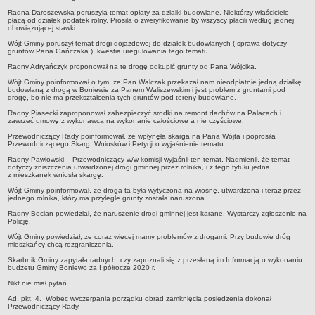
Statut
Radna Daroszewska poruszyła temat opłaty za działki budowlane. Niektórzy właściciele
płacą od działek podatek rolny. Prosiła o zweryfikowanie by wszyscy płacili według jednej
Uchwały
obowiązującej stawki.
Wójt Gminy poruszył temat drogi dojazdowej do działek budowlanych ( sprawa dotyczy
Projekty uchwał
gruntów Pana Gańczaka ), kwestia uregulowania tego tematu.
Zarządzenia
Radny Adryańczyk proponował na te drogę odkupić grunty od Pana Wójcika.
Wójt Gminy poinformował o tym, że Pan Walczak przekazał nam nieodpłatnie jedną działkę
Protokoły
budowlaną z drogą w Boniewie za Panem Waliszewskim i jest problem z gruntami pod
drogę, bo nie ma przekształcenia tych gruntów pod tereny budowlane.
Opłaty i podatki
Radny Piasecki zaproponował zabezpieczyć środki na remont dachów na Pałacach i
Zagospodarowanie przestrzenne
zawrzeć umowę z wykonawcą na wykonanie całościowe a nie częściowe.
Przewodniczący Rady poinformował, że wpłynęła skarga na Pana Wójta i poprosiła
Obwieszczenia,Zawiadomienia, sprawozdania ochrony środowiska
Przewodniczącego Skarg, Wniosków i Petycji o wyjaśnienie tematu.
Decyzje o środowiskowych uwarunkowaniach
Radny Pawłowski – Przewodniczący w/w komisji wyjaśnił ten temat. Nadmienił, że temat
dotyczy zniszczenia utwardzonej drogi gminnej przez rolnika, i z tego tytułu jedna
REWITALIZACJA GMINY BONIEWO
z mieszkanek wniosła skargę.
PPWOW
Wójt Gminy poinformował, że droga ta była wytyczona na wiosnę, utwardzona i teraz przez
jednego rolnika, który ma przyległe grunty została naruszona.
Aktualności
Radny Bocian powiedział, że naruszenie drogi gminnej jest karane. Wystarczy zgłoszenie na
konkursy
Policję.
Wójt Gminy powiedział, że coraz więcej mamy problemów z drogami. Przy budowie dróg
Podręcznik PPWOW
mieszkańcy chcą rozgraniczenia.
Plan działania
Skarbnik Gminy zapytała radnych, czy zapoznali się z przesłaną im Informacją o wykonaniu
budżetu Gminy Boniewo za I półrocze 2020 r.
Strategia Rozwiązywania Problemów Społecznych
Nikt nie miał pytań.
Lista osób kluczowych
Ad. pkt. 4. Wobec wyczerpania porządku obrad zamknięcia posiedzenia dokonał
Przewodniczący Rady.
Lista aktywności społecznych