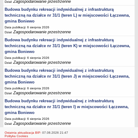
Zagospodarowanie przestrzenne
Dział:
JEDNO OKIENKO
KARTY INFORMACJI O ŚRODOWISKU
Budowa budynku rekreacji indywidualnej z infrastrukturą
techniczną na działce nr 31/1 (teren L) w miejscowości Łączewna,
WYBORY PREZYDENTA RZECZYPOSPOLITEJ POLSKIEJ 2025
gmina Boniewo
WYBORY DO PARLAMENTU EUROPEJSKIEGO 2024
Data publikacji: 6 sierpnia 2026
WYBORY SAMORZĄDOWE 2024
Zagospodarowanie przestrzenne
Dział:
WYBORY DO SEJMU I SENATU - 15 PAŹDZIERNIKA 2023 R.
Budowa budynku rekreacji indywidualnej z infrastrukturą
Wybory uzupełniające do Senatu w dniu 21 lipca 2024 roku
techniczną na działce nr 31/1 (teren K) w miejscowości Łączewna,
REFERENDUM OGÓLNOKRAJOWE 2023
gmina Boniewo
WYBORY PREZYDENTA RZECZYPOSPOLITEJ POLSKIEJ 2020
Data publikacji: 6 sierpnia 2026
WYBORY DO SEJMU I SENATU RZECZPOSPOLITEJ POLSKIEJ 13 PAŹDZIERNIKA
Zagospodarowanie przestrzenne
Dział:
2019 ROK
Budowa budynku rekreacji indywidualnej z infrastrukturą
WYBORY SAMORZĄDOWE 2018
techniczną na działce nr 31/1 (teren J) w miejscowości Łączewna,
WYBORY DO PARLAMENTU EUROPEJSKIEGO 2019
gmina Boniewo
REFERENDUM 2015
Data publikacji: 6 sierpnia 2026
WYBORY PARLAMENTARNE 2015
Zagospodarowanie przestrzenne
Dział:
WYBORY PREZYDENTA RZECZPOSPOLITEJ POLSKIEJ 2015
Budowa budynku rekreacji indywidualnej z infrastrukturą
WYBORY SAMORZĄDOWE 2014
techniczną na działce nr 31/1 (teren I) w miejscowości Łączewna,
Wybory uzupełniające do Rady Gminy Boniewo 2017
gmina Boniewo
Data publikacji: 6 sierpnia 2026
Zagospodarowanie przestrzenne
Dział:
Ostatnia aktualizacja BIP:
07.08.2026 21:47
Polityka Cookies