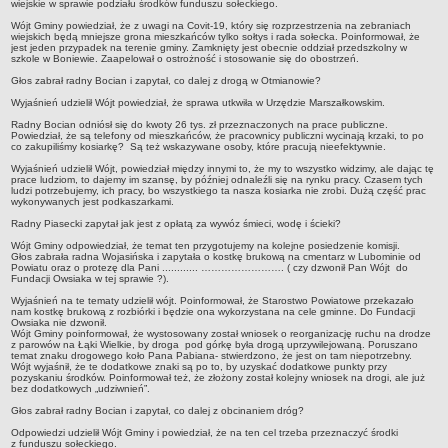
sprawozdania z wykonania budżetu
wiejskie w sprawie podziału środków funduszu sołeckiego.
Wójt Gminy powiedział, że z uwagi na Covit-19, który się rozprzestrzenia na zebraniach
Plan postępowań na 2026 rok
wiejskich będą mniejsze grona mieszkańców tylko sołtys i rada sołecka. Poinformował, że
jest jeden przypadek na terenie gminy. Zamknięty jest obecnie oddział przedszkolny w
Plan postępowań o udzielenie zamówień na rok 2025
szkole w Boniewie. Zaapelował o ostrożność i stosowanie się do obostrzeń.
Plan postępowań na rok 2024
Głos zabrał radny Bocian i zapytał, co dalej z drogą w Otmianowie?
Wyjaśnień udzielił Wójt powiedział, że sprawa utkwiła w Urzędzie Marszałkowskim.
Plan postępowań o udzielenie zamówień na rok 2023
Radny Bocian odniósł się do kwoty 26 tys. zł przeznaczonych na prace publiczne.
Plan postępowań o udzielenie zamówień na rok 2022
Powiedział, że są telefony od mieszkańców, że pracownicy publiczni wycinają krzaki, to po
co zakupiliśmy kosiarkę? Są też wskazywane osoby, które pracują nieefektywnie.
Plan postępowań w 2021 roku
Wyjaśnień udzielił Wójt, powiedział między innymi to, że my to wszystko widzimy, ale dając tę
prace ludziom, to dajemy im szansę, by później odnaleźli się na rynku pracy. Czasem tych
Plan postępowań o udzielenie zamówień w 2020 roku
ludzi potrzebujemy, ich pracy, bo wszystkiego ta nasza kosiarka nie zrobi. Dużą część prac
wykonywanych jest podkaszarkami.
Plan postępowań o udzielenie zamówień na 2019
Radny Piasecki zapytał jak jest z opłatą za wywóz śmieci, wodę i ścieki?
Plan postępowań o udzielenie zamówień w 2018 roku
Wójt Gminy odpowiedział, że temat ten przygotujemy na kolejne posiedzenie komisji.
Głos zabrała radna Wojasińska i zapytała o kostkę brukową na cmentarz w Lubominie od
Plan postępowań o udzielenie zamówień w 2017 roku
Powiatu oraz o protezę dla Pani ............ ……………………. ( czy dzwonił Pan Wójt do
Fundacji Owsiaka w tej sprawie ?).
Dług publiczny, Pomoc publiczna
Wyjaśnień na te tematy udzielił wójt. Poinformował, że Starostwo Powiatowe przekazało
nam kostkę brukową z rozbiórki i będzie ona wykorzystana na cele gminne. Do Fundacji
Realizacja inwestycji
Owsiaka nie dzwonił.
Wójt Gminy poinformował, że wystosowany został wniosek o reorganizację ruchu na drodze
przetargi
z parowów na Łąki Wielkie, by droga pod górkę była drogą uprzywilejowaną. Poruszano
temat znaku drogowego koło Pana Pabiana- stwierdzono, że jest on tam niepotrzebny.
Konkursy
Wójt wyjaśnił, że te dodatkowe znaki są po to, by uzyskać dodatkowe punkty przy
pozyskaniu środków. Poinformował też, że złożony został kolejny wniosek na drogi, ale już
bez dodatkowych „udziwnień”.
elektronizacja zamówień publicznych
Głos zabrał radny Bocian i zapytał, co dalej z obcinaniem dróg?
zamówienia do 170 000 PLN
Odpowiedzi udzielił Wójt Gminy i powiedział, że na ten cel trzeba przeznaczyć środki
PRAWO LOKALNE
z funduszu sołeckiego.