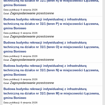
techniczną na działce nr 31/1 (teren R) w miejscowości Łączewna,
DRUKI
gmina Boniewo
OŚWIADCZENIA MAJĄTKOWE
Data publikacji: 6 sierpnia 2026
Oświadczenia majątkowe za 2025 rok
Zagospodarowanie przestrzenne
Dział:
Kadencja 2024-2029
Budowa budynku rekreacji indywidualnej z infrastrukturą
techniczną na działce nr 31/1 (teren P) w miejscowości Łączewna,
kadencja 2018-2023 - upływ kadencji rok 2024
gmina Boniewo
oświadczenia mjątkowe Dyrektora Gminnej Biblioteki Publicznej
Data publikacji: 6 sierpnia 2026
Objęcie funkcji Kierownika USC
Zagospodarowanie przestrzenne
Dział:
Objęcie stanowiska Zastępcy Wójta Gminy
Budowa budynku rekreacji indywidualnej z infrastrukturą
techniczną na działce nr 31/1 (teren O) w miejscowości Łączewna,
Oświadczenia majątkowe za 2023 rok
gmina Boniewo
Oświadczenia majątkowe za 2022 rok
Data publikacji: 6 sierpnia 2026
Zagospodarowanie przestrzenne
Dział:
Oświadczenia majątkowe za 2021
Budowa budynku rekreacji indywidualnej z infrastrukturą
Zakończenie pełnienia funkcji Dyrektora Zespołu Szkół w Boniewie
techniczną na działce nr 31/1 (teren N) w miejscowości Łączewna,
Objęcie funkcji Dyrektora Zespołu Szkół w Boniewie
gmina Boniewo
Oświadczenia majątkowe za 2024 rok
Data publikacji: 6 sierpnia 2026
Zagospodarowanie przestrzenne
Dział:
Prezes SIM KZN KUJAWY
Budowa budynku rekreacji indywidualnej z infrastrukturą
Kierownik Klubu Dziecięcego w Boniewie
techniczną na działce nr 31/1 (teren M) w miejscowości Łączewna,
KONTROLE
gmina Boniewo
Zewnętrzne
Data publikacji: 6 sierpnia 2026