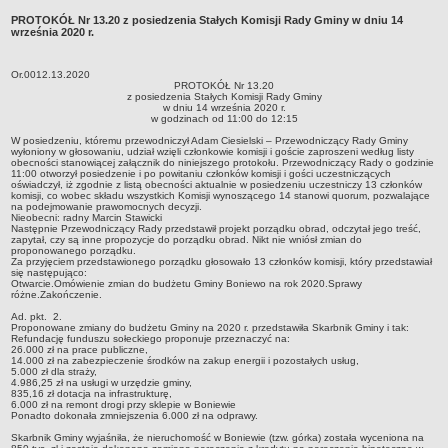
Zabytki Gminy
PROTOKÓŁ Nr 13.20 z posiedzenia Stałych Komisji Rady Gminy w dniu 14
września 2020 r.
Plan Zagospodarowania Przestrzennego
Plan ogólny Gminy Boniewo
Or.0012.13.2020
PROTOKÓŁ Nr 13.20
Miejscowy Plan Zagospodarowania Przestrzennego wybranych
z posiedzenia Stałych Komisji Rady Gminy
w dniu 14 września 2020 r.
terenów Gminy Boniewo
w godzinach od 11:00 do 12:15
W posiedzeniu, któremu przewodniczył Adam Ciesielski – Przewodniczący Rady Gminy
System Informacji Przestrzennej e-mapa
wyłoniony w głosowaniu, udział wzięli członkowie komisji i goście zaproszeni według listy
obecności stanowiącej załącznik do niniejszego protokołu. Przewodniczący Rady o godzinie
petycje
11:00 otworzył posiedzenie i po powitaniu członków komisji i gości uczestniczących
oświadczył, iż zgodnie z listą obecności aktualnie w posiedzeniu uczestniczy 13 członków
ponowne wykorzystywanie
komisji, co wobec składu wszystkich Komisji wynoszącego 14 stanowi quorum, pozwalające
na podejmowanie prawomocnych decyzji.
Nieobecni: radny Marcin Stawicki
pomoc prawna
Następnie Przewodniczący Rady przedstawił projekt porządku obrad, odczytał jego treść,
zapytał, czy są inne propozycje do porządku obrad. Nikt nie wniósł zmian do
Punkt potwierdzania profilu zaufanego
proponowanego porządku.
Za przyjęciem przedstawionego porządku głosowało 13 członków komisji, który przedstawiał
Porozumienia
się następująco:
Otwarcie.Omówienie zmian do budżetu Gminy Boniewo na rok 2020.Sprawy
różne.Zakończenie.
Infromacje w zakresie preferencyjnego paliwa stałego
Ad. pkt. 2.
ocena jakości wody
Proponowane zmiany do budżetu Gminy na 2020 r. przedstawiła Skarbnik Gminy i tak:
Refundację funduszu sołeckiego proponuje przeznaczyć na:
WŁADZE I STRUKTURA
26.000 zł na prace publiczne,
14.000 zł na zabezpieczenie środków na zakup energii i pozostałych usług,
Rada gminy
5.000 zł dla straży,
4.986,25 zł na usługi w urzędzie gminy,
Urząd gminy
835,16 zł dotacja na infrastrukturę,
6.000 zł na remont drogi przy sklepie w Boniewie
Ponadto dokonała zmniejszenia 6.000 zł na odprawy.
Wójt
Skarbnik Gminy wyjaśniła, że nieruchomość w Boniewie (tzw. górka) została wyceniona na
Jednostki organizacyjne