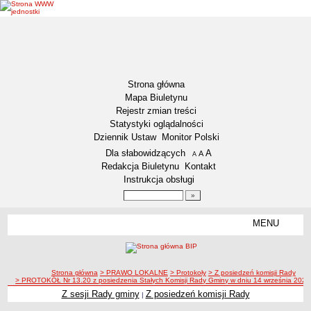
Strona główna
Mapa Biuletynu
Rejestr zmian treści
Statystyki oglądalności
Dziennik Ustaw
Monitor Polski
Menu dodatkowe
Dla słabowidzących
A
powiększ czcionkę
A
standardowy rozmiar czcionki
A
pomniejsz czcionkę
Redakcja Biuletynu
Kontakt
Instrukcja obsługi
Wyszukiwarka artykułów
Szukaj
MENU
Menu
AKTUALNOŚCI
NASZA GMINA
Lokalizacja
ścieżka nawigacji
Strona główna
> PRAWO LOKALNE
> Protokoły
> Z posiedzeń komisji Rady
> PROTOKÓŁ Nr 13.20 z posiedzenia Stałych Komisji Rady Gminy w dniu 14 września 2020 
Zadania publiczne
Z sesji Rady gminy
Z posiedzeń komisji Rady
|
Związki i stowarzyszenia