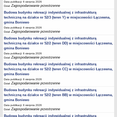
Data publikacji: 6 sierpnia 2026
Zagospodarowanie przestrzenne
Lista lokalnych liderów
Dział:
Budowa budynku rekreacji indywidualnej z infrastrukturą
Podmioty uprawnione do świadczenia usług integracji społecznej
techniczną na działce nr 52/3 (teren Y) w miejscowości Łączewna,
Podmioty realizujące usługi integracji społecznej w 2009
gmina Boniewo
Wykaz usług społecznych
Data publikacji: 6 sierpnia 2026
Zagospodarowanie przestrzenne
Dział:
Plan utrwalania rezultatów
Budowa budynku rekreacji indywidualnej z infrastrukturą
FUNDUSZ WSPARCIA
techniczną na działce nr 52/2 (teren DD) w miejscowości Łączewna,
MIENIE KOMUNALNE
gmina Boniewo
2006
Data publikacji: 6 sierpnia 2026
2007
Zagospodarowanie przestrzenne
Dział:
2008
Budowa budynku rekreacji indywidualnej z infrastrukturą
techniczną na działce nr 52/2 (teren CC) w miejscowości Łączewna,
2010
gmina Boniewo
2009
Data publikacji: 6 sierpnia 2026
Zagospodarowanie przestrzenne
POMOC PUBLICZNA
Dział:
PUBLICZNIE DOSTĘPNY WYKAZ DANYCH ZAWIERAJĄCYCH INFORMACJE O
Budowa budynku rekreacji indywidualnej z infrastrukturą
ŚRODOWISKU I JEGO OCHRONIE
techniczną na działce nr 52/2 (teren BB) w miejscowości Łączewna,
Pliki do pobrania
gmina Boniewo
Udostepnianie informacji o środowisku
Data publikacji: 6 sierpnia 2026
Zagospodarowanie przestrzenne
Dział:
Informacja o wykazie
Budowa budynku rekreacji indywidualnej z infrastrukturą