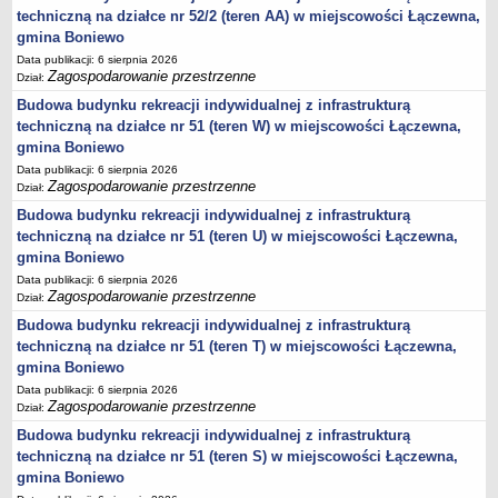
harmonogram odbioru odpadów
techniczną na działce nr 52/2 (teren AA) w miejscowości Łączewna,
GMINNY KOMITET OCHRONY PAMIĘCI WALK I MĘCZEŃSTWA
gmina Boniewo
Plany pracy
Data publikacji: 6 sierpnia 2026
Zagospodarowanie przestrzenne
Sprawozdania
Dział:
Budowa budynku rekreacji indywidualnej z infrastrukturą
PROGRAMY
techniczną na działce nr 51 (teren W) w miejscowości Łączewna,
Startegia Rozwoju Gminy Boniewo 2025-2034
gmina Boniewo
Program Ochrony Środowiska dla Gminy Boniewo na lata 2024-2028
Data publikacji: 6 sierpnia 2026
z perspektywą do 2032 roku
Zagospodarowanie przestrzenne
Dział:
Program Gospodarki Odpadami
Budowa budynku rekreacji indywidualnej z infrastrukturą
Plan odnowy sołectwa Boniewo
techniczną na działce nr 51 (teren U) w miejscowości Łączewna,
gmina Boniewo
Gminna komisja Profilaktyki i Rozwiązywania Problemów
Data publikacji: 6 sierpnia 2026
alkoholowych
Zagospodarowanie przestrzenne
Dział:
Strategia Rozwiązywania Problemów Społecznych
Budowa budynku rekreacji indywidualnej z infrastrukturą
Strategia Rozwoju Turystycznego Gminy Boniewo
techniczną na działce nr 51 (teren T) w miejscowości Łączewna,
gmina Boniewo
Program współpracy z organizacjami pozarządowymi
Data publikacji: 6 sierpnia 2026
Program profilaktyki i rozwiązywania problemów alkoholowych
Zagospodarowanie przestrzenne
Dział:
Lokalny program rozwoju Gminy Boniewo na lata 2012-2020
Budowa budynku rekreacji indywidualnej z infrastrukturą
techniczną na działce nr 51 (teren S) w miejscowości Łączewna,
PROGRAM USUWANIA AZBESTU I WYROBÓW
gmina Boniewo
ZAWIERAJĄCYCH AZBEST DLA GMINY BONIEWO NA LATA