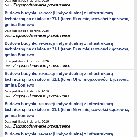
2013-2032
Data publikacji: 6 sierpnia 2026
Zagospodarowanie przestrzenne
Dział:
regulaminu utrzymania czystości i porządku na terenie Gminy
Budowa budynku rekreacji indywidualnej z infrastrukturą
Boniewo
techniczną na działce nr 31/1 (teren R) w miejscowości Łączewna,
Plan Gospodarki Niskoemisyjnej dla Gminy Boniewo
gmina Boniewo
GMINNY PROGRAM PRZECIWDZIAŁANIA PRZEMOCY W
Data publikacji: 6 sierpnia 2026
Zagospodarowanie przestrzenne
Dział:
RODZINIE ORAZ OCHRONY OFIAR PRZEMOCY W RODZINIE
Budowa budynku rekreacji indywidualnej z infrastrukturą
Wieloletni program gospodarowania mieszkaniowym zasobem
techniczną na działce nr 31/1 (teren P) w miejscowości Łączewna,
Gminy Boniewo
gmina Boniewo
Regulamin dostarczania wody i odprowadzania ścieków na terenie
Data publikacji: 6 sierpnia 2026
Gminy Boniewo
Zagospodarowanie przestrzenne
Dział:
PROGRAM OSŁONOWY W ZAKRESIE DOŻYWIANIA POSIŁEK W
Budowa budynku rekreacji indywidualnej z infrastrukturą
SZKOLE I W DOMU
techniczną na działce nr 31/1 (teren O) w miejscowości Łączewna,
gmina Boniewo
Programu opieki nad zwierzętami bezdomnymi oraz zapobiegania
bezdomności zwierząt na terenie Gminy Boniewo
Data publikacji: 6 sierpnia 2026
Zagospodarowanie przestrzenne
Dział:
Gminny Program Opieki Nad Zabytkami Gminy Boniewo na lata
Budowa budynku rekreacji indywidualnej z infrastrukturą
2023 - 2026
techniczną na działce nr 31/1 (teren N) w miejscowości Łączewna,
Program profilaktyki i wczesnego wykrywania osteoporozy wśród
gmina Boniewo
mieszkańców Gminy Boniewo na lata 2023-2025”
Data publikacji: 6 sierpnia 2026
Zagospodarowanie przestrzenne
Gminny Program Wspierania Rodziny dla Gminy Boniewo na lata
Dział:
2024-2026
Budowa budynku rekreacji indywidualnej z infrastrukturą