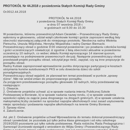
Zabytki Gminy
PROTOKÓŁ Nr 44.2018 z posiedzenia Stałych Komisji Rady Gminy
Or.0012.44.2018
Plan Zagospodarowania Przestrzennego
PROTOKÓŁ Nr 44.2018
Plan ogólny Gminy Boniewo
z posiedzenia Stałych Komisji Rady Gminy
w dniu 07 września 2018 r.
w godzinach od 9,00 do 10,30
Miejscowy Plan Zagospodarowania Przestrzennego wybranych
terenów Gminy Boniewo
W posiedzeniu, któremu przewodniczył Adam Ciesielski – Przewodniczący Rady Gminy
wyłoniony w głosowaniu, udział wzięli członkowie komisji i goście zaproszeni według listy
obecności stanowiącej załącznik do niniejszego protokołu. Nieobecna radna Wioletta
System Informacji Przestrzennej e-mapa
Pietrucha, Urszula Wójcińska, Henryka Wojasińska i radny Damian Biernacki.
Przewodniczący obrad o godzinie 9:00 otworzył posiedzenie i po powitaniu członków komisji
petycje
i gości uczestniczących oświadczył, iż zgodnie z listą obecności aktualnie w posiedzeniu
uczestniczy 10 radnych, co wobec składu Komisji wynoszącego 14 stanowi quorum,
ponowne wykorzystywanie
pozwalające na podejmowanie prawomocnych decyzji. Następnie przewodniczący obrad
przedstawił projekt porządku obrad, odczytał jego treść, zapytał, czy są inne propozycje do
porządku obrad.
pomoc prawna
Radny Kubiak zaproponował wprowadzenie punktu dotyczącego partycypacji w kosztach
utrzymania kursów autobusowych PKS w celu dowożenia dzieci do szkół
Punkt potwierdzania profilu zaufanego
ponadgimnazjalnych.
Przewodniczący obrad wyjaśnił, że planował ten temat przedstawić w punkcie „sprawy
Porozumienia
różne”. Nikt nie wniósł zmian do proponowanego porządku.
Za przyjęciem przedstawionego porządku głosowało 10 radnych, który przedstawiał się
następująco:
Infromacje w zakresie preferencyjnego paliwa stałego
1. Otwarcie.
2. Omówienie projektów uchwał: a) w sprawie nadania imienia Publicznej Szkole
ocena jakości wody
Podstawowej w Boniewie, b) w sprawie nadania nazwy rondu, c) w sprawie ustalenia
wysokości opłaty za zajęcie pasa drogowego na drogach gminnych, d) w sprawie ustalenia
WŁADZE I STRUKTURA
maksymalnej liczby zezwoleń na sprzedaż napojów alkoholowych oraz zasad usytuowania
miejsc sprzedaży i podawania napojów alkoholowych na terenie Gminy Boniewo.
Rada gminy
3. Sprawy różne.
4. Zakończenie.
Urząd gminy
Ad. pkt 2. Omówienie projektów uchwał Wprowadzenia do tematu dokonał przewodniczący
obrad i powiedział, że pozostała już tylko jedna klasa gimnazjum i od roku szkolnego
Wójt
2019/2020 pozostanie już tylko szkoła podstawowa. Rada rodziców, Rada Pedagogiczna i
Samorząd Uczniowski wystąpili z wnioskiem do Wójta Gminy i Przewodniczącego Rady
Jednostki organizacyjne
Gminy o nadanie imienia szkole podstawowej, jest już opracowywany sztandar. Szkoła