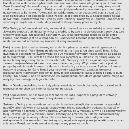
Podstawowa w Boniewie będzie miała nadane imię takie samo jak gimnazjum „ Obrońców
Ziemi Kujawskiej”. Przewodniczący zapoznał z projektem stosownej uchwały, który został
jednostki pomocnicze /sołectwa Gminy Boniewo/
zaakceptowany przez radnych. Kolejny temat jaki przedstawił przewodniczący to nadanie
nazwy rondu w Boniewie. Powiedział, że każda gmina chce pozostawić ślad z okazji 100-
Gminne Instytucje Kultury
lecia odzyskania niepodległości przez Polskę. Jest propozycja by w naszej gminie nadać
nazwę rondu zlokalizowanemu u zbiegu ulicy Szkolnej i Kolejowej w Boniewie. Zapoznał ze
Nabór pracowników na stanowiska pracy
stosownym projektem uchwały, który został zaakceptowany przez radnych.
Wójt Gminy poinformował radnych, ze został złożony wniosek na wcześniej już wspominaną
Deklaracja dostępności strony internetowej Urzędu Gminy Boniewo
„ławeczkę stulecia”, jak dostaniemy na to środki, to będzie ona zlokalizowana przy Urzędzie
Gminy w Boniewie. Uroczystość obchodów „100-lecia odzyskania niepodległości przez
RODO
Polskę” planowana jest na 4 listopada br., uroczystość zostanie rozpoczęta mszą świętą,
następnie na hali odbędzie się koncert orkiestry myśliwskiej.
REJESTRY
Kolejny temat jaki został omówiony to ustalenie opłaty za zajęcie pasa drogowego na
Rejestry i ewidencje
drogach gminnych. Wójt Gminy poinformował, że na nasz teren chce wejść firma, która
gwarantuje dostarczenie światłowodu do 500 mieszkańców przy niskiej opłacie za zajęcie
Rejestr działalności regulowanej
pasa drogowego- 1 zł. Jest też prośba Ministra Cyfryzacji o ustalenie tej niskiej kwoty, bo
nasze tereny mają białą plamę, co do internetu. Wszyscy wokół nas już obniżyli stawki
zarówno województwo jak i starostwo oraz ościenne gminy. Wójt powiedział, że jest taki
Ewidencja udzielonych i cofniętych zezwoleń na prowadzenie
pomysł by szkoła miała internet za darmo i mieszkańcy za niższą cenę. Będzie to internet
otwarty to znaczy, że różne firmy będą mogły nim zawiadywać i zawierać umowy z
Zbiorowego Zaopatrzenia w Wodę i Zbiorowego Odprowadzania
mieszkańcami. Największy problem tej firmy to jest zakopanie kabla w ziemi ( będą to duże
Ścieków
koszty). Na pewno u nas na niekorzyść jest rozproszona zabudowa gospodarstw. Mogą nie
wszyscy mieć dostęp do tego internetu.
Rejestr Instytucji Kultury
Radny Gazda powiedział, że robi się plany, mówi się o białych plamach, ale czy ktoś robił
rozeznanie kto chce ten internet i jaka jest potrzeba.
Zestawienie przedsiębiorców w zakresie opróżniania zbiorników
Wójt odpowiedział, że nikt takiego rozeznania nie robił. Zapoznał z projektem uchwały
bezodpływowych lub osadników
Gminy Kowal, którą proponował zweryfikować i przyjąć.
AKTUALNOŚCI GMINY BONIEWO
Sekretarz Gminy przedstawiła temat ustalenia maksymalnej liczby zezwoleń na sprzedaż
napojów alkoholowych oraz zasad usytuowania miejsc sprzedaży i podawania napojów
FINANSE GMINY
alkoholowych na terenie Gminy Boniewo. Wyjaśniła, że w miesiącu lutym br. podejmowaliśmy
taką uchwałę, ale już w miesiącu marcu zmieniły się przepisy. W ustawie został nałożony
Majątek gminy
obowiązek podjęcia nowej ustawy. Nazewnictwo się zmieniło były punkty, a teraz
maksymalna liczba zezwoleń. Jest też wymóg uzyskania opinii przez jednostki pomocnicze (
Budżet
sołectwa). Projekt uchwały został zaakceptowany przez radnych.