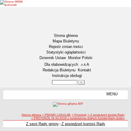
Strona główna
Mapa Biuletynu
Rejestr zmian treści
Statystyki oglądalności
Dziennik Ustaw
Monitor Polski
Menu dodatkowe
Dla słabowidzących
A
powiększ czcionkę
A
standardowy rozmiar czcionki
A
pomniejsz czcionkę
Redakcja Biuletynu
Kontakt
Instrukcja obsługi
Wyszukiwarka artykułów
Szukaj
MENU
Menu
AKTUALNOŚCI
NASZA GMINA
Lokalizacja
ścieżka nawigacji
Strona główna
> PRAWO LOKALNE
> Protokoły
> Z posiedzeń komisji Rady
> PROTOKÓŁ Nr 44.2018 z posiedzenia Stałych Komisji Rady Gminy
Zadania publiczne
Z sesji Rady gminy
Z posiedzeń komisji Rady
|
Związki i stowarzyszenia