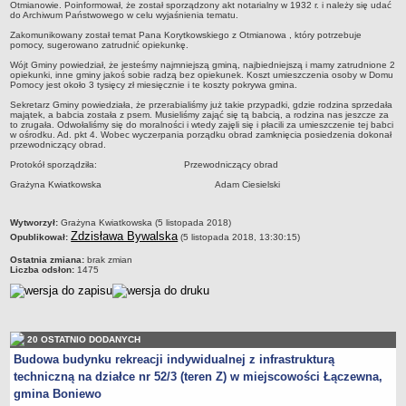
Otmianowie. Poinformował, że został sporządzony akt notarialny w 1932 r. i należy się udać
Statut
do Archiwum Państwowego w celu wyjaśnienia tematu.
Zakomunikowany został temat Pana Korytkowskiego z Otmianowa , który potrzebuje
Uchwały
pomocy, sugerowano zatrudnić opiekunkę.
Projekty uchwał
Wójt Gminy powiedział, że jesteśmy najmniejszą gminą, najbiedniejszą i mamy zatrudnione 2
opiekunki, inne gminy jakoś sobie radzą bez opiekunek. Koszt umieszczenia osoby w Domu
Zarządzenia
Pomocy jest około 3 tysięcy zł miesięcznie i te koszty pokrywa gmina.
Sekretarz Gminy powiedziała, że przerabialiśmy już takie przypadki, gdzie rodzina sprzedała
Protokoły
majątek, a babcia została z psem. Musieliśmy zająć się tą babcią, a rodzina nas jeszcze za
to zrugała. Odwołaliśmy się do moralności i wtedy zajęli się i płacili za umieszczenie tej babci
Opłaty i podatki
w ośrodku. Ad. pkt 4. Wobec wyczerpania porządku obrad zamknięcia posiedzenia dokonał
przewodniczący obrad.
Zagospodarowanie przestrzenne
Protokół sporządziła: Przewodniczący obrad
Obwieszczenia,Zawiadomienia, sprawozdania ochrony środowiska
Grażyna Kwiatkowska Adam Ciesielski
Decyzje o środowiskowych uwarunkowaniach
metryczka
REWITALIZACJA GMINY BONIEWO
Wytworzył:
Grażyna Kwiatkowska (5 listopada 2018)
Zdzisława Bywalska
Opublikował:
(5 listopada 2018, 13:30:15)
PPWOW
Aktualności
Ostatnia zmiana:
brak zmian
Liczba odsłon:
1475
konkursy
Podręcznik PPWOW
Plan działania
20 OSTATNIO DODANYCH
Strategia Rozwiązywania Problemów Społecznych
Budowa budynku rekreacji indywidualnej z infrastrukturą
techniczną na działce nr 52/3 (teren Z) w miejscowości Łączewna,
Lista osób kluczowych
gmina Boniewo
Lista aktywności społecznych