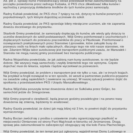
sprawozdania z wykonania budżetu
Ad. pkt 3. Sprawy różne Przewodniczący obrad przedstawił temat zakomunikowany na
początku posiedzenia przez radnego Kubiaka, iż PKS chce zlikwidować kilka kursów i
wychodzą z propozycją dokładania środków do tych kursów przez samorządy.
Plan postępowań na 2026 rok
Radny Kubiak powiedział, że PKS chce 7 tysięcy na rok, dotyczy to kursów porannych i
Plan postępowań o udzielenie zamówień na rok 2025
popołudniowych, tych którymi dojeżdżaj uczniowie do szkół.
Plan postępowań na rok 2024
Radny Gazda powiedział, że PKS sprzedaje bilety miesięczne uczniom, ale nie zapewnia
dowozu docelowego do przystanku.
Plan postępowań o udzielenie zamówień na rok 2023
Skarbnik Gminy powiedział, że samorządy dopłacają do kursów, ale wtedy gdy dotyczy to
uczniów dowożonych do szkół podstawowych. Wójt Gminy poinformował o uruchomionych i
Plan postępowań o udzielenie zamówień na rok 2022
dopłacanych kursach do przewozu pracowników do pracy w Pikutkowie. Poinformował o
rozwiązaniach praktykowanych przez Starostwo Lipnowskie, które zakupiło busy do
przewozu osób na liniach mało opłacalnych, dlaczego tego nie robi nasze starostwo, nie
Plan postępowań w 2021 roku
wie. Zdaniem Wójta tabor autobusowy jest transportem publicznymi uważa, że Marszałek i
Starosta nie mogą naszej gminy pozostawić bez transportu publicznego.
Plan postępowań o udzielenie zamówień w 2020 roku
Radna Wojasińska powiedziała, że jak zabiorą nam kursy autobusowe, to nie będzie
Plan postępowań o udzielenie zamówień na 2019
dobrze. Nie wszyscy mają samochody i zwykły śmiertelnik tego nie wytrzyma. Często
dojechać musi do lekarza, szpitala i będzie wyczekiwał za przewozem.
Plan postępowań o udzielenie zamówień w 2018 roku
Wójt Gminy powiedział, że problem z transportem jest nie tylko u nas, ale i w innych krajach.
Na przykład w Anglii rozwiązali to w ten sposób, że weszli w partnerstwo publiczno-prywatne
Plan postępowań o udzielenie zamówień w 2017 roku
na zasadzie usług sąsiedzkich ( zawierane są umowy). W naszej sytuacji powinno dojść do
spotkania z przedstawicielem PKS i Urzędu Marszałkowskiego .
Dług publiczny, Pomoc publiczna
Radna Wójcińska poruszyła temat dowożenia dzieci ze Sułkówka przez Grójec, bo
samochód jedzie do Smogorzewa.
Realizacja inwestycji
Wójt Gminy poprosił o cierpliwość, będą jeszcze godziny pozalekcyjne i na pewno trasy
przetargi
dowożenia się zmienią, będziemy to analizować.
Konkursy
Radny Gazda powiedział, że dzieci jak mają bliżej niż 3 km, to powinni dojść do przystanku
wyznaczonego.
elektronizacja zamówień publicznych
Radny Bocian zwrócił się z prośba o ustawienie znaku ograniczającego prędkość w
miejscowości Otmianowo od strony Pani Majchrzak w kierunku od Jerzmanowa. Drugą
zamówienia do 170 000 PLN
sprawę jaka zakomunikował to zabezpieczyć obsypujący się rów koło Pana Płacheckiego.
PRAWO LOKALNE
Wójt Gminy powiedział, że ten temat jest już zgłoszony, wyjaśnił temat Domu Ludowego w