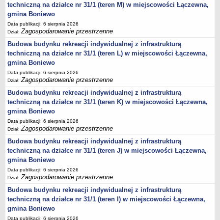
techniczną na działce nr 31/1 (teren M) w miejscowości Łączewna,
DRUKI
gmina Boniewo
OŚWIADCZENIA MAJĄTKOWE
Data publikacji: 6 sierpnia 2026
Oświadczenia majątkowe za 2025 rok
Zagospodarowanie przestrzenne
Dział:
Kadencja 2024-2029
Budowa budynku rekreacji indywidualnej z infrastrukturą
kadencja 2018-2023 - upływ kadencji rok 2024
techniczną na działce nr 31/1 (teren L) w miejscowości Łączewna,
gmina Boniewo
oświadczenia mjątkowe Dyrektora Gminnej Biblioteki Publicznej
Data publikacji: 6 sierpnia 2026
Objęcie funkcji Kierownika USC
Zagospodarowanie przestrzenne
Dział:
Objęcie stanowiska Zastępcy Wójta Gminy
Budowa budynku rekreacji indywidualnej z infrastrukturą
Oświadczenia majątkowe za 2023 rok
techniczną na działce nr 31/1 (teren K) w miejscowości Łączewna,
gmina Boniewo
Oświadczenia majątkowe za 2022 rok
Data publikacji: 6 sierpnia 2026
Oświadczenia majątkowe za 2021
Zagospodarowanie przestrzenne
Dział:
Zakończenie pełnienia funkcji Dyrektora Zespołu Szkół w Boniewie
Budowa budynku rekreacji indywidualnej z infrastrukturą
techniczną na działce nr 31/1 (teren J) w miejscowości Łączewna,
Objęcie funkcji Dyrektora Zespołu Szkół w Boniewie
gmina Boniewo
Oświadczenia majątkowe za 2024 rok
Data publikacji: 6 sierpnia 2026
Zagospodarowanie przestrzenne
Prezes SIM KZN KUJAWY
Dział:
Budowa budynku rekreacji indywidualnej z infrastrukturą
Kierownik Klubu Dziecięcego w Boniewie
techniczną na działce nr 31/1 (teren I) w miejscowości Łączewna,
KONTROLE
gmina Boniewo
Zewnętrzne
Data publikacji: 6 sierpnia 2026