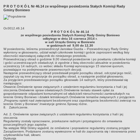
Zabytki Gminy
P R O T O K Ó Ł Nr 46.14 ze wspólnego posiedzenia Stałych Komisji Rady
Gminy Boniewo
Plan Zagospodarowania Przestrzennego
Plan ogólny Gminy Boniewo
Or.0012.46.14
Miejscowy Plan Zagospodarowania Przestrzennego wybranych
P R O T O K Ó Ł Nr 46.14
ze wspólnego posiedzenia Stałych Komisji Rady Gminy Boniewo
terenów Gminy Boniewo
odbytego w dniu 16 czerwca 2014 r.
w sali Urzędu Gminy w Boniewie
System Informacji Przestrzennej e-mapa
w godzinach od 9,00 do 12,30
W posiedzeniu, któremu przewodniczył Jarosław Gazda – Przewodniczący Rady Gminy
petycje
wyłoniony w głosowaniu, udział wzięli członkowie komisji i goście zaproszeni według listy
obecności stanowiącej załącznik do niniejszego protokołu.
Przewodniczący obrad o godzinie 9,00 otworzył posiedzenie i po powitaniu członków komisji
ponowne wykorzystywanie
i gości uczestniczących oświadczył, iż zgodnie z listą obecności aktualnie w posiedzeniu
uczestniczy 14 radnych, co wobec składu Komisji wynoszącego 15 stanowi quorum,
pomoc prawna
pozwalające na podejmowanie prawomocnych decyzji.
Następnie przewodniczący obrad przedstawił projekt porządku obrad, odczytał jego treść,
zapytał czy są inne propozycje do porządku obrad, a następnie poddał głosowaniu.
Punkt potwierdzania profilu zaufanego
Za przyjęciem przedstawionego porządku głosowało 14 radnych, który przedstawiał się
następująco:
Porozumienia
Otwarcie.Omówienie spraw związanych z ustaleniem regulaminu korzystania z hali i jej
otoczenia.Omówienie spraw oświatowych.Omówienie tematu stawek opłat za
Infromacje w zakresie preferencyjnego paliwa stałego
gospodarowanie odpadami komunalnymi od właścicieli nieruchomości zamieszkałych na
terenie Gminy Boniewo i działek letniskowych.Omówienie tematów związanych z przyjęciem
„Programu opieki nad zwierzętami bezdomnymi oraz zapobiegania bezdomności zwierząt na
ocena jakości wody
terenie Gmin y Boniewo”.Inwestycje gminne.Sprawy różne.
8. Zakończenie.
WŁADZE I STRUKTURA
Ad. 2. Omówienie spraw związanych z ustaleniem regulaminu korzystania z hali i jej
Rada gminy
otoczenia
Regulaminy zostały opracowane, przekazane radnym i przystąpiono do omawiania
Urząd gminy
poszczególnych jego zapisów.
Na wstępie Wójt Gminy wyjaśnił, że omówione i poprawione regulaminy zostaną przyjęte
Wójt
Zarządzeniem. Podpisane zostaną wywieszone w hali do zapoznania się i stosowania przez
użytkowników hali, siłowni.
Dyskusja
Jednostki organizacyjne