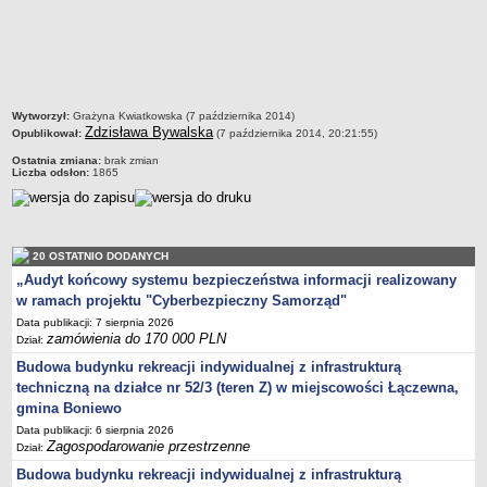
2013-2032
regulaminu utrzymania czystości i porządku na terenie Gminy
Boniewo
Plan Gospodarki Niskoemisyjnej dla Gminy Boniewo
GMINNY PROGRAM PRZECIWDZIAŁANIA PRZEMOCY W
metryczka
Wytworzył:
Grażyna Kwiatkowska (7 października 2014)
RODZINIE ORAZ OCHRONY OFIAR PRZEMOCY W RODZINIE
Zdzisława Bywalska
Opublikował:
(7 października 2014, 20:21:55)
Wieloletni program gospodarowania mieszkaniowym zasobem
Ostatnia zmiana:
brak zmian
Liczba odsłon:
1865
Gminy Boniewo
Regulamin dostarczania wody i odprowadzania ścieków na terenie
Gminy Boniewo
PROGRAM OSŁONOWY W ZAKRESIE DOŻYWIANIA POSIŁEK W
20 OSTATNIO DODANYCH
SZKOLE I W DOMU
„Audyt końcowy systemu bezpieczeństwa informacji realizowany
w ramach projektu "Cyberbezpieczny Samorząd"
Programu opieki nad zwierzętami bezdomnymi oraz zapobiegania
Data publikacji: 7 sierpnia 2026
bezdomności zwierząt na terenie Gminy Boniewo
zamówienia do 170 000 PLN
Dział:
Gminny Program Opieki Nad Zabytkami Gminy Boniewo na lata
Budowa budynku rekreacji indywidualnej z infrastrukturą
2023 - 2026
techniczną na działce nr 52/3 (teren Z) w miejscowości Łączewna,
Program profilaktyki i wczesnego wykrywania osteoporozy wśród
gmina Boniewo
mieszkańców Gminy Boniewo na lata 2023-2025”
Data publikacji: 6 sierpnia 2026
Zagospodarowanie przestrzenne
Dział:
Gminny Program Wspierania Rodziny dla Gminy Boniewo na lata
2024-2026
Budowa budynku rekreacji indywidualnej z infrastrukturą