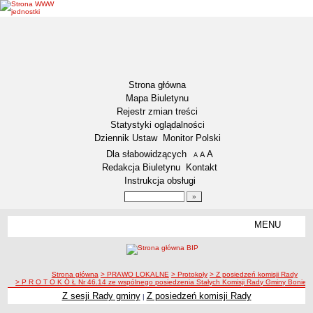
Strona główna
Mapa Biuletynu
Rejestr zmian treści
Statystyki oglądalności
Dziennik Ustaw
Monitor Polski
Menu dodatkowe
Dla słabowidzących
A
powiększ czcionkę
A
standardowy rozmiar czcionki
A
pomniejsz czcionkę
Redakcja Biuletynu
Kontakt
Instrukcja obsługi
Wyszukiwarka artykułów
Szukaj
MENU
Menu
AKTUALNOŚCI
NASZA GMINA
Lokalizacja
ścieżka nawigacji
Strona główna
> PRAWO LOKALNE
> Protokoły
> Z posiedzeń komisji Rady
> P R O T O K Ó Ł Nr 46.14 ze wspólnego posiedzenia Stałych Komisji Rady Gminy Boniew
Zadania publiczne
Z sesji Rady gminy
Z posiedzeń komisji Rady
|
Związki i stowarzyszenia