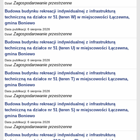
JEDNO OKIENKO
Zagospodarowanie przestrzenne
Dział:
KARTY INFORMACJI O ŚRODOWISKU
Budowa budynku rekreacji indywidualnej z infrastrukturą
WYBORY PREZYDENTA RZECZYPOSPOLITEJ POLSKIEJ 2025
techniczną na działce nr 51 (teren W) w miejscowości Łączewna,
WYBORY DO PARLAMENTU EUROPEJSKIEGO 2024
gmina Boniewo
WYBORY SAMORZĄDOWE 2024
Data publikacji: 6 sierpnia 2026
Zagospodarowanie przestrzenne
Dział:
WYBORY DO SEJMU I SENATU - 15 PAŹDZIERNIKA 2023 R.
Wybory uzupełniające do Senatu w dniu 21 lipca 2024 roku
Budowa budynku rekreacji indywidualnej z infrastrukturą
techniczną na działce nr 51 (teren U) w miejscowości Łączewna,
REFERENDUM OGÓLNOKRAJOWE 2023
gmina Boniewo
WYBORY PREZYDENTA RZECZYPOSPOLITEJ POLSKIEJ 2020
Data publikacji: 6 sierpnia 2026
WYBORY DO SEJMU I SENATU RZECZPOSPOLITEJ POLSKIEJ 13 PAŹDZIERNIKA
Zagospodarowanie przestrzenne
Dział:
2019 ROK
WYBORY SAMORZĄDOWE 2018
Budowa budynku rekreacji indywidualnej z infrastrukturą
techniczną na działce nr 51 (teren T) w miejscowości Łączewna,
WYBORY DO PARLAMENTU EUROPEJSKIEGO 2019
gmina Boniewo
REFERENDUM 2015
Data publikacji: 6 sierpnia 2026
WYBORY PARLAMENTARNE 2015
Zagospodarowanie przestrzenne
Dział:
WYBORY PREZYDENTA RZECZPOSPOLITEJ POLSKIEJ 2015
Budowa budynku rekreacji indywidualnej z infrastrukturą
WYBORY SAMORZĄDOWE 2014
techniczną na działce nr 51 (teren S) w miejscowości Łączewna,
Wybory uzupełniające do Rady Gminy Boniewo 2017
gmina Boniewo
Data publikacji: 6 sierpnia 2026
Zagospodarowanie przestrzenne
Dział:
Budowa budynku rekreacji indywidualnej z infrastrukturą