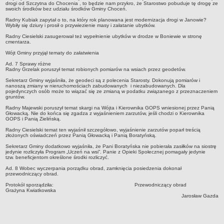
harmonogram odbioru odpadów
drogi od Szczytna do Chocenia , to będzie nam przykro, że Starostwo pobuduje tę drogę ze
swoich środków bez udziału środków Gminy Choceń.
GMINNY KOMITET OCHRONY PAMIĘCI WALK I MĘCZEŃSTWA
Radny Kubiak zapytał o to, na który rok planowana jest modernizacja drogi w Janowie?
Plany pracy
Wybiły się dziury i prosił o przywiezienie masy i załatanie ubytków.
Sprawozdania
Radny Ciesielski zasugerował też wypełnienie ubytków w drodze w Boniewie w stronę
cmentarza.
PROGRAMY
Wójt Gminy przyjął tematy do załatwienia
Startegia Rozwoju Gminy Boniewo 2025-2034
Ad. 7 Sprawy różne
Radny Grzelak poruszył temat robionych pomiarów na wsiach przez geodetów.
Program Ochrony Środowiska dla Gminy Boniewo na lata 2024-2028
z perspektywą do 2032 roku
Sekretarz Gminy wyjaśniła, że geodeci są z polecenia Starosty. Dokonują pomiarów i
nanoszą zmiany w nieruchomościach zabudowanych i niezabudowanych. Dla
pojedynczych osób może to wiązać się ze zmianą w podatku związanego z przeznaczeniem
Program Gospodarki Odpadami
gruntów.
Plan odnowy sołectwa Boniewo
Radny Majewski poruszył temat skargi na Wójta i Kierownika GOPS wniesionej przez Panią
Głowacką. Nie do końca się zgadza z wyjaśnieniem zarzutów, jeśli chodzi o Kierownika
Gminna komisja Profilaktyki i Rozwiązywania Problemów
GOPS i Panią Zielińską.
alkoholowych
Radny Ciesielski temat ten wyjaśnił szczegółowo, wyjaśnienie zarzutów poparł treścią
złożonych oświadczeń przez Panią Głowacką i Panią Boratyńską.
Strategia Rozwiązywania Problemów Społecznych
Sekretarz Gminy dodatkowo wyjaśniła, że Pani Boratyńska nie pobierała zasiłków na siostrę
jedynie rozliczyła Program „Uczeń na wsi”. Panie z Opieki Społecznej pomagały jedynie
Strategia Rozwoju Turystycznego Gminy Boniewo
tzw. beneficjentom określone środki rozliczyć.
Program współpracy z organizacjami pozarządowymi
Ad. 8 Wobec wyczerpania porządku obrad, zamknięcia posiedzenia dokonał
przewodniczący obrad.
Program profilaktyki i rozwiązywania problemów alkoholowych
Protokół sporządziła: Przewodniczący obrad
Grażyna Kwiatkowska
Lokalny program rozwoju Gminy Boniewo na lata 2012-2020
Jarosław Gazda
PROGRAM USUWANIA AZBESTU I WYROBÓW
ZAWIERAJĄCYCH AZBEST DLA GMINY BONIEWO NA LATA