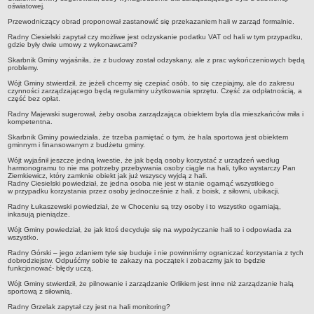
sprawozdania z wykonania budżetu
oświatowej.
Plan postępowań na 2026 rok
Przewodniczący obrad proponował zastanowić się przekazaniem hali w zarząd formalnie.
Radny Ciesielski zapytał czy możliwe jest odzyskanie podatku VAT od hali w tym przypadku,
Plan postępowań o udzielenie zamówień na rok 2025
gdzie były dwie umowy z wykonawcami?
Plan postępowań na rok 2024
Skarbnik Gminy wyjaśniła, że z budowy został odzyskany, ale z prac wykończeniowych będą
problemy.
Plan postępowań o udzielenie zamówień na rok 2023
Wójt Gminy stwierdził, że jeżeli chcemy się czepiać osób, to się czepiajmy, ale do zakresu
czynności zarządzającego będą regulaminy użytkowania sprzętu. Część za odpłatnością, a
Plan postępowań o udzielenie zamówień na rok 2022
część bez opłat.
Plan postępowań w 2021 roku
Radny Majewski sugerował, żeby osoba zarządzająca obiektem była dla mieszkańców miła i
kompetentna.
Plan postępowań o udzielenie zamówień w 2020 roku
Skarbnik Gminy powiedziała, że trzeba pamiętać o tym, że hala sportowa jest obiektem
gminnym i finansowanym z budżetu gminy.
Plan postępowań o udzielenie zamówień na 2019
Wójt wyjaśnił jeszcze jedną kwestie, że jak będą osoby korzystać z urządzeń według
Plan postępowań o udzielenie zamówień w 2018 roku
harmonogramu to nie ma potrzeby przebywania osoby ciągle na hali, tylko wystarczy Pan
Ziemkiewicz, który zamknie obiekt jak już wszyscy wyjdą z hali.
Plan postępowań o udzielenie zamówień w 2017 roku
Radny Ciesielski powiedział, że jedna osoba nie jest w stanie ogarnąć wszystkiego
w przypadku korzystania przez osoby jednocześnie z hali, z boisk, z siłowni, ubikacji.
Dług publiczny, Pomoc publiczna
Radny Łukaszewski powiedział, że w Choceniu są trzy osoby i to wszystko ogarniają,
inkasują pieniądze.
Realizacja inwestycji
Wójt Gminy powiedział, że jak ktoś decyduje się na wypożyczanie hali to i odpowiada za
wszystko.
przetargi
Radny Górski – jego zdaniem tyle się buduje i nie powinniśmy ograniczać korzystania z tych
Konkursy
dobrodziejstw. Odpuśćmy sobie te zakazy na początek i zobaczmy jak to będzie
funkcjonować- błędy uczą.
elektronizacja zamówień publicznych
Wójt Gminy stwierdził, że pilnowanie i zarządzanie Orlikiem jest inne niż zarządzanie halą
sportową z siłownią.
zamówienia do 170 000 PLN
Radny Grzelak zapytał czy jest na hali monitoring?
PRAWO LOKALNE