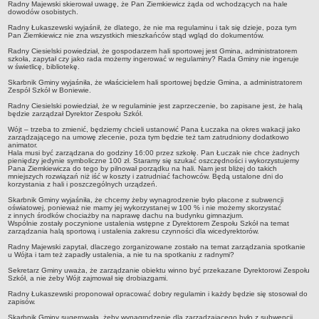
Radny Majewski skierował uwagę, że Pan Ziemkiewicz żąda od wchodzących na hale
dowodów osobistych.
jednostki pomocnicze /sołectwa Gminy Boniewo/
Radny Łukaszewski wyjaśnił, że dlatego, że nie ma regulaminu i tak się dzieje, poza tym
Gminne Instytucje Kultury
Pan Ziemkiewicz nie zna wszystkich mieszkańców stąd wgląd do dokumentów.
Radny Ciesielski powiedział, że gospodarzem hali sportowej jest Gmina, administratorem
Nabór pracowników na stanowiska pracy
szkoła, zapytał czy jako rada możemy ingerować w regulaminy? Rada Gminy nie ingeruje
w świetlicę, bibliotekę.
Deklaracja dostępności strony internetowej Urzędu Gminy Boniewo
Skarbnik Gminy wyjaśniła, że właścicielem hali sportowej będzie Gmina, a administratorem
Zespół Szkół w Boniewie.
RODO
Radny Ciesielski powiedział, że w regulaminie jest zaprzeczenie, bo zapisane jest, że halą
REJESTRY
będzie zarządzał Dyrektor Zespołu Szkół.
Rejestry i ewidencje
Wójt – trzeba to zmienić, będziemy chcieli ustanowić Pana Łuczaka na okres wakacji jako
zarządzającego na umowę zlecenie, poza tym będzie też tam zatrudniony dodatkowo
Rejestr działalności regulowanej
animator.
Hala musi być zarządzana do godziny 16:00 przez szkołę. Pan Łuczak nie chce żadnych
Ewidencja udzielonych i cofniętych zezwoleń na prowadzenie
pieniędzy jedynie symboliczne 100 zł. Staramy się szukać oszczędności i wykorzystujemy
Pana Ziemkiewicza do tego by pilnował porządku na hali. Nam jest bliżej do takich
Zbiorowego Zaopatrzenia w Wodę i Zbiorowego Odprowadzania
mniejszych rozwiązań niż iść w koszty i zatrudniać fachowców. Będą ustalone dni do
korzystania z hali i poszczególnych urządzeń.
Ścieków
Skarbnik Gminy wyjaśniła, że chcemy żeby wynagrodzenie było płacone z subwencji
Rejestr Instytucji Kultury
oświatowej, ponieważ nie mamy jej wykorzystanej w 100 % i nie możemy skorzystać
z innych środków chociażby na naprawę dachu na budynku gimnazjum.
Zestawienie przedsiębiorców w zakresie opróżniania zbiorników
Wspólnie zostały poczynione ustalenia wstępne z Dyrektorem Zespołu Szkół na temat
zarządzania halą sportową i ustalenia zakresu czynności dla wicedyrektorów.
bezodpływowych lub osadników
Radny Majewski zapytał, dlaczego zorganizowane zostało na temat zarządzania spotkanie
AKTUALNOŚCI GMINY BONIEWO
u Wójta i tam też zapadły ustalenia, a nie tu na spotkaniu z radnymi?
FINANSE GMINY
Sekretarz Gminy uważa, że zarządzanie obiektu winno być przekazane Dyrektorowi Zespołu
Szkół, a nie żeby Wójt zajmował się drobiazgami.
Majątek gminy
Radny Łukaszewski proponował opracować dobry regulamin i każdy będzie się stosował do
Budżet
zapisów.
Skarbnik Gminy sugerowała, żeby wynagrodzenie dla zarządzającego było z subwencji