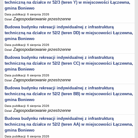
techniczną na działce nr 52/3 (teren Y) w miejscowości Łączewna,
DRUKI
gmina Boniewo
OŚWIADCZENIA MAJĄTKOWE
Data publikacji: 6 sierpnia 2026
Oświadczenia majątkowe za 2025 rok
Zagospodarowanie przestrzenne
Dział:
Kadencja 2024-2029
Budowa budynku rekreacji indywidualnej z infrastrukturą
kadencja 2018-2023 - upływ kadencji rok 2024
techniczną na działce nr 52/2 (teren DD) w miejscowości Łączewna,
gmina Boniewo
oświadczenia mjątkowe Dyrektora Gminnej Biblioteki Publicznej
Data publikacji: 6 sierpnia 2026
Objęcie funkcji Kierownika USC
Zagospodarowanie przestrzenne
Dział:
Objęcie stanowiska Zastępcy Wójta Gminy
Budowa budynku rekreacji indywidualnej z infrastrukturą
techniczną na działce nr 52/2 (teren CC) w miejscowości Łączewna,
Oświadczenia majątkowe za 2023 rok
gmina Boniewo
Oświadczenia majątkowe za 2022 rok
Data publikacji: 6 sierpnia 2026
Oświadczenia majątkowe za 2021
Zagospodarowanie przestrzenne
Dział:
Zakończenie pełnienia funkcji Dyrektora Zespołu Szkół w Boniewie
Budowa budynku rekreacji indywidualnej z infrastrukturą
techniczną na działce nr 52/2 (teren BB) w miejscowości Łączewna,
Objęcie funkcji Dyrektora Zespołu Szkół w Boniewie
gmina Boniewo
Oświadczenia majątkowe za 2024 rok
Data publikacji: 6 sierpnia 2026
Zagospodarowanie przestrzenne
Dział:
Prezes SIM KZN KUJAWY
Budowa budynku rekreacji indywidualnej z infrastrukturą
Kierownik Klubu Dziecięcego w Boniewie
techniczną na działce nr 52/2 (teren AA) w miejscowości Łączewna,
KONTROLE
gmina Boniewo
Zewnętrzne
Data publikacji: 6 sierpnia 2026