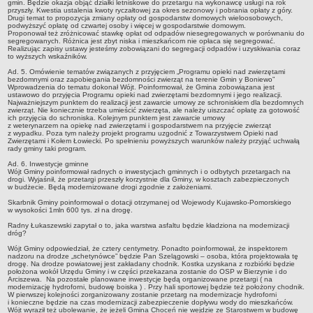
gmin. Będzie okazja objąć działki letniskowe do przetargu na wykonawcę usługi na rok
przyszły. Kwestia ustalenia kwoty ryczałtowej za okres sezonowy i pobrania opłaty z góry.
Lista lokalnych liderów
Drugi temat to propozycja zmiany opłaty od gospodarstw domowych wieloosobowych,
podwyższyć opłatę od czwartej osoby i więcej w gospodarstwie domowym.
Podmioty uprawnione do świadczenia usług integracji społecznej
Proponował też zróżnicować stawkę opłat od odpadów niesegregowanych w porównaniu do
segregowanych. Różnica jest zbyt niska i mieszkańcom nie opłaca się segregować.
Realizując zapisy ustawy jesteśmy zobowiązani do segregacji odpadów i uzyskiwania coraz
Podmioty realizujące usługi integracji społecznej w 2009
to wyższych wskaźników.
Wykaz usług społecznych
Ad. 5. Omówienie tematów związanych z przyjęciem „Programu opieki nad zwierzętami
bezdomnymi oraz zapobiegania bezdomności zwierząt na terenie Gmin y Boniewo”
Plan utrwalania rezultatów
Wprowadzenia do tematu dokonał Wójt. Poinformował, że Gmina zobowiązana jest
ustawowo do przyjęcia Programu opieki nad zwierzętami bezdomnymi i jego realizacji.
Najważniejszym punktem do realizacji jest zawarcie umowy ze schroniskiem dla bezdomnych
FUNDUSZ WSPARCIA
zwierząt. Nie koniecznie trzeba umieścić zwierzęta, ale należy uiszczać opłatę za gotowość
ich przyjęcia do schroniska. Kolejnym punktem jest zawarcie umowy
MIENIE KOMUNALNE
z weterynarzem na opiekę nad zwierzętami i gospodarstwem na przyjęcie zwierząt
2006
z wypadku. Poza tym należy projekt programu uzgodnić z Towarzystwem Opieki nad
Zwierzętami i Kołem Łowiecki. Po spełnieniu powyższych warunków należy przyjąć uchwałą
rady gminy taki program.
2007
Ad. 6. Inwestycje gminne
2008
Wójt Gminy poinformował radnych o inwestycjach gminnych i o odbytych przetargach na
drogi. Wyjaśnił, że przetargi przeszły korzystnie dla Gminy, w kosztach zabezpieczonych
2010
w budżecie. Będą modernizowane drogi zgodnie z założeniami.
Skarbnik Gminy poinformował o dotacji otrzymanej od Wojewody Kujawsko-Pomorskiego
2009
w wysokości 1mln 600 tys. zł na drogę.
POMOC PUBLICZNA
Radny Łukaszewski zapytał o to, jaka warstwa asfaltu będzie kładziona na modernizacji
dróg?
PUBLICZNIE DOSTĘPNY WYKAZ DANYCH ZAWIERAJĄCYCH INFORMACJE O
ŚRODOWISKU I JEGO OCHRONIE
Wójt Gminy odpowiedział, że cztery centymetry. Ponadto poinformował, że inspektorem
nadzoru na drodze „schetynówce” będzie Pan Szelągowski – osoba, która projektowała tę
Pliki do pobrania
drogę. Na drodze powiatowej jest zakładany chodnik. Kostka uzyskana z rozbiórki będzie
położona wokół Urzędu Gminy i w części przekazana zostanie do OSP w Bierzynie i do
Udostepnianie informacji o środowisku
Arciszewa. Na pozostałe planowane inwestycje będą organizowane przetargi ( na
modernizację hydroforni, budowę boiska ) . Przy hali sportowej będzie też położony chodnik.
Informacja o wykazie
W pierwszej kolejności zorganizowany zostanie przetarg na modernizacje hydroforni
i konieczne będzie na czas modernizacji zabezpieczenie dopływu wody do mieszkańców.
Wójt wyraził też ubolewanie, że jeżeli Gmina Choceń nie wejdzie ze Starostwem w budowę