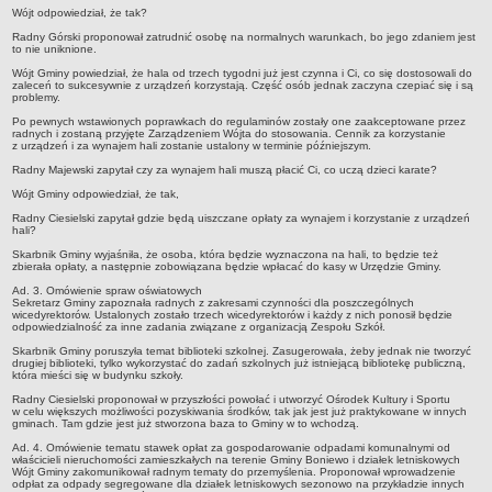
Wójt odpowiedział, że tak?
Statut
Radny Górski proponował zatrudnić osobę na normalnych warunkach, bo jego zdaniem jest
Uchwały
to nie uniknione.
Projekty uchwał
Wójt Gminy powiedział, że hala od trzech tygodni już jest czynna i Ci, co się dostosowali do
zaleceń to sukcesywnie z urządzeń korzystają. Część osób jednak zaczyna czepiać się i są
problemy.
Zarządzenia
Po pewnych wstawionych poprawkach do regulaminów zostały one zaakceptowane przez
Protokoły
radnych i zostaną przyjęte Zarządzeniem Wójta do stosowania. Cennik za korzystanie
z urządzeń i za wynajem hali zostanie ustalony w terminie późniejszym.
Opłaty i podatki
Radny Majewski zapytał czy za wynajem hali muszą płacić Ci, co uczą dzieci karate?
Zagospodarowanie przestrzenne
Wójt Gminy odpowiedział, że tak,
Obwieszczenia,Zawiadomienia, sprawozdania ochrony środowiska
Radny Ciesielski zapytał gdzie będą uiszczane opłaty za wynajem i korzystanie z urządzeń
hali?
Decyzje o środowiskowych uwarunkowaniach
Skarbnik Gminy wyjaśniła, że osoba, która będzie wyznaczona na hali, to będzie też
zbierała opłaty, a następnie zobowiązana będzie wpłacać do kasy w Urzędzie Gminy.
REWITALIZACJA GMINY BONIEWO
Ad. 3. Omówienie spraw oświatowych
PPWOW
Sekretarz Gminy zapoznała radnych z zakresami czynności dla poszczególnych
Aktualności
wicedyrektorów. Ustalonych zostało trzech wicedyrektorów i każdy z nich ponosił będzie
odpowiedzialność za inne zadania związane z organizacją Zespołu Szkół.
konkursy
Skarbnik Gminy poruszyła temat biblioteki szkolnej. Zasugerowała, żeby jednak nie tworzyć
drugiej biblioteki, tylko wykorzystać do zadań szkolnych już istniejącą bibliotekę publiczną,
Podręcznik PPWOW
która mieści się w budynku szkoły.
Radny Ciesielski proponował w przyszłości powołać i utworzyć Ośrodek Kultury i Sportu
Plan działania
w celu większych możliwości pozyskiwania środków, tak jak jest już praktykowane w innych
gminach. Tam gdzie jest już stworzona baza to Gminy w to wchodzą.
Strategia Rozwiązywania Problemów Społecznych
Ad. 4. Omówienie tematu stawek opłat za gospodarowanie odpadami komunalnymi od
Lista osób kluczowych
właścicieli nieruchomości zamieszkałych na terenie Gminy Boniewo i działek letniskowych
Wójt Gminy zakomunikował radnym tematy do przemyślenia. Proponował wprowadzenie
odpłat za odpady segregowane dla działek letniskowych sezonowo na przykładzie innych
Lista aktywności społecznych