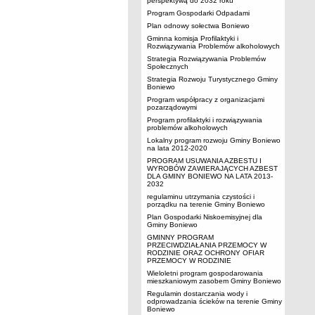
perspektywą do 2032 roku
Program Gospodarki Odpadami
Plan odnowy sołectwa Boniewo
Gminna komisja Profilaktyki i
Rozwiązywania Problemów alkoholowych
Strategia Rozwiązywania Problemów
Społecznych
Strategia Rozwoju Turystycznego Gminy
Boniewo
Program współpracy z organizacjami
pozarządowymi
Program profilaktyki i rozwiązywania
problemów alkoholowych
Lokalny program rozwoju Gminy Boniewo
na lata 2012-2020
PROGRAM USUWANIA AZBESTU I
WYROBÓW ZAWIERAJĄCYCH AZBEST
DLA GMINY BONIEWO NA LATA 2013-
2032
regulaminu utrzymania czystości i
porządku na terenie Gminy Boniewo
Plan Gospodarki Niskoemisyjnej dla
Gminy Boniewo
GMINNY PROGRAM
PRZECIWDZIAŁANIA PRZEMOCY W
RODZINIE ORAZ OCHRONY OFIAR
PRZEMOCY W RODZINIE
Wieloletni program gospodarowania
mieszkaniowym zasobem Gminy Boniewo
Regulamin dostarczania wody i
odprowadzania ścieków na terenie Gminy
Boniewo