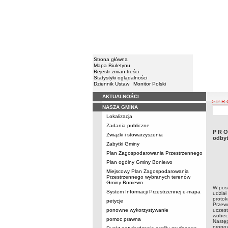
Strona główna
Mapa Biuletynu
Rejestr zmian treści
Statystyki oglądalności
Dziennik Ustaw
Monitor Polski
AKTUALNOŚCI
Menu
> P R 
NASZA GMINA
Lokalizacja
Zadania publiczne
P R O
Związki i stowarzyszenia
odbyt
Zabytki Gminy
Plan Zagospodarowania Przestrzennego
Plan ogólny Gminy Boniewo
Miejscowy Plan Zagospodarowania
Przestrzennego wybranych terenów
Gminy Boniewo
W pos
System Informacji Przestrzennej e-mapa
udział
protok
petycje
Przewo
ponowne wykorzystywanie
uczest
wobec
pomoc prawna
Następ
propoz