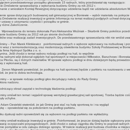
yjęciem przedstawionego porządku głosowało 15 radnych, który przedstawiał się następująco:
ie.Omówienie sprawozdania z wykonania budżetu Gminy za rok 2012 r.
anie z wnioskiem Komisji Rewizyjnej dotyczącego udzielenia bądź nie udzielania absolutorium W
.
nie spraw dotyczących budowanej sali gimnastycznej w Boniewie – wybór materiału na pokrycie
i.Omówienie realizacji inwestycji w gminie.Informacja na temat realizacji podjętych uchwał dotycz
 ustawy o utrzymaniu czystości i porządku w gminie.
y różne.Zakończenie.
adzenia do tematu dokonała Pani Aleksandra Woźniak – Skarbnik Gminy pokrótce przeds
anie budżetu Gminy za 2012 rok po stronie dochodów
tków oraz realizację zadań inwestycyjnych. Do przedstawionego sprawozdania nikt nie wniósł uw
Gminy – Pan Marek Klimkiewicz poinformował radnych o wyborze wykonawcy na rozbudowę i p
ni wraz z termomodernizacją oraz modernizacją oświetlenia budynku Szkoły Podstawowej w Boni
a firma Hydropol Spółka z o. o.
ynina. Jeśli chodzi o temat wyboru rodzaju podłogi na hali, to wspólnie
oma radnymi wójt dokonał oględzin hal sportowych w miejscowości Wilkowice, Baruchowo i Borowiac
ica Płocka, są z różnych materiałów. W sprawie wyboru podłogi w dniu dzisiejszym będą prowadz
wy z wykonawcą hali.
Zenon Majewski powiedział, że podłoga na hali sportowej będzie z parkietu na rusztowaniu z we
dził, że jest to dobra technologia.
miny – w sprawie rodzaju podłogi głos decydujący należy do Rady Gminy
ektora nadzoru.
dniczący obrad zapytał o technologię kładzenia podłogi.
miny omówił ten temat i wyjaśnił sprawę wentylacji grawitacyjnej sali sportowej. Trzeba będzie coś
yły uchylne.
Adam Ciesielski stwierdził, że jak Gminę jest stać na halę sportową to i na wygląd
tykę – opowiedział się za położeniem na podłogi parkietu.
ku dyskusji radni opowiedzieli się za wyborem na podłogi parkietu nie wykładziny.
miny omówił realizacje inwestycji w gminie. Poinformował, że jeszcze dzisiaj będzie ogłoszony prz
wcę oczyszczalni przyzagrodowych. Jeśli chodzi o zakup ciągnika dla Gminy to poprosił radnych
nie pomysłów w celu zakupu dobrego sprzętu. W trakcie realizacji jest budowa chodnika w miejsc