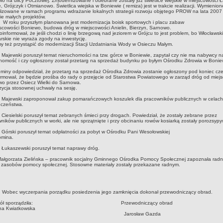
o na ulicy Pocztowej. Zmodernizowane i odebrane zostały już świetlice wiejskie w miejscowości Ł
e, Grójczyk i Otmianowo. Świetlica wiejska w Boniewie ( remiza) jest w trakcie realizacji. Wymienion
lizowane w ramach programu wdrażanie lokalnych strategii rozwoju objętego PROW na lata 2007
ie małych projektów.
u przyszłym planowana jest modernizacja boisk sportowych i placu zabaw
scowości Boniewo, budowa dróg w miejscowości Anielin, Bierzyn, Sarnowo.
oinformował, że jeśli chodzi o linię brzegową nad jeziorem w Grójcu to jest problem, bo Włocławsk
skie nie wyraża zgody na inwestycję.
 też przystąpić do modernizacji Stacji Uzdatniania Wody w Osieczu Małym.
Majewski poruszył temat nieruchomości na tzw. górce w Boniewie, zapytał czy nie ma nabywcy n
homość i czy ogłoszony został przetarg na sprzedaż budynku po byłym Ośrodku Zdrowia w Bonie
miny odpowiedział, że przetarg na sprzedaż Ośrodka Zdrowia zostanie ogłoszony pod koniec cze
rmował, że będzie prośba do rady o przejęcie od Starostwa Powiatowego w zarząd dróg od miej
o przez Osiecz Wielki do Sarnowa.
ycja stosownej uchwały na sesję.
 Majewski zaproponował zakup pomarańczowych koszulek dla pracowników publicznych w celach
eczeństwa.
Ciesielski poruszył temat zebranych śmieci przy drogach. Powiedział, że zostały zebrane przez
ników publicznych w worki, ale nie sprzątnięte i przy obcinaniu rowów kosiarką zostały porozsyp
Górski poruszył temat odpłatności za pobyt w Ośrodku Pani Wesołowskiej
omina.
Łukaszewski poruszył temat naprawy dróg.
ałgorzata Zielińska – pracownik socjalny Gminnego Ośrodka Pomocy Społecznej zapoznała radn
 zasobów pomocy społecznej. Stosowne materiały zostały przekazane radnym.
. Wobec wyczerpania porządku posiedzenia jego zamknięcia dokonał przewodniczący obrad.
tokół sporządziła: Przewodniczący obrad
na Kwiatkowska
arosław Gazda