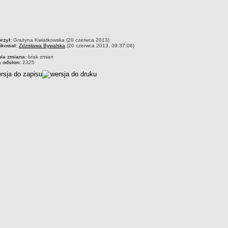
czka
rzył:
Grażyna Kwiatkowska (20 czerwca 2013)
ikował:
Zdzisława Bywalska
(20 czerwca 2013, 09:37:06)
nia zmiana:
brak zmian
a odsłon:
2325