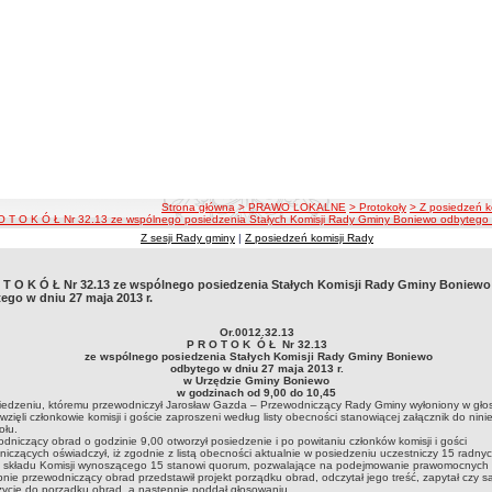
ścieżka nawigacji
Strona główna
> PRAWO LOKALNE
> Protokoły
> Z posiedzeń k
O T O K Ó Ł Nr 32.13 ze wspólnego posiedzenia Stałych Komisji Rady Gminy Boniewo odbytego 
Z sesji Rady gminy
|
Z posiedzeń komisji Rady
 T O K Ó Ł Nr 32.13 ze wspólnego posiedzenia Stałych Komisji Rady Gminy Boniewo
ego w dniu 27 maja 2013 r.
Or.0012.32.13
P R O T O K Ó Ł Nr 32.13
ze wspólnego posiedzenia Stałych Komisji Rady Gminy Boniewo
odbytego w dniu 27 maja 2013 r.
w Urzędzie Gminy Boniewo
w godzinach od 9,00 do 10,45
iedzeniu, któremu przewodniczył Jarosław Gazda – Przewodniczący Rady Gminy wyłoniony w gło
 wzięli członkowie komisji i goście zaproszeni według listy obecności stanowiącej załącznik do nini
ołu.
dniczący obrad o godzinie 9,00 otworzył posiedzenie i po powitaniu członków komisji i gości
niczących oświadczył, iż zgodnie z listą obecności aktualnie w posiedzeniu uczestniczy 15 radnyc
 składu Komisji wynoszącego 15 stanowi quorum, pozwalające na podejmowanie prawomocnych d
nie przewodniczący obrad przedstawił projekt porządku obrad, odczytał jego treść, zapytał czy s
ycje do porządku obrad, a następnie poddał głosowaniu.