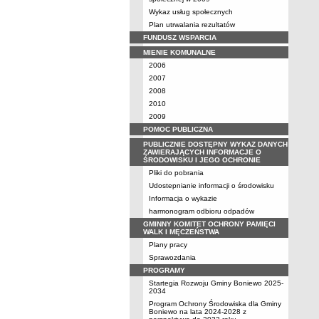
Wykaz usług społecznych
Plan utrwalania rezultatów
FUNDUSZ WSPARCIA
MIENIE KOMUNALNE
2006
2007
2008
2010
2009
POMOC PUBLICZNA
PUBLICZNIE DOSTĘPNY WYKAZ DANYCH
ZAWIERAJĄCYCH INFORMACJE O
ŚRODOWISKU I JEGO OCHRONIE
Pliki do pobrania
Udostepnianie informacji o środowisku
Informacja o wykazie
harmonogram odbioru odpadów
GMINNY KOMITET OCHRONY PAMIĘCI
WALK I MĘCZEŃSTWA
Plany pracy
Sprawozdania
PROGRAMY
Startegia Rozwoju Gminy Boniewo 2025-
2034
Program Ochrony Środowiska dla Gminy
Boniewo na lata 2024-2028 z