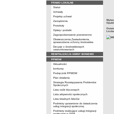
PRAWO LOKALNE
Statut
Uchwały
Projekty uchwał
metry
Wytwo
Zarządzenia
Opubl
Protokoły
Ostat
Opłaty i podatki
Liczb
Zagospodarowanie przestrzenne
Obwieszczenia,Zawiadomienia,
sprawozdania ochrony środowiska
Decyzje o środowiskowych
uwarunkowaniach
REWITALIZACJA GMINY BONIEWO
PPWOW
Aktualności
konkursy
Podręcznik PPWOW
Plan działania
Strategia Rozwiązywania Problemów
Społecznych
Lista osób kluczowych
Lista aktywności społecznych
Lista lokalnych liderów
Podmioty uprawnione do świadczenia
usług integracji społecznej
Podmioty realizujące usługi integracji
społecznej w 2009