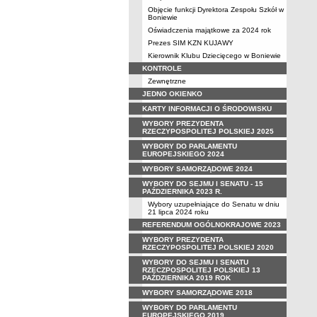
Objęcie funkcji Dyrektora Zespołu Szkół w
Boniewie
Oświadczenia majątkowe za 2024 rok
Prezes SIM KZN KUJAWY
Kierownik Klubu Dziecięcego w Boniewie
KONTROLE
Zewnętrzne
JEDNO OKIENKO
KARTY INFORMACJI O ŚRODOWISKU
WYBORY PREZYDENTA
RZECZYPOSPOLITEJ POLSKIEJ 2025
WYBORY DO PARLAMENTU
EUROPEJSKIEGO 2024
WYBORY SAMORZĄDOWE 2024
WYBORY DO SEJMU I SENATU - 15
PAŹDZIERNIKA 2023 R.
Wybory uzupełniające do Senatu w dniu
21 lipca 2024 roku
REFERENDUM OGÓLNOKRAJOWE 2023
WYBORY PREZYDENTA
RZECZYPOSPOLITEJ POLSKIEJ 2020
WYBORY DO SEJMU I SENATU
RZECZPOSPOLITEJ POLSKIEJ 13
PAŹDZIERNIKA 2019 ROK
WYBORY SAMORZĄDOWE 2018
WYBORY DO PARLAMENTU
EUROPEJSKIEGO 2019