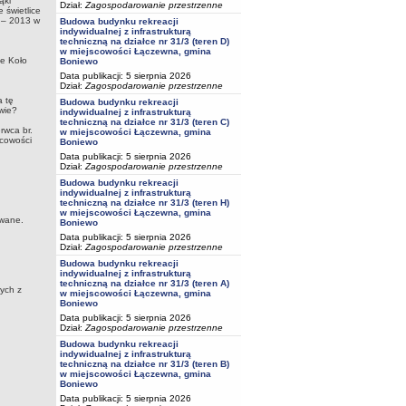
ąki
Dział:
Zagospodarowanie przestrzenne
e świetlice
 – 2013 w
Budowa budynku rekreacji
indywidualnej z infrastrukturą
techniczną na działce nr 31/3 (teren D)
w miejscowości Łączewna, gmina
ie Koło
Boniewo
Data publikacji: 5 sierpnia 2026
Dział:
Zagospodarowanie przestrzenne
a tę
Budowa budynku rekreacji
wie?
indywidualnej z infrastrukturą
techniczną na działce nr 31/3 (teren C)
rwca br.
w miejscowości Łączewna, gmina
scowości
Boniewo
Data publikacji: 5 sierpnia 2026
Dział:
Zagospodarowanie przestrzenne
Budowa budynku rekreacji
indywidualnej z infrastrukturą
techniczną na działce nr 31/3 (teren H)
w miejscowości Łączewna, gmina
ywane.
Boniewo
Data publikacji: 5 sierpnia 2026
Dział:
Zagospodarowanie przestrzenne
Budowa budynku rekreacji
indywidualnej z infrastrukturą
techniczną na działce nr 31/3 (teren A)
ych z
w miejscowości Łączewna, gmina
Boniewo
Data publikacji: 5 sierpnia 2026
Dział:
Zagospodarowanie przestrzenne
Budowa budynku rekreacji
indywidualnej z infrastrukturą
techniczną na działce nr 31/3 (teren B)
w miejscowości Łączewna, gmina
Boniewo
Data publikacji: 5 sierpnia 2026