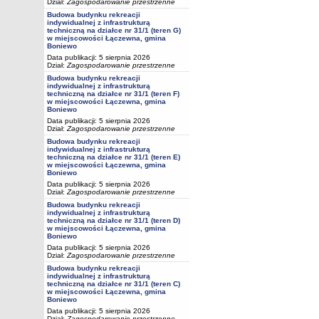
Dział:
Zagospodarowanie przestrzenne
Budowa budynku rekreacji
indywidualnej z infrastrukturą
techniczną na działce nr 31/1 (teren G)
w miejscowości Łączewna, gmina
Boniewo
Data publikacji: 5 sierpnia 2026
Dział:
Zagospodarowanie przestrzenne
Budowa budynku rekreacji
indywidualnej z infrastrukturą
techniczną na działce nr 31/1 (teren F)
w miejscowości Łączewna, gmina
Boniewo
Data publikacji: 5 sierpnia 2026
Dział:
Zagospodarowanie przestrzenne
Budowa budynku rekreacji
indywidualnej z infrastrukturą
techniczną na działce nr 31/1 (teren E)
w miejscowości Łączewna, gmina
Boniewo
Data publikacji: 5 sierpnia 2026
Dział:
Zagospodarowanie przestrzenne
Budowa budynku rekreacji
indywidualnej z infrastrukturą
techniczną na działce nr 31/1 (teren D)
w miejscowości Łączewna, gmina
Boniewo
Data publikacji: 5 sierpnia 2026
Dział:
Zagospodarowanie przestrzenne
Budowa budynku rekreacji
indywidualnej z infrastrukturą
techniczną na działce nr 31/1 (teren C)
w miejscowości Łączewna, gmina
Boniewo
Data publikacji: 5 sierpnia 2026
Dział:
Zagospodarowanie przestrzenne