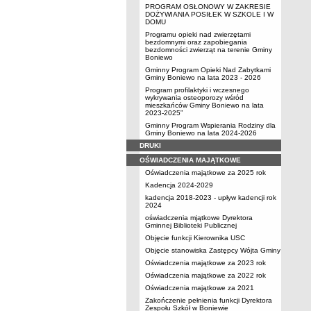
PROGRAM OSŁONOWY W ZAKRESIE
DOŻYWIANIA POSIŁEK W SZKOLE I W
DOMU
Programu opieki nad zwierzętami
bezdomnymi oraz zapobiegania
bezdomności zwierząt na terenie Gminy
Boniewo
Gminny Program Opieki Nad Zabytkami
Gminy Boniewo na lata 2023 - 2026
Program profilaktyki i wczesnego
wykrywania osteoporozy wśród
mieszkańców Gminy Boniewo na lata
2023-2025”
Gminny Program Wspierania Rodziny dla
Gminy Boniewo na lata 2024-2026
DRUKI
OŚWIADCZENIA MAJĄTKOWE
Oświadczenia majątkowe za 2025 rok
Kadencja 2024-2029
kadencja 2018-2023 - upływ kadencji rok
2024
oświadczenia mjątkowe Dyrektora
Gminnej Biblioteki Publicznej
Objęcie funkcji Kierownika USC
Objęcie stanowiska Zastępcy Wójta Gminy
Oświadczenia majątkowe za 2023 rok
Oświadczenia majątkowe za 2022 rok
Oświadczenia majątkowe za 2021
Zakończenie pełnienia funkcji Dyrektora
Zespołu Szkół w Boniewie