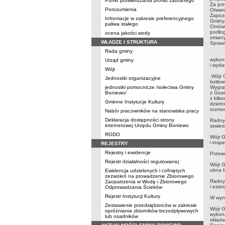
Punkt potwierdzania profilu zaufanego
Za prz
Porozumienia
Otwarc
Zapozn
Infromacje w zakresie preferencyjnego
Gminy
paliwa stałego
Omówie
podłog
ocena jakości wody
zmiany
WŁADZE I STRUKTURA
Spraw
Rada gminy
Wprow
wykon
Urząd gminy
i wyda
Wójt
Wójt 
Jednostki organizacyjne
kotłow
jednostki pomocnicze /sołectwa Gminy
Wygrał
Boniewo/
z Gost
z kilk
Gminne Instytucje Kultury
dzieln
rozmo
Nabór pracowników na stanowiska pracy
Deklaracja dostępności strony
Radny 
internetowej Urzędu Gminy Boniewo
stwier
RODO
Wójt G
i insp
REJESTRY
Rejestry i ewidencje
Przewo
Rejestr działalności regulowanej
Wójt G
okna b
Ewidencja udzielonych i cofniętych
zezwoleń na prowadzenie Zbiorowego
Radny 
Zaopatrzenia w Wodę i Zbiorowego
i este
Odprowadzania Ścieków
Rejestr Instytucji Kultury
W wyni
Zestawienie przedsiębiorców w zakresie
Wójt G
opróżniania zbiorników bezodpływowych
wykona
lub osadników
składa