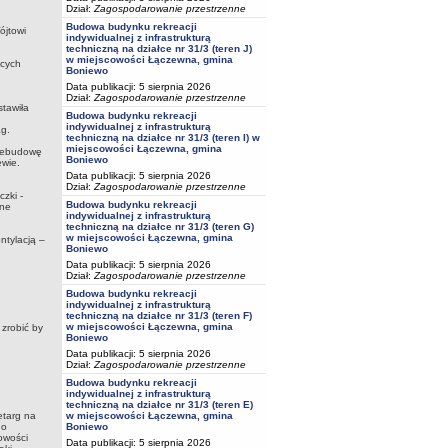
Dział:
Zagospodarowanie przestrzenne
Budowa budynku rekreacji
ójtowi
indywidualnej z infrastrukturą
techniczną na działce nr 31/3 (teren J)
w miejscowości Łączewna, gmina
ących
Boniewo
Data publikacji: 5 sierpnia 2026
Dział:
Zagospodarowanie przestrzenne
tawiła
Budowa budynku rekreacji
indywidualnej z infrastrukturą
ag.
techniczną na działce nr 31/3 (teren I) w
miejscowości Łączewna, gmina
rzebudowę
Boniewo
ewie.
Data publikacji: 5 sierpnia 2026
Dział:
Zagospodarowanie przestrzenne
zki -
Budowa budynku rekreacji
one
indywidualnej z infrastrukturą
techniczną na działce nr 31/3 (teren G)
w miejscowości Łączewna, gmina
ntylacją –
Boniewo
Data publikacji: 5 sierpnia 2026
Dział:
Zagospodarowanie przestrzenne
Budowa budynku rekreacji
indywidualnej z infrastrukturą
techniczną na działce nr 31/3 (teren F)
w miejscowości Łączewna, gmina
 zrobić by
Boniewo
Data publikacji: 5 sierpnia 2026
Dział:
Zagospodarowanie przestrzenne
Budowa budynku rekreacji
indywidualnej z infrastrukturą
techniczną na działce nr 31/3 (teren E)
w miejscowości Łączewna, gmina
etarg na
Boniewo
 o
owości
Data publikacji: 5 sierpnia 2026