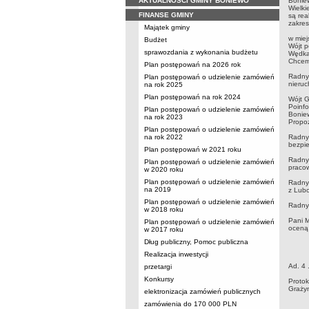
AKTUALNOŚCI GMINY BONIEWO
Boniew
Wielki
FINANSE GMINY
są rea
zakres
Majątek gminy
W rok
w miej
Budżet
Wójt p
sprawozdania z wykonania budżetu
Wędkar
Chcemy
Plan postępowań na 2026 rok
Radny 
Plan postępowań o udzielenie zamówień
nieruc
na rok 2025
Plan postępowań na rok 2024
Wójt G
Poinfo
Plan postępowań o udzielenie zamówień
Boniew
na rok 2023
Propoz
Plan postępowań o udzielenie zamówień
na rok 2022
Radny
bezpi
Plan postępowań w 2021 roku
Radny 
Plan postępowań o udzielenie zamówień
pracow
w 2020 roku
Plan postępowań o udzielenie zamówień
Radny 
na 2019
z Lub
Plan postępowań o udzielenie zamówień
Radny 
w 2018 roku
Pani M
Plan postępowań o udzielenie zamówień
oceną
w 2017 roku
Dług publiczny, Pomoc publiczna
Realizacja inwestycji
Ad. 4 
przetargi
Konkursy
Pro
Graży
elektronizacja zamówień publicznych
J
zamówienia do 170 000 PLN