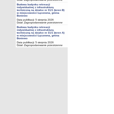
Budowa budynku rekreacji
indywidualnej z infrastrukturą
techniczną na działce nr 31/1 (teren B)
w miejscowości Łączewna, gmina
Boniewo
Data publikacji: 5 sierpnia 2026
Dział:
Zagospodarowanie przestrzenne
Budowa budynku rekreacji
indywidualnej z infrastrukturą
techniczną na działce nr 31/1 (teren A)
w miejscowości Łączewna, gmina
Boniewo
Data publikacji: 5 sierpnia 2026
Dział:
Zagospodarowanie przestrzenne