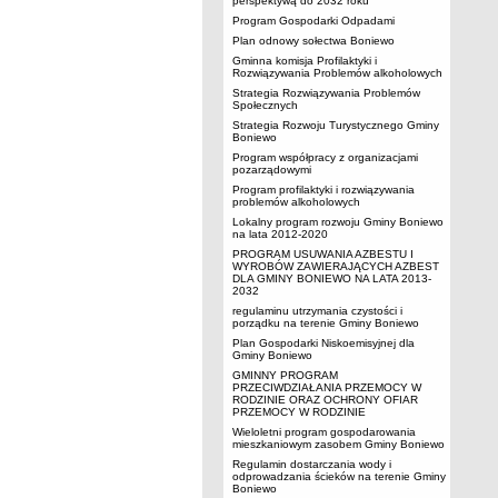
perspektywą do 2032 roku
Program Gospodarki Odpadami
Plan odnowy sołectwa Boniewo
Gminna komisja Profilaktyki i
Rozwiązywania Problemów alkoholowych
Strategia Rozwiązywania Problemów
Społecznych
Strategia Rozwoju Turystycznego Gminy
Boniewo
Program współpracy z organizacjami
pozarządowymi
Program profilaktyki i rozwiązywania
problemów alkoholowych
Lokalny program rozwoju Gminy Boniewo
na lata 2012-2020
PROGRAM USUWANIA AZBESTU I
WYROBÓW ZAWIERAJĄCYCH AZBEST
DLA GMINY BONIEWO NA LATA 2013-
2032
regulaminu utrzymania czystości i
porządku na terenie Gminy Boniewo
Plan Gospodarki Niskoemisyjnej dla
Gminy Boniewo
GMINNY PROGRAM
PRZECIWDZIAŁANIA PRZEMOCY W
RODZINIE ORAZ OCHRONY OFIAR
PRZEMOCY W RODZINIE
Wieloletni program gospodarowania
mieszkaniowym zasobem Gminy Boniewo
Regulamin dostarczania wody i
odprowadzania ścieków na terenie Gminy
Boniewo