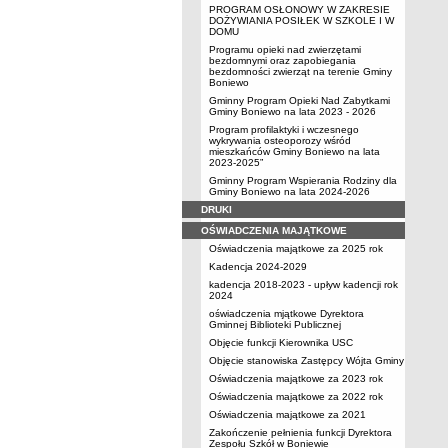
PROGRAM OSŁONOWY W ZAKRESIE
DOŻYWIANIA POSIŁEK W SZKOLE I W
DOMU
Programu opieki nad zwierzętami
bezdomnymi oraz zapobiegania
bezdomności zwierząt na terenie Gminy
Boniewo
Gminny Program Opieki Nad Zabytkami
Gminy Boniewo na lata 2023 - 2026
Program profilaktyki i wczesnego
wykrywania osteoporozy wśród
mieszkańców Gminy Boniewo na lata
2023-2025”
Gminny Program Wspierania Rodziny dla
Gminy Boniewo na lata 2024-2026
DRUKI
OŚWIADCZENIA MAJĄTKOWE
Oświadczenia majątkowe za 2025 rok
Kadencja 2024-2029
kadencja 2018-2023 - upływ kadencji rok
2024
oświadczenia mjątkowe Dyrektora
Gminnej Biblioteki Publicznej
Objęcie funkcji Kierownika USC
Objęcie stanowiska Zastępcy Wójta Gminy
Oświadczenia majątkowe za 2023 rok
Oświadczenia majątkowe za 2022 rok
Oświadczenia majątkowe za 2021
Zakończenie pełnienia funkcji Dyrektora
Zespołu Szkół w Boniewie