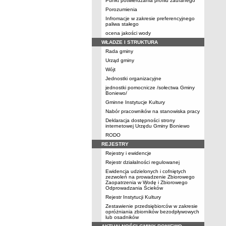
Punkt potwierdzania profilu zaufanego
Porozumienia
Infromacje w zakresie preferencyjnego
paliwa stałego
ocena jakości wody
WŁADZE I STRUKTURA
Rada gminy
Urząd gminy
Wójt
Jednostki organizacyjne
jednostki pomocnicze /sołectwa Gminy
Boniewo/
Gminne Instytucje Kultury
Nabór pracowników na stanowiska pracy
Deklaracja dostępności strony
internetowej Urzędu Gminy Boniewo
RODO
REJESTRY
Rejestry i ewidencje
Rejestr działalności regulowanej
Ewidencja udzielonych i cofniętych
zezwoleń na prowadzenie Zbiorowego
Zaopatrzenia w Wodę i Zbiorowego
Odprowadzania Ścieków
Rejestr Instytucji Kultury
Zestawienie przedsiębiorców w zakresie
opróżniania zbiorników bezodpływowych
lub osadników