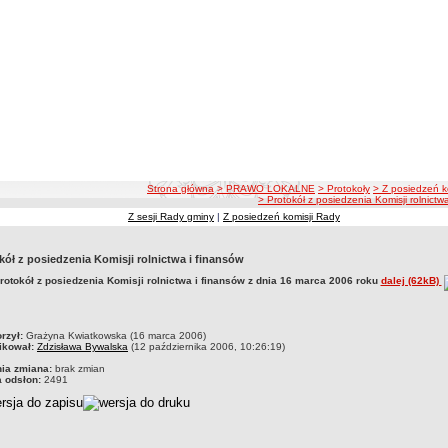
ścieżka nawigacji
Strona główna
> PRAWO LOKALNE
> Protokoły
> Z posiedzeń k
> Protokół z posiedzenia Komisji rolnictw
Z sesji Rady gminy
|
Z posiedzeń komisji Rady
kół z posiedzenia Komisji rolnictwa i finansów
rotokół z posiedzenia Komisji rolnictwa i finansów z dnia 16 marca 2006 roku
dalej (62kB)
czka
rzył:
Grażyna Kwiatkowska (16 marca 2006)
ikował:
Zdzisława Bywalska
(12 października 2006, 10:26:19)
nia zmiana:
brak zmian
a odsłon:
2491