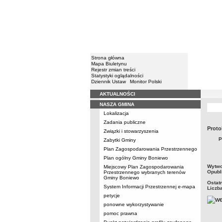
Strona główna
Mapa Biuletynu
Rejestr zmian treści
Statystyki oglądalności
Dziennik Ustaw
Monitor Polski
AKTUALNOŚCI
Menu
NASZA GMINA
Lokalizacja
Zadania publiczne
Proto
Związki i stowarzyszenia
P
Zabytki Gminy
Plan Zagospodarowania Przestrzennego
Plan ogólny Gminy Boniewo
metry
Wytwo
Miejscowy Plan Zagospodarowania
Opubl
Przestrzennego wybranych terenów
Gminy Boniewo
Ostat
System Informacji Przestrzennej e-mapa
Liczb
petycje
ponowne wykorzystywanie
pomoc prawna