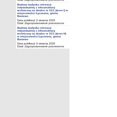
Budowa budynku rekreacji
indywidualnej z infrastrukturą
techniczną na działce nr 31/1 (teren I) w
miejscowości Łączewna, gmina
Boniewo
Data publikacji: 6 sierpnia 2026
Dział:
Zagospodarowanie przestrzenne
Budowa budynku rekreacji
indywidualnej z infrastrukturą
techniczną na działce nr 31/1 (teren H)
w miejscowości Łączewna, gmina
Boniewo
Data publikacji: 6 sierpnia 2026
Dział:
Zagospodarowanie przestrzenne