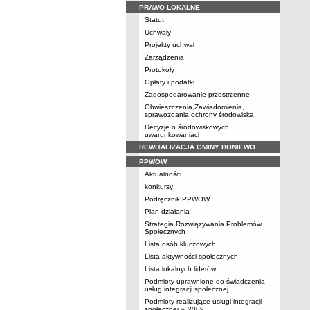
PRAWO LOKALNE
Statut
Uchwały
Projekty uchwał
Zarządzenia
Protokoły
Opłaty i podatki
Zagospodarowanie przestrzenne
Obwieszczenia,Zawiadomienia,
sprawozdania ochrony środowiska
Decyzje o środowiskowych
uwarunkowaniach
REWITALIZACJA GMINY BONIEWO
PPWOW
Aktualności
konkursy
Podręcznik PPWOW
Plan działania
Strategia Rozwiązywania Problemów
Społecznych
Lista osób kluczowych
Lista aktywności społecznych
Lista lokalnych liderów
Podmioty uprawnione do świadczenia
usług integracji społecznej
Podmioty realizujące usługi integracji
społecznej w 2009