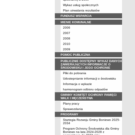
Wykaz usług społecznych
Plan utrwalania rezultatów
FUNDUSZ WSPARCIA
MIENIE KOMUNALNE
2006
2007
2008
2010
2009
POMOC PUBLICZNA
PUBLICZNIE DOSTĘPNY WYKAZ DANYCH
ZAWIERAJĄCYCH INFORMACJE O
ŚRODOWISKU I JEGO OCHRONIE
Pliki do pobrania
Udostepnianie informacji o środowisku
Informacja o wykazie
harmonogram odbioru odpadów
GMINNY KOMITET OCHRONY PAMIĘCI
WALK I MĘCZEŃSTWA
Plany pracy
Sprawozdania
PROGRAMY
Startegia Rozwoju Gminy Boniewo 2025-
2034
Program Ochrony Środowiska dla Gminy
Boniewo na lata 2024-2028 z