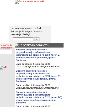
Urząd Gminy w Boniewie
Menu dodatkowe
A
powiększ czcionkę
A
standardowy rozmiar czcionki
Dla słabowidzących
A
pomniejsz czcionkę
Redakcja Biuletynu
Kontakt
Instrukcja obsługi
Wyszukiwarka artykułów
Szukaj
omisji Rady
20 OSTATNIO DODANYCH
a i finansów
Budowa budynku rekreacji
indywidualnej z infrastrukturą
techniczną na działce nr 52/3 (teren Z)
w miejscowości Łączewna, gmina
Boniewo
Data publikacji: 6 sierpnia 2026
Dział:
Zagospodarowanie przestrzenne
Budowa budynku rekreacji
indywidualnej z infrastrukturą
techniczną na działce nr 52/3 (teren Y)
w miejscowości Łączewna, gmina
Boniewo
Data publikacji: 6 sierpnia 2026
Dział:
Zagospodarowanie przestrzenne
Budowa budynku rekreacji
indywidualnej z infrastrukturą
techniczną na działce nr 52/2 (teren DD)
w miejscowości Łączewna, gmina
Boniewo
Data publikacji: 6 sierpnia 2026