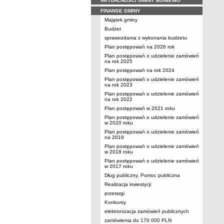
AKTUALNOŚCI GMINY BONIEWO
FINANSE GMINY
Majątek gminy
Budżet
sprawozdania z wykonania budżetu
Plan postępowań na 2026 rok
Plan postępowań o udzielenie zamówień
na rok 2025
Plan postępowań na rok 2024
Plan postępowań o udzielenie zamówień
na rok 2023
Plan postępowań o udzielenie zamówień
na rok 2022
Plan postępowań w 2021 roku
Plan postępowań o udzielenie zamówień
w 2020 roku
Plan postępowań o udzielenie zamówień
na 2019
Plan postępowań o udzielenie zamówień
w 2018 roku
Plan postępowań o udzielenie zamówień
w 2017 roku
Dług publiczny, Pomoc publiczna
Realizacja inwestycji
przetargi
Konkursy
elektronizacja zamówień publicznych
zamówienia do 170 000 PLN