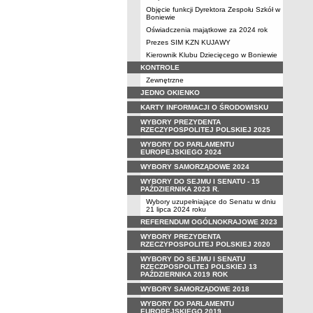
Objęcie funkcji Dyrektora Zespołu Szkół w
Boniewie
Oświadczenia majątkowe za 2024 rok
Prezes SIM KZN KUJAWY
Kierownik Klubu Dziecięcego w Boniewie
KONTROLE
Zewnętrzne
JEDNO OKIENKO
KARTY INFORMACJI O ŚRODOWISKU
WYBORY PREZYDENTA
RZECZYPOSPOLITEJ POLSKIEJ 2025
WYBORY DO PARLAMENTU
EUROPEJSKIEGO 2024
WYBORY SAMORZĄDOWE 2024
WYBORY DO SEJMU I SENATU - 15
PAŹDZIERNIKA 2023 R.
Wybory uzupełniające do Senatu w dniu
21 lipca 2024 roku
REFERENDUM OGÓLNOKRAJOWE 2023
WYBORY PREZYDENTA
RZECZYPOSPOLITEJ POLSKIEJ 2020
WYBORY DO SEJMU I SENATU
RZECZPOSPOLITEJ POLSKIEJ 13
PAŹDZIERNIKA 2019 ROK
WYBORY SAMORZĄDOWE 2018
WYBORY DO PARLAMENTU
EUROPEJSKIEGO 2019