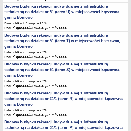
sprawozdania z wykonania budżetu
Budowa budynku rekreacji indywidualnej z infrastrukturą
Plan postępowań na 2026 rok
techniczną na działce nr 51 (teren U) w miejscowości Łączewna,
Plan postępowań o udzielenie zamówień na rok 2025
gmina Boniewo
Data publikacji: 6 sierpnia 2026
Plan postępowań na rok 2024
Zagospodarowanie przestrzenne
Dział:
Plan postępowań o udzielenie zamówień na rok 2023
Budowa budynku rekreacji indywidualnej z infrastrukturą
Plan postępowań o udzielenie zamówień na rok 2022
techniczną na działce nr 51 (teren T) w miejscowości Łączewna,
gmina Boniewo
Plan postępowań w 2021 roku
Data publikacji: 6 sierpnia 2026
Plan postępowań o udzielenie zamówień w 2020 roku
Zagospodarowanie przestrzenne
Dział:
Plan postępowań o udzielenie zamówień na 2019
Budowa budynku rekreacji indywidualnej z infrastrukturą
Plan postępowań o udzielenie zamówień w 2018 roku
techniczną na działce nr 51 (teren S) w miejscowości Łączewna,
gmina Boniewo
Plan postępowań o udzielenie zamówień w 2017 roku
Data publikacji: 6 sierpnia 2026
Dług publiczny, Pomoc publiczna
Zagospodarowanie przestrzenne
Dział:
Realizacja inwestycji
Budowa budynku rekreacji indywidualnej z infrastrukturą
techniczną na działce nr 31/1 (teren R) w miejscowości Łączewna,
przetargi
gmina Boniewo
Konkursy
Data publikacji: 6 sierpnia 2026
Zagospodarowanie przestrzenne
elektronizacja zamówień publicznych
Dział:
Budowa budynku rekreacji indywidualnej z infrastrukturą
zamówienia do 170 000 PLN
techniczną na działce nr 31/1 (teren P) w miejscowości Łączewna,
PRAWO LOKALNE