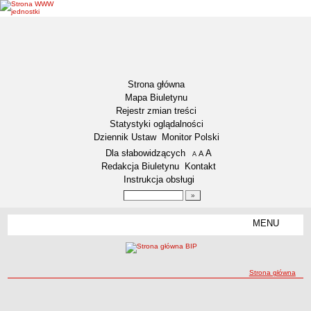
Strona główna
Mapa Biuletynu
Rejestr zmian treści
Statystyki oglądalności
Dziennik Ustaw
Monitor Polski
Menu dodatkowe
Dla słabowidzących
A
powiększ czcionkę
A
standardowy rozmiar czcionki
A
pomniejsz czcionkę
Redakcja Biuletynu
Kontakt
Instrukcja obsługi
Wyszukiwarka artykułów
Szukaj
MENU
Menu
AKTUALNOŚCI
NASZA GMINA
Lokalizacja
ścieżka nawigacji
Strona główna
Zadania publiczne
Związki i stowarzyszenia