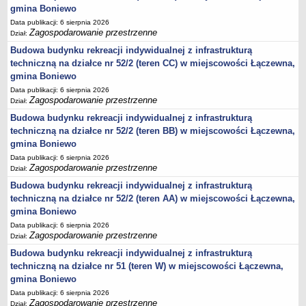
gmina Boniewo
jednostki pomocnicze /sołectwa Gminy Boniewo/
Data publikacji: 6 sierpnia 2026
Zagospodarowanie przestrzenne
Dział:
Gminne Instytucje Kultury
Budowa budynku rekreacji indywidualnej z infrastrukturą
Nabór pracowników na stanowiska pracy
techniczną na działce nr 52/2 (teren CC) w miejscowości Łączewna,
Deklaracja dostępności strony internetowej Urzędu Gminy Boniewo
gmina Boniewo
RODO
Data publikacji: 6 sierpnia 2026
Zagospodarowanie przestrzenne
Dział:
REJESTRY
Budowa budynku rekreacji indywidualnej z infrastrukturą
Rejestry i ewidencje
techniczną na działce nr 52/2 (teren BB) w miejscowości Łączewna,
Rejestr działalności regulowanej
gmina Boniewo
Ewidencja udzielonych i cofniętych zezwoleń na prowadzenie
Data publikacji: 6 sierpnia 2026
Zbiorowego Zaopatrzenia w Wodę i Zbiorowego Odprowadzania
Zagospodarowanie przestrzenne
Dział:
Ścieków
Budowa budynku rekreacji indywidualnej z infrastrukturą
Rejestr Instytucji Kultury
techniczną na działce nr 52/2 (teren AA) w miejscowości Łączewna,
gmina Boniewo
Zestawienie przedsiębiorców w zakresie opróżniania zbiorników
Data publikacji: 6 sierpnia 2026
bezodpływowych lub osadników
Zagospodarowanie przestrzenne
Dział:
AKTUALNOŚCI GMINY BONIEWO
Budowa budynku rekreacji indywidualnej z infrastrukturą
FINANSE GMINY
techniczną na działce nr 51 (teren W) w miejscowości Łączewna,
Majątek gminy
gmina Boniewo
Budżet
Data publikacji: 6 sierpnia 2026
Zagospodarowanie przestrzenne
Dział: