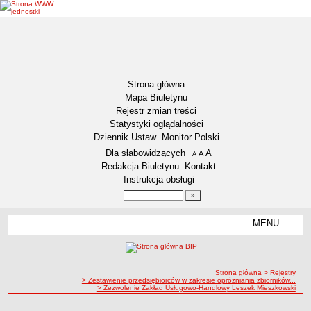
Strona główna
Mapa Biuletynu
Rejestr zmian treści
Statystyki oglądalności
Dziennik Ustaw
Monitor Polski
Menu dodatkowe
Dla słabowidzących
A
powiększ czcionkę
A
standardowy rozmiar czcionki
A
pomniejsz czcionkę
Redakcja Biuletynu
Kontakt
Instrukcja obsługi
Wyszukiwarka artykułów
Szukaj
MENU
Menu
AKTUALNOŚCI
NASZA GMINA
Lokalizacja
ścieżka nawigacji
Strona główna
> Rejestry
> Zestawienie przedsiębiorców w zakresie opróżniania zbiorników...
Zadania publiczne
> Zezwolenie Zakład Usługowo-Handlowy Leszek Mieszkowski
Związki i stowarzyszenia