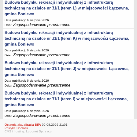
Budowa budynku rekreacji indywidualnej z infrastrukturą
Lista lokalnych liderów
techniczną na działce nr 31/1 (teren L) w miejscowości Łączewna,
gmina Boniewo
Podmioty uprawnione do świadczenia usług integracji społecznej
Data publikacji: 6 sierpnia 2026
Podmioty realizujące usługi integracji społecznej w 2009
Zagospodarowanie przestrzenne
Dział:
Wykaz usług społecznych
Budowa budynku rekreacji indywidualnej z infrastrukturą
techniczną na działce nr 31/1 (teren K) w miejscowości Łączewna,
Plan utrwalania rezultatów
gmina Boniewo
FUNDUSZ WSPARCIA
Data publikacji: 6 sierpnia 2026
MIENIE KOMUNALNE
Zagospodarowanie przestrzenne
Dział:
2006
Budowa budynku rekreacji indywidualnej z infrastrukturą
2007
techniczną na działce nr 31/1 (teren J) w miejscowości Łączewna,
2008
gmina Boniewo
Data publikacji: 6 sierpnia 2026
2010
Zagospodarowanie przestrzenne
Dział:
2009
Budowa budynku rekreacji indywidualnej z infrastrukturą
POMOC PUBLICZNA
techniczną na działce nr 31/1 (teren I) w miejscowości Łączewna,
PUBLICZNIE DOSTĘPNY WYKAZ DANYCH ZAWIERAJĄCYCH INFORMACJE O
gmina Boniewo
ŚRODOWISKU I JEGO OCHRONIE
Data publikacji: 6 sierpnia 2026
Pliki do pobrania
Zagospodarowanie przestrzenne
Dział:
Udostepnianie informacji o środowisku
Ostatnia aktualizacja BIP:
09.08.2026 21:01
Polityka Cookies
Informacja o wykazie
CMS i hosting: Logonet Sp. z o.o.