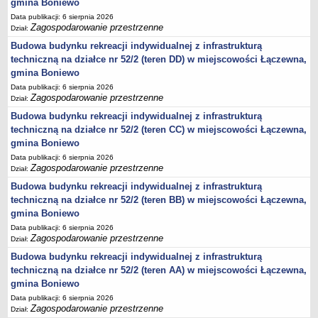
gmina Boniewo
jednostki pomocnicze /sołectwa Gminy Boniewo/
Data publikacji: 6 sierpnia 2026
Zagospodarowanie przestrzenne
Dział:
Gminne Instytucje Kultury
Budowa budynku rekreacji indywidualnej z infrastrukturą
Nabór pracowników na stanowiska pracy
techniczną na działce nr 52/2 (teren DD) w miejscowości Łączewna,
gmina Boniewo
Deklaracja dostępności strony internetowej Urzędu Gminy Boniewo
Data publikacji: 6 sierpnia 2026
RODO
Zagospodarowanie przestrzenne
Dział:
REJESTRY
Budowa budynku rekreacji indywidualnej z infrastrukturą
Rejestry i ewidencje
techniczną na działce nr 52/2 (teren CC) w miejscowości Łączewna,
Rejestr działalności regulowanej
gmina Boniewo
Data publikacji: 6 sierpnia 2026
Ewidencja udzielonych i cofniętych zezwoleń na prowadzenie
Zagospodarowanie przestrzenne
Dział:
Zbiorowego Zaopatrzenia w Wodę i Zbiorowego Odprowadzania
Budowa budynku rekreacji indywidualnej z infrastrukturą
Ścieków
techniczną na działce nr 52/2 (teren BB) w miejscowości Łączewna,
Rejestr Instytucji Kultury
gmina Boniewo
Zestawienie przedsiębiorców w zakresie opróżniania zbiorników
Data publikacji: 6 sierpnia 2026
bezodpływowych lub osadników
Zagospodarowanie przestrzenne
Dział:
AKTUALNOŚCI GMINY BONIEWO
Budowa budynku rekreacji indywidualnej z infrastrukturą
FINANSE GMINY
techniczną na działce nr 52/2 (teren AA) w miejscowości Łączewna,
Majątek gminy
gmina Boniewo
Data publikacji: 6 sierpnia 2026
Budżet
Zagospodarowanie przestrzenne
Dział: