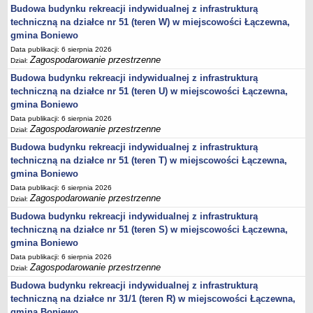
sprawozdania z wykonania budżetu
Budowa budynku rekreacji indywidualnej z infrastrukturą
Plan postępowań na 2026 rok
techniczną na działce nr 51 (teren W) w miejscowości Łączewna,
gmina Boniewo
Plan postępowań o udzielenie zamówień na rok 2025
Data publikacji: 6 sierpnia 2026
Plan postępowań na rok 2024
Zagospodarowanie przestrzenne
Dział:
Plan postępowań o udzielenie zamówień na rok 2023
Budowa budynku rekreacji indywidualnej z infrastrukturą
techniczną na działce nr 51 (teren U) w miejscowości Łączewna,
Plan postępowań o udzielenie zamówień na rok 2022
gmina Boniewo
Plan postępowań w 2021 roku
Data publikacji: 6 sierpnia 2026
Zagospodarowanie przestrzenne
Plan postępowań o udzielenie zamówień w 2020 roku
Dział:
Budowa budynku rekreacji indywidualnej z infrastrukturą
Plan postępowań o udzielenie zamówień na 2019
techniczną na działce nr 51 (teren T) w miejscowości Łączewna,
Plan postępowań o udzielenie zamówień w 2018 roku
gmina Boniewo
Plan postępowań o udzielenie zamówień w 2017 roku
Data publikacji: 6 sierpnia 2026
Zagospodarowanie przestrzenne
Dział:
Dług publiczny, Pomoc publiczna
Budowa budynku rekreacji indywidualnej z infrastrukturą
Realizacja inwestycji
techniczną na działce nr 51 (teren S) w miejscowości Łączewna,
przetargi
gmina Boniewo
Konkursy
Data publikacji: 6 sierpnia 2026
Zagospodarowanie przestrzenne
Dział:
elektronizacja zamówień publicznych
Budowa budynku rekreacji indywidualnej z infrastrukturą
zamówienia do 170 000 PLN
techniczną na działce nr 31/1 (teren R) w miejscowości Łączewna,
PRAWO LOKALNE
gmina Boniewo