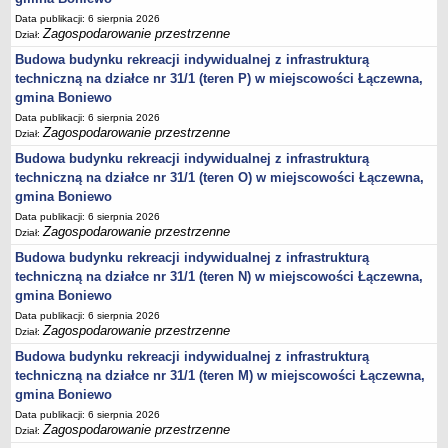
Statut
Data publikacji: 6 sierpnia 2026
Zagospodarowanie przestrzenne
Dział:
Uchwały
Budowa budynku rekreacji indywidualnej z infrastrukturą
Projekty uchwał
techniczną na działce nr 31/1 (teren P) w miejscowości Łączewna,
Zarządzenia
gmina Boniewo
Protokoły
Data publikacji: 6 sierpnia 2026
Zagospodarowanie przestrzenne
Dział:
Opłaty i podatki
Budowa budynku rekreacji indywidualnej z infrastrukturą
Zagospodarowanie przestrzenne
techniczną na działce nr 31/1 (teren O) w miejscowości Łączewna,
gmina Boniewo
Obwieszczenia,Zawiadomienia, sprawozdania ochrony środowiska
Data publikacji: 6 sierpnia 2026
Decyzje o środowiskowych uwarunkowaniach
Zagospodarowanie przestrzenne
Dział:
REWITALIZACJA GMINY BONIEWO
Budowa budynku rekreacji indywidualnej z infrastrukturą
PPWOW
techniczną na działce nr 31/1 (teren N) w miejscowości Łączewna,
Aktualności
gmina Boniewo
konkursy
Data publikacji: 6 sierpnia 2026
Zagospodarowanie przestrzenne
Dział:
Podręcznik PPWOW
Budowa budynku rekreacji indywidualnej z infrastrukturą
Plan działania
techniczną na działce nr 31/1 (teren M) w miejscowości Łączewna,
Strategia Rozwiązywania Problemów Społecznych
gmina Boniewo
Data publikacji: 6 sierpnia 2026
Lista osób kluczowych
Zagospodarowanie przestrzenne
Dział:
Lista aktywności społecznych