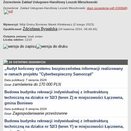
Zezwolenie Zakład Usługowo-Handlowy Leszek Mieszkowski
Zabytki Gminy
Zezwolenie Zakład Usługowo-Handlowy Leszek Mieszkowski
skan zezwolenie.pdf (2306kB)
Plan Zagospodarowania Przestrzennego
Plan ogólny Gminy Boniewo
metryczka
Wytworzył:
Wójt Gminy Boniewo Marek Klimkiewicz (2 lutego 2023)
Miejscowy Plan Zagospodarowania Przestrzennego wybranych
Zdzisława Bywalska
Opublikował:
(16 kwietnia 2024, 08:48:46)
terenów Gminy Boniewo
Ostatnia zmiana:
brak zmian
Liczba odsłon:
1210
System Informacji Przestrzennej e-mapa
petycje
ponowne wykorzystywanie
20 OSTATNIO DODANYCH
pomoc prawna
„Audyt końcowy systemu bezpieczeństwa informacji realizowany
Punkt potwierdzania profilu zaufanego
w ramach projektu "Cyberbezpieczny Samorząd"
Porozumienia
Data publikacji: 7 sierpnia 2026
zamówienia do 170 000 PLN
Dział:
Infromacje w zakresie preferencyjnego paliwa stałego
Budowa budynku rekreacji indywidualnej z infrastrukturą
ocena jakości wody
techniczną na działce nr 52/3 (teren Z) w miejscowości Łączewna,
WŁADZE I STRUKTURA
gmina Boniewo
Rada gminy
Data publikacji: 6 sierpnia 2026
Zagospodarowanie przestrzenne
Dział:
Urząd gminy
Budowa budynku rekreacji indywidualnej z infrastrukturą
Wójt
techniczną na działce nr 52/3 (teren Y) w miejscowości Łączewna,
Jednostki organizacyjne