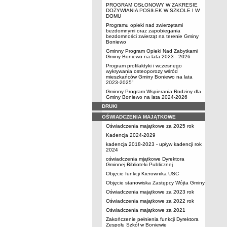
PROGRAM OSŁONOWY W ZAKRESIE
DOŻYWIANIA POSIŁEK W SZKOLE I W
DOMU
Programu opieki nad zwierzętami
bezdomnymi oraz zapobiegania
bezdomności zwierząt na terenie Gminy
Boniewo
Gminny Program Opieki Nad Zabytkami
Gminy Boniewo na lata 2023 - 2026
Program profilaktyki i wczesnego
wykrywania osteoporozy wśród
mieszkańców Gminy Boniewo na lata
2023-2025”
Gminny Program Wspierania Rodziny dla
Gminy Boniewo na lata 2024-2026
DRUKI
OŚWIADCZENIA MAJĄTKOWE
Oświadczenia majątkowe za 2025 rok
Kadencja 2024-2029
kadencja 2018-2023 - upływ kadencji rok
2024
oświadczenia mjątkowe Dyrektora
Gminnej Biblioteki Publicznej
Objęcie funkcji Kierownika USC
Objęcie stanowiska Zastępcy Wójta Gminy
Oświadczenia majątkowe za 2023 rok
Oświadczenia majątkowe za 2022 rok
Oświadczenia majątkowe za 2021
Zakończenie pełnienia funkcji Dyrektora
Zespołu Szkół w Boniewie