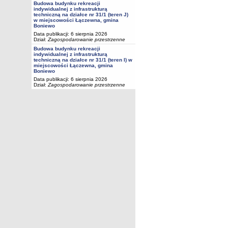
Budowa budynku rekreacji
indywidualnej z infrastrukturą
techniczną na działce nr 31/1 (teren J)
w miejscowości Łączewna, gmina
Boniewo
Data publikacji: 6 sierpnia 2026
Dział:
Zagospodarowanie przestrzenne
Budowa budynku rekreacji
indywidualnej z infrastrukturą
techniczną na działce nr 31/1 (teren I) w
miejscowości Łączewna, gmina
Boniewo
Data publikacji: 6 sierpnia 2026
Dział:
Zagospodarowanie przestrzenne