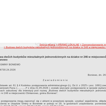
ścieżka nawigacji
Strona główna
> PRAWO LOKALNE
> Zagospodarowanie pr
> Budowa dwóch budynków mieszkalnych jednorodzinnych na działce nr 246 w miejscowośc
a dwóch budynków mieszkalnych jednorodzinnych na działce nr 246 w miejscowoś
anowo
 GMINY BONIEWO
.6730.24.2026
Boniewo, dn. 26
Z a w i a d o m i e n i e
stawie art. 61 § 4 Kodeksu postępowania administracyjnego (t.j. Dz.U. z 2025 r. poz. 1691) z
wniosek Pana (………..)* z dnia 21.05.2026 r. zostało wszczęte postępowanie w sprawie wydania
kach zabudowy dla inwestycji pod nazwą „Budowa dwóch budynków mieszkalnych jednorod
e nr 246 w miejscowości Otmianowo, gmina Boniewo”.
 postępowania mogą zapoznać się z aktami w powyższej sprawie, uzyskać wyjaśnienia, składać
zeżenia w Urzędzie Gminy w Boniewie w pokoju nr 19, w godzinach urzędowania: poniedział