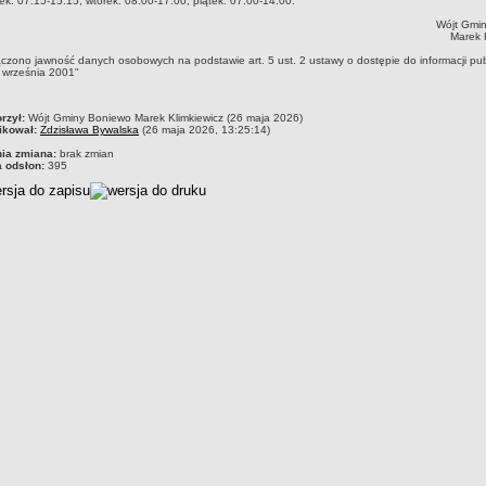
ek: 07:15-15:15, wtorek: 08:00-17:00, piątek: 07:00-14:00.
Wójt Gmi
Marek 
ączono jawność danych osobowych na podstawie art. 5 ust. 2 ustawy o dostępie do informacji pub
 września 2001"
czka
rzył:
Wójt Gminy Boniewo Marek Klimkiewicz (26 maja 2026)
ikował:
Zdzisława Bywalska
(26 maja 2026, 13:25:14)
nia zmiana:
brak zmian
a odsłon:
395