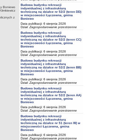
Budowa budynku rekreacji
ny Boniewo
indywidualnej z infrastrukturą
Klimkiewicz
techniczną na działce nr 52/2 (teren DD)
w miejscowości Łączewna, gmina
licznych z
Boniewo
Data publikacji: 6 sierpnia 2026
Dział:
Zagospodarowanie przestrzenne
Budowa budynku rekreacji
indywidualnej z infrastrukturą
techniczną na działce nr 52/2 (teren CC)
w miejscowości Łączewna, gmina
Boniewo
Data publikacji: 6 sierpnia 2026
Dział:
Zagospodarowanie przestrzenne
Budowa budynku rekreacji
indywidualnej z infrastrukturą
techniczną na działce nr 52/2 (teren BB)
w miejscowości Łączewna, gmina
Boniewo
Data publikacji: 6 sierpnia 2026
Dział:
Zagospodarowanie przestrzenne
Budowa budynku rekreacji
indywidualnej z infrastrukturą
techniczną na działce nr 52/2 (teren AA)
w miejscowości Łączewna, gmina
Boniewo
Data publikacji: 6 sierpnia 2026
Dział:
Zagospodarowanie przestrzenne
Budowa budynku rekreacji
indywidualnej z infrastrukturą
techniczną na działce nr 51 (teren W) w
miejscowości Łączewna, gmina
Boniewo
Data publikacji: 6 sierpnia 2026
Dział:
Zagospodarowanie przestrzenne