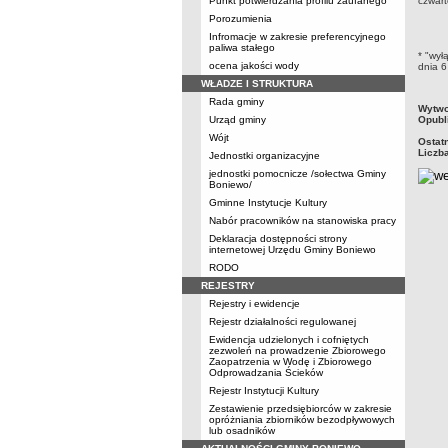
Punkt potwierdzania profilu zaufanego
czwart
Porozumienia
Infromacje w zakresie preferencyjnego
paliwa stałego
* "wył
ocena jakości wody
dnia 6
WŁADZE I STRUKTURA
Rada gminy
metry
Wytwo
Urząd gminy
Opubl
Wójt
Ostat
Liczb
Jednostki organizacyjne
jednostki pomocnicze /sołectwa Gminy
Boniewo/
Gminne Instytucje Kultury
Nabór pracowników na stanowiska pracy
Deklaracja dostępności strony
internetowej Urzędu Gminy Boniewo
RODO
REJESTRY
Rejestry i ewidencje
Rejestr działalności regulowanej
Ewidencja udzielonych i cofniętych
zezwoleń na prowadzenie Zbiorowego
Zaopatrzenia w Wodę i Zbiorowego
Odprowadzania Ścieków
Rejestr Instytucji Kultury
Zestawienie przedsiębiorców w zakresie
opróżniania zbiorników bezodpływowych
lub osadników