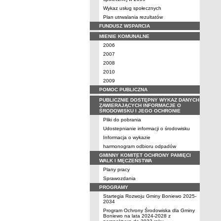
Wykaz usług społecznych
Plan utrwalania rezultatów
FUNDUSZ WSPARCIA
MIENIE KOMUNALNE
2006
2007
2008
2010
2009
POMOC PUBLICZNA
PUBLICZNIE DOSTĘPNY WYKAZ DANYCH
ZAWIERAJĄCYCH INFORMACJE O
ŚRODOWISKU I JEGO OCHRONIE
Pliki do pobrania
Udostepnianie informacji o środowisku
Informacja o wykazie
harmonogram odbioru odpadów
GMINNY KOMITET OCHRONY PAMIĘCI
WALK I MĘCZEŃSTWA
Plany pracy
Sprawozdania
PROGRAMY
Startegia Rozwoju Gminy Boniewo 2025-
2034
Program Ochrony Środowiska dla Gminy
Boniewo na lata 2024-2028 z