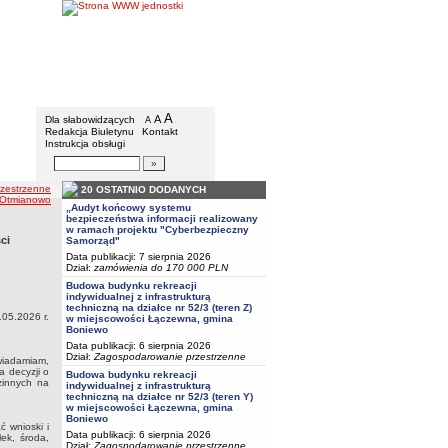
Urząd Gminy w Boniewie
Menu dodatkowe
A
powiększ czcionkę
A
standardowy rozmiar czcionki
Dla słabowidzących
A
pomniejsz czcionkę
Redakcja Biuletynu
Kontakt
Instrukcja obsługi
Wyszukiwarka artykułów
Szukaj
zestrzenne
20 OSTATNIO DODANYCH
i Otmianowo
„Audyt końcowy systemu
bezpieczeństwa informacji realizowany
w ramach projektu "Cyberbezpieczny
ci
Samorząd"
Data publikacji: 7 sierpnia 2026
Dział:
zamówienia do 170 000 PLN
Budowa budynku rekreacji
indywidualnej z infrastrukturą
techniczną na działce nr 52/3 (teren Z)
.05.2026 r.
w miejscowości Łączewna, gmina
Boniewo
Data publikacji: 6 sierpnia 2026
Dział:
Zagospodarowanie przestrzenne
awiadamiam,
 decyzji o
Budowa budynku rekreacji
zinnych na
indywidualnej z infrastrukturą
techniczną na działce nr 52/3 (teren Y)
w miejscowości Łączewna, gmina
Boniewo
 wnioski i
Data publikacji: 6 sierpnia 2026
ek, środa,
Dział:
Zagospodarowanie przestrzenne