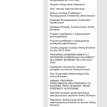
perspektywą do 2032 roku
Program Gospodarki Odpadami
Plan odnowy sołectwa Boniewo
Gminna komisja Profilaktyki i
Rozwiązywania Problemów alkoholowych
Strategia Rozwiązywania Problemów
Społecznych
Strategia Rozwoju Turystycznego Gminy
Boniewo
Program współpracy z organizacjami
pozarządowymi
Program profilaktyki i rozwiązywania
problemów alkoholowych
Lokalny program rozwoju Gminy Boniewo
na lata 2012-2020
PROGRAM USUWANIA AZBESTU I
WYROBÓW ZAWIERAJĄCYCH AZBEST
DLA GMINY BONIEWO NA LATA 2013-
2032
regulaminu utrzymania czystości i
porządku na terenie Gminy Boniewo
Plan Gospodarki Niskoemisyjnej dla
Gminy Boniewo
GMINNY PROGRAM
PRZECIWDZIAŁANIA PRZEMOCY W
RODZINIE ORAZ OCHRONY OFIAR
PRZEMOCY W RODZINIE
Wieloletni program gospodarowania
mieszkaniowym zasobem Gminy Boniewo
Regulamin dostarczania wody i
odprowadzania ścieków na terenie Gminy
Boniewo