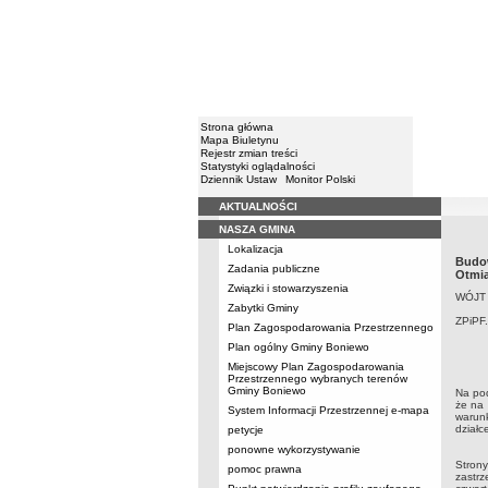
Strona główna
Mapa Biuletynu
Rejestr zmian treści
Statystyki oglądalności
Dziennik Ustaw
Monitor Polski
AKTUALNOŚCI
Menu
NASZA GMINA
Lokalizacja
Budow
Zadania publiczne
Otmi
Związki i stowarzyszenia
WÓJT
Zabytki Gminy
ZPiPF
Plan Zagospodarowania Przestrzennego
Plan ogólny Gminy Boniewo
Miejscowy Plan Zagospodarowania
Przestrzennego wybranych terenów
Gminy Boniewo
Na pod
że na 
System Informacji Przestrzennej e-mapa
warun
działc
petycje
ponowne wykorzystywanie
Strony
pomoc prawna
zastr