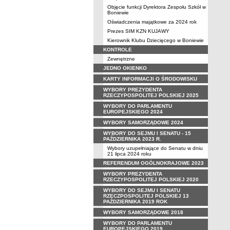
Objęcie funkcji Dyrektora Zespołu Szkół w
Boniewie
Oświadczenia majątkowe za 2024 rok
Prezes SIM KZN KUJAWY
Kierownik Klubu Dziecięcego w Boniewie
KONTROLE
Zewnętrzne
JEDNO OKIENKO
KARTY INFORMACJI O ŚRODOWISKU
WYBORY PREZYDENTA
RZECZYPOSPOLITEJ POLSKIEJ 2025
WYBORY DO PARLAMENTU
EUROPEJSKIEGO 2024
WYBORY SAMORZĄDOWE 2024
WYBORY DO SEJMU I SENATU - 15
PAŹDZIERNIKA 2023 R.
Wybory uzupełniające do Senatu w dniu
21 lipca 2024 roku
REFERENDUM OGÓLNOKRAJOWE 2023
WYBORY PREZYDENTA
RZECZYPOSPOLITEJ POLSKIEJ 2020
WYBORY DO SEJMU I SENATU
RZECZPOSPOLITEJ POLSKIEJ 13
PAŹDZIERNIKA 2019 ROK
WYBORY SAMORZĄDOWE 2018
WYBORY DO PARLAMENTU
EUROPEJSKIEGO 2019