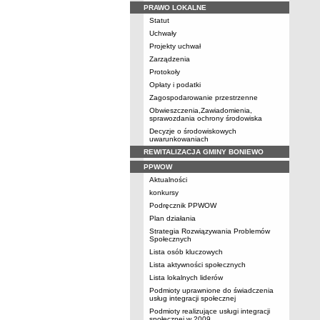
PRAWO LOKALNE
Statut
Uchwały
Projekty uchwał
Zarządzenia
Protokoły
Opłaty i podatki
Zagospodarowanie przestrzenne
Obwieszczenia,Zawiadomienia,
sprawozdania ochrony środowiska
Decyzje o środowiskowych
uwarunkowaniach
REWITALIZACJA GMINY BONIEWO
PPWOW
Aktualności
konkursy
Podręcznik PPWOW
Plan działania
Strategia Rozwiązywania Problemów
Społecznych
Lista osób kluczowych
Lista aktywności społecznych
Lista lokalnych liderów
Podmioty uprawnione do świadczenia
usług integracji społecznej
Podmioty realizujące usługi integracji
społecznej w 2009