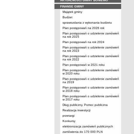
AKTUALNOŚCI GMINY BONIEWO
FINANSE GMINY
Majątek gminy
Budżet
sprawozdania z wykonania budżetu
Plan postępowań na 2026 rok
Plan postępowań o udzielenie zamówień
na rok 2025
Plan postępowań na rok 2024
Plan postępowań o udzielenie zamówień
na rok 2023
Plan postępowań o udzielenie zamówień
na rok 2022
Plan postępowań w 2021 roku
Plan postępowań o udzielenie zamówień
w 2020 roku
Plan postępowań o udzielenie zamówień
na 2019
Plan postępowań o udzielenie zamówień
w 2018 roku
Plan postępowań o udzielenie zamówień
w 2017 roku
Dług publiczny, Pomoc publiczna
Realizacja inwestycji
przetargi
Konkursy
elektronizacja zamówień publicznych
zamówienia do 170 000 PLN