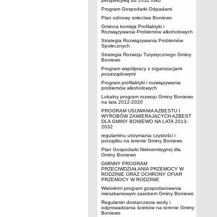
perspektywą do 2032 roku
Program Gospodarki Odpadami
Plan odnowy sołectwa Boniewo
Gminna komisja Profilaktyki i
Rozwiązywania Problemów alkoholowych
Strategia Rozwiązywania Problemów
Społecznych
Strategia Rozwoju Turystycznego Gminy
Boniewo
Program współpracy z organizacjami
pozarządowymi
Program profilaktyki i rozwiązywania
problemów alkoholowych
Lokalny program rozwoju Gminy Boniewo
na lata 2012-2020
PROGRAM USUWANIA AZBESTU I
WYROBÓW ZAWIERAJĄCYCH AZBEST
DLA GMINY BONIEWO NA LATA 2013-
2032
regulaminu utrzymania czystości i
porządku na terenie Gminy Boniewo
Plan Gospodarki Niskoemisyjnej dla
Gminy Boniewo
GMINNY PROGRAM
PRZECIWDZIAŁANIA PRZEMOCY W
RODZINIE ORAZ OCHRONY OFIAR
PRZEMOCY W RODZINIE
Wieloletni program gospodarowania
mieszkaniowym zasobem Gminy Boniewo
Regulamin dostarczania wody i
odprowadzania ścieków na terenie Gminy
Boniewo