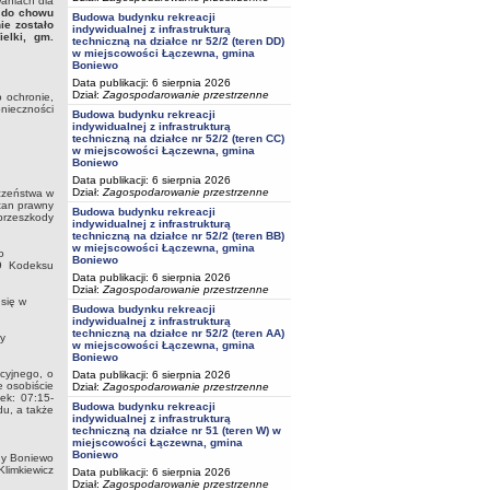
aniach dla
 do chowu
Budowa budynku rekreacji
ie zostało
indywidualnej z infrastrukturą
elki, gm.
techniczną na działce nr 52/2 (teren DD)
w miejscowości Łączewna, gmina
Boniewo
Data publikacji: 6 sierpnia 2026
Dział:
Zagospodarowanie przestrzenne
o ochronie,
nieczności
Budowa budynku rekreacji
indywidualnej z infrastrukturą
techniczną na działce nr 52/2 (teren CC)
w miejscowości Łączewna, gmina
Boniewo
Data publikacji: 6 sierpnia 2026
Dział:
Zagospodarowanie przestrzenne
eczeństwa w
tan prawny
Budowa budynku rekreacji
 przeszkody
indywidualnej z infrastrukturą
techniczną na działce nr 52/2 (teren BB)
w miejscowości Łączewna, gmina
o
Boniewo
49 Kodeksu
Data publikacji: 6 sierpnia 2026
Dział:
Zagospodarowanie przestrzenne
się w
Budowa budynku rekreacji
indywidualnej z infrastrukturą
techniczną na działce nr 52/2 (teren AA)
ny
w miejscowości Łączewna, gmina
Boniewo
cyjnego, o
Data publikacji: 6 sierpnia 2026
e osobiście
Dział:
Zagospodarowanie przestrzenne
ek: 07:15-
Budowa budynku rekreacji
du, a także
indywidualnej z infrastrukturą
techniczną na działce nr 51 (teren W) w
miejscowości Łączewna, gmina
Boniewo
ny Boniewo
Klimkiewicz
Data publikacji: 6 sierpnia 2026
Dział:
Zagospodarowanie przestrzenne