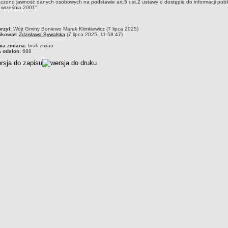
ączono jawność danych osobowych na podstawie art.5 ust.2 ustawy o dostępie do informacji publ
 września 2001"
czka
rzył:
Wójt Gminy Boniewo Marek Klimkiewicz (7 lipca 2025)
ikował:
Zdzisława Bywalska
(7 lipca 2025, 11:58:47)
nia zmiana:
brak zmian
a odsłon:
688