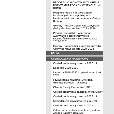
PROGRAM OSŁONOWY W ZAKRESIE
DOŻYWIANIA POSIŁEK W SZKOLE I W
DOMU
Programu opieki nad zwierzętami
bezdomnymi oraz zapobiegania
bezdomności zwierząt na terenie Gminy
Boniewo
Gminny Program Opieki Nad Zabytkami
Gminy Boniewo na lata 2023 - 2026
Program profilaktyki i wczesnego
wykrywania osteoporozy wśród
mieszkańców Gminy Boniewo na lata
2023-2025”
Gminny Program Wspierania Rodziny dla
Gminy Boniewo na lata 2024-2026
DRUKI
OŚWIADCZENIA MAJĄTKOWE
Oświadczenia majątkowe za 2025 rok
Kadencja 2024-2029
kadencja 2018-2023 - upływ kadencji rok
2024
oświadczenia mjątkowe Dyrektora
Gminnej Biblioteki Publicznej
Objęcie funkcji Kierownika USC
Objęcie stanowiska Zastępcy Wójta Gminy
Oświadczenia majątkowe za 2023 rok
Oświadczenia majątkowe za 2022 rok
Oświadczenia majątkowe za 2021
Zakończenie pełnienia funkcji Dyrektora
Zespołu Szkół w Boniewie