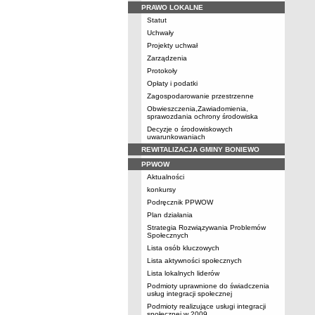
PRAWO LOKALNE
Statut
Uchwały
Projekty uchwał
Zarządzenia
Protokoły
Opłaty i podatki
Zagospodarowanie przestrzenne
Obwieszczenia,Zawiadomienia,
sprawozdania ochrony środowiska
Decyzje o środowiskowych
uwarunkowaniach
REWITALIZACJA GMINY BONIEWO
PPWOW
Aktualności
konkursy
Podręcznik PPWOW
Plan działania
Strategia Rozwiązywania Problemów
Społecznych
Lista osób kluczowych
Lista aktywności społecznych
Lista lokalnych liderów
Podmioty uprawnione do świadczenia
usług integracji społecznej
Podmioty realizujące usługi integracji
społecznej w 2009