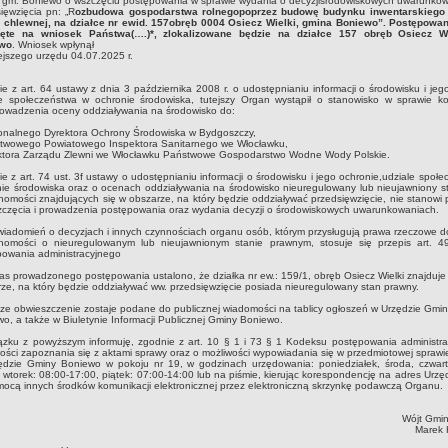
, gm. Boniewo o wszczęciu postępowania w sprawie wydania o decyzjiśrodowiskowych uwarunkow
ięwzięcia pn: „R
ozbudowa gospodarstwa rolnegopoprzez budowę budynku inwentarskiego
y chlewnej, na działce nr ewid. 157obręb 0004 Osiecz Wielki, gmina Boniewo”. Postępowan
ęte na wniosek Państwa(….)*, zlokalizowane będzie na działce 157 obręb Osiecz Wi
wo
. Wniosek wpłynął
ejszego urzędu 04.07.2025 r.
e z art. 64 ustawy z dnia 3 października 2008 r. o udostępnianiu informacji o środowisku i jeg
le społeczeństwa w ochronie środowiska, tutejszy Organ wystąpił o stanowisko w sprawie ko
owadzenia oceny oddziaływania na środowisko do:
ionalnego Dyrektora Ochrony Środowiska w Bydgoszczy,
stwowego Powiatowego Inspektora Sanitarnego we Włocławku,
ektora Zarządu Zlewni we Włocławku Państwowe Gospodarstwo Wodne Wody Polskie.
e z art. 74 ust. 3f ustawy o udostępnianiu informacji o środowisku i jego ochronie,udziale społ
ie środowiska oraz o ocenach oddziaływania na środowisko nieuregulowany lub nieujawniony s
homości znajdujących się w obszarze, na który będzie oddziaływać przedsięwzięcie, nie stanowi
zczęcia i prowadzenia postępowania oraz wydania decyzji o środowiskowych uwarunkowaniach.
iadomień o decyzjach i innych czynnościach organu osób, którym przysługują prawa rzeczowe d
chomości o nieuregulowanym lub nieujawnionym stanie prawnym, stosuje się przepis art. 
powania administracyjnego
s prowadzonego postępowania ustalono, że działka nr ew.: 159/1, obręb Osiecz Wielki znajduje 
ze, na który będzie oddziaływać ww. przedsięwzięcie posiada nieuregulowany stan prawny.
sze obwieszczenie zostaje podane do publicznej wiadomości na tablicy ogłoszeń w Urzędzie Gmi
o, a także w Biuletynie Informacji Publicznej Gminy Boniewo.
ązku z powyższym informuję, zgodnie z art. 10 § 1 i 73 § 1 Kodeksu postępowania administra
ości zapoznania się z aktami sprawy oraz o możliwości wypowiadania się w przedmiotowej sprawi
ędzie Gminy Boniewo w pokoju nr 19, w godzinach urzędowania: poniedziałek, środa, czwart
 wtorek: 08:00-17:00, piątek: 07:00-14:00 lub na piśmie, kierując korespondencję na adres Urzę
ocą innych środków komunikacji elektronicznej przez elektroniczną skrzynkę podawczą Organu.
Wójt Gmi
Marek 