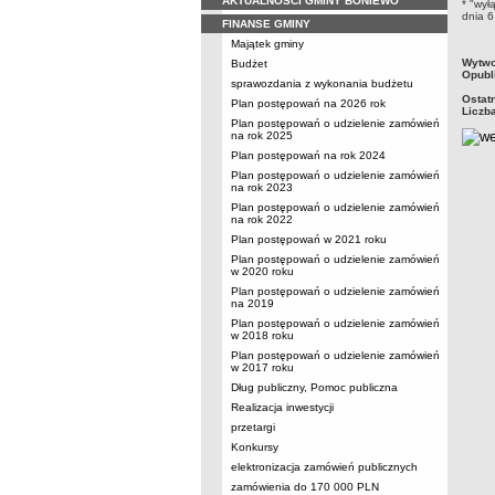
AKTUALNOŚCI GMINY BONIEWO
* "wył
dnia 6
FINANSE GMINY
Majątek gminy
metry
Wytwo
Budżet
Opubl
sprawozdania z wykonania budżetu
Ostat
Plan postępowań na 2026 rok
Liczb
Plan postępowań o udzielenie zamówień
na rok 2025
Plan postępowań na rok 2024
Plan postępowań o udzielenie zamówień
na rok 2023
Plan postępowań o udzielenie zamówień
na rok 2022
Plan postępowań w 2021 roku
Plan postępowań o udzielenie zamówień
w 2020 roku
Plan postępowań o udzielenie zamówień
na 2019
Plan postępowań o udzielenie zamówień
w 2018 roku
Plan postępowań o udzielenie zamówień
w 2017 roku
Dług publiczny, Pomoc publiczna
Realizacja inwestycji
przetargi
Konkursy
elektronizacja zamówień publicznych
zamówienia do 170 000 PLN