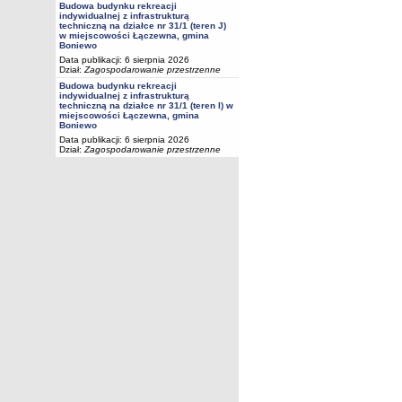
Budowa budynku rekreacji
indywidualnej z infrastrukturą
techniczną na działce nr 31/1 (teren J)
w miejscowości Łączewna, gmina
Boniewo
Data publikacji: 6 sierpnia 2026
Dział:
Zagospodarowanie przestrzenne
Budowa budynku rekreacji
indywidualnej z infrastrukturą
techniczną na działce nr 31/1 (teren I) w
miejscowości Łączewna, gmina
Boniewo
Data publikacji: 6 sierpnia 2026
Dział:
Zagospodarowanie przestrzenne