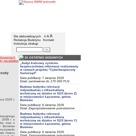
Urząd Gminy w Boniewie
Menu dodatkowe
A
powiększ czcionkę
A
standardowy rozmiar czcionki
Dla słabowidzących
A
pomniejsz czcionkę
Redakcja Biuletynu
Kontakt
Instrukcja obsługi
Wyszukiwarka artykułów
Szukaj
nkowaniach
20 OSTATNIO DODANYCH
 na działce nr ewid. 157 obręb 0004 Osiecz Wielki, gmina Boniewo
„Audyt końcowy systemu
bezpieczeństwa informacji realizowany
w ramach projektu "Cyberbezpieczny
rzody
Samorząd"
Data publikacji: 7 sierpnia 2026
Dział:
zamówienia do 170 000 PLN
Budowa budynku rekreacji
indywidualnej z infrastrukturą
techniczną na działce nr 52/3 (teren Z)
w miejscowości Łączewna, gmina
pca 2025 r.
Boniewo
Data publikacji: 6 sierpnia 2026
Dział:
Zagospodarowanie przestrzenne
Budowa budynku rekreacji
stracyjnego
indywidualnej z infrastrukturą
a 2008 r. o
techniczną na działce nr 52/3 (teren Y)
ska oraz o
w miejscowości Łączewna, gmina
ny Boniewo
Boniewo
rzeczowedo
Data publikacji: 6 sierpnia 2026
ręb Osiecz
Dział:
Zagospodarowanie przestrzenne