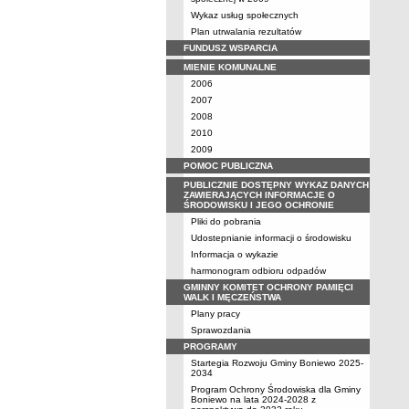
Wykaz usług społecznych
Plan utrwalania rezultatów
FUNDUSZ WSPARCIA
MIENIE KOMUNALNE
2006
2007
2008
2010
2009
POMOC PUBLICZNA
PUBLICZNIE DOSTĘPNY WYKAZ DANYCH
ZAWIERAJĄCYCH INFORMACJE O
ŚRODOWISKU I JEGO OCHRONIE
Pliki do pobrania
Udostepnianie informacji o środowisku
Informacja o wykazie
harmonogram odbioru odpadów
GMINNY KOMITET OCHRONY PAMIĘCI
WALK I MĘCZEŃSTWA
Plany pracy
Sprawozdania
PROGRAMY
Startegia Rozwoju Gminy Boniewo 2025-
2034
Program Ochrony Środowiska dla Gminy
Boniewo na lata 2024-2028 z