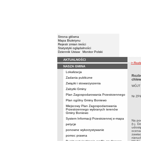
Strona główna
Mapa Biuletynu
Rejestr zmian treści
Statystyki oglądalności
Dziennik Ustaw
Monitor Polski
AKTUALNOŚCI
Menu
> Rozb
NASZA GMINA
Lokalizacja
Rozb
Zadania publiczne
chlew
Związki i stowarzyszenia
WÓJT
Zabytki Gminy
Plan Zagospodarowania Przestrzennego
Nr ZP
Plan ogólny Gminy Boniewo
Miejscowy Plan Zagospodarowania
Przestrzennego wybranych terenów
Gminy Boniewo
System Informacji Przestrzennej e-mapa
Na pod
(t.j. 
petycje
udost
ponowne wykorzystywanie
ocena
zawia
pomoc prawna
nieruc