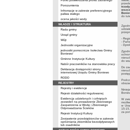
Punkt potwierdzania profilu zaufanego
Wielki
przeds
Porozumienia
trzod
wszcz
Infromacje w zakresie preferencyjnego
Bonie
paliwa stałego
do tut
ocena jakości wody
WŁADZE I STRUKTURA
Zgodni
udzia
Rada gminy
przepr
Urząd gminy
- Reg
Wójt
- Pań
- Dyr
Jednostki organizacyjne
jednostki pomocnicze /sołectwa Gminy
Zgodni
Boniewo/
ochron
nieruc
Gminne Instytucje Kultury
do ws
Nabór pracowników na stanowiska pracy
Do zaw
Deklaracja dostępności strony
nieru
internetowej Urzędu Gminy Boniewo
postę
RODO
Podcza
REJESTRY
obszar
Rejestry i ewidencje
Niniej
Boniew
Rejestr działalności regulowanej
Ewidencja udzielonych i cofniętych
W zwi
zezwoleń na prowadzenie Zbiorowego
możliw
Zaopatrzenia w Wodę i Zbiorowego
w Urz
Odprowadzania Ścieków
15:15,
za pom
Rejestr Instytucji Kultury
Zestawienie przedsiębiorców w zakresie
opróżniania zbiorników bezodpływowych
lub osadników