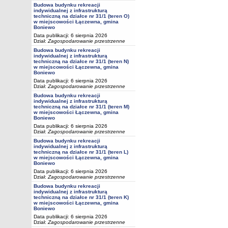
Budowa budynku rekreacji
indywidualnej z infrastrukturą
techniczną na działce nr 31/1 (teren O)
w miejscowości Łączewna, gmina
Boniewo
Data publikacji: 6 sierpnia 2026
Dział:
Zagospodarowanie przestrzenne
Budowa budynku rekreacji
indywidualnej z infrastrukturą
techniczną na działce nr 31/1 (teren N)
w miejscowości Łączewna, gmina
Boniewo
Data publikacji: 6 sierpnia 2026
Dział:
Zagospodarowanie przestrzenne
Budowa budynku rekreacji
indywidualnej z infrastrukturą
techniczną na działce nr 31/1 (teren M)
w miejscowości Łączewna, gmina
Boniewo
Data publikacji: 6 sierpnia 2026
Dział:
Zagospodarowanie przestrzenne
Budowa budynku rekreacji
indywidualnej z infrastrukturą
techniczną na działce nr 31/1 (teren L)
w miejscowości Łączewna, gmina
Boniewo
Data publikacji: 6 sierpnia 2026
Dział:
Zagospodarowanie przestrzenne
Budowa budynku rekreacji
indywidualnej z infrastrukturą
techniczną na działce nr 31/1 (teren K)
w miejscowości Łączewna, gmina
Boniewo
Data publikacji: 6 sierpnia 2026
Dział:
Zagospodarowanie przestrzenne