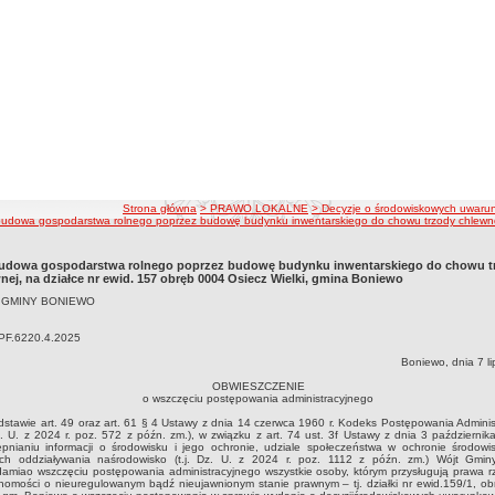
ścieżka nawigacji
Strona główna
> PRAWO LOKALNE
> Decyzje o środowiskowych uwaru
udowa gospodarstwa rolnego poprzez budowę budynku inwentarskiego do chowu trzody chlewnej,
udowa gospodarstwa rolnego poprzez budowę budynku inwentarskiego do chowu t
nej, na działce nr ewid. 157 obręb 0004 Osiecz Wielki, gmina Boniewo
 GMINY BONIEWO
iPF.6220.4.2025
Boniewo, dnia 7 li
OBWIESZCZENIE
o wszczęciu postępowania administracyjnego
stawie art. 49 oraz art. 61 § 4 Ustawy z dnia 14 czerwca 1960 r. Kodeks Postępowania Admini
Dz. U. z 2024 r. poz. 572 z późn. zm.), w związku z art. 74 ust. 3f Ustawy z dnia 3 październik
ępnianiu informacji o środowisku i jego ochronie, udziale społeczeństwa w ochronie środowi
ch oddziaływania naśrodowisko (t.j. Dz. U. z 2024 r. poz. 1112 z późn. zm.) Wójt Gmi
damiao wszczęciu postępowania administracyjnego wszystkie osoby, którym przysługują prawa 
homości o nieuregulowanym bądź nieujawnionym stanie prawnym – tj. działki nr ewid.159/1, ob