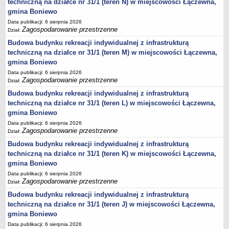
harmonogram odbioru odpadów
techniczną na działce nr 31/1 (teren N) w miejscowości Łączewna,
gmina Boniewo
GMINNY KOMITET OCHRONY PAMIĘCI WALK I MĘCZEŃSTWA
Data publikacji: 6 sierpnia 2026
Plany pracy
Zagospodarowanie przestrzenne
Dział:
Sprawozdania
Budowa budynku rekreacji indywidualnej z infrastrukturą
PROGRAMY
techniczną na działce nr 31/1 (teren M) w miejscowości Łączewna,
Startegia Rozwoju Gminy Boniewo 2025-2034
gmina Boniewo
Program Ochrony Środowiska dla Gminy Boniewo na lata 2024-2028
Data publikacji: 6 sierpnia 2026
Zagospodarowanie przestrzenne
Dział:
z perspektywą do 2032 roku
Budowa budynku rekreacji indywidualnej z infrastrukturą
Program Gospodarki Odpadami
techniczną na działce nr 31/1 (teren L) w miejscowości Łączewna,
Plan odnowy sołectwa Boniewo
gmina Boniewo
Gminna komisja Profilaktyki i Rozwiązywania Problemów
Data publikacji: 6 sierpnia 2026
Zagospodarowanie przestrzenne
alkoholowych
Dział:
Budowa budynku rekreacji indywidualnej z infrastrukturą
Strategia Rozwiązywania Problemów Społecznych
techniczną na działce nr 31/1 (teren K) w miejscowości Łączewna,
Strategia Rozwoju Turystycznego Gminy Boniewo
gmina Boniewo
Program współpracy z organizacjami pozarządowymi
Data publikacji: 6 sierpnia 2026
Zagospodarowanie przestrzenne
Dział:
Program profilaktyki i rozwiązywania problemów alkoholowych
Budowa budynku rekreacji indywidualnej z infrastrukturą
Lokalny program rozwoju Gminy Boniewo na lata 2012-2020
techniczną na działce nr 31/1 (teren J) w miejscowości Łączewna,
PROGRAM USUWANIA AZBESTU I WYROBÓW
gmina Boniewo
ZAWIERAJĄCYCH AZBEST DLA GMINY BONIEWO NA LATA
Data publikacji: 6 sierpnia 2026