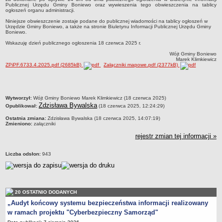
Publicznej Urzędu Gminy Boniewo oraz wywieszenia tego obwieszczenia na tablicy
ogłoszeń organu administracji.
jednostki pomocnicze /sołectwa Gminy Boniewo/
Niniejsze obwieszczenie zostaje podane do publicznej wiadomości na tablicy ogłoszeń w
Gminne Instytucje Kultury
Urzędzie Gminy Boniewo, a także na stronie Biuletynu Informacji Publicznej Urzędu Gminy
Boniewo.
Nabór pracowników na stanowiska pracy
Wskazuję dzień publicznego ogłoszenia 18 czerwca 2025 r.
Deklaracja dostępności strony internetowej Urzędu Gminy Boniewo
Wójt Gminy Boniewo
Marek Klimkiewicz
RODO
ZPiPF.6733.4.2025.pdf (2685kB)
Załączniki mapowe.pdf (2377kB)
REJESTRY
Rejestry i ewidencje
metryczka
Rejestr działalności regulowanej
Wytworzył:
Wójt Gminy Boniewo Marek Klimkiewicz (18 czerwca 2025)
Zdzisława Bywalska
Opublikował:
(18 czerwca 2025, 12:24:29)
Ewidencja udzielonych i cofniętych zezwoleń na prowadzenie
Ostatnia zmiana:
Zdzisława Bywalska (18 czerwca 2025, 14:07:19)
Zbiorowego Zaopatrzenia w Wodę i Zbiorowego Odprowadzania
Zmieniono:
załączniki
Ścieków
rejestr zmian tej informacji »
Rejestr Instytucji Kultury
Liczba odsłon:
943
Zestawienie przedsiębiorców w zakresie opróżniania zbiorników
bezodpływowych lub osadników
AKTUALNOŚCI GMINY BONIEWO
FINANSE GMINY
20 OSTATNIO DODANYCH
Majątek gminy
„Audyt końcowy systemu bezpieczeństwa informacji realizowany
Budżet
w ramach projektu "Cyberbezpieczny Samorząd"