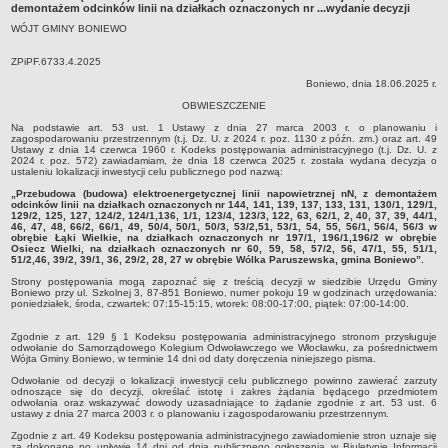
demontażem odcinków linii na działkach oznaczonych nr ...wydanie decyzji
Zabytki Gminy
WÓJT GMINY BONIEWO
Plan Zagospodarowania Przestrzennego
ZPiPF.6733.4.2025
Plan ogólny Gminy Boniewo
Boniewo, dnia 18.06.2025 r.
Miejscowy Plan Zagospodarowania Przestrzennego wybranych
OBWIESZCZENIE
terenów Gminy Boniewo
Na podstawie art. 53 ust. 1 Ustawy z dnia 27 marca 2003 r. o planowaniu i
zagospodarowaniu przestrzennym (t.j. Dz. U. z 2024 r. poz. 1130 z późn. zm.) oraz art. 49
System Informacji Przestrzennej e-mapa
Ustawy z dnia 14 czerwca 1960 r. Kodeks postępowania administracyjnego (t.j. Dz. U. z
2024 r. poz. 572) zawiadamiam, że dnia 18 czerwca 2025 r. została wydana decyzja o
petycje
ustaleniu lokalizacji inwestycji celu publicznego pod nazwą:
ponowne wykorzystywanie
„Przebudowa (budowa) elektroenergetycznej linii napowietrznej nN, z demontażem
odcinków linii na działkach oznaczonych nr 144, 141, 139, 137, 133, 131, 130/1, 129/1,
129/2, 125, 127, 124/2, 124/1,136, 1/1, 123/4, 123/3, 122, 63, 62/1, 2, 40, 37, 39, 44/1,
pomoc prawna
46, 47, 48, 66/2, 66/1, 49, 50/4, 50/1, 50/3, 53/2,51, 53/1, 54, 55, 56/1, 56/4, 56/3 w
obrębie Łąki Wielkie, na działkach oznaczonych nr 197/1, 196/1,196/2 w obrębie
Punkt potwierdzania profilu zaufanego
Osiecz Wielki, na działkach oznaczonych nr 60, 59, 58, 57/2, 56, 47/1, 55, 51/1,
51/2,46, 39/2, 39/1, 36, 29/2, 28, 27 w obrębie Wólka Paruszewska, gmina Boniewo”.
Porozumienia
Strony postępowania mogą zapoznać się z treścią decyzji w siedzibie Urzędu Gminy
Boniewo przy ul. Szkolnej 3, 87-851 Boniewo, numer pokoju 19 w godzinach urzędowania:
Infromacje w zakresie preferencyjnego paliwa stałego
poniedziałek, środa, czwartek: 07:15-15:15, wtorek: 08:00-17:00, piątek: 07:00-14:00.
ocena jakości wody
Zgodnie z art. 129 § 1 Kodeksu postępowania administracyjnego stronom przysługuje
WŁADZE I STRUKTURA
odwołanie do Samorządowego Kolegium Odwoławczego we Włocławku, za pośrednictwem
Wójta Gminy Boniewo, w terminie 14 dni od daty doręczenia niniejszego pisma.
Rada gminy
Odwołanie od decyzji o lokalizacji inwestycji celu publicznego powinno zawierać zarzuty
odnoszące się do decyzji, określać istotę i zakres żądania będącego przedmiotem
Urząd gminy
odwołania oraz wskazywać dowody uzasadniające to żądanie zgodnie z art. 53 ust. 6
ustawy z dnia 27 marca 2003 r. o planowaniu i zagospodarowaniu przestrzennym.
Wójt
Zgodnie z art. 49 Kodeksu postępowania administracyjnego zawiadomienie stron uznaje się
Jednostki organizacyjne
za dokonane po upływie 14 dni od dnia publicznego ogłoszenia w Biuletynie Informacji