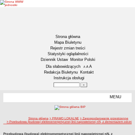
Strona główna
Mapa Biuletynu
Rejestr zmian treści
Statystyki oglądalności
Dziennik Ustaw
Monitor Polski
Menu dodatkowe
Dla słabowidzących
A
powiększ czcionkę
A
standardowy rozmiar czcionki
A
pomniejsz czcionkę
Redakcja Biuletynu
Kontakt
Instrukcja obsługi
Wyszukiwarka artykułów
Szukaj
MENU
Menu
AKTUALNOŚCI
NASZA GMINA
Lokalizacja
ścieżka nawigacji
Strona główna
> PRAWO LOKALNE
> Zagospodarowanie przestrzenne
> Przebudowa (budowa) elektroenergetycznej linii napowietrznej nN, z demontażem odcinków 
Zadania publiczne
Związki i stowarzyszenia
Przebudowa (budowa) elektroenergetycznej linii napowietrznej nN, z