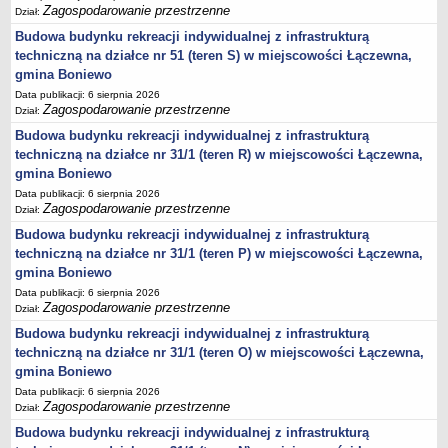
Zagospodarowanie przestrzenne
Dział:
Lista lokalnych liderów
Budowa budynku rekreacji indywidualnej z infrastrukturą
Podmioty uprawnione do świadczenia usług integracji społecznej
techniczną na działce nr 51 (teren S) w miejscowości Łączewna,
Podmioty realizujące usługi integracji społecznej w 2009
gmina Boniewo
Data publikacji: 6 sierpnia 2026
Wykaz usług społecznych
Zagospodarowanie przestrzenne
Dział:
Plan utrwalania rezultatów
Budowa budynku rekreacji indywidualnej z infrastrukturą
FUNDUSZ WSPARCIA
techniczną na działce nr 31/1 (teren R) w miejscowości Łączewna,
MIENIE KOMUNALNE
gmina Boniewo
2006
Data publikacji: 6 sierpnia 2026
Zagospodarowanie przestrzenne
Dział:
2007
Budowa budynku rekreacji indywidualnej z infrastrukturą
2008
techniczną na działce nr 31/1 (teren P) w miejscowości Łączewna,
2010
gmina Boniewo
Data publikacji: 6 sierpnia 2026
2009
Zagospodarowanie przestrzenne
Dział:
POMOC PUBLICZNA
Budowa budynku rekreacji indywidualnej z infrastrukturą
PUBLICZNIE DOSTĘPNY WYKAZ DANYCH ZAWIERAJĄCYCH INFORMACJE O
ŚRODOWISKU I JEGO OCHRONIE
techniczną na działce nr 31/1 (teren O) w miejscowości Łączewna,
Pliki do pobrania
gmina Boniewo
Data publikacji: 6 sierpnia 2026
Udostepnianie informacji o środowisku
Zagospodarowanie przestrzenne
Dział:
Informacja o wykazie
Budowa budynku rekreacji indywidualnej z infrastrukturą