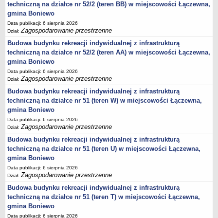
techniczną na działce nr 52/2 (teren BB) w miejscowości Łączewna,
Statut
gmina Boniewo
Uchwały
Data publikacji: 6 sierpnia 2026
Zagospodarowanie przestrzenne
Dział:
Projekty uchwał
Budowa budynku rekreacji indywidualnej z infrastrukturą
Zarządzenia
techniczną na działce nr 52/2 (teren AA) w miejscowości Łączewna,
Protokoły
gmina Boniewo
Opłaty i podatki
Data publikacji: 6 sierpnia 2026
Zagospodarowanie przestrzenne
Dział:
Zagospodarowanie przestrzenne
Budowa budynku rekreacji indywidualnej z infrastrukturą
Obwieszczenia,Zawiadomienia, sprawozdania ochrony środowiska
techniczną na działce nr 51 (teren W) w miejscowości Łączewna,
Decyzje o środowiskowych uwarunkowaniach
gmina Boniewo
REWITALIZACJA GMINY BONIEWO
Data publikacji: 6 sierpnia 2026
Zagospodarowanie przestrzenne
Dział:
PPWOW
Budowa budynku rekreacji indywidualnej z infrastrukturą
Aktualności
techniczną na działce nr 51 (teren U) w miejscowości Łączewna,
konkursy
gmina Boniewo
Podręcznik PPWOW
Data publikacji: 6 sierpnia 2026
Zagospodarowanie przestrzenne
Dział:
Plan działania
Budowa budynku rekreacji indywidualnej z infrastrukturą
Strategia Rozwiązywania Problemów Społecznych
techniczną na działce nr 51 (teren T) w miejscowości Łączewna,
Lista osób kluczowych
gmina Boniewo
Lista aktywności społecznych
Data publikacji: 6 sierpnia 2026