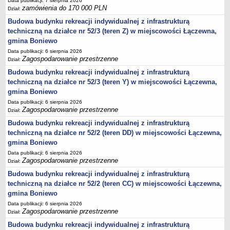
Data publikacji: 7 sierpnia 2026
sprawozdania z wykonania budżetu
zamówienia do 170 000 PLN
Dział:
Plan postępowań na 2026 rok
Budowa budynku rekreacji indywidualnej z infrastrukturą
Plan postępowań o udzielenie zamówień na rok 2025
techniczną na działce nr 52/3 (teren Z) w miejscowości Łączewna,
gmina Boniewo
Plan postępowań na rok 2024
Data publikacji: 6 sierpnia 2026
Plan postępowań o udzielenie zamówień na rok 2023
Zagospodarowanie przestrzenne
Dział:
Plan postępowań o udzielenie zamówień na rok 2022
Budowa budynku rekreacji indywidualnej z infrastrukturą
Plan postępowań w 2021 roku
techniczną na działce nr 52/3 (teren Y) w miejscowości Łączewna,
gmina Boniewo
Plan postępowań o udzielenie zamówień w 2020 roku
Data publikacji: 6 sierpnia 2026
Plan postępowań o udzielenie zamówień na 2019
Zagospodarowanie przestrzenne
Dział:
Plan postępowań o udzielenie zamówień w 2018 roku
Budowa budynku rekreacji indywidualnej z infrastrukturą
techniczną na działce nr 52/2 (teren DD) w miejscowości Łączewna,
Plan postępowań o udzielenie zamówień w 2017 roku
gmina Boniewo
Dług publiczny, Pomoc publiczna
Data publikacji: 6 sierpnia 2026
Zagospodarowanie przestrzenne
Realizacja inwestycji
Dział:
Budowa budynku rekreacji indywidualnej z infrastrukturą
przetargi
techniczną na działce nr 52/2 (teren CC) w miejscowości Łączewna,
Konkursy
gmina Boniewo
elektronizacja zamówień publicznych
Data publikacji: 6 sierpnia 2026
Zagospodarowanie przestrzenne
Dział:
zamówienia do 170 000 PLN
Budowa budynku rekreacji indywidualnej z infrastrukturą
PRAWO LOKALNE