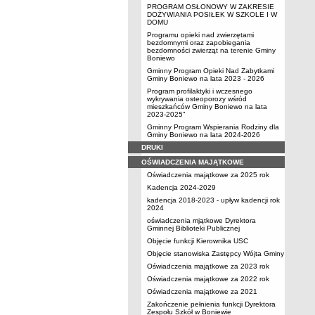
PROGRAM OSŁONOWY W ZAKRESIE
DOŻYWIANIA POSIŁEK W SZKOLE I W
DOMU
Programu opieki nad zwierzętami
bezdomnymi oraz zapobiegania
bezdomności zwierząt na terenie Gminy
Boniewo
Gminny Program Opieki Nad Zabytkami
Gminy Boniewo na lata 2023 - 2026
Program profilaktyki i wczesnego
wykrywania osteoporozy wśród
mieszkańców Gminy Boniewo na lata
2023-2025”
Gminny Program Wspierania Rodziny dla
Gminy Boniewo na lata 2024-2026
DRUKI
OŚWIADCZENIA MAJĄTKOWE
Oświadczenia majątkowe za 2025 rok
Kadencja 2024-2029
kadencja 2018-2023 - upływ kadencji rok
2024
oświadczenia mjątkowe Dyrektora
Gminnej Biblioteki Publicznej
Objęcie funkcji Kierownika USC
Objęcie stanowiska Zastępcy Wójta Gminy
Oświadczenia majątkowe za 2023 rok
Oświadczenia majątkowe za 2022 rok
Oświadczenia majątkowe za 2021
Zakończenie pełnienia funkcji Dyrektora
Zespołu Szkół w Boniewie