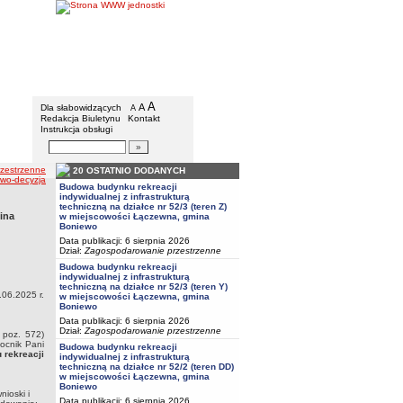
Urząd Gminy w Boniewie
Menu dodatkowe
A
powiększ czcionkę
A
standardowy rozmiar czcionki
Dla słabowidzących
A
pomniejsz czcionkę
Redakcja Biuletynu
Kontakt
Instrukcja obsługi
Wyszukiwarka artykułów
Szukaj
zestrzenne
20 OSTATNIO DODANYCH
ewo-decyzja
Budowa budynku rekreacji
indywidualnej z infrastrukturą
techniczną na działce nr 52/3 (teren Z)
ina
w miejscowości Łączewna, gmina
Boniewo
Data publikacji: 6 sierpnia 2026
Dział:
Zagospodarowanie przestrzenne
Budowa budynku rekreacji
indywidualnej z infrastrukturą
techniczną na działce nr 52/3 (teren Y)
06.2025 r.
w miejscowości Łączewna, gmina
Boniewo
Data publikacji: 6 sierpnia 2026
Dział:
Zagospodarowanie przestrzenne
 poz. 572)
ocnik Pani
Budowa budynku rekreacji
rekreacji
indywidualnej z infrastrukturą
techniczną na działce nr 52/2 (teren DD)
w miejscowości Łączewna, gmina
Boniewo
ioski i
Data publikacji: 6 sierpnia 2026