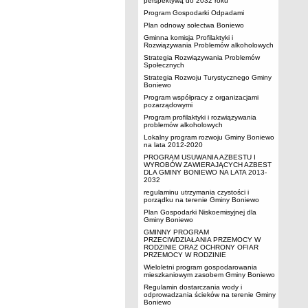
perspektywą do 2032 roku
Program Gospodarki Odpadami
Plan odnowy sołectwa Boniewo
Gminna komisja Profilaktyki i
Rozwiązywania Problemów alkoholowych
Strategia Rozwiązywania Problemów
Społecznych
Strategia Rozwoju Turystycznego Gminy
Boniewo
Program współpracy z organizacjami
pozarządowymi
Program profilaktyki i rozwiązywania
problemów alkoholowych
Lokalny program rozwoju Gminy Boniewo
na lata 2012-2020
PROGRAM USUWANIA AZBESTU I
WYROBÓW ZAWIERAJĄCYCH AZBEST
DLA GMINY BONIEWO NA LATA 2013-
2032
regulaminu utrzymania czystości i
porządku na terenie Gminy Boniewo
Plan Gospodarki Niskoemisyjnej dla
Gminy Boniewo
GMINNY PROGRAM
PRZECIWDZIAŁANIA PRZEMOCY W
RODZINIE ORAZ OCHRONY OFIAR
PRZEMOCY W RODZINIE
Wieloletni program gospodarowania
mieszkaniowym zasobem Gminy Boniewo
Regulamin dostarczania wody i
odprowadzania ścieków na terenie Gminy
Boniewo