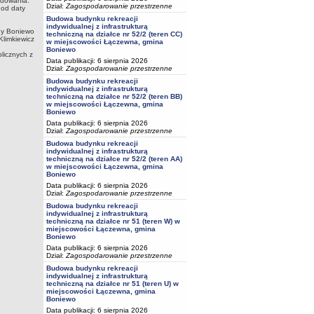
ędowania:
Dział:
Zagospodarowanie przestrzenne
 od daty
Budowa budynku rekreacji
indywidualnej z infrastrukturą
ny Boniewo
techniczną na działce nr 52/2 (teren CC)
Klimkiewicz
w miejscowości Łączewna, gmina
Boniewo
licznych z
Data publikacji: 6 sierpnia 2026
Dział:
Zagospodarowanie przestrzenne
Budowa budynku rekreacji
indywidualnej z infrastrukturą
techniczną na działce nr 52/2 (teren BB)
w miejscowości Łączewna, gmina
Boniewo
Data publikacji: 6 sierpnia 2026
Dział:
Zagospodarowanie przestrzenne
Budowa budynku rekreacji
indywidualnej z infrastrukturą
techniczną na działce nr 52/2 (teren AA)
w miejscowości Łączewna, gmina
Boniewo
Data publikacji: 6 sierpnia 2026
Dział:
Zagospodarowanie przestrzenne
Budowa budynku rekreacji
indywidualnej z infrastrukturą
techniczną na działce nr 51 (teren W) w
miejscowości Łączewna, gmina
Boniewo
Data publikacji: 6 sierpnia 2026
Dział:
Zagospodarowanie przestrzenne
Budowa budynku rekreacji
indywidualnej z infrastrukturą
techniczną na działce nr 51 (teren U) w
miejscowości Łączewna, gmina
Boniewo
Data publikacji: 6 sierpnia 2026