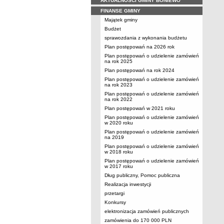
AKTUALNOŚCI GMINY BONIEWO
FINANSE GMINY
Majątek gminy
Budżet
sprawozdania z wykonania budżetu
Plan postępowań na 2026 rok
Plan postępowań o udzielenie zamówień
na rok 2025
Plan postępowań na rok 2024
Plan postępowań o udzielenie zamówień
na rok 2023
Plan postępowań o udzielenie zamówień
na rok 2022
Plan postępowań w 2021 roku
Plan postępowań o udzielenie zamówień
w 2020 roku
Plan postępowań o udzielenie zamówień
na 2019
Plan postępowań o udzielenie zamówień
w 2018 roku
Plan postępowań o udzielenie zamówień
w 2017 roku
Dług publiczny, Pomoc publiczna
Realizacja inwestycji
przetargi
Konkursy
elektronizacja zamówień publicznych
zamówienia do 170 000 PLN