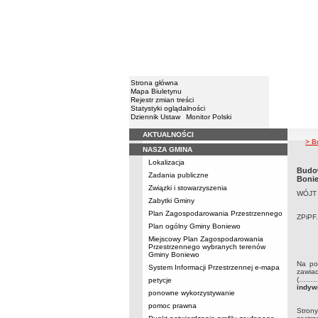
Strona główna
Mapa Biuletynu
Rejestr zmian treści
Statystyki oglądalności
Dziennik Ustaw
Monitor Polski
AKTUALNOŚCI
Menu
> B
NASZA GMINA
Lokalizacja
Budow
Zadania publiczne
Boni
Związki i stowarzyszenia
WÓJT
Zabytki Gminy
Plan Zagospodarowania Przestrzennego
ZPiPF
Plan ogólny Gminy Boniewo
Miejscowy Plan Zagospodarowania
Przestrzennego wybranych terenów
Gminy Boniewo
Na po
System Informacji Przestrzennej e-mapa
zawiad
(……….
petycje
indyw
ponowne wykorzystywanie
pomoc prawna
Strony