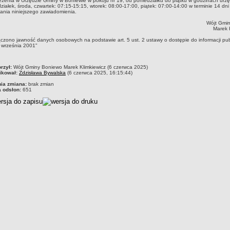
eżenia w Urzędzie Gminy w Boniewie w pokoju nr 19, od poniedziałku do piątku w godzinach urz
ziałek, środa, czwartek: 07:15-15:15, wtorek: 08:00-17:00, piątek: 07:00-14:00 w terminie 14 dni
ania niniejszego zawiadomienia.
Wójt Gmi
Marek 
ączono jawność danych osobowych na podstawie art. 5 ust. 2 ustawy o dostępie do informacji pub
 września 2001"
czka
rzył:
Wójt Gminy Boniewo Marek Klimkiewicz (6 czerwca 2025)
ikował:
Zdzisława Bywalska
(6 czerwca 2025, 16:15:44)
nia zmiana:
brak zmian
a odsłon:
651