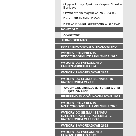
Objęcie funkcji Dyrektora Zespołu Szkół w
Boniewie
Oświadczenia majątkowe za 2024 rok
Prezes SIM KZN KUJAWY
Kierownik Klubu Dziecięcego w Boniewie
KONTROLE
Zewnętrzne
JEDNO OKIENKO
KARTY INFORMACJI O ŚRODOWISKU
WYBORY PREZYDENTA
RZECZYPOSPOLITEJ POLSKIEJ 2025
WYBORY DO PARLAMENTU
EUROPEJSKIEGO 2024
WYBORY SAMORZĄDOWE 2024
WYBORY DO SEJMU I SENATU - 15
PAŹDZIERNIKA 2023 R.
Wybory uzupełniające do Senatu w dniu
21 lipca 2024 roku
REFERENDUM OGÓLNOKRAJOWE 2023
WYBORY PREZYDENTA
RZECZYPOSPOLITEJ POLSKIEJ 2020
WYBORY DO SEJMU I SENATU
RZECZPOSPOLITEJ POLSKIEJ 13
PAŹDZIERNIKA 2019 ROK
WYBORY SAMORZĄDOWE 2018
WYBORY DO PARLAMENTU
EUROPEJSKIEGO 2019