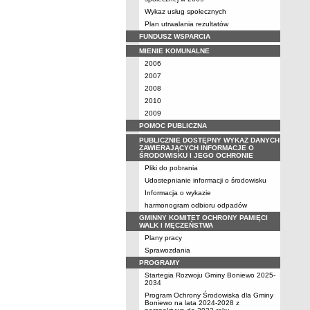
Wykaz usług społecznych
Plan utrwalania rezultatów
FUNDUSZ WSPARCIA
MIENIE KOMUNALNE
2006
2007
2008
2010
2009
POMOC PUBLICZNA
PUBLICZNIE DOSTĘPNY WYKAZ DANYCH
ZAWIERAJĄCYCH INFORMACJE O
ŚRODOWISKU I JEGO OCHRONIE
Pliki do pobrania
Udostepnianie informacji o środowisku
Informacja o wykazie
harmonogram odbioru odpadów
GMINNY KOMITET OCHRONY PAMIĘCI
WALK I MĘCZEŃSTWA
Plany pracy
Sprawozdania
PROGRAMY
Startegia Rozwoju Gminy Boniewo 2025-
2034
Program Ochrony Środowiska dla Gminy
Boniewo na lata 2024-2028 z