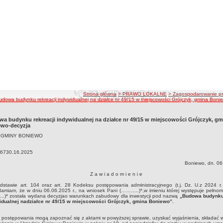
ścieżka nawigacji
Strona główna
> PRAWO LOKALNE
> Zagospodarowanie pr
udowa budynku rekreacji indywidualnej na działce nr 49/15 w miejscowości Grójczyk, gmina Boni
a budynku rekreacji indywidualnej na działce nr 49/15 w miejscowości Grójczyk, gm
ewo-decyzja
 GMINY BONIEWO
.6730.16.2025
Boniewo, dn. 06.
Z a w i a d o m i e n i e
dstawie art. 104 oraz art. 28 Kodeksu postępowania administracyjnego (t.j. Dz. U.z 2024 r.
amiam, że w dniu 06.06.2025 r., na wniosek Pani (………..)*,w imieniu której występuje pełnom
.)* została wydana decyzjao warunkach zabudowy dla inwestycji pod nazwą
„Budowa budynku 
idualnej nadziałce nr 49/15 w miejscowości Grójczyk, gmina Boniewo”.
 postępowania mogą zapoznać się z aktami w powyższej sprawie, uzyskać wyjaśnienia, składać wn