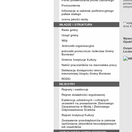
Punkt potwierdzania profilu zaufanego
zastrz
ponied
Porozumienia
otrzym
Infromacje w zakresie preferencyjnego
paliwa stałego
ocena jakości wody
* "wył
WŁADZE I STRUKTURA
dnia 6
Rada gminy
Urząd gminy
metry
Wytwo
Wójt
Opubl
Jednostki organizacyjne
Ostat
jednostki pomocnicze /sołectwa Gminy
Liczb
Boniewo/
Gminne Instytucje Kultury
Nabór pracowników na stanowiska pracy
Deklaracja dostępności strony
internetowej Urzędu Gminy Boniewo
RODO
REJESTRY
Rejestry i ewidencje
Rejestr działalności regulowanej
Ewidencja udzielonych i cofniętych
zezwoleń na prowadzenie Zbiorowego
Zaopatrzenia w Wodę i Zbiorowego
Odprowadzania Ścieków
Rejestr Instytucji Kultury
Zestawienie przedsiębiorców w zakresie
opróżniania zbiorników bezodpływowych
lub osadników