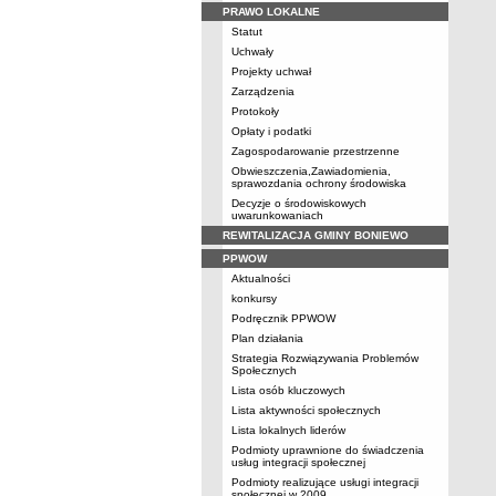
PRAWO LOKALNE
Statut
Uchwały
Projekty uchwał
Zarządzenia
Protokoły
Opłaty i podatki
Zagospodarowanie przestrzenne
Obwieszczenia,Zawiadomienia,
sprawozdania ochrony środowiska
Decyzje o środowiskowych
uwarunkowaniach
REWITALIZACJA GMINY BONIEWO
PPWOW
Aktualności
konkursy
Podręcznik PPWOW
Plan działania
Strategia Rozwiązywania Problemów
Społecznych
Lista osób kluczowych
Lista aktywności społecznych
Lista lokalnych liderów
Podmioty uprawnione do świadczenia
usług integracji społecznej
Podmioty realizujące usługi integracji
społecznej w 2009