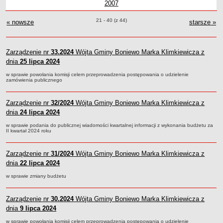
2007
Wójta Gminy Boniewo Marek
Klimkiewicz
Marek Klimkiewicz
Boniewo Marek
Klimkiewicz
roku
Boniewo
Boniewo
z roku
Gm
z
Zabytki Gminy
Klimkiewicz
Klimkiewicz
Marek
Marek
Boni
Zarządzenia o pozycjach
21 - 40 (z 44)
« nowsze
zarządzenia Wójta Gminy Boniewo Marek Klimkiewicz
Klimkiewicz
starsze
Klimkiewi
zar
»
Mar
Kl
Plan Zagospodarowania Przestrzennego
Klimki
Plan ogólny Gminy Boniewo
Miejscowy Plan Zagospodarowania Przestrzennego wybranych
Zarządzenie nr
33.2024
Wójta Gminy Boniewo Marka Klimkiewicza z
terenów Gminy Boniewo
dnia
25 lipca 2024
Kli
System Informacji Przestrzennej e-mapa
w sprawie powołania komisji celem przeprowadzenia postępowania o udzielenie
zamówienia publicznego
petycje
ponowne wykorzystywanie
Zarządzenie nr
32/2024
Wójta Gminy Boniewo Marka Klimkiewicza z
pomoc prawna
dnia
24 lipca 2024
Punkt potwierdzania profilu zaufanego
w sprawie podania do publicznej wiadomości kwartalnej informacji z wykonania budżetu za
II kwartał 2024 roku
Porozumienia
Infromacje w zakresie preferencyjnego paliwa stałego
Zarządzenie nr
31/2024
Wójta Gminy Boniewo Marka Klimkiewicza z
ocena jakości wody
dnia
22 lipca 2024
WŁADZE I STRUKTURA
w sprawie zmiany budżetu
Rada gminy
Urząd gminy
Zarządzenie nr
30.2024
Wójta Gminy Boniewo Marka Klimkiewicza z
dnia
9 lipca 2024
Wójt
w sprawie powołania komisji celem przeprowadzenia postępowania o udzielenie
Jednostki organizacyjne