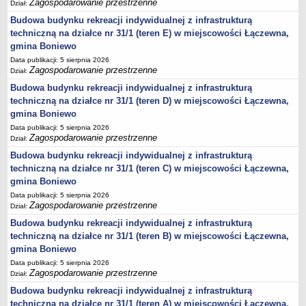
Zagospodarowanie przestrzenne
Dział:
JEDNO OKIENKO
Budowa budynku rekreacji indywidualnej z infrastrukturą
KARTY INFORMACJI O ŚRODOWISKU
techniczną na działce nr 31/1 (teren E) w miejscowości Łączewna,
WYBORY PREZYDENTA RZECZYPOSPOLITEJ POLSKIEJ 2025
gmina Boniewo
WYBORY DO PARLAMENTU EUROPEJSKIEGO 2024
Data publikacji: 5 sierpnia 2026
WYBORY SAMORZĄDOWE 2024
Zagospodarowanie przestrzenne
Dział:
WYBORY DO SEJMU I SENATU - 15 PAŹDZIERNIKA 2023 R.
Budowa budynku rekreacji indywidualnej z infrastrukturą
Wybory uzupełniające do Senatu w dniu 21 lipca 2024 roku
techniczną na działce nr 31/1 (teren D) w miejscowości Łączewna,
REFERENDUM OGÓLNOKRAJOWE 2023
gmina Boniewo
WYBORY PREZYDENTA RZECZYPOSPOLITEJ POLSKIEJ 2020
Data publikacji: 5 sierpnia 2026
WYBORY DO SEJMU I SENATU RZECZPOSPOLITEJ POLSKIEJ 13 PAŹDZIERNIKA
Zagospodarowanie przestrzenne
Dział:
2019 ROK
Budowa budynku rekreacji indywidualnej z infrastrukturą
WYBORY SAMORZĄDOWE 2018
techniczną na działce nr 31/1 (teren C) w miejscowości Łączewna,
WYBORY DO PARLAMENTU EUROPEJSKIEGO 2019
gmina Boniewo
REFERENDUM 2015
Data publikacji: 5 sierpnia 2026
WYBORY PARLAMENTARNE 2015
Zagospodarowanie przestrzenne
Dział:
WYBORY PREZYDENTA RZECZPOSPOLITEJ POLSKIEJ 2015
Budowa budynku rekreacji indywidualnej z infrastrukturą
WYBORY SAMORZĄDOWE 2014
techniczną na działce nr 31/1 (teren B) w miejscowości Łączewna,
Wybory uzupełniające do Rady Gminy Boniewo 2017
gmina Boniewo
Data publikacji: 5 sierpnia 2026
Zagospodarowanie przestrzenne
Dział:
Budowa budynku rekreacji indywidualnej z infrastrukturą
techniczną na działce nr 31/1 (teren A) w miejscowości Łączewna,