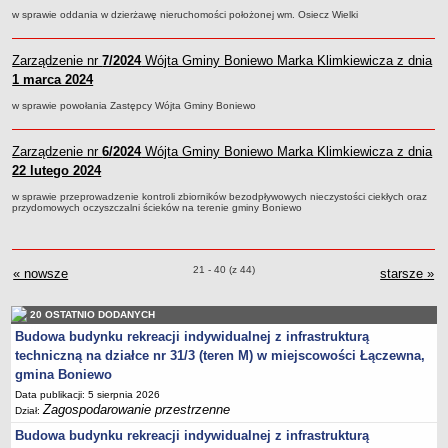
w sprawie oddania w dzierżawę nieruchomości położonej wm. Osiecz Wielki
Lista lokalnych liderów
Podmioty uprawnione do świadczenia usług integracji społecznej
Zarządzenie nr
7/2024
Wójta Gminy Boniewo Marka Klimkiewicza z dnia
Podmioty realizujące usługi integracji społecznej w 2009
1 marca 2024
Wykaz usług społecznych
w sprawie powołania Zastępcy Wójta Gminy Boniewo
Plan utrwalania rezultatów
FUNDUSZ WSPARCIA
Zarządzenie nr
6/2024
Wójta Gminy Boniewo Marka Klimkiewicza z dnia
22 lutego 2024
MIENIE KOMUNALNE
2006
w sprawie przeprowadzenie kontroli zbiorników bezodpływowych nieczystości ciekłych oraz
przydomowych oczyszczalni ścieków na terenie gminy Boniewo
2007
2008
2010
Zarządzenia o pozycjach
21 - 40 (z 44)
« nowsze
zarządzenia Wójta Gminy Boniewo Marek Klimkiewicz
starsze
zar
»
2009
20 OSTATNIO DODANYCH
POMOC PUBLICZNA
Budowa budynku rekreacji indywidualnej z infrastrukturą
PUBLICZNIE DOSTĘPNY WYKAZ DANYCH ZAWIERAJĄCYCH INFORMACJE O
ŚRODOWISKU I JEGO OCHRONIE
techniczną na działce nr 31/3 (teren M) w miejscowości Łączewna,
Kli
Pliki do pobrania
gmina Boniewo
Data publikacji: 5 sierpnia 2026
Udostepnianie informacji o środowisku
Zagospodarowanie przestrzenne
Dział:
Informacja o wykazie
Budowa budynku rekreacji indywidualnej z infrastrukturą