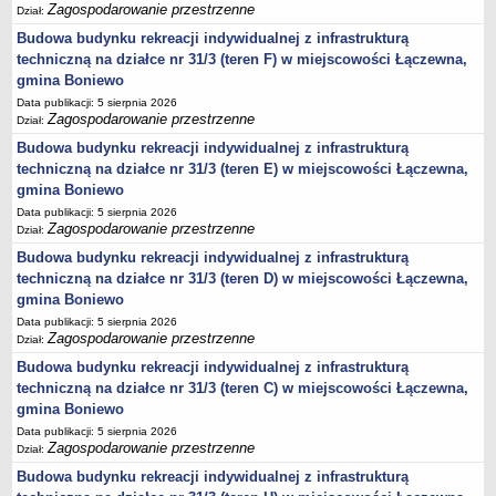
2013-2032
Zagospodarowanie przestrzenne
Dział:
regulaminu utrzymania czystości i porządku na terenie Gminy
Budowa budynku rekreacji indywidualnej z infrastrukturą
Boniewo
techniczną na działce nr 31/3 (teren F) w miejscowości Łączewna,
gmina Boniewo
Plan Gospodarki Niskoemisyjnej dla Gminy Boniewo
Data publikacji: 5 sierpnia 2026
GMINNY PROGRAM PRZECIWDZIAŁANIA PRZEMOCY W
Zagospodarowanie przestrzenne
Dział:
RODZINIE ORAZ OCHRONY OFIAR PRZEMOCY W RODZINIE
Budowa budynku rekreacji indywidualnej z infrastrukturą
Wieloletni program gospodarowania mieszkaniowym zasobem
techniczną na działce nr 31/3 (teren E) w miejscowości Łączewna,
Gminy Boniewo
gmina Boniewo
Regulamin dostarczania wody i odprowadzania ścieków na terenie
Data publikacji: 5 sierpnia 2026
Zagospodarowanie przestrzenne
Dział:
Gminy Boniewo
Budowa budynku rekreacji indywidualnej z infrastrukturą
PROGRAM OSŁONOWY W ZAKRESIE DOŻYWIANIA POSIŁEK W
techniczną na działce nr 31/3 (teren D) w miejscowości Łączewna,
SZKOLE I W DOMU
gmina Boniewo
Programu opieki nad zwierzętami bezdomnymi oraz zapobiegania
Data publikacji: 5 sierpnia 2026
bezdomności zwierząt na terenie Gminy Boniewo
Zagospodarowanie przestrzenne
Dział:
Gminny Program Opieki Nad Zabytkami Gminy Boniewo na lata
Budowa budynku rekreacji indywidualnej z infrastrukturą
2023 - 2026
techniczną na działce nr 31/3 (teren C) w miejscowości Łączewna,
gmina Boniewo
Program profilaktyki i wczesnego wykrywania osteoporozy wśród
mieszkańców Gminy Boniewo na lata 2023-2025”
Data publikacji: 5 sierpnia 2026
Zagospodarowanie przestrzenne
Dział:
Gminny Program Wspierania Rodziny dla Gminy Boniewo na lata
Budowa budynku rekreacji indywidualnej z infrastrukturą
2024-2026