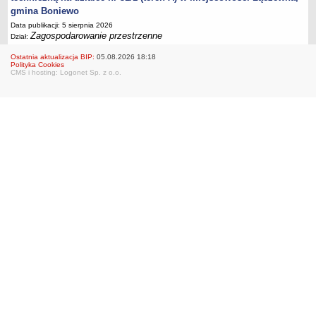
gmina Boniewo
Data publikacji: 5 sierpnia 2026
Zagospodarowanie przestrzenne
Dział:
Ostatnia aktualizacja BIP:
05.08.2026 18:18
Polityka Cookies
CMS i hosting: Logonet Sp. z o.o.