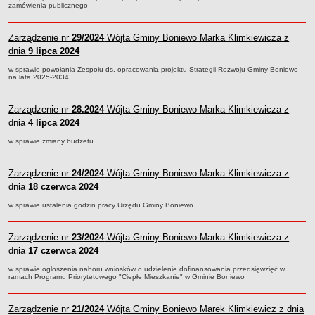
zamówienia publicznego
jednostki pomocnicze /sołectwa Gminy Boniewo/
Gminne Instytucje Kultury
Zarządzenie nr
29/2024
Wójta Gminy Boniewo Marka Klimkiewicza z
dnia
9 lipca 2024
Nabór pracowników na stanowiska pracy
w sprawie powołania Zespołu ds. opracowania projektu Strategii Rozwoju Gminy Boniewo
Deklaracja dostępności strony internetowej Urzędu Gminy Boniewo
na lata 2025-2034
RODO
REJESTRY
Zarządzenie nr
28.2024
Wójta Gminy Boniewo Marka Klimkiewicza z
Rejestry i ewidencje
dnia
4 lipca 2024
Rejestr działalności regulowanej
w sprawie zmiany budżetu
Ewidencja udzielonych i cofniętych zezwoleń na prowadzenie
Zbiorowego Zaopatrzenia w Wodę i Zbiorowego Odprowadzania
Zarządzenie nr
24/2024
Wójta Gminy Boniewo Marka Klimkiewicza z
Ścieków
dnia
18 czerwca 2024
Rejestr Instytucji Kultury
w sprawie ustalenia godzin pracy Urzędu Gminy Boniewo
Zestawienie przedsiębiorców w zakresie opróżniania zbiorników
bezodpływowych lub osadników
Zarządzenie nr
23/2024
Wójta Gminy Boniewo Marka Klimkiewicza z
dnia
17 czerwca 2024
AKTUALNOŚCI GMINY BONIEWO
FINANSE GMINY
w sprawie ogłoszenia naboru wniosków o udzielenie dofinansowania przedsięwzięć w
ramach Programu Priorytetowego "Ciepłe Mieszkanie" w Gminie Boniewo
Majątek gminy
Budżet
Zarządzenie nr
21/2024
Wójta Gminy Boniewo Marek Klimkiewicz z dnia