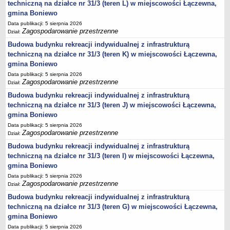
harmonogram odbioru odpadów
techniczną na działce nr 31/3 (teren L) w miejscowości Łączewna,
gmina Boniewo
GMINNY KOMITET OCHRONY PAMIĘCI WALK I MĘCZEŃSTWA
Plany pracy
Data publikacji: 5 sierpnia 2026
Zagospodarowanie przestrzenne
Dział:
Sprawozdania
Budowa budynku rekreacji indywidualnej z infrastrukturą
PROGRAMY
techniczną na działce nr 31/3 (teren K) w miejscowości Łączewna,
Startegia Rozwoju Gminy Boniewo 2025-2034
gmina Boniewo
Program Ochrony Środowiska dla Gminy Boniewo na lata 2024-2028
Data publikacji: 5 sierpnia 2026
Zagospodarowanie przestrzenne
z perspektywą do 2032 roku
Dział:
Budowa budynku rekreacji indywidualnej z infrastrukturą
Program Gospodarki Odpadami
techniczną na działce nr 31/3 (teren J) w miejscowości Łączewna,
Plan odnowy sołectwa Boniewo
gmina Boniewo
Gminna komisja Profilaktyki i Rozwiązywania Problemów
Data publikacji: 5 sierpnia 2026
alkoholowych
Zagospodarowanie przestrzenne
Dział:
Strategia Rozwiązywania Problemów Społecznych
Budowa budynku rekreacji indywidualnej z infrastrukturą
techniczną na działce nr 31/3 (teren I) w miejscowości Łączewna,
Strategia Rozwoju Turystycznego Gminy Boniewo
gmina Boniewo
Program współpracy z organizacjami pozarządowymi
Data publikacji: 5 sierpnia 2026
Zagospodarowanie przestrzenne
Dział:
Program profilaktyki i rozwiązywania problemów alkoholowych
Budowa budynku rekreacji indywidualnej z infrastrukturą
Lokalny program rozwoju Gminy Boniewo na lata 2012-2020
techniczną na działce nr 31/3 (teren G) w miejscowości Łączewna,
PROGRAM USUWANIA AZBESTU I WYROBÓW
gmina Boniewo
ZAWIERAJĄCYCH AZBEST DLA GMINY BONIEWO NA LATA
Data publikacji: 5 sierpnia 2026