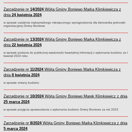
Statut
Zarządzenie nr
14/2024
Wójta Gminy Boniewo Marka Klimkiewicza z
Uchwały
dnia
24 kwietnia 2024
Projekty uchwał
w sprawie ustalenia maksymalnego miesięcznego wynagrodzenia dla kierownika jednostki
organizacyjnej Gminy Boniewo
Zarządzenia
Protokoły
Zarządzenie nr
13/2024
Wójta Gminy Boniewo Marka Klimkiewicza z
Opłaty i podatki
dnia
22 kwietnia 2024
Zagospodarowanie przestrzenne
w sprawie podania do publicznej wiadomości kwartalnej informacji z wykonania budżetu za I
kwartał 2024 roku
Obwieszczenia,Zawiadomienia, sprawozdania ochrony środowiska
Decyzje o środowiskowych uwarunkowaniach
Zarządzenie nr
11/2024
Wójta Gminy Boniewo Marka Klimkiewicza z
REWITALIZACJA GMINY BONIEWO
dnia
8 kwietnia 2024
PPWOW
w sprawie zmiany budżetu
Aktualności
konkursy
Zarządzenie nr
10/2024
Wójta Gminy Boniewo Marek Klimkiewicz z dnia
Podręcznik PPWOW
25 marca 2024
Plan działania
w sprawie przyjęcia sprawozdania z wykonania budżetu Gminy Boniewo za rok 2023
Strategia Rozwiązywania Problemów Społecznych
Zarządzenie nr
8/2024
Wójta Gminy Boniewo Marka Klimkiewicza z dnia
Lista osób kluczowych
5 marca 2024
Lista aktywności społecznych