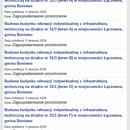
techniczną na działce nr 31/3 (teren H) w miejscowości Łączewna,
DRUKI
gmina Boniewo
OŚWIADCZENIA MAJĄTKOWE
Data publikacji: 5 sierpnia 2026
Oświadczenia majątkowe za 2025 rok
Zagospodarowanie przestrzenne
Dział:
Kadencja 2024-2029
Budowa budynku rekreacji indywidualnej z infrastrukturą
techniczną na działce nr 31/3 (teren A) w miejscowości Łączewna,
kadencja 2018-2023 - upływ kadencji rok 2024
gmina Boniewo
oświadczenia mjątkowe Dyrektora Gminnej Biblioteki Publicznej
Data publikacji: 5 sierpnia 2026
Zagospodarowanie przestrzenne
Objęcie funkcji Kierownika USC
Dział:
Budowa budynku rekreacji indywidualnej z infrastrukturą
Objęcie stanowiska Zastępcy Wójta Gminy
techniczną na działce nr 31/3 (teren B) w miejscowości Łączewna,
Oświadczenia majątkowe za 2023 rok
gmina Boniewo
Oświadczenia majątkowe za 2022 rok
Data publikacji: 5 sierpnia 2026
Zagospodarowanie przestrzenne
Dział:
Oświadczenia majątkowe za 2021
Budowa budynku rekreacji indywidualnej z infrastrukturą
Zakończenie pełnienia funkcji Dyrektora Zespołu Szkół w Boniewie
techniczną na działce nr 31/1 (teren G) w miejscowości Łączewna,
Objęcie funkcji Dyrektora Zespołu Szkół w Boniewie
gmina Boniewo
Oświadczenia majątkowe za 2024 rok
Data publikacji: 5 sierpnia 2026
Zagospodarowanie przestrzenne
Dział:
Prezes SIM KZN KUJAWY
Budowa budynku rekreacji indywidualnej z infrastrukturą
Kierownik Klubu Dziecięcego w Boniewie
techniczną na działce nr 31/1 (teren F) w miejscowości Łączewna,
KONTROLE
gmina Boniewo
Zewnętrzne
Data publikacji: 5 sierpnia 2026