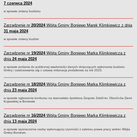
sprawozdania z wykonania budżetu
7 czerwca 2024
Plan postępowań na 2026 rok
w sprawie zmiany budżetu
Plan postępowań o udzielenie zamówień na rok 2025
Plan postępowań na rok 2024
Zarządzenie nr
20/2024
Wójta Gminy Boniewo Marek Klimkiewicz z dnia
31 maja 2024
Plan postępowań o udzielenie zamówień na rok 2023
w sprawie zmiany budżet
Plan postępowań o udzielenie zamówień na rok 2022
Plan postępowań w 2021 roku
Zarządzenie nr
19/2024
Wójta Gminy Boniewo Marka Klimkiewicza z
Plan postępowań o udzielenie zamówień w 2020 roku
dnia
24 maja 2024
Plan postępowań o udzielenie zamówień na 2019
w sprawie podania do publicznej wiadomości danych dotyczących wykonania budżetu
Gminy i zastosowania ulg z ustawy ordynacja podatkowa za rok 2023.
Plan postępowań o udzielenie zamówień w 2018 roku
Plan postępowań o udzielenie zamówień w 2017 roku
Zarządzenie nr
18/2024
Wójta Gminy Boniewo Marka Klimkiewicza z
Dług publiczny, Pomoc publiczna
dnia
23 maja 2024
Realizacja inwestycji
w sprawie ogłoszenia konkursu na stanowisko dyrektora Zespołu Szkół im. Obrońców Ziemi
Kujawskiej w Boniewie
przetargi
Konkursy
Zarządzenie nr
16/2024
Wójta Gminy Boniewo Marka Klimkiewicza z
elektronizacja zamówień publicznych
dnia
13 maja 2024
zamówienia do 170 000 PLN
w sprawie wyznaczenia osoby wykonującej czynności z zakresu prawa pracy wobec Wójta
Gminy Boniewo.
PRAWO LOKALNE