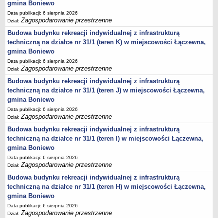
2013-2032
gmina Boniewo
Data publikacji: 6 sierpnia 2026
regulaminu utrzymania czystości i porządku na terenie Gminy
Zagospodarowanie przestrzenne
Dział:
Boniewo
Budowa budynku rekreacji indywidualnej z infrastrukturą
Plan Gospodarki Niskoemisyjnej dla Gminy Boniewo
techniczną na działce nr 31/1 (teren K) w miejscowości Łączewna,
GMINNY PROGRAM PRZECIWDZIAŁANIA PRZEMOCY W
gmina Boniewo
RODZINIE ORAZ OCHRONY OFIAR PRZEMOCY W RODZINIE
Data publikacji: 6 sierpnia 2026
Zagospodarowanie przestrzenne
Dział:
Wieloletni program gospodarowania mieszkaniowym zasobem
Gminy Boniewo
Budowa budynku rekreacji indywidualnej z infrastrukturą
techniczną na działce nr 31/1 (teren J) w miejscowości Łączewna,
Regulamin dostarczania wody i odprowadzania ścieków na terenie
gmina Boniewo
Gminy Boniewo
Data publikacji: 6 sierpnia 2026
PROGRAM OSŁONOWY W ZAKRESIE DOŻYWIANIA POSIŁEK W
Zagospodarowanie przestrzenne
Dział:
SZKOLE I W DOMU
Budowa budynku rekreacji indywidualnej z infrastrukturą
Programu opieki nad zwierzętami bezdomnymi oraz zapobiegania
techniczną na działce nr 31/1 (teren I) w miejscowości Łączewna,
bezdomności zwierząt na terenie Gminy Boniewo
gmina Boniewo
Data publikacji: 6 sierpnia 2026
Gminny Program Opieki Nad Zabytkami Gminy Boniewo na lata
Zagospodarowanie przestrzenne
Dział:
2023 - 2026
Budowa budynku rekreacji indywidualnej z infrastrukturą
Program profilaktyki i wczesnego wykrywania osteoporozy wśród
techniczną na działce nr 31/1 (teren H) w miejscowości Łączewna,
mieszkańców Gminy Boniewo na lata 2023-2025”
gmina Boniewo
Gminny Program Wspierania Rodziny dla Gminy Boniewo na lata
Data publikacji: 6 sierpnia 2026
2024-2026
Zagospodarowanie przestrzenne
Dział: