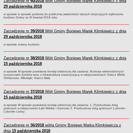
Zarządzenie nr
40/2018
Wójt Gminy Boniewo Marek Klimkiewicz z dnia
sprawozdania z wykonania budżetu
29 października 2018
Plan postępowań na 2026 rok
w sprawie w sprawie podania do publicznej wiadomości danych dotyczących wykonania
Plan postępowań o udzielenie zamówień na rok 2025
budżetu Gminy za III kwartał 2018 roku
Plan postępowań na rok 2024
Zarządzenie nr
39/2018
Wójt Gminy Boniewo Marek Klimkiewicz z dnia
Plan postępowań o udzielenie zamówień na rok 2023
29 października 2018
Plan postępowań o udzielenie zamówień na rok 2022
w sprawie zmiany budżetu
Plan postępowań w 2021 roku
Plan postępowań o udzielenie zamówień w 2020 roku
Zarządzenie nr
38/2018
Wójt Gminy Boniewo Marek Klimkiewicz z dnia
Plan postępowań o udzielenie zamówień na 2019
15 października 2018
Plan postępowań o udzielenie zamówień w 2018 roku
w sprawie W sprawie powołania komisji odbiorczej dla zadania: Budowa wielorodzinnych
oczyszczalni ścieków wraz z infrastrukturą towarzyszącą w miejscowościach Osiecz Wielki,
Plan postępowań o udzielenie zamówień w 2017 roku
Otmianowo, Mikołajki, Osiecz Mały
Dług publiczny, Pomoc publiczna
Zarządzenie nr
37/2018
Wójt Gminy Boniewo Marek Klimkiewicz z dnia
Realizacja inwestycji
15 października 2018
przetargi
w sprawie W sprawie powołania komisji odbiorczej dla zadania: 1. Przebudowa dróg
gminnych w miejscowości Łąki Wielkie i Sarnowo 2. Przebudowa dróg gminnych Lubomin -
Konkursy
Lubomin Leśny
elektronizacja zamówień publicznych
zamówienia do 170 000 PLN
Zarządzenie nr
36/2018
wójta Gminy Boniewo Marka Klimkiewicza z
dnia
15 października 2018
PRAWO LOKALNE