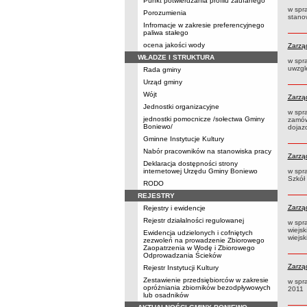
Punkt potwierdzania profilu zaufanego
w spr
Porozumienia
stanow
Infromacje w zakresie preferencyjnego
paliwa stałego
ocena jakości wody
Zarzą
WŁADZE I STRUKTURA
w spr
uwzglę
Rada gminy
Urząd gminy
Wójt
Zarzą
Jednostki organizacyjne
w spr
jednostki pomocnicze /sołectwa Gminy
zamów
Boniewo/
dojaz
Gminne Instytucje Kultury
Nabór pracowników na stanowiska pracy
Zarzą
Deklaracja dostępności strony
internetowej Urzędu Gminy Boniewo
w spr
Szkół
RODO
REJESTRY
Zarzą
Rejestry i ewidencje
Rejestr działalności regulowanej
w spra
wiejs
Ewidencja udzielonych i cofniętych
wiejsk
zezwoleń na prowadzenie Zbiorowego
Zaopatrzenia w Wodę i Zbiorowego
Odprowadzania Ścieków
Zarzą
Rejestr Instytucji Kultury
Zestawienie przedsiębiorców w zakresie
w spr
opróżniania zbiorników bezodpływowych
2011
lub osadników