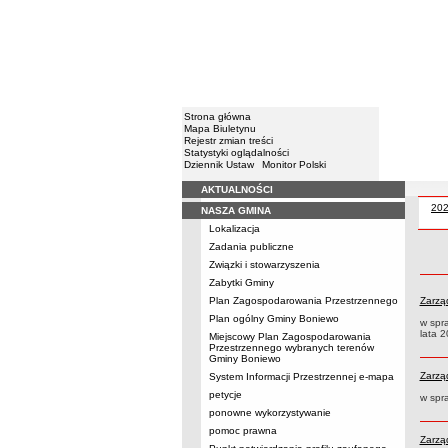
Strona główna
Mapa Biuletynu
Rejestr zmian treści
Statystyki oglądalności
Dziennik Ustaw
Monitor Polski
AKTUALNOŚCI
Menu
Zar
20
NASZA GMINA
Zarządz
Lokalizacja
Zadania publiczne
Związki i stowarzyszenia
Zabytki Gminy
Plan Zagospodarowania Przestrzennego
Zarzą
Plan ogólny Gminy Boniewo
w spr
lata 
Miejscowy Plan Zagospodarowania
Przestrzennego wybranych terenów
Gminy Boniewo
Zarzą
System Informacji Przestrzennej e-mapa
petycje
w spr
ponowne wykorzystywanie
pomoc prawna
Zarzą