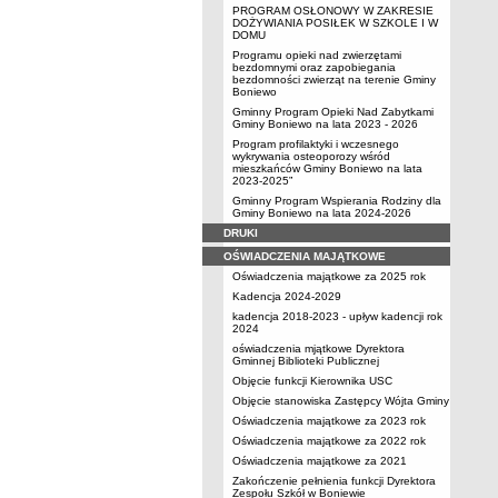
PROGRAM OSŁONOWY W ZAKRESIE
DOŻYWIANIA POSIŁEK W SZKOLE I W
DOMU
Programu opieki nad zwierzętami
bezdomnymi oraz zapobiegania
bezdomności zwierząt na terenie Gminy
Boniewo
Gminny Program Opieki Nad Zabytkami
Gminy Boniewo na lata 2023 - 2026
Program profilaktyki i wczesnego
wykrywania osteoporozy wśród
mieszkańców Gminy Boniewo na lata
2023-2025”
Gminny Program Wspierania Rodziny dla
Gminy Boniewo na lata 2024-2026
DRUKI
OŚWIADCZENIA MAJĄTKOWE
Oświadczenia majątkowe za 2025 rok
Kadencja 2024-2029
kadencja 2018-2023 - upływ kadencji rok
2024
oświadczenia mjątkowe Dyrektora
Gminnej Biblioteki Publicznej
Objęcie funkcji Kierownika USC
Objęcie stanowiska Zastępcy Wójta Gminy
Oświadczenia majątkowe za 2023 rok
Oświadczenia majątkowe za 2022 rok
Oświadczenia majątkowe za 2021
Zakończenie pełnienia funkcji Dyrektora
Zespołu Szkół w Boniewie