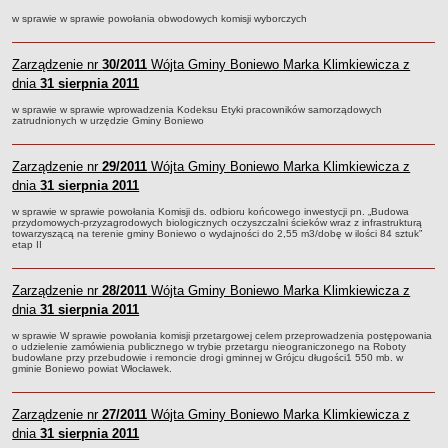
w sprawie w sprawie powołania obwodowych komisji wyborczych
jednostki pomocnicze /sołectwa Gminy Boniewo/
Gminne Instytucje Kultury
Zarządzenie nr
30/2011
Wójta Gminy Boniewo Marka Klimkiewicza z
Nabór pracowników na stanowiska pracy
dnia
31 sierpnia 2011
Deklaracja dostępności strony internetowej Urzędu Gminy Boniewo
w sprawie w sprawie wprowadzenia Kodeksu Etyki pracowników samorządowych
zatrudnionych w urzędzie Gminy Boniewo
RODO
REJESTRY
Zarządzenie nr
29/2011
Wójta Gminy Boniewo Marka Klimkiewicza z
Rejestry i ewidencje
dnia
31 sierpnia 2011
Rejestr działalności regulowanej
w sprawie w sprawie powołania Komisji ds. odbioru końcowego inwestycji pn. „Budowa
przydomowych-przyzagrodowych biologicznych oczyszczalni ścieków wraz z infrastrukturą
Ewidencja udzielonych i cofniętych zezwoleń na prowadzenie
towarzyszącą na terenie gminy Boniewo o wydajności do 2,55 m3/dobę w ilości 84 sztuk”
Zbiorowego Zaopatrzenia w Wodę i Zbiorowego Odprowadzania
etap II
Ścieków
Rejestr Instytucji Kultury
Zarządzenie nr
28/2011
Wójta Gminy Boniewo Marka Klimkiewicza z
dnia
31 sierpnia 2011
Zestawienie przedsiębiorców w zakresie opróżniania zbiorników
bezodpływowych lub osadników
w sprawie W sprawie powołania komisji przetargowej celem przeprowadzenia postępowania
o udzielenie zamówienia publicznego w trybie przetargu nieograniczonego na Roboty
AKTUALNOŚCI GMINY BONIEWO
budowlane przy przebudowie i remoncie drogi gminnej w Grójcu długości1 550 mb. w
gminie Boniewo powiat Włocławek.
FINANSE GMINY
Majątek gminy
Zarządzenie nr
27/2011
Wójta Gminy Boniewo Marka Klimkiewicza z
Budżet
dnia
31 sierpnia 2011