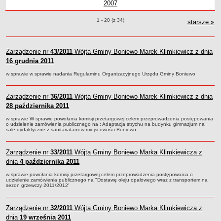
2007
Wójta Gminy Boniewo Marek
Klimkiewicz
Marek Klimkiewicz
Boniewo Marek
Klimkiewicz
roku
Boniewo
Boniewo
z roku
Gm
z
Zabytki Gminy
Klimkiewicz
Klimkiewicz
Marek
Marek
Boni
Zarządzenia o pozycjach
1 - 20 (z 34)
Klimkiewicz
starsze
Klimkiewi
zar
»
Mar
Kl
Plan Zagospodarowania Przestrzennego
Klimki
Plan ogólny Gminy Boniewo
Miejscowy Plan Zagospodarowania Przestrzennego wybranych
Zarządzenie nr
43/2011
Wójta Gminy Boniewo Marek Klimkiewicz z dnia
terenów Gminy Boniewo
16 grudnia 2011
Kli
System Informacji Przestrzennej e-mapa
w sprawie w sprawie nadania Regulaminu Organizacyjnego Urzędu Gminy Boniewo
petycje
Zarządzenie nr
ponowne wykorzystywanie
36/2011
Wójta Gminy Boniewo Marek Klimkiewicz z dnia
28 października 2011
pomoc prawna
w sprawie W sprawie powołania komisji przetargowej celem przeprowadzenia postępowania
Punkt potwierdzania profilu zaufanego
o udzielenie zamówienia publicznego na : Adaptacja strychu na budynku gimnazjum na
sale dydaktyczne z sanitariatami w miejscowości Boniewo
Porozumienia
Infromacje w zakresie preferencyjnego paliwa stałego
Zarządzenie nr
33/2011
Wójta Gminy Boniewo Marka Klimkiewicza z
ocena jakości wody
dnia
4 października 2011
WŁADZE I STRUKTURA
w sprawie powołania komisji przetargowej celem przeprowadzenia postępowania o
udzielenie zamówienia publicznego na "Dostawę oleju opałowego wraz z transportem na
Rada gminy
sezon grzewczy 2011/2012'
Urząd gminy
Zarządzenie nr
Wójt
32/2011
Wójta Gminy Boniewo Marka Klimkiewicza z
dnia
19 września 2011
Jednostki organizacyjne