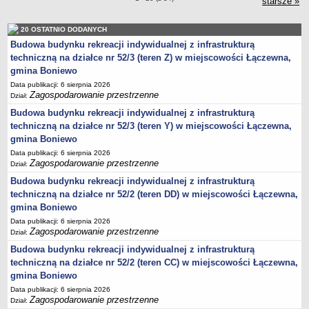
harmonogram odbioru odpadów
starsze
zar
»
GMINNY KOMITET OCHRONY PAMIĘCI WALK I MĘCZEŃSTWA
20 OSTATNIO DODANYCH
Plany pracy
Budowa budynku rekreacji indywidualnej z infrastrukturą
Sprawozdania
techniczną na działce nr 52/3 (teren Z) w miejscowości Łączewna,
PROGRAMY
Kli
gmina Boniewo
Startegia Rozwoju Gminy Boniewo 2025-2034
Data publikacji: 6 sierpnia 2026
Zagospodarowanie przestrzenne
Dział:
Program Ochrony Środowiska dla Gminy Boniewo na lata 2024-2028
z perspektywą do 2032 roku
Budowa budynku rekreacji indywidualnej z infrastrukturą
techniczną na działce nr 52/3 (teren Y) w miejscowości Łączewna,
Program Gospodarki Odpadami
gmina Boniewo
Plan odnowy sołectwa Boniewo
Data publikacji: 6 sierpnia 2026
Zagospodarowanie przestrzenne
Gminna komisja Profilaktyki i Rozwiązywania Problemów
Dział:
alkoholowych
Budowa budynku rekreacji indywidualnej z infrastrukturą
techniczną na działce nr 52/2 (teren DD) w miejscowości Łączewna,
Strategia Rozwiązywania Problemów Społecznych
gmina Boniewo
Strategia Rozwoju Turystycznego Gminy Boniewo
Data publikacji: 6 sierpnia 2026
Program współpracy z organizacjami pozarządowymi
Zagospodarowanie przestrzenne
Dział:
Budowa budynku rekreacji indywidualnej z infrastrukturą
Program profilaktyki i rozwiązywania problemów alkoholowych
techniczną na działce nr 52/2 (teren CC) w miejscowości Łączewna,
Lokalny program rozwoju Gminy Boniewo na lata 2012-2020
gmina Boniewo
PROGRAM USUWANIA AZBESTU I WYROBÓW
Data publikacji: 6 sierpnia 2026
ZAWIERAJĄCYCH AZBEST DLA GMINY BONIEWO NA LATA
Zagospodarowanie przestrzenne
Dział: