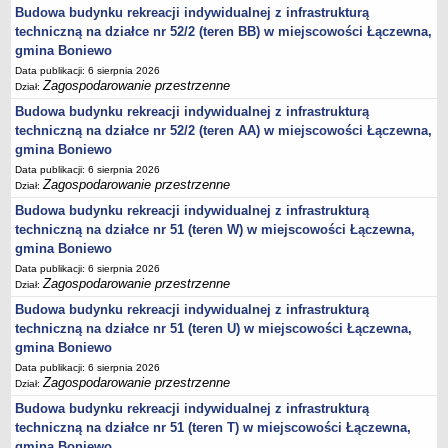
2013-2032
Budowa budynku rekreacji indywidualnej z infrastrukturą
regulaminu utrzymania czystości i porządku na terenie Gminy
techniczną na działce nr 52/2 (teren BB) w miejscowości Łączewna,
Boniewo
gmina Boniewo
Data publikacji: 6 sierpnia 2026
Plan Gospodarki Niskoemisyjnej dla Gminy Boniewo
Zagospodarowanie przestrzenne
Dział:
GMINNY PROGRAM PRZECIWDZIAŁANIA PRZEMOCY W
Budowa budynku rekreacji indywidualnej z infrastrukturą
RODZINIE ORAZ OCHRONY OFIAR PRZEMOCY W RODZINIE
techniczną na działce nr 52/2 (teren AA) w miejscowości Łączewna,
Wieloletni program gospodarowania mieszkaniowym zasobem
gmina Boniewo
Gminy Boniewo
Data publikacji: 6 sierpnia 2026
Zagospodarowanie przestrzenne
Dział:
Regulamin dostarczania wody i odprowadzania ścieków na terenie
Gminy Boniewo
Budowa budynku rekreacji indywidualnej z infrastrukturą
techniczną na działce nr 51 (teren W) w miejscowości Łączewna,
PROGRAM OSŁONOWY W ZAKRESIE DOŻYWIANIA POSIŁEK W
gmina Boniewo
SZKOLE I W DOMU
Data publikacji: 6 sierpnia 2026
Programu opieki nad zwierzętami bezdomnymi oraz zapobiegania
Zagospodarowanie przestrzenne
Dział:
bezdomności zwierząt na terenie Gminy Boniewo
Budowa budynku rekreacji indywidualnej z infrastrukturą
Gminny Program Opieki Nad Zabytkami Gminy Boniewo na lata
techniczną na działce nr 51 (teren U) w miejscowości Łączewna,
2023 - 2026
gmina Boniewo
Data publikacji: 6 sierpnia 2026
Program profilaktyki i wczesnego wykrywania osteoporozy wśród
Zagospodarowanie przestrzenne
Dział:
mieszkańców Gminy Boniewo na lata 2023-2025”
Budowa budynku rekreacji indywidualnej z infrastrukturą
Gminny Program Wspierania Rodziny dla Gminy Boniewo na lata
techniczną na działce nr 51 (teren T) w miejscowości Łączewna,
2024-2026
gmina Boniewo