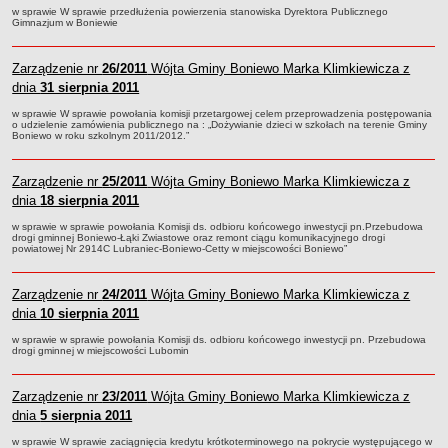
sprawozdania z wykonania budżetu
w sprawie W sprawie przedłużenia powierzenia stanowiska Dyrektora Publicznego
Gimnazjum w Boniewie
Plan postępowań na 2026 rok
Plan postępowań o udzielenie zamówień na rok 2025
Zarządzenie nr
26/2011
Wójta Gminy Boniewo Marka Klimkiewicza z
Plan postępowań na rok 2024
dnia
31 sierpnia 2011
Plan postępowań o udzielenie zamówień na rok 2023
w sprawie W sprawie powołania komisji przetargowej celem przeprowadzenia postępowania
o udzielenie zamówienia publicznego na : „Dożywianie dzieci w szkołach na terenie Gminy
Plan postępowań o udzielenie zamówień na rok 2022
Boniewo w roku szkolnym 2011/2012.”
Plan postępowań w 2021 roku
Zarządzenie nr
25/2011
Wójta Gminy Boniewo Marka Klimkiewicza z
Plan postępowań o udzielenie zamówień w 2020 roku
dnia
18 sierpnia 2011
Plan postępowań o udzielenie zamówień na 2019
w sprawie w sprawie powołania Komisji ds. odbioru końcowego inwestycji pn.Przebudowa
Plan postępowań o udzielenie zamówień w 2018 roku
drogi gminnej Boniewo-Łąki Zwiastowe oraz remont ciągu komunikacyjnego drogi
powiatowej Nr 2914C Lubraniec-Boniewo-Cetty w miejscowości Boniewo”
Plan postępowań o udzielenie zamówień w 2017 roku
Dług publiczny, Pomoc publiczna
Zarządzenie nr
24/2011
Wójta Gminy Boniewo Marka Klimkiewicza z
dnia
10 sierpnia 2011
Realizacja inwestycji
w sprawie w sprawie powołania Komisji ds. odbioru końcowego inwestycji pn. Przebudowa
przetargi
drogi gminnej w miejscowości Lubomin
Konkursy
elektronizacja zamówień publicznych
Zarządzenie nr
23/2011
Wójta Gminy Boniewo Marka Klimkiewicza z
dnia
5 sierpnia 2011
zamówienia do 170 000 PLN
w sprawie W sprawie zaciągnięcia kredytu krótkoterminowego na pokrycie występującego w
PRAWO LOKALNE