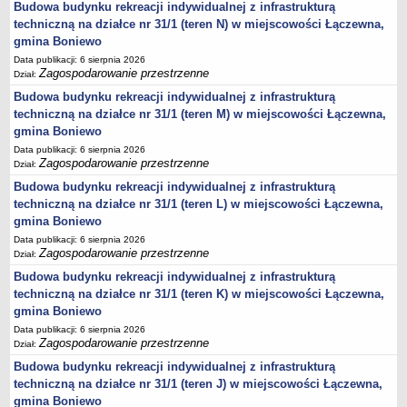
Budowa budynku rekreacji indywidualnej z infrastrukturą
JEDNO OKIENKO
techniczną na działce nr 31/1 (teren N) w miejscowości Łączewna,
KARTY INFORMACJI O ŚRODOWISKU
gmina Boniewo
WYBORY PREZYDENTA RZECZYPOSPOLITEJ POLSKIEJ 2025
Data publikacji: 6 sierpnia 2026
WYBORY DO PARLAMENTU EUROPEJSKIEGO 2024
Zagospodarowanie przestrzenne
Dział:
WYBORY SAMORZĄDOWE 2024
Budowa budynku rekreacji indywidualnej z infrastrukturą
WYBORY DO SEJMU I SENATU - 15 PAŹDZIERNIKA 2023 R.
techniczną na działce nr 31/1 (teren M) w miejscowości Łączewna,
Wybory uzupełniające do Senatu w dniu 21 lipca 2024 roku
gmina Boniewo
REFERENDUM OGÓLNOKRAJOWE 2023
Data publikacji: 6 sierpnia 2026
WYBORY PREZYDENTA RZECZYPOSPOLITEJ POLSKIEJ 2020
Zagospodarowanie przestrzenne
Dział:
WYBORY DO SEJMU I SENATU RZECZPOSPOLITEJ POLSKIEJ 13 PAŹDZIERNIKA
Budowa budynku rekreacji indywidualnej z infrastrukturą
2019 ROK
techniczną na działce nr 31/1 (teren L) w miejscowości Łączewna,
WYBORY SAMORZĄDOWE 2018
gmina Boniewo
WYBORY DO PARLAMENTU EUROPEJSKIEGO 2019
Data publikacji: 6 sierpnia 2026
REFERENDUM 2015
Zagospodarowanie przestrzenne
Dział:
WYBORY PARLAMENTARNE 2015
Budowa budynku rekreacji indywidualnej z infrastrukturą
WYBORY PREZYDENTA RZECZPOSPOLITEJ POLSKIEJ 2015
techniczną na działce nr 31/1 (teren K) w miejscowości Łączewna,
WYBORY SAMORZĄDOWE 2014
gmina Boniewo
Wybory uzupełniające do Rady Gminy Boniewo 2017
Data publikacji: 6 sierpnia 2026
Zagospodarowanie przestrzenne
Dział:
Budowa budynku rekreacji indywidualnej z infrastrukturą
techniczną na działce nr 31/1 (teren J) w miejscowości Łączewna,
gmina Boniewo