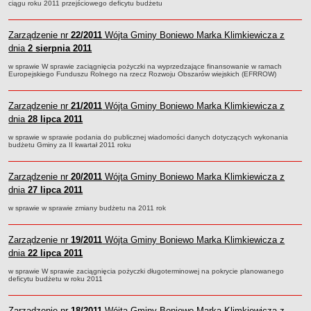
ciągu roku 2011 przejściowego deficytu budżetu
Statut
Uchwały
Zarządzenie nr
22/2011
Wójta Gminy Boniewo Marka Klimkiewicza z
Projekty uchwał
dnia
2 sierpnia 2011
Zarządzenia
w sprawie W sprawie zaciągnięcia pożyczki na wyprzedzające finansowanie w ramach
Europejskiego Funduszu Rolnego na rzecz Rozwoju Obszarów wiejskich (EFRROW)
Protokoły
Opłaty i podatki
Zarządzenie nr
21/2011
Wójta Gminy Boniewo Marka Klimkiewicza z
dnia
Zagospodarowanie przestrzenne
28 lipca 2011
Obwieszczenia,Zawiadomienia, sprawozdania ochrony środowiska
w sprawie w sprawie podania do publicznej wiadomości danych dotyczących wykonania
budżetu Gminy za II kwartał 2011 roku
Decyzje o środowiskowych uwarunkowaniach
REWITALIZACJA GMINY BONIEWO
Zarządzenie nr
20/2011
Wójta Gminy Boniewo Marka Klimkiewicza z
PPWOW
dnia
27 lipca 2011
Aktualności
w sprawie w sprawie zmiany budżetu na 2011 rok
konkursy
Podręcznik PPWOW
Zarządzenie nr
19/2011
Wójta Gminy Boniewo Marka Klimkiewicza z
dnia
22 lipca 2011
Plan działania
w sprawie W sprawie zaciągnięcia pożyczki długoterminowej na pokrycie planowanego
Strategia Rozwiązywania Problemów Społecznych
deficytu budżetu w roku 2011
Lista osób kluczowych
Lista aktywności społecznych
Zarządzenie nr
18/2011
Wójta Gminy Boniewo Marka Klimkiewicza z