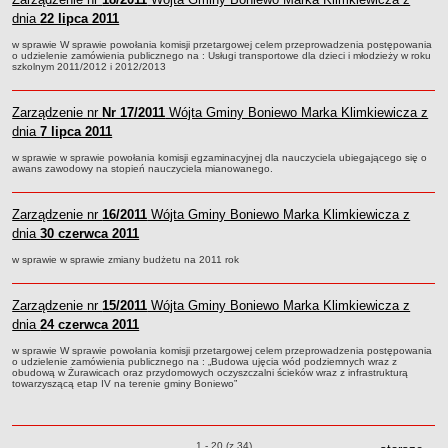
dnia
22 lipca 2011
Lista lokalnych liderów
w sprawie W sprawie powołania komisji przetargowej celem przeprowadzenia postępowania
Podmioty uprawnione do świadczenia usług integracji społecznej
o udzielenie zamówienia publicznego na : Usługi transportowe dla dzieci i młodzieży w roku
szkolnym 2011/2012 i 2012/2013
Podmioty realizujące usługi integracji społecznej w 2009
Wykaz usług społecznych
Zarządzenie nr
Nr 17/2011
Wójta Gminy Boniewo Marka Klimkiewicza z
Plan utrwalania rezultatów
dnia
7 lipca 2011
FUNDUSZ WSPARCIA
w sprawie w sprawie powołania komisji egzaminacyjnej dla nauczyciela ubiegającego się o
awans zawodowy na stopień nauczyciela mianowanego.
MIENIE KOMUNALNE
2006
Zarządzenie nr
16/2011
Wójta Gminy Boniewo Marka Klimkiewicza z
2007
dnia
30 czerwca 2011
2008
w sprawie w sprawie zmiany budżetu na 2011 rok
2010
2009
Zarządzenie nr
15/2011
Wójta Gminy Boniewo Marka Klimkiewicza z
POMOC PUBLICZNA
dnia
24 czerwca 2011
PUBLICZNIE DOSTĘPNY WYKAZ DANYCH ZAWIERAJĄCYCH INFORMACJE O
ŚRODOWISKU I JEGO OCHRONIE
w sprawie W sprawie powołania komisji przetargowej celem przeprowadzenia postępowania
o udzielenie zamówienia publicznego na : „Budowa ujęcia wód podziemnych wraz z
Pliki do pobrania
obudową w Żurawicach oraz przydomowych oczyszczalni ścieków wraz z infrastrukturą
towarzyszącą etap IV na terenie gminy Boniewo”
Udostepnianie informacji o środowisku
Informacja o wykazie
Zarządzenia o pozycjach
1 - 20 (z 34)