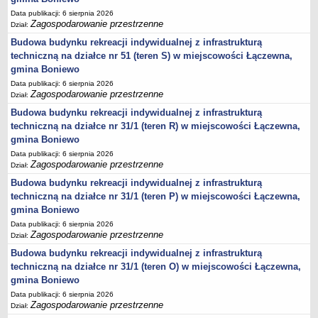
DRUKI
Data publikacji: 6 sierpnia 2026
OŚWIADCZENIA MAJĄTKOWE
Zagospodarowanie przestrzenne
Dział:
Oświadczenia majątkowe za 2025 rok
Budowa budynku rekreacji indywidualnej z infrastrukturą
Kadencja 2024-2029
techniczną na działce nr 51 (teren S) w miejscowości Łączewna,
gmina Boniewo
kadencja 2018-2023 - upływ kadencji rok 2024
Data publikacji: 6 sierpnia 2026
oświadczenia mjątkowe Dyrektora Gminnej Biblioteki Publicznej
Zagospodarowanie przestrzenne
Dział:
Objęcie funkcji Kierownika USC
Budowa budynku rekreacji indywidualnej z infrastrukturą
techniczną na działce nr 31/1 (teren R) w miejscowości Łączewna,
Objęcie stanowiska Zastępcy Wójta Gminy
gmina Boniewo
Oświadczenia majątkowe za 2023 rok
Data publikacji: 6 sierpnia 2026
Zagospodarowanie przestrzenne
Oświadczenia majątkowe za 2022 rok
Dział:
Budowa budynku rekreacji indywidualnej z infrastrukturą
Oświadczenia majątkowe za 2021
techniczną na działce nr 31/1 (teren P) w miejscowości Łączewna,
Zakończenie pełnienia funkcji Dyrektora Zespołu Szkół w Boniewie
gmina Boniewo
Objęcie funkcji Dyrektora Zespołu Szkół w Boniewie
Data publikacji: 6 sierpnia 2026
Zagospodarowanie przestrzenne
Dział:
Oświadczenia majątkowe za 2024 rok
Budowa budynku rekreacji indywidualnej z infrastrukturą
Prezes SIM KZN KUJAWY
techniczną na działce nr 31/1 (teren O) w miejscowości Łączewna,
Kierownik Klubu Dziecięcego w Boniewie
gmina Boniewo
KONTROLE
Data publikacji: 6 sierpnia 2026
Zagospodarowanie przestrzenne
Dział:
Zewnętrzne