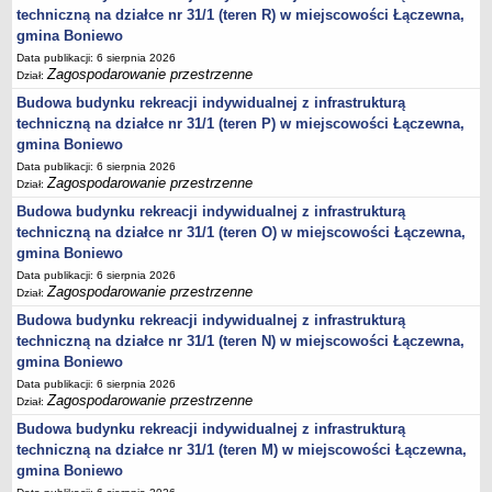
techniczną na działce nr 31/1 (teren R) w miejscowości Łączewna,
Statut
gmina Boniewo
Uchwały
Data publikacji: 6 sierpnia 2026
Projekty uchwał
Zagospodarowanie przestrzenne
Dział:
Budowa budynku rekreacji indywidualnej z infrastrukturą
Zarządzenia
techniczną na działce nr 31/1 (teren P) w miejscowości Łączewna,
Protokoły
gmina Boniewo
Opłaty i podatki
Data publikacji: 6 sierpnia 2026
Zagospodarowanie przestrzenne
Dział:
Zagospodarowanie przestrzenne
Budowa budynku rekreacji indywidualnej z infrastrukturą
Obwieszczenia,Zawiadomienia, sprawozdania ochrony środowiska
techniczną na działce nr 31/1 (teren O) w miejscowości Łączewna,
Decyzje o środowiskowych uwarunkowaniach
gmina Boniewo
REWITALIZACJA GMINY BONIEWO
Data publikacji: 6 sierpnia 2026
Zagospodarowanie przestrzenne
Dział:
PPWOW
Aktualności
Budowa budynku rekreacji indywidualnej z infrastrukturą
techniczną na działce nr 31/1 (teren N) w miejscowości Łączewna,
konkursy
gmina Boniewo
Podręcznik PPWOW
Data publikacji: 6 sierpnia 2026
Zagospodarowanie przestrzenne
Plan działania
Dział:
Budowa budynku rekreacji indywidualnej z infrastrukturą
Strategia Rozwiązywania Problemów Społecznych
techniczną na działce nr 31/1 (teren M) w miejscowości Łączewna,
Lista osób kluczowych
gmina Boniewo
Lista aktywności społecznych