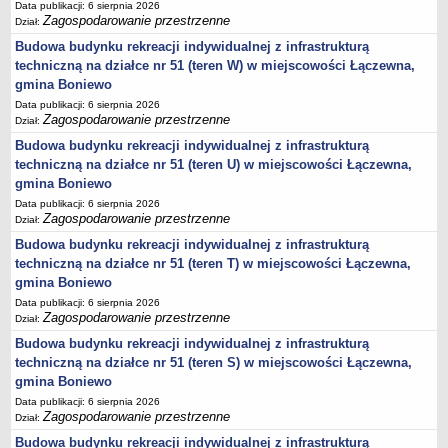
sprawozdania z wykonania budżetu
Data publikacji: 6 sierpnia 2026
Zagospodarowanie przestrzenne
Dział:
Plan postępowań na 2026 rok
Budowa budynku rekreacji indywidualnej z infrastrukturą
Plan postępowań o udzielenie zamówień na rok 2025
techniczną na działce nr 51 (teren W) w miejscowości Łączewna,
Plan postępowań na rok 2024
gmina Boniewo
Data publikacji: 6 sierpnia 2026
Plan postępowań o udzielenie zamówień na rok 2023
Zagospodarowanie przestrzenne
Dział:
Plan postępowań o udzielenie zamówień na rok 2022
Budowa budynku rekreacji indywidualnej z infrastrukturą
Plan postępowań w 2021 roku
techniczną na działce nr 51 (teren U) w miejscowości Łączewna,
gmina Boniewo
Plan postępowań o udzielenie zamówień w 2020 roku
Data publikacji: 6 sierpnia 2026
Plan postępowań o udzielenie zamówień na 2019
Zagospodarowanie przestrzenne
Dział:
Plan postępowań o udzielenie zamówień w 2018 roku
Budowa budynku rekreacji indywidualnej z infrastrukturą
techniczną na działce nr 51 (teren T) w miejscowości Łączewna,
Plan postępowań o udzielenie zamówień w 2017 roku
gmina Boniewo
Dług publiczny, Pomoc publiczna
Data publikacji: 6 sierpnia 2026
Realizacja inwestycji
Zagospodarowanie przestrzenne
Dział:
przetargi
Budowa budynku rekreacji indywidualnej z infrastrukturą
techniczną na działce nr 51 (teren S) w miejscowości Łączewna,
Konkursy
gmina Boniewo
elektronizacja zamówień publicznych
Data publikacji: 6 sierpnia 2026
Zagospodarowanie przestrzenne
Dział:
zamówienia do 170 000 PLN
Budowa budynku rekreacji indywidualnej z infrastrukturą
PRAWO LOKALNE