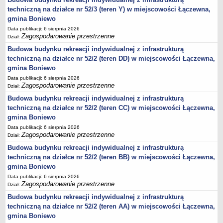
techniczną na działce nr 52/3 (teren Y) w miejscowości Łączewna,
jednostki pomocnicze /sołectwa Gminy Boniewo/
gmina Boniewo
Gminne Instytucje Kultury
Data publikacji: 6 sierpnia 2026
Zagospodarowanie przestrzenne
Dział:
Nabór pracowników na stanowiska pracy
Budowa budynku rekreacji indywidualnej z infrastrukturą
Deklaracja dostępności strony internetowej Urzędu Gminy Boniewo
techniczną na działce nr 52/2 (teren DD) w miejscowości Łączewna,
RODO
gmina Boniewo
REJESTRY
Data publikacji: 6 sierpnia 2026
Zagospodarowanie przestrzenne
Rejestry i ewidencje
Dział:
Budowa budynku rekreacji indywidualnej z infrastrukturą
Rejestr działalności regulowanej
techniczną na działce nr 52/2 (teren CC) w miejscowości Łączewna,
Ewidencja udzielonych i cofniętych zezwoleń na prowadzenie
gmina Boniewo
Zbiorowego Zaopatrzenia w Wodę i Zbiorowego Odprowadzania
Data publikacji: 6 sierpnia 2026
Ścieków
Zagospodarowanie przestrzenne
Dział:
Rejestr Instytucji Kultury
Budowa budynku rekreacji indywidualnej z infrastrukturą
techniczną na działce nr 52/2 (teren BB) w miejscowości Łączewna,
Zestawienie przedsiębiorców w zakresie opróżniania zbiorników
gmina Boniewo
bezodpływowych lub osadników
Data publikacji: 6 sierpnia 2026
AKTUALNOŚCI GMINY BONIEWO
Zagospodarowanie przestrzenne
Dział:
FINANSE GMINY
Budowa budynku rekreacji indywidualnej z infrastrukturą
Majątek gminy
techniczną na działce nr 52/2 (teren AA) w miejscowości Łączewna,
Budżet
gmina Boniewo