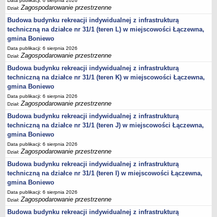
Data publikacji: 6 sierpnia 2026
Zagospodarowanie przestrzenne
Dział:
Lista lokalnych liderów
Budowa budynku rekreacji indywidualnej z infrastrukturą
Podmioty uprawnione do świadczenia usług integracji społecznej
techniczną na działce nr 31/1 (teren L) w miejscowości Łączewna,
Podmioty realizujące usługi integracji społecznej w 2009
gmina Boniewo
Wykaz usług społecznych
Data publikacji: 6 sierpnia 2026
Zagospodarowanie przestrzenne
Dział:
Plan utrwalania rezultatów
Budowa budynku rekreacji indywidualnej z infrastrukturą
FUNDUSZ WSPARCIA
techniczną na działce nr 31/1 (teren K) w miejscowości Łączewna,
MIENIE KOMUNALNE
gmina Boniewo
2006
Data publikacji: 6 sierpnia 2026
Zagospodarowanie przestrzenne
Dział:
2007
Budowa budynku rekreacji indywidualnej z infrastrukturą
2008
techniczną na działce nr 31/1 (teren J) w miejscowości Łączewna,
2010
gmina Boniewo
2009
Data publikacji: 6 sierpnia 2026
Zagospodarowanie przestrzenne
Dział:
POMOC PUBLICZNA
Budowa budynku rekreacji indywidualnej z infrastrukturą
PUBLICZNIE DOSTĘPNY WYKAZ DANYCH ZAWIERAJĄCYCH INFORMACJE O
ŚRODOWISKU I JEGO OCHRONIE
techniczną na działce nr 31/1 (teren I) w miejscowości Łączewna,
Pliki do pobrania
gmina Boniewo
Udostepnianie informacji o środowisku
Data publikacji: 6 sierpnia 2026
Zagospodarowanie przestrzenne
Dział:
Informacja o wykazie
Budowa budynku rekreacji indywidualnej z infrastrukturą