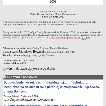
2007
Wójta Gminy Boniewo Marek
Klimkiewicz
Marek Klimkiewicz
Boniewo Marek
Klimkiewicz
roku
Boniewo
Boniewo
z roku
Gm
z
Zabytki Gminy
Klimkiewicz
Klimkiewicz
Marek
Marek
Boni
Klimkiewicz
Klimkiewi
Mar
Kl
Plan Zagospodarowania Przestrzennego
Zarządzenie nr
22/2023
Zarządzenie nr 22/2023Wójta Gminy Boniewo Marka Klimkiewiczaz dnia 25 maja
Wójta Gminy Boniewo Marka Klimkiewicza
Klimki
2023w sprawie podania do publicznej wiadomości danych dotyczących
Plan ogólny Gminy Boniewo
z dnia
25 maja 2023
wykonania budżetu Gminy i zastosowania ulg z ustawy ordynacja podatkowa za
w sprawie podania do publicznej wiadomości danych dotyczących wykonania budżetu
rok 2022.
Miejscowy Plan Zagospodarowania Przestrzennego wybranych
Gminy i zastosowania ulg z ustawy ordynacja podatkowa za rok 2022.
terenów Gminy Boniewo
Zarządzenie Nr 22/2023 Wójta Gminy Boniewo dnia 25 maja 2023 r.W sprawie podania do
System Informacji Przestrzennej e-mapa
publicznej wiadomości danych dotyczących wykonania budżetu Gminy i zastosowania ulg z
ustawy ordynacja podatkowa za rok 2022
Zarządzenie 22.pdf (5117kB)
petycje
ponowne wykorzystywanie
metryczka
Odpowiada za treść:
Wójt Gminy Boniewo Marek Klimkiewicz
Zdzisława Bywalska
Opublikował:
pomoc prawna
(25 maja 2023, 14:17:01)
Podmiot udostępniający:
urząd gminy Boniewo
Punkt potwierdzania profilu zaufanego
Ostatnia zmiana:
brak zmian
Liczba odsłon:
4409
Porozumienia
Infromacje w zakresie preferencyjnego paliwa stałego
ocena jakości wody
20 OSTATNIO DODANYCH
Budowa budynku rekreacji indywidualnej z infrastrukturą
WŁADZE I STRUKTURA
techniczną na działce nr 52/3 (teren Z) w miejscowości Łączewna,
Rada gminy
gmina Boniewo
Urząd gminy
Data publikacji: 6 sierpnia 2026
Wójt
Zagospodarowanie przestrzenne
Dział:
Budowa budynku rekreacji indywidualnej z infrastrukturą
Jednostki organizacyjne