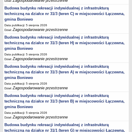
Zagospodarowanie przestrzenne
Dział:
Statut
Budowa budynku rekreacji indywidualnej z infrastrukturą
Uchwały
techniczną na działce nr 31/3 (teren C) w miejscowości Łączewna,
gmina Boniewo
Projekty uchwał
Data publikacji: 5 sierpnia 2026
Zarządzenia
Zagospodarowanie przestrzenne
Dział:
Protokoły
Budowa budynku rekreacji indywidualnej z infrastrukturą
techniczną na działce nr 31/3 (teren H) w miejscowości Łączewna,
Opłaty i podatki
gmina Boniewo
Zagospodarowanie przestrzenne
Data publikacji: 5 sierpnia 2026
Obwieszczenia,Zawiadomienia, sprawozdania ochrony środowiska
Zagospodarowanie przestrzenne
Dział:
Decyzje o środowiskowych uwarunkowaniach
Budowa budynku rekreacji indywidualnej z infrastrukturą
techniczną na działce nr 31/3 (teren A) w miejscowości Łączewna,
REWITALIZACJA GMINY BONIEWO
gmina Boniewo
PPWOW
Data publikacji: 5 sierpnia 2026
Aktualności
Zagospodarowanie przestrzenne
Dział:
konkursy
Budowa budynku rekreacji indywidualnej z infrastrukturą
Podręcznik PPWOW
techniczną na działce nr 31/3 (teren B) w miejscowości Łączewna,
gmina Boniewo
Plan działania
Data publikacji: 5 sierpnia 2026
Strategia Rozwiązywania Problemów Społecznych
Zagospodarowanie przestrzenne
Dział:
Lista osób kluczowych
Budowa budynku rekreacji indywidualnej z infrastrukturą
techniczną na działce nr 31/1 (teren G) w miejscowości Łączewna,
Lista aktywności społecznych