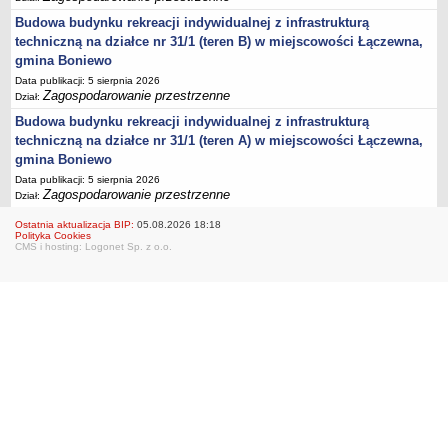
harmonogram odbioru odpadów
Budowa budynku rekreacji indywidualnej z infrastrukturą
GMINNY KOMITET OCHRONY PAMIĘCI WALK I MĘCZEŃSTWA
techniczną na działce nr 31/1 (teren B) w miejscowości Łączewna,
Plany pracy
gmina Boniewo
Sprawozdania
Data publikacji: 5 sierpnia 2026
PROGRAMY
Zagospodarowanie przestrzenne
Dział:
Startegia Rozwoju Gminy Boniewo 2025-2034
Budowa budynku rekreacji indywidualnej z infrastrukturą
techniczną na działce nr 31/1 (teren A) w miejscowości Łączewna,
Program Ochrony Środowiska dla Gminy Boniewo na lata 2024-2028
gmina Boniewo
z perspektywą do 2032 roku
Data publikacji: 5 sierpnia 2026
Program Gospodarki Odpadami
Zagospodarowanie przestrzenne
Dział:
Plan odnowy sołectwa Boniewo
Ostatnia aktualizacja BIP:
05.08.2026 18:18
Polityka Cookies
Gminna komisja Profilaktyki i Rozwiązywania Problemów
CMS i hosting: Logonet Sp. z o.o.
alkoholowych
Strategia Rozwiązywania Problemów Społecznych
Strategia Rozwoju Turystycznego Gminy Boniewo
Program współpracy z organizacjami pozarządowymi
Program profilaktyki i rozwiązywania problemów alkoholowych
Lokalny program rozwoju Gminy Boniewo na lata 2012-2020
PROGRAM USUWANIA AZBESTU I WYROBÓW
ZAWIERAJĄCYCH AZBEST DLA GMINY BONIEWO NA LATA