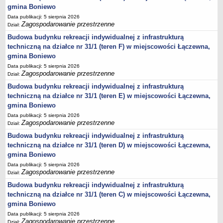
gmina Boniewo
Lista lokalnych liderów
Data publikacji: 5 sierpnia 2026
Podmioty uprawnione do świadczenia usług integracji społecznej
Zagospodarowanie przestrzenne
Dział:
Budowa budynku rekreacji indywidualnej z infrastrukturą
Podmioty realizujące usługi integracji społecznej w 2009
techniczną na działce nr 31/1 (teren F) w miejscowości Łączewna,
Wykaz usług społecznych
gmina Boniewo
Plan utrwalania rezultatów
Data publikacji: 5 sierpnia 2026
Zagospodarowanie przestrzenne
Dział:
FUNDUSZ WSPARCIA
MIENIE KOMUNALNE
Budowa budynku rekreacji indywidualnej z infrastrukturą
2006
techniczną na działce nr 31/1 (teren E) w miejscowości Łączewna,
gmina Boniewo
2007
Data publikacji: 5 sierpnia 2026
2008
Zagospodarowanie przestrzenne
Dział:
2010
Budowa budynku rekreacji indywidualnej z infrastrukturą
techniczną na działce nr 31/1 (teren D) w miejscowości Łączewna,
2009
gmina Boniewo
POMOC PUBLICZNA
Data publikacji: 5 sierpnia 2026
PUBLICZNIE DOSTĘPNY WYKAZ DANYCH ZAWIERAJĄCYCH INFORMACJE O
Zagospodarowanie przestrzenne
Dział:
ŚRODOWISKU I JEGO OCHRONIE
Budowa budynku rekreacji indywidualnej z infrastrukturą
Pliki do pobrania
techniczną na działce nr 31/1 (teren C) w miejscowości Łączewna,
Udostepnianie informacji o środowisku
gmina Boniewo
Informacja o wykazie
Data publikacji: 5 sierpnia 2026
Zagospodarowanie przestrzenne
Dział: