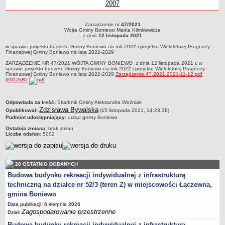
2007
Wójta Gminy Boniewo Marka
Klimkiewicza
Marka Klimkiewicza
Boniewo Marka
Klimkiewicza
roku
Boniewo
z roku
Marka
Bon
z
Zabytki Gminy
Klimkiewicza
Klimkiewicza
Klimkiewi
Marka
Ma
Kl
Klimkiewicza
Klimki
Plan Zagospodarowania Przestrzennego
Zarządzenie nr
47/2021
Zarządzenie nr 47/2021Wójta Gminy Boniewo Marka Klimkiewiczaz dnia 12
Wójta Gminy Boniewo Marka Klimkiewicza
listopada 2021w sprawie projektu budżetu Gminy Boniewo na rok 2022 i projektu
Plan ogólny Gminy Boniewo
z dnia
12 listopada 2021
Wieloletniej Prognozy Finansowej Gminy Boniewo na lata 2022-2029
w sprawie projektu budżetu Gminy Boniewo na rok 2022 i projektu Wieloletniej Prognozy
Miejscowy Plan Zagospodarowania Przestrzennego wybranych
Finansowej Gminy Boniewo na lata 2022-2029
terenów Gminy Boniewo
ZARZĄDZENIE NR 47/2021 WÓJTA GMINY BONIEWO z dnia 12 listopada 2021 r. w
sprawie projektu budżetu Gminy Boniewo na rok 2022 i projektu Wieloletniej Prognozy
System Informacji Przestrzennej e-mapa
Finansowej Gminy Boniewo na lata 2022-2029
Zarządzenie.47.2021.2021-11-12.pdf
(6912kB)
petycje
ponowne wykorzystywanie
metryczka
Odpowiada za treść:
Skarbnik Gminy Aleksandra Woźniak
Zdzisława Bywalska
Opublikował:
pomoc prawna
(15 listopada 2021, 14:23:38)
Podmiot udostępniający:
urząd gminy Boniewo
Punkt potwierdzania profilu zaufanego
Ostatnia zmiana:
brak zmian
Liczba odsłon:
5002
Porozumienia
Infromacje w zakresie preferencyjnego paliwa stałego
ocena jakości wody
20 OSTATNIO DODANYCH
Budowa budynku rekreacji indywidualnej z infrastrukturą
WŁADZE I STRUKTURA
techniczną na działce nr 52/3 (teren Z) w miejscowości Łączewna,
Rada gminy
gmina Boniewo
Urząd gminy
Data publikacji: 6 sierpnia 2026
Wójt
Zagospodarowanie przestrzenne
Dział:
Budowa budynku rekreacji indywidualnej z infrastrukturą
Jednostki organizacyjne