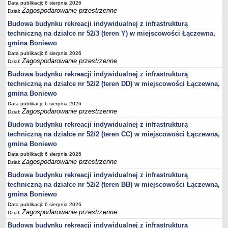
Data publikacji: 6 sierpnia 2026
Zagospodarowanie przestrzenne
Dział:
jednostki pomocnicze /sołectwa Gminy Boniewo/
Budowa budynku rekreacji indywidualnej z infrastrukturą
Gminne Instytucje Kultury
techniczną na działce nr 52/3 (teren Y) w miejscowości Łączewna,
Nabór pracowników na stanowiska pracy
gmina Boniewo
Deklaracja dostępności strony internetowej Urzędu Gminy Boniewo
Data publikacji: 6 sierpnia 2026
Zagospodarowanie przestrzenne
Dział:
RODO
Budowa budynku rekreacji indywidualnej z infrastrukturą
REJESTRY
techniczną na działce nr 52/2 (teren DD) w miejscowości Łączewna,
Rejestry i ewidencje
gmina Boniewo
Rejestr działalności regulowanej
Data publikacji: 6 sierpnia 2026
Zagospodarowanie przestrzenne
Dział:
Ewidencja udzielonych i cofniętych zezwoleń na prowadzenie
Budowa budynku rekreacji indywidualnej z infrastrukturą
Zbiorowego Zaopatrzenia w Wodę i Zbiorowego Odprowadzania
techniczną na działce nr 52/2 (teren CC) w miejscowości Łączewna,
Ścieków
gmina Boniewo
Rejestr Instytucji Kultury
Data publikacji: 6 sierpnia 2026
Zestawienie przedsiębiorców w zakresie opróżniania zbiorników
Zagospodarowanie przestrzenne
Dział:
bezodpływowych lub osadników
Budowa budynku rekreacji indywidualnej z infrastrukturą
AKTUALNOŚCI GMINY BONIEWO
techniczną na działce nr 52/2 (teren BB) w miejscowości Łączewna,
FINANSE GMINY
gmina Boniewo
Majątek gminy
Data publikacji: 6 sierpnia 2026
Zagospodarowanie przestrzenne
Dział:
Budżet
Budowa budynku rekreacji indywidualnej z infrastrukturą