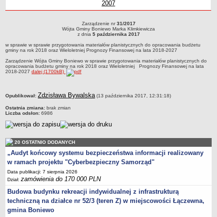
2007
Wójta Gminy Boniewo Marek
Klimkiewicz
Marek Klimkiewicz
Boniewo Marek
Klimkiewicz
roku
Boniewo
Boniewo
z roku
Gm
z
Zabytki Gminy
Klimkiewicz
Klimkiewicz
Marek
Marek
Boni
Klimkiewicz
Klimkiewi
Mar
Kl
Plan Zagospodarowania Przestrzennego
Zarządzenie nr
31/2017
Zarządzenie nr 31/2017Wójta Gminy Boniewo Marka Klimkiewicza z dnia 5
Wójta Gminy Boniewo Marka Klimkiewicza
Klimki
października 2017w sprawie w sprawie przygotowania materiałów planistycznych
Plan ogólny Gminy Boniewo
z dnia
5 października 2017
do opracowania budżetu gminy na rok 2018 oraz Wieloletniej Prognozy
w sprawie w sprawie przygotowania materiałów planistycznych do opracowania budżetu
Finansowej na lata 2018-2027
Miejscowy Plan Zagospodarowania Przestrzennego wybranych
gminy na rok 2018 oraz Wieloletniej Prognozy Finansowej na lata 2018-2027
terenów Gminy Boniewo
Zarządzenie Wójta Gminy Boniewo w sprawie przygotowania materiałów planistycznych do
opracowania budżetu gminy na rok 2018 oraz Wieloletniej Prognozy Finansowej na lata
System Informacji Przestrzennej e-mapa
2018-2027
dalej (1700kB)
petycje
metryczka
ponowne wykorzystywanie
Zdzisława Bywalska
Opublikował:
(13 października 2017, 12:31:18)
pomoc prawna
Ostatnia zmiana:
brak zmian
Liczba odsłon:
6986
Punkt potwierdzania profilu zaufanego
Porozumienia
20 OSTATNIO DODANYCH
Infromacje w zakresie preferencyjnego paliwa stałego
„Audyt końcowy systemu bezpieczeństwa informacji realizowany
ocena jakości wody
w ramach projektu "Cyberbezpieczny Samorząd"
WŁADZE I STRUKTURA
Data publikacji: 7 sierpnia 2026
Rada gminy
zamówienia do 170 000 PLN
Dział:
Budowa budynku rekreacji indywidualnej z infrastrukturą
Urząd gminy
techniczną na działce nr 52/3 (teren Z) w miejscowości Łączewna,
Wójt
gmina Boniewo
Jednostki organizacyjne