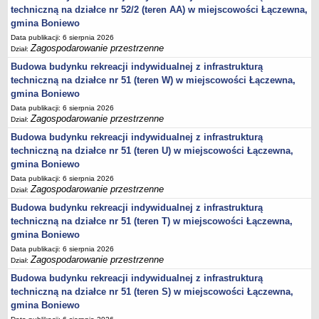
sprawozdania z wykonania budżetu
techniczną na działce nr 52/2 (teren AA) w miejscowości Łączewna,
Plan postępowań na 2026 rok
gmina Boniewo
Data publikacji: 6 sierpnia 2026
Plan postępowań o udzielenie zamówień na rok 2025
Zagospodarowanie przestrzenne
Dział:
Plan postępowań na rok 2024
Budowa budynku rekreacji indywidualnej z infrastrukturą
Plan postępowań o udzielenie zamówień na rok 2023
techniczną na działce nr 51 (teren W) w miejscowości Łączewna,
gmina Boniewo
Plan postępowań o udzielenie zamówień na rok 2022
Data publikacji: 6 sierpnia 2026
Plan postępowań w 2021 roku
Zagospodarowanie przestrzenne
Dział:
Plan postępowań o udzielenie zamówień w 2020 roku
Budowa budynku rekreacji indywidualnej z infrastrukturą
techniczną na działce nr 51 (teren U) w miejscowości Łączewna,
Plan postępowań o udzielenie zamówień na 2019
gmina Boniewo
Plan postępowań o udzielenie zamówień w 2018 roku
Data publikacji: 6 sierpnia 2026
Plan postępowań o udzielenie zamówień w 2017 roku
Zagospodarowanie przestrzenne
Dział:
Dług publiczny, Pomoc publiczna
Budowa budynku rekreacji indywidualnej z infrastrukturą
techniczną na działce nr 51 (teren T) w miejscowości Łączewna,
Realizacja inwestycji
gmina Boniewo
przetargi
Data publikacji: 6 sierpnia 2026
Zagospodarowanie przestrzenne
Dział:
Konkursy
Budowa budynku rekreacji indywidualnej z infrastrukturą
elektronizacja zamówień publicznych
techniczną na działce nr 51 (teren S) w miejscowości Łączewna,
zamówienia do 170 000 PLN
gmina Boniewo
PRAWO LOKALNE