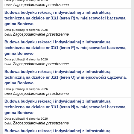
Data publikacji: 6 sierpnia 2026
Statut
Zagospodarowanie przestrzenne
Dział:
Budowa budynku rekreacji indywidualnej z infrastrukturą
Uchwały
techniczną na działce nr 31/1 (teren R) w miejscowości Łączewna,
Projekty uchwał
gmina Boniewo
Zarządzenia
Data publikacji: 6 sierpnia 2026
Zagospodarowanie przestrzenne
Dział:
Protokoły
Budowa budynku rekreacji indywidualnej z infrastrukturą
Opłaty i podatki
techniczną na działce nr 31/1 (teren P) w miejscowości Łączewna,
Zagospodarowanie przestrzenne
gmina Boniewo
Obwieszczenia,Zawiadomienia, sprawozdania ochrony środowiska
Data publikacji: 6 sierpnia 2026
Zagospodarowanie przestrzenne
Dział:
Decyzje o środowiskowych uwarunkowaniach
Budowa budynku rekreacji indywidualnej z infrastrukturą
REWITALIZACJA GMINY BONIEWO
techniczną na działce nr 31/1 (teren O) w miejscowości Łączewna,
PPWOW
gmina Boniewo
Aktualności
Data publikacji: 6 sierpnia 2026
Zagospodarowanie przestrzenne
konkursy
Dział:
Budowa budynku rekreacji indywidualnej z infrastrukturą
Podręcznik PPWOW
techniczną na działce nr 31/1 (teren N) w miejscowości Łączewna,
Plan działania
gmina Boniewo
Strategia Rozwiązywania Problemów Społecznych
Data publikacji: 6 sierpnia 2026
Zagospodarowanie przestrzenne
Dział:
Lista osób kluczowych
Budowa budynku rekreacji indywidualnej z infrastrukturą
Lista aktywności społecznych