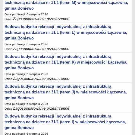
techniczną na działce nr 31/1 (teren M) w miejscowości Łączewna,
Lista lokalnych liderów
gmina Boniewo
Podmioty uprawnione do świadczenia usług integracji społecznej
Data publikacji: 6 sierpnia 2026
Zagospodarowanie przestrzenne
Dział:
Podmioty realizujące usługi integracji społecznej w 2009
Budowa budynku rekreacji indywidualnej z infrastrukturą
Wykaz usług społecznych
techniczną na działce nr 31/1 (teren L) w miejscowości Łączewna,
gmina Boniewo
Plan utrwalania rezultatów
Data publikacji: 6 sierpnia 2026
FUNDUSZ WSPARCIA
Zagospodarowanie przestrzenne
Dział:
MIENIE KOMUNALNE
Budowa budynku rekreacji indywidualnej z infrastrukturą
2006
techniczną na działce nr 31/1 (teren K) w miejscowości Łączewna,
2007
gmina Boniewo
2008
Data publikacji: 6 sierpnia 2026
Zagospodarowanie przestrzenne
Dział:
2010
Budowa budynku rekreacji indywidualnej z infrastrukturą
2009
techniczną na działce nr 31/1 (teren J) w miejscowości Łączewna,
POMOC PUBLICZNA
gmina Boniewo
PUBLICZNIE DOSTĘPNY WYKAZ DANYCH ZAWIERAJĄCYCH INFORMACJE O
Data publikacji: 6 sierpnia 2026
ŚRODOWISKU I JEGO OCHRONIE
Zagospodarowanie przestrzenne
Dział:
Pliki do pobrania
Budowa budynku rekreacji indywidualnej z infrastrukturą
Udostepnianie informacji o środowisku
techniczną na działce nr 31/1 (teren I) w miejscowości Łączewna,
gmina Boniewo
Informacja o wykazie
Data publikacji: 6 sierpnia 2026