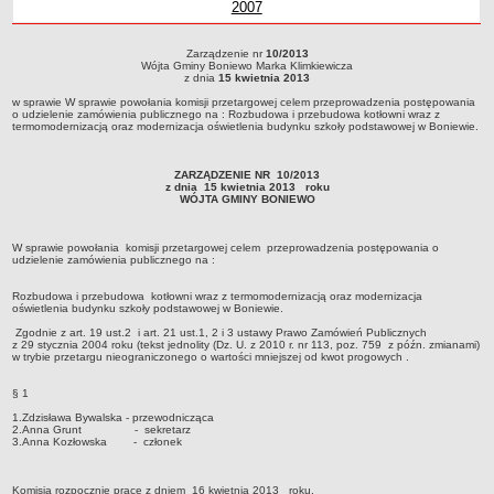
2007
Wójta Gminy Boniewo Marek
Klimkiewicz
Marek Klimkiewicz
Boniewo Marek
Klimkiewicz
roku
Boniewo
Boniewo
z roku
Gm
z
Zabytki Gminy
Klimkiewicz
Klimkiewicz
Marek
Marek
Boni
Klimkiewicz
Klimkiewi
Mar
Kl
Plan Zagospodarowania Przestrzennego
Zarządzenie nr
10/2013
Zarządzenie nr 10/2013Wójta Gminy Boniewo Marka Klimkiewiczaz dnia 15
Wójta Gminy Boniewo Marka Klimkiewicza
Klimki
kwietnia 2013w sprawie W sprawie powołania komisji przetargowej celem
Plan ogólny Gminy Boniewo
z dnia
15 kwietnia 2013
przeprowadzenia postępowania o udzielenie zamówienia publicznego na :
w sprawie W sprawie powołania komisji przetargowej celem przeprowadzenia postępowania
Rozbudowa i przebudowa kotłowni wraz z termomodernizacją oraz modernizacja
Miejscowy Plan Zagospodarowania Przestrzennego wybranych
o udzielenie zamówienia publicznego na : Rozbudowa i przebudowa kotłowni wraz z
oświetlenia budynku szkoły podstawowej w Boniewie.
termomodernizacją oraz modernizacja oświetlenia budynku szkoły podstawowej w Boniewie.
terenów Gminy Boniewo
System Informacji Przestrzennej e-mapa
ZARZĄDZENIE NR 10/2013
petycje
z dnia 15 kwietnia 2013 roku
WÓJTA GMINY BONIEWO
ponowne wykorzystywanie
pomoc prawna
W sprawie powołania komisji przetargowej celem przeprowadzenia postępowania o
udzielenie zamówienia publicznego na :
Punkt potwierdzania profilu zaufanego
Rozbudowa i przebudowa kotłowni wraz z termomodernizacją oraz modernizacja
Porozumienia
oświetlenia budynku szkoły podstawowej w Boniewie.
Infromacje w zakresie preferencyjnego paliwa stałego
Zgodnie z art. 19 ust.2 i art. 21 ust.1, 2 i 3 ustawy Prawo Zamówień Publicznych
z 29 stycznia 2004 roku (tekst jednolity (Dz. U. z 2010 r. nr 113, poz. 759 z późn. zmianami)
w trybie przetargu nieograniczonego o wartości mniejszej od kwot progowych .
ocena jakości wody
WŁADZE I STRUKTURA
§ 1
Rada gminy
1.Zdzisława Bywalska - przewodnicząca
2.Anna Grunt - sekretarz
Urząd gminy
3.Anna Kozłowska - członek
Wójt
Komisja rozpocznie prace z dniem 16 kwietnia 2013 roku.
Jednostki organizacyjne