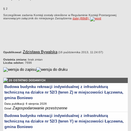
jednostki pomocnicze /sołectwa Gminy Boniewo/
§ 2
Gminne Instytucje Kultury
Szczegółowe zadania Komisji zostały określone w Regulaminie Komisji Przetargowej
stanowiącym załącznik do niniejszego Zarządzenia
dalej (88kB)
Nabór pracowników na stanowiska pracy
Deklaracja dostępności strony internetowej Urzędu Gminy Boniewo
RODO
REJESTRY
Rejestry i ewidencje
metryczka
Zdzisława Bywalska
Opublikował:
(16 października 2013, 11:24:07)
Rejestr działalności regulowanej
Ostatnia zmiana:
brak zmian
Liczba odsłon:
7696
Ewidencja udzielonych i cofniętych zezwoleń na prowadzenie
Zbiorowego Zaopatrzenia w Wodę i Zbiorowego Odprowadzania
Ścieków
20 OSTATNIO DODANYCH
Rejestr Instytucji Kultury
Budowa budynku rekreacji indywidualnej z infrastrukturą
techniczną na działce nr 52/3 (teren Z) w miejscowości Łączewna,
Zestawienie przedsiębiorców w zakresie opróżniania zbiorników
gmina Boniewo
bezodpływowych lub osadników
Data publikacji: 6 sierpnia 2026
AKTUALNOŚCI GMINY BONIEWO
Zagospodarowanie przestrzenne
Dział:
FINANSE GMINY
Budowa budynku rekreacji indywidualnej z infrastrukturą
Majątek gminy
techniczną na działce nr 52/3 (teren Y) w miejscowości Łączewna,
Budżet
gmina Boniewo