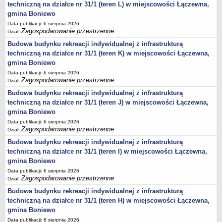
harmonogram odbioru odpadów
techniczną na działce nr 31/1 (teren L) w miejscowości Łączewna,
GMINNY KOMITET OCHRONY PAMIĘCI WALK I MĘCZEŃSTWA
gmina Boniewo
Plany pracy
Data publikacji: 6 sierpnia 2026
Zagospodarowanie przestrzenne
Dział:
Sprawozdania
Budowa budynku rekreacji indywidualnej z infrastrukturą
PROGRAMY
techniczną na działce nr 31/1 (teren K) w miejscowości Łączewna,
Startegia Rozwoju Gminy Boniewo 2025-2034
gmina Boniewo
Program Ochrony Środowiska dla Gminy Boniewo na lata 2024-2028
Data publikacji: 6 sierpnia 2026
z perspektywą do 2032 roku
Zagospodarowanie przestrzenne
Dział:
Program Gospodarki Odpadami
Budowa budynku rekreacji indywidualnej z infrastrukturą
techniczną na działce nr 31/1 (teren J) w miejscowości Łączewna,
Plan odnowy sołectwa Boniewo
gmina Boniewo
Gminna komisja Profilaktyki i Rozwiązywania Problemów
Data publikacji: 6 sierpnia 2026
alkoholowych
Zagospodarowanie przestrzenne
Dział:
Strategia Rozwiązywania Problemów Społecznych
Budowa budynku rekreacji indywidualnej z infrastrukturą
techniczną na działce nr 31/1 (teren I) w miejscowości Łączewna,
Strategia Rozwoju Turystycznego Gminy Boniewo
gmina Boniewo
Program współpracy z organizacjami pozarządowymi
Data publikacji: 6 sierpnia 2026
Zagospodarowanie przestrzenne
Program profilaktyki i rozwiązywania problemów alkoholowych
Dział:
Budowa budynku rekreacji indywidualnej z infrastrukturą
Lokalny program rozwoju Gminy Boniewo na lata 2012-2020
techniczną na działce nr 31/1 (teren H) w miejscowości Łączewna,
PROGRAM USUWANIA AZBESTU I WYROBÓW
gmina Boniewo
ZAWIERAJĄCYCH AZBEST DLA GMINY BONIEWO NA LATA
Data publikacji: 6 sierpnia 2026