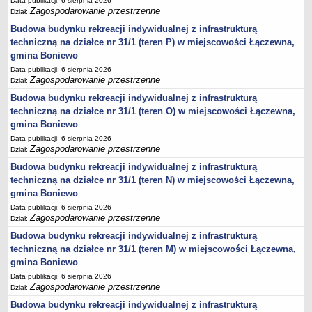
Data publikacji: 6 sierpnia 2026
Zagospodarowanie przestrzenne
Dział:
Lista lokalnych liderów
Budowa budynku rekreacji indywidualnej z infrastrukturą
Podmioty uprawnione do świadczenia usług integracji społecznej
techniczną na działce nr 31/1 (teren P) w miejscowości Łączewna,
Podmioty realizujące usługi integracji społecznej w 2009
gmina Boniewo
Wykaz usług społecznych
Data publikacji: 6 sierpnia 2026
Zagospodarowanie przestrzenne
Dział:
Plan utrwalania rezultatów
Budowa budynku rekreacji indywidualnej z infrastrukturą
FUNDUSZ WSPARCIA
techniczną na działce nr 31/1 (teren O) w miejscowości Łączewna,
MIENIE KOMUNALNE
gmina Boniewo
2006
Data publikacji: 6 sierpnia 2026
Zagospodarowanie przestrzenne
Dział:
2007
Budowa budynku rekreacji indywidualnej z infrastrukturą
2008
techniczną na działce nr 31/1 (teren N) w miejscowości Łączewna,
2010
gmina Boniewo
2009
Data publikacji: 6 sierpnia 2026
Zagospodarowanie przestrzenne
Dział:
POMOC PUBLICZNA
Budowa budynku rekreacji indywidualnej z infrastrukturą
PUBLICZNIE DOSTĘPNY WYKAZ DANYCH ZAWIERAJĄCYCH INFORMACJE O
ŚRODOWISKU I JEGO OCHRONIE
techniczną na działce nr 31/1 (teren M) w miejscowości Łączewna,
Pliki do pobrania
gmina Boniewo
Udostepnianie informacji o środowisku
Data publikacji: 6 sierpnia 2026
Zagospodarowanie przestrzenne
Dział:
Informacja o wykazie
Budowa budynku rekreacji indywidualnej z infrastrukturą