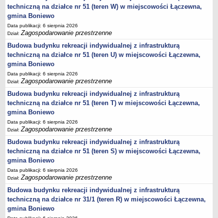
techniczną na działce nr 51 (teren W) w miejscowości Łączewna,
Statut
gmina Boniewo
Uchwały
Data publikacji: 6 sierpnia 2026
Projekty uchwał
Zagospodarowanie przestrzenne
Dział:
Budowa budynku rekreacji indywidualnej z infrastrukturą
Zarządzenia
techniczną na działce nr 51 (teren U) w miejscowości Łączewna,
Protokoły
gmina Boniewo
Opłaty i podatki
Data publikacji: 6 sierpnia 2026
Zagospodarowanie przestrzenne
Dział:
Zagospodarowanie przestrzenne
Budowa budynku rekreacji indywidualnej z infrastrukturą
Obwieszczenia,Zawiadomienia, sprawozdania ochrony środowiska
techniczną na działce nr 51 (teren T) w miejscowości Łączewna,
Decyzje o środowiskowych uwarunkowaniach
gmina Boniewo
REWITALIZACJA GMINY BONIEWO
Data publikacji: 6 sierpnia 2026
Zagospodarowanie przestrzenne
Dział:
PPWOW
Aktualności
Budowa budynku rekreacji indywidualnej z infrastrukturą
techniczną na działce nr 51 (teren S) w miejscowości Łączewna,
konkursy
gmina Boniewo
Podręcznik PPWOW
Data publikacji: 6 sierpnia 2026
Zagospodarowanie przestrzenne
Plan działania
Dział:
Budowa budynku rekreacji indywidualnej z infrastrukturą
Strategia Rozwiązywania Problemów Społecznych
techniczną na działce nr 31/1 (teren R) w miejscowości Łączewna,
Lista osób kluczowych
gmina Boniewo
Lista aktywności społecznych