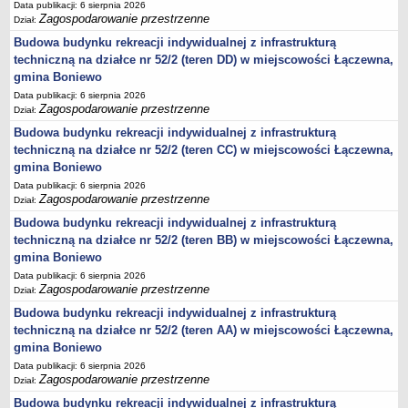
sprawozdania z wykonania budżetu
Data publikacji: 6 sierpnia 2026
Zagospodarowanie przestrzenne
Dział:
Plan postępowań na 2026 rok
Budowa budynku rekreacji indywidualnej z infrastrukturą
Plan postępowań o udzielenie zamówień na rok 2025
techniczną na działce nr 52/2 (teren DD) w miejscowości Łączewna,
Plan postępowań na rok 2024
gmina Boniewo
Data publikacji: 6 sierpnia 2026
Plan postępowań o udzielenie zamówień na rok 2023
Zagospodarowanie przestrzenne
Dział:
Plan postępowań o udzielenie zamówień na rok 2022
Budowa budynku rekreacji indywidualnej z infrastrukturą
Plan postępowań w 2021 roku
techniczną na działce nr 52/2 (teren CC) w miejscowości Łączewna,
gmina Boniewo
Plan postępowań o udzielenie zamówień w 2020 roku
Data publikacji: 6 sierpnia 2026
Plan postępowań o udzielenie zamówień na 2019
Zagospodarowanie przestrzenne
Dział:
Plan postępowań o udzielenie zamówień w 2018 roku
Budowa budynku rekreacji indywidualnej z infrastrukturą
techniczną na działce nr 52/2 (teren BB) w miejscowości Łączewna,
Plan postępowań o udzielenie zamówień w 2017 roku
gmina Boniewo
Dług publiczny, Pomoc publiczna
Data publikacji: 6 sierpnia 2026
Realizacja inwestycji
Zagospodarowanie przestrzenne
Dział:
przetargi
Budowa budynku rekreacji indywidualnej z infrastrukturą
techniczną na działce nr 52/2 (teren AA) w miejscowości Łączewna,
Konkursy
gmina Boniewo
elektronizacja zamówień publicznych
Data publikacji: 6 sierpnia 2026
Zagospodarowanie przestrzenne
Dział:
zamówienia do 170 000 PLN
Budowa budynku rekreacji indywidualnej z infrastrukturą
PRAWO LOKALNE