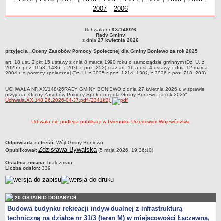
2007
Uchwały z roku
2006
roku
z r
Zabytki Gminy
|
Plan Zagospodarowania Przestrzennego
Uchwała nr
XX/148/26
Uchwała nr XX/148/26Rady Gminyz dnia 27 kwietnia 2026przyjęcia „Oceny
Plan ogólny Gminy Boniewo
Rady Gminy
Zasobów Pomocy Społecznej dla Gminy Boniewo za rok 2025 art. 18 ust. 2 pkt 15
z dnia
27 kwietnia 2026
ustawy z dnia 8 marca 1990 roku o samorządzie gminnym (Dz. U. z 2025 r. poz.
Miejscowy Plan Zagospodarowania Przestrzennego wybranych
przyjęcia „Oceny Zasobów Pomocy Społecznej dla Gminy Boniewo za rok 2025
1153, 1436, z 2026 r. poz. 252) oraz art. 16 a ust. 4 ustawy z dnia 12 marca 2004 r. o
terenów Gminy Boniewo
pomocy społecznej (Dz. U. z 2025 r. poz. 1214, 1302, z 2026 r. poz. 718, 203)
art. 18 ust. 2 pkt 15 ustawy z dnia 8 marca 1990 roku o samorządzie gminnym (Dz. U. z
2025 r. poz. 1153, 1436, z 2026 r. poz. 252) oraz art. 16 a ust. 4 ustawy z dnia 12 marca
System Informacji Przestrzennej e-mapa
2004 r. o pomocy społecznej (Dz. U. z 2025 r. poz. 1214, 1302, z 2026 r. poz. 718, 203)
petycje
UCHWAŁA NR XX/148/26RADY GMINY BONIEWO z dnia 27 kwietnia 2026 r. w sprawie
przyjęcia „Oceny Zasobów Pomocy Społecznej dla Gminy Boniewo za rok 2025"
ponowne wykorzystywanie
Uchwała.XX.148.26.2026-04-27.pdf (3341kB)
pomoc prawna
Punkt potwierdzania profilu zaufanego
Uchwała nie podlega publikacji w Dzienniku Urzędowym Województwa
Porozumienia
metryczka
Odpowiada za treść:
Wójt Gminy Boniewo
Infromacje w zakresie preferencyjnego paliwa stałego
Zdzisława Bywalska
Opublikował:
(5 maja 2026, 19:36:10)
ocena jakości wody
Ostatnia zmiana:
brak zmian
Liczba odsłon:
339
WŁADZE I STRUKTURA
Rada gminy
Urząd gminy
20 OSTATNIO DODANYCH
Wójt
Budowa budynku rekreacji indywidualnej z infrastrukturą
techniczną na działce nr 31/3 (teren M) w miejscowości Łączewna,
Jednostki organizacyjne