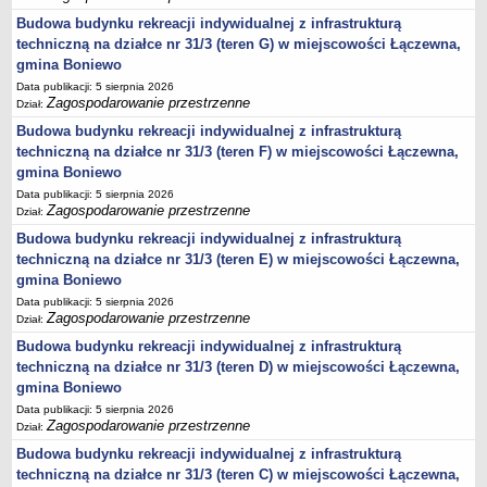
sprawozdania z wykonania budżetu
Budowa budynku rekreacji indywidualnej z infrastrukturą
Plan postępowań na 2026 rok
techniczną na działce nr 31/3 (teren G) w miejscowości Łączewna,
Plan postępowań o udzielenie zamówień na rok 2025
gmina Boniewo
Data publikacji: 5 sierpnia 2026
Plan postępowań na rok 2024
Zagospodarowanie przestrzenne
Dział:
Plan postępowań o udzielenie zamówień na rok 2023
Budowa budynku rekreacji indywidualnej z infrastrukturą
Plan postępowań o udzielenie zamówień na rok 2022
techniczną na działce nr 31/3 (teren F) w miejscowości Łączewna,
gmina Boniewo
Plan postępowań w 2021 roku
Data publikacji: 5 sierpnia 2026
Plan postępowań o udzielenie zamówień w 2020 roku
Zagospodarowanie przestrzenne
Dział:
Plan postępowań o udzielenie zamówień na 2019
Budowa budynku rekreacji indywidualnej z infrastrukturą
Plan postępowań o udzielenie zamówień w 2018 roku
techniczną na działce nr 31/3 (teren E) w miejscowości Łączewna,
gmina Boniewo
Plan postępowań o udzielenie zamówień w 2017 roku
Data publikacji: 5 sierpnia 2026
Dług publiczny, Pomoc publiczna
Zagospodarowanie przestrzenne
Dział:
Realizacja inwestycji
Budowa budynku rekreacji indywidualnej z infrastrukturą
techniczną na działce nr 31/3 (teren D) w miejscowości Łączewna,
przetargi
gmina Boniewo
Konkursy
Data publikacji: 5 sierpnia 2026
Zagospodarowanie przestrzenne
elektronizacja zamówień publicznych
Dział:
Budowa budynku rekreacji indywidualnej z infrastrukturą
zamówienia do 170 000 PLN
techniczną na działce nr 31/3 (teren C) w miejscowości Łączewna,
PRAWO LOKALNE