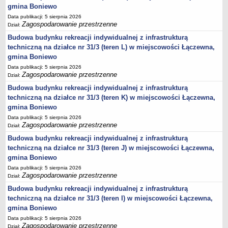
gmina Boniewo
jednostki pomocnicze /sołectwa Gminy Boniewo/
Data publikacji: 5 sierpnia 2026
Zagospodarowanie przestrzenne
Dział:
Gminne Instytucje Kultury
Budowa budynku rekreacji indywidualnej z infrastrukturą
Nabór pracowników na stanowiska pracy
techniczną na działce nr 31/3 (teren L) w miejscowości Łączewna,
Deklaracja dostępności strony internetowej Urzędu Gminy Boniewo
gmina Boniewo
RODO
Data publikacji: 5 sierpnia 2026
Zagospodarowanie przestrzenne
Dział:
REJESTRY
Budowa budynku rekreacji indywidualnej z infrastrukturą
Rejestry i ewidencje
techniczną na działce nr 31/3 (teren K) w miejscowości Łączewna,
Rejestr działalności regulowanej
gmina Boniewo
Ewidencja udzielonych i cofniętych zezwoleń na prowadzenie
Data publikacji: 5 sierpnia 2026
Zbiorowego Zaopatrzenia w Wodę i Zbiorowego Odprowadzania
Zagospodarowanie przestrzenne
Dział:
Ścieków
Budowa budynku rekreacji indywidualnej z infrastrukturą
Rejestr Instytucji Kultury
techniczną na działce nr 31/3 (teren J) w miejscowości Łączewna,
gmina Boniewo
Zestawienie przedsiębiorców w zakresie opróżniania zbiorników
Data publikacji: 5 sierpnia 2026
bezodpływowych lub osadników
Zagospodarowanie przestrzenne
Dział:
AKTUALNOŚCI GMINY BONIEWO
Budowa budynku rekreacji indywidualnej z infrastrukturą
FINANSE GMINY
techniczną na działce nr 31/3 (teren I) w miejscowości Łączewna,
Majątek gminy
gmina Boniewo
Budżet
Data publikacji: 5 sierpnia 2026
Zagospodarowanie przestrzenne
Dział: