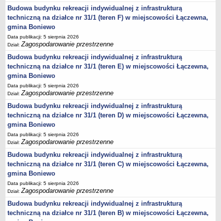
Budowa budynku rekreacji indywidualnej z infrastrukturą
Lista lokalnych liderów
techniczną na działce nr 31/1 (teren F) w miejscowości Łączewna,
Podmioty uprawnione do świadczenia usług integracji społecznej
gmina Boniewo
Podmioty realizujące usługi integracji społecznej w 2009
Data publikacji: 5 sierpnia 2026
Zagospodarowanie przestrzenne
Dział:
Wykaz usług społecznych
Budowa budynku rekreacji indywidualnej z infrastrukturą
Plan utrwalania rezultatów
techniczną na działce nr 31/1 (teren E) w miejscowości Łączewna,
FUNDUSZ WSPARCIA
gmina Boniewo
MIENIE KOMUNALNE
Data publikacji: 5 sierpnia 2026
Zagospodarowanie przestrzenne
Dział:
2006
Budowa budynku rekreacji indywidualnej z infrastrukturą
2007
techniczną na działce nr 31/1 (teren D) w miejscowości Łączewna,
2008
gmina Boniewo
2010
Data publikacji: 5 sierpnia 2026
Zagospodarowanie przestrzenne
Dział:
2009
Budowa budynku rekreacji indywidualnej z infrastrukturą
POMOC PUBLICZNA
techniczną na działce nr 31/1 (teren C) w miejscowości Łączewna,
PUBLICZNIE DOSTĘPNY WYKAZ DANYCH ZAWIERAJĄCYCH INFORMACJE O
gmina Boniewo
ŚRODOWISKU I JEGO OCHRONIE
Pliki do pobrania
Data publikacji: 5 sierpnia 2026
Zagospodarowanie przestrzenne
Dział:
Udostepnianie informacji o środowisku
Budowa budynku rekreacji indywidualnej z infrastrukturą
Informacja o wykazie
techniczną na działce nr 31/1 (teren B) w miejscowości Łączewna,