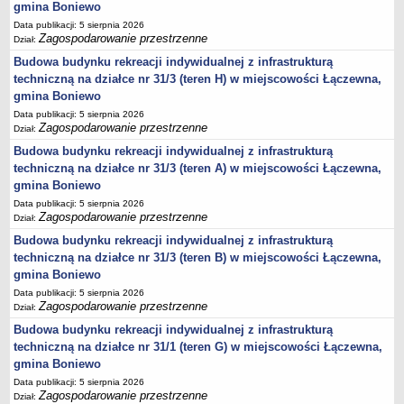
gmina Boniewo
Statut
Data publikacji: 5 sierpnia 2026
Uchwały
Zagospodarowanie przestrzenne
Dział:
Projekty uchwał
Budowa budynku rekreacji indywidualnej z infrastrukturą
techniczną na działce nr 31/3 (teren H) w miejscowości Łączewna,
Zarządzenia
gmina Boniewo
Protokoły
Data publikacji: 5 sierpnia 2026
Zagospodarowanie przestrzenne
Dział:
Opłaty i podatki
Budowa budynku rekreacji indywidualnej z infrastrukturą
Zagospodarowanie przestrzenne
techniczną na działce nr 31/3 (teren A) w miejscowości Łączewna,
Obwieszczenia,Zawiadomienia, sprawozdania ochrony środowiska
gmina Boniewo
Decyzje o środowiskowych uwarunkowaniach
Data publikacji: 5 sierpnia 2026
Zagospodarowanie przestrzenne
Dział:
REWITALIZACJA GMINY BONIEWO
Budowa budynku rekreacji indywidualnej z infrastrukturą
PPWOW
techniczną na działce nr 31/3 (teren B) w miejscowości Łączewna,
Aktualności
gmina Boniewo
konkursy
Data publikacji: 5 sierpnia 2026
Zagospodarowanie przestrzenne
Podręcznik PPWOW
Dział:
Budowa budynku rekreacji indywidualnej z infrastrukturą
Plan działania
techniczną na działce nr 31/1 (teren G) w miejscowości Łączewna,
Strategia Rozwiązywania Problemów Społecznych
gmina Boniewo
Lista osób kluczowych
Data publikacji: 5 sierpnia 2026
Zagospodarowanie przestrzenne
Dział:
Lista aktywności społecznych