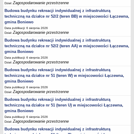
sprawozdania z wykonania budżetu
Zagospodarowanie przestrzenne
Dział:
Plan postępowań na 2026 rok
Budowa budynku rekreacji indywidualnej z infrastrukturą
techniczną na działce nr 52/2 (teren BB) w miejscowości Łączewna,
Plan postępowań o udzielenie zamówień na rok 2025
gmina Boniewo
Plan postępowań na rok 2024
Data publikacji: 6 sierpnia 2026
Plan postępowań o udzielenie zamówień na rok 2023
Zagospodarowanie przestrzenne
Dział:
Plan postępowań o udzielenie zamówień na rok 2022
Budowa budynku rekreacji indywidualnej z infrastrukturą
techniczną na działce nr 52/2 (teren AA) w miejscowości Łączewna,
Plan postępowań w 2021 roku
gmina Boniewo
Plan postępowań o udzielenie zamówień w 2020 roku
Data publikacji: 6 sierpnia 2026
Zagospodarowanie przestrzenne
Dział:
Plan postępowań o udzielenie zamówień na 2019
Budowa budynku rekreacji indywidualnej z infrastrukturą
Plan postępowań o udzielenie zamówień w 2018 roku
techniczną na działce nr 51 (teren W) w miejscowości Łączewna,
Plan postępowań o udzielenie zamówień w 2017 roku
gmina Boniewo
Dług publiczny, Pomoc publiczna
Data publikacji: 6 sierpnia 2026
Zagospodarowanie przestrzenne
Dział:
Realizacja inwestycji
Budowa budynku rekreacji indywidualnej z infrastrukturą
przetargi
techniczną na działce nr 51 (teren U) w miejscowości Łączewna,
Konkursy
gmina Boniewo
Data publikacji: 6 sierpnia 2026
elektronizacja zamówień publicznych
Zagospodarowanie przestrzenne
Dział:
zamówienia do 170 000 PLN
Budowa budynku rekreacji indywidualnej z infrastrukturą
PRAWO LOKALNE