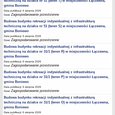
techniczną na działce nr 51 (teren T) w miejscowości Łączewna,
Statut
gmina Boniewo
Uchwały
Data publikacji: 6 sierpnia 2026
Zagospodarowanie przestrzenne
Dział:
Projekty uchwał
Budowa budynku rekreacji indywidualnej z infrastrukturą
Zarządzenia
techniczną na działce nr 51 (teren S) w miejscowości Łączewna,
Protokoły
gmina Boniewo
Data publikacji: 6 sierpnia 2026
Opłaty i podatki
Zagospodarowanie przestrzenne
Dział:
Zagospodarowanie przestrzenne
Budowa budynku rekreacji indywidualnej z infrastrukturą
Obwieszczenia,Zawiadomienia, sprawozdania ochrony środowiska
techniczną na działce nr 31/1 (teren R) w miejscowości Łączewna,
gmina Boniewo
Decyzje o środowiskowych uwarunkowaniach
Data publikacji: 6 sierpnia 2026
REWITALIZACJA GMINY BONIEWO
Zagospodarowanie przestrzenne
Dział:
PPWOW
Budowa budynku rekreacji indywidualnej z infrastrukturą
Aktualności
techniczną na działce nr 31/1 (teren P) w miejscowości Łączewna,
konkursy
gmina Boniewo
Data publikacji: 6 sierpnia 2026
Podręcznik PPWOW
Zagospodarowanie przestrzenne
Dział:
Plan działania
Budowa budynku rekreacji indywidualnej z infrastrukturą
Strategia Rozwiązywania Problemów Społecznych
techniczną na działce nr 31/1 (teren O) w miejscowości Łączewna,
gmina Boniewo
Lista osób kluczowych
Data publikacji: 6 sierpnia 2026
Lista aktywności społecznych