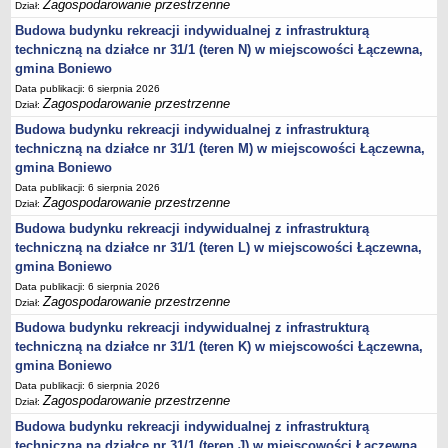
Zagospodarowanie przestrzenne
Dział:
Lista lokalnych liderów
Budowa budynku rekreacji indywidualnej z infrastrukturą
Podmioty uprawnione do świadczenia usług integracji społecznej
techniczną na działce nr 31/1 (teren N) w miejscowości Łączewna,
gmina Boniewo
Podmioty realizujące usługi integracji społecznej w 2009
Data publikacji: 6 sierpnia 2026
Wykaz usług społecznych
Zagospodarowanie przestrzenne
Dział:
Plan utrwalania rezultatów
Budowa budynku rekreacji indywidualnej z infrastrukturą
techniczną na działce nr 31/1 (teren M) w miejscowości Łączewna,
FUNDUSZ WSPARCIA
gmina Boniewo
MIENIE KOMUNALNE
Data publikacji: 6 sierpnia 2026
2006
Zagospodarowanie przestrzenne
Dział:
2007
Budowa budynku rekreacji indywidualnej z infrastrukturą
2008
techniczną na działce nr 31/1 (teren L) w miejscowości Łączewna,
gmina Boniewo
2010
Data publikacji: 6 sierpnia 2026
2009
Zagospodarowanie przestrzenne
Dział:
POMOC PUBLICZNA
Budowa budynku rekreacji indywidualnej z infrastrukturą
PUBLICZNIE DOSTĘPNY WYKAZ DANYCH ZAWIERAJĄCYCH INFORMACJE O
techniczną na działce nr 31/1 (teren K) w miejscowości Łączewna,
ŚRODOWISKU I JEGO OCHRONIE
gmina Boniewo
Pliki do pobrania
Data publikacji: 6 sierpnia 2026
Udostepnianie informacji o środowisku
Zagospodarowanie przestrzenne
Dział:
Informacja o wykazie
Budowa budynku rekreacji indywidualnej z infrastrukturą
techniczną na działce nr 31/1 (teren J) w miejscowości Łączewna,