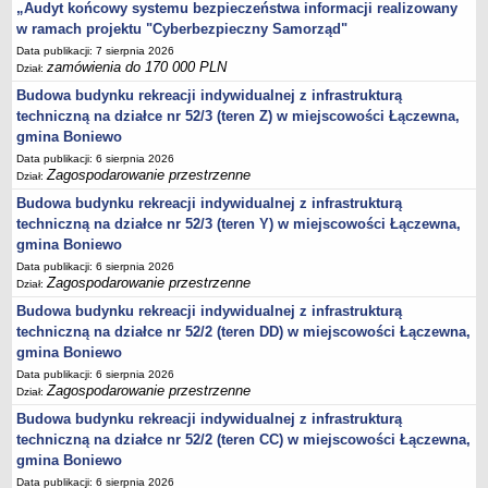
„Audyt końcowy systemu bezpieczeństwa informacji realizowany
jednostki pomocnicze /sołectwa Gminy Boniewo/
w ramach projektu "Cyberbezpieczny Samorząd"
Data publikacji: 7 sierpnia 2026
Gminne Instytucje Kultury
zamówienia do 170 000 PLN
Dział:
Nabór pracowników na stanowiska pracy
Budowa budynku rekreacji indywidualnej z infrastrukturą
Deklaracja dostępności strony internetowej Urzędu Gminy Boniewo
techniczną na działce nr 52/3 (teren Z) w miejscowości Łączewna,
gmina Boniewo
RODO
Data publikacji: 6 sierpnia 2026
REJESTRY
Zagospodarowanie przestrzenne
Dział:
Rejestry i ewidencje
Budowa budynku rekreacji indywidualnej z infrastrukturą
Rejestr działalności regulowanej
techniczną na działce nr 52/3 (teren Y) w miejscowości Łączewna,
gmina Boniewo
Ewidencja udzielonych i cofniętych zezwoleń na prowadzenie
Zbiorowego Zaopatrzenia w Wodę i Zbiorowego Odprowadzania
Data publikacji: 6 sierpnia 2026
Zagospodarowanie przestrzenne
Dział:
Ścieków
Budowa budynku rekreacji indywidualnej z infrastrukturą
Rejestr Instytucji Kultury
techniczną na działce nr 52/2 (teren DD) w miejscowości Łączewna,
Zestawienie przedsiębiorców w zakresie opróżniania zbiorników
gmina Boniewo
bezodpływowych lub osadników
Data publikacji: 6 sierpnia 2026
AKTUALNOŚCI GMINY BONIEWO
Zagospodarowanie przestrzenne
Dział:
FINANSE GMINY
Budowa budynku rekreacji indywidualnej z infrastrukturą
Majątek gminy
techniczną na działce nr 52/2 (teren CC) w miejscowości Łączewna,
gmina Boniewo
Budżet
Data publikacji: 6 sierpnia 2026