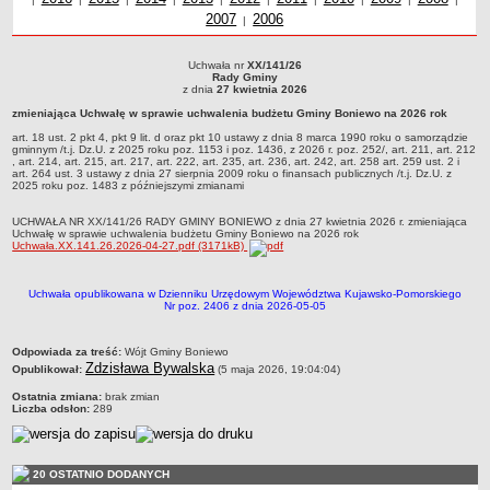
2007
Uchwały z roku
2006
roku
z r
Zabytki Gminy
|
Plan Zagospodarowania Przestrzennego
Uchwała nr
XX/141/26
Uchwała nr XX/141/26 Rady Gminyz dnia 27 kwietnia 2026zmieniająca Uchwałę w
Plan ogólny Gminy Boniewo
Rady Gminy
sprawie uchwalenia budżetu Gminy Boniewo na 2026 rokart. 18 ust. 2 pkt 4, pkt 9
z dnia
27 kwietnia 2026
lit. d oraz pkt 10 ustawy z dnia 8 marca 1990 roku o samorządzie gminnym /t.j.
Miejscowy Plan Zagospodarowania Przestrzennego wybranych
zmieniająca Uchwałę w sprawie uchwalenia budżetu Gminy Boniewo na 2026 rok
Dz.U. z 2025 roku poz. 1153 i poz. 1436, z 2026 r. poz. 252/, art. 211, art. 212 , art.
terenów Gminy Boniewo
214, art. 215, art. 217, art. 222, art. 235, art. 236, art. 242, art. 258 art. 259 ust. 2 i art.
art. 18 ust. 2 pkt 4, pkt 9 lit. d oraz pkt 10 ustawy z dnia 8 marca 1990 roku o samorządzie
264 ust. 3 ustawy z dnia 27 sierpnia 2009 roku o finansach publicznych /t.j. Dz.U. z
gminnym /t.j. Dz.U. z 2025 roku poz. 1153 i poz. 1436, z 2026 r. poz. 252/, art. 211, art. 212
2025 roku poz. 1483 z późniejszymi zmianami
System Informacji Przestrzennej e-mapa
, art. 214, art. 215, art. 217, art. 222, art. 235, art. 236, art. 242, art. 258 art. 259 ust. 2 i
art. 264 ust. 3 ustawy z dnia 27 sierpnia 2009 roku o finansach publicznych /t.j. Dz.U. z
petycje
2025 roku poz. 1483 z późniejszymi zmianami
ponowne wykorzystywanie
UCHWAŁA NR XX/141/26 RADY GMINY BONIEWO z dnia 27 kwietnia 2026 r. zmieniająca
Uchwałę w sprawie uchwalenia budżetu Gminy Boniewo na 2026 rok
pomoc prawna
Uchwała.XX.141.26.2026-04-27.pdf (3171kB)
Punkt potwierdzania profilu zaufanego
Uchwała opublikowana w Dzienniku Urzędowym Województwa Kujawsko-Pomorskiego
Porozumienia
Nr poz. 2406 z dnia 2026-05-05
Infromacje w zakresie preferencyjnego paliwa stałego
metryczka
Odpowiada za treść:
Wójt Gminy Boniewo
ocena jakości wody
Zdzisława Bywalska
Opublikował:
(5 maja 2026, 19:04:04)
WŁADZE I STRUKTURA
Ostatnia zmiana:
brak zmian
Rada gminy
Liczba odsłon:
289
Urząd gminy
Wójt
20 OSTATNIO DODANYCH
Jednostki organizacyjne