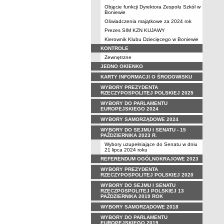
Objęcie funkcji Dyrektora Zespołu Szkół w
Boniewie
Oświadczenia majątkowe za 2024 rok
Prezes SIM KZN KUJAWY
Kierownik Klubu Dziecięcego w Boniewie
KONTROLE
Zewnętrzne
JEDNO OKIENKO
KARTY INFORMACJI O ŚRODOWISKU
WYBORY PREZYDENTA
RZECZYPOSPOLITEJ POLSKIEJ 2025
WYBORY DO PARLAMENTU
EUROPEJSKIEGO 2024
WYBORY SAMORZĄDOWE 2024
WYBORY DO SEJMU I SENATU - 15
PAŹDZIERNIKA 2023 R.
Wybory uzupełniające do Senatu w dniu
21 lipca 2024 roku
REFERENDUM OGÓLNOKRAJOWE 2023
WYBORY PREZYDENTA
RZECZYPOSPOLITEJ POLSKIEJ 2020
WYBORY DO SEJMU I SENATU
RZECZPOSPOLITEJ POLSKIEJ 13
PAŹDZIERNIKA 2019 ROK
WYBORY SAMORZĄDOWE 2018
WYBORY DO PARLAMENTU
EUROPEJSKIEGO 2019