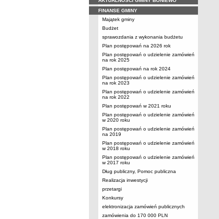
AKTUALNOŚCI GMINY BONIEWO
FINANSE GMINY
Majątek gminy
Budżet
sprawozdania z wykonania budżetu
Plan postępowań na 2026 rok
Plan postępowań o udzielenie zamówień
na rok 2025
Plan postępowań na rok 2024
Plan postępowań o udzielenie zamówień
na rok 2023
Plan postępowań o udzielenie zamówień
na rok 2022
Plan postępowań w 2021 roku
Plan postępowań o udzielenie zamówień
w 2020 roku
Plan postępowań o udzielenie zamówień
na 2019
Plan postępowań o udzielenie zamówień
w 2018 roku
Plan postępowań o udzielenie zamówień
w 2017 roku
Dług publiczny, Pomoc publiczna
Realizacja inwestycji
przetargi
Konkursy
elektronizacja zamówień publicznych
zamówienia do 170 000 PLN