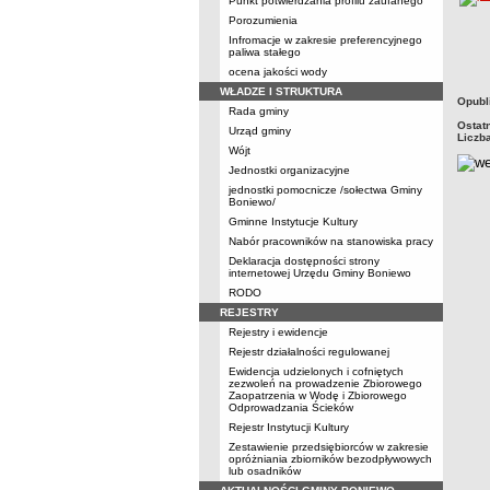
Punkt potwierdzania profilu zaufanego
Porozumienia
Infromacje w zakresie preferencyjnego
paliwa stałego
ocena jakości wody
WŁADZE I STRUKTURA
metry
Opubl
Rada gminy
Ostat
Urząd gminy
Liczb
Wójt
Jednostki organizacyjne
jednostki pomocnicze /sołectwa Gminy
Boniewo/
Gminne Instytucje Kultury
Nabór pracowników na stanowiska pracy
Deklaracja dostępności strony
internetowej Urzędu Gminy Boniewo
RODO
REJESTRY
Rejestry i ewidencje
Rejestr działalności regulowanej
Ewidencja udzielonych i cofniętych
zezwoleń na prowadzenie Zbiorowego
Zaopatrzenia w Wodę i Zbiorowego
Odprowadzania Ścieków
Rejestr Instytucji Kultury
Zestawienie przedsiębiorców w zakresie
opróżniania zbiorników bezodpływowych
lub osadników