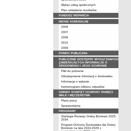
Wykaz usług społecznych
Plan utrwalania rezultatów
FUNDUSZ WSPARCIA
MIENIE KOMUNALNE
2006
2007
2008
2010
2009
POMOC PUBLICZNA
PUBLICZNIE DOSTĘPNY WYKAZ DANYCH
ZAWIERAJĄCYCH INFORMACJE O
ŚRODOWISKU I JEGO OCHRONIE
Pliki do pobrania
Udostepnianie informacji o środowisku
Informacja o wykazie
harmonogram odbioru odpadów
GMINNY KOMITET OCHRONY PAMIĘCI
WALK I MĘCZEŃSTWA
Plany pracy
Sprawozdania
PROGRAMY
Startegia Rozwoju Gminy Boniewo 2025-
2034
Program Ochrony Środowiska dla Gminy
Boniewo na lata 2024-2028 z