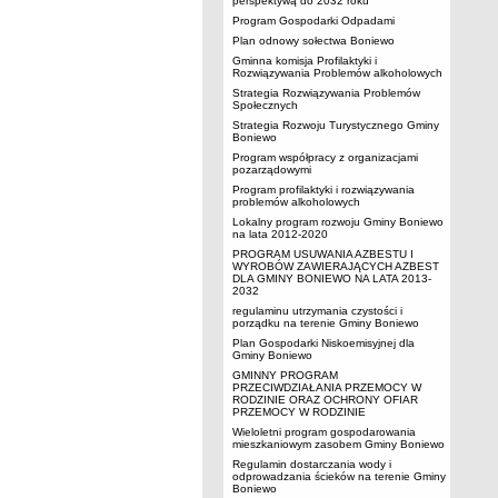
perspektywą do 2032 roku
Program Gospodarki Odpadami
Plan odnowy sołectwa Boniewo
Gminna komisja Profilaktyki i
Rozwiązywania Problemów alkoholowych
Strategia Rozwiązywania Problemów
Społecznych
Strategia Rozwoju Turystycznego Gminy
Boniewo
Program współpracy z organizacjami
pozarządowymi
Program profilaktyki i rozwiązywania
problemów alkoholowych
Lokalny program rozwoju Gminy Boniewo
na lata 2012-2020
PROGRAM USUWANIA AZBESTU I
WYROBÓW ZAWIERAJĄCYCH AZBEST
DLA GMINY BONIEWO NA LATA 2013-
2032
regulaminu utrzymania czystości i
porządku na terenie Gminy Boniewo
Plan Gospodarki Niskoemisyjnej dla
Gminy Boniewo
GMINNY PROGRAM
PRZECIWDZIAŁANIA PRZEMOCY W
RODZINIE ORAZ OCHRONY OFIAR
PRZEMOCY W RODZINIE
Wieloletni program gospodarowania
mieszkaniowym zasobem Gminy Boniewo
Regulamin dostarczania wody i
odprowadzania ścieków na terenie Gminy
Boniewo