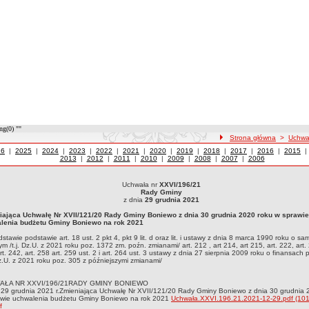
ng(0) ""
ścieżka nawigacji
Strona główna
>
Uchwa
wały z roku
26
|
Uchwały z roku
2025
|
Uchwały z roku
2024
|
Uchwały z roku
2023
|
Uchwały z roku
2022
|
Uchwały z roku
2021
|
Uchwały z roku
2020
|
Uchwały z roku
2019
|
Uchwały z roku
2018
|
Uchwały z roku
2017
|
Uchwały z roku
2016
|
Uchwały
2015
2013
|
Uchwały z roku
2012
|
Uchwały z roku
2011
|
Uchwały z roku
2010
|
Uchwały z roku
2009
|
Uchwały z roku
2008
|
Uchwały z roku
2007
|
Uchwały z roku
2006
Uchwała nr
XXVI/196/21
ła nr XXVI/196/21Rady Gminyz dnia 29 grudnia 2021Zmieniająca Uchwałę Nr XVII/121
Rady Gminy
 Boniewo na rok 2021Na podstawie podstawie art. 18 ust. 2 pkt 4, pkt 9 lit. d oraz lit
z dnia
29 grudnia 2021
m. poźn. zmianami/ art. 212 , art 214, art 215, art. 222, art. 235, art. 236, art. 242, art.
iająca Uchwałę Nr XVII/121/20 Rady Gminy Boniewo z dnia 30 grudnia 2020 roku w sprawie
cznych / t.j. Dz.U. z 2021 roku poz. 305 z późniejszymi zmianami/
lenia budżetu Gminy Boniewo na rok 2021
stawie podstawie art. 18 ust. 2 pkt 4, pkt 9 lit. d oraz lit. i ustawy z dnia 8 marca 1990 roku o s
m /t.j. Dz.U. z 2021 roku poz. 1372 zm. poźn. zmianami/ art. 212 , art 214, art 215, art. 222, art. 
rt. 242, art. 258 art. 259 ust. 2 i art. 264 ust. 3 ustawy z dnia 27 sierpnia 2009 roku o finansach 
 Dz.U. z 2021 roku poz. 305 z późniejszymi zmianami/
AŁA NR XXVI/196/21RADY GMINY BONIEWO
 29 grudnia 2021 r.Zmieniająca Uchwałę Nr XVII/121/20 Rady Gminy Boniewo z dnia 30 grudnia 
awie uchwalenia budżetu Gminy Boniewo na rok 2021
Uchwała.XXVI.196.21.2021-12-29.pdf (10