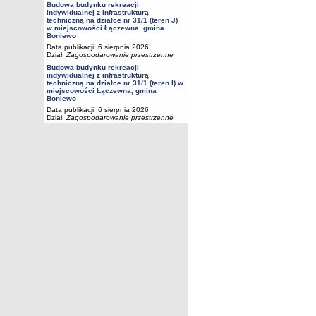
Budowa budynku rekreacji
indywidualnej z infrastrukturą
techniczną na działce nr 31/1 (teren J)
w miejscowości Łączewna, gmina
Boniewo
Data publikacji: 6 sierpnia 2026
Dział:
Zagospodarowanie przestrzenne
Budowa budynku rekreacji
indywidualnej z infrastrukturą
techniczną na działce nr 31/1 (teren I) w
miejscowości Łączewna, gmina
Boniewo
Data publikacji: 6 sierpnia 2026
Dział:
Zagospodarowanie przestrzenne