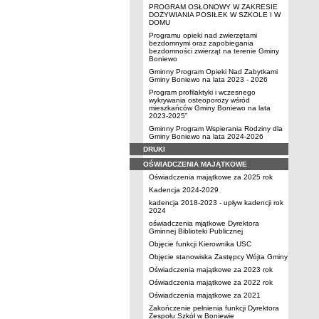
PROGRAM OSŁONOWY W ZAKRESIE
DOŻYWIANIA POSIŁEK W SZKOLE I W
DOMU
Programu opieki nad zwierzętami
bezdomnymi oraz zapobiegania
bezdomności zwierząt na terenie Gminy
Boniewo
Gminny Program Opieki Nad Zabytkami
Gminy Boniewo na lata 2023 - 2026
Program profilaktyki i wczesnego
wykrywania osteoporozy wśród
mieszkańców Gminy Boniewo na lata
2023-2025”
Gminny Program Wspierania Rodziny dla
Gminy Boniewo na lata 2024-2026
DRUKI
OŚWIADCZENIA MAJĄTKOWE
Oświadczenia majątkowe za 2025 rok
Kadencja 2024-2029
kadencja 2018-2023 - upływ kadencji rok
2024
oświadczenia mjątkowe Dyrektora
Gminnej Biblioteki Publicznej
Objęcie funkcji Kierownika USC
Objęcie stanowiska Zastępcy Wójta Gminy
Oświadczenia majątkowe za 2023 rok
Oświadczenia majątkowe za 2022 rok
Oświadczenia majątkowe za 2021
Zakończenie pełnienia funkcji Dyrektora
Zespołu Szkół w Boniewie