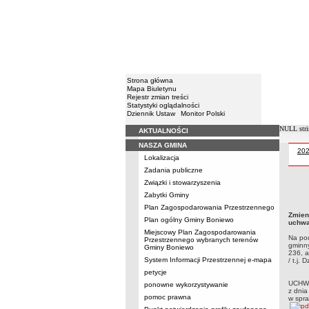
Strona główna
Mapa Biuletynu
Rejestr zmian treści
Statystyki oglądalności
Dziennik Ustaw
Monitor Polski
NULL stri
AKTUALNOŚCI
Menu
NASZA GMINA
Uch
20
Lokalizacja
Zadania publiczne
Związki i stowarzyszenia
Uchwa
Zabytki Gminy
Gminy
Plan Zagospodarowania Przestrzennego
1372 z
Zmien
publi
Plan ogólny Gminy Boniewo
uchwa
Miejscowy Plan Zagospodarowania
Na pod
Przestrzennego wybranych terenów
gminny
Gminy Boniewo
236, a
System Informacji Przestrzennej e-mapa
/ t.j.
petycje
UCHW
ponowne wykorzystywanie
z dnia
pomoc prawna
w spr