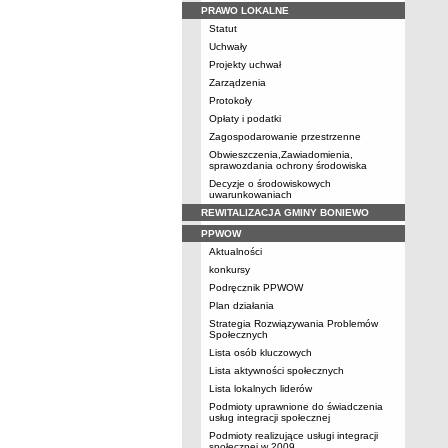
PRAWO LOKALNE
Statut
Uchwały
Projekty uchwał
Zarządzenia
Protokoły
Opłaty i podatki
Zagospodarowanie przestrzenne
Obwieszczenia,Zawiadomienia,
sprawozdania ochrony środowiska
Decyzje o środowiskowych
uwarunkowaniach
REWITALIZACJA GMINY BONIEWO
PPWOW
Aktualności
konkursy
Podręcznik PPWOW
Plan działania
Strategia Rozwiązywania Problemów
Społecznych
Lista osób kluczowych
Lista aktywności społecznych
Lista lokalnych liderów
Podmioty uprawnione do świadczenia
usług integracji społecznej
Podmioty realizujące usługi integracji
społecznej w 2009