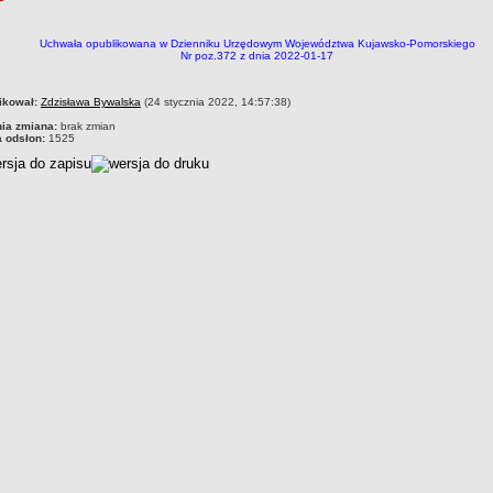
Uchwała opublikowana w Dzienniku Urzędowym Województwa Kujawsko-Pomorskiego
Nr poz.372 z dnia 2022-01-17
czka
ikował:
Zdzisława Bywalska
(24 stycznia 2022, 14:57:38)
nia zmiana:
brak zmian
a odsłon:
1525