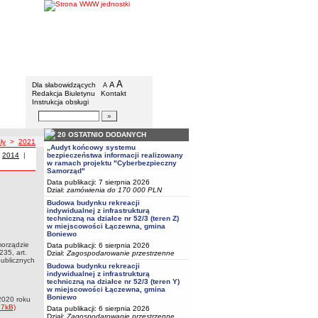
Urząd Gminy w Boniewie
Menu dodatkowe
A
powiększ czcionkę
A
standardowy rozmiar czcionki
Dla słabowidzących
A
pomniejsz czcionkę
Redakcja Biuletynu
Kontakt
Instrukcja obsługi
Wyszukiwarka artykułów
Szukaj
20 OSTATNIO DODANYCH
ły
>
2021
„Audyt końcowy systemu
 z roku
|
Uchwały z roku
2014
|
Uchwały z roku
bezpieczeństwa informacji realizowany
w ramach projektu "Cyberbezpieczny
Samorząd"
Data publikacji: 7 sierpnia 2026
Dział:
zamówienia do 170 000 PLN
/20 Rady Gminy Boniewo z dnia 30 grudnia 2020 roku w sprawie uchwalenia budżetu
Budowa budynku rekreacji
. i ustawy z dnia 8 marca 1990 roku o samorządzie gminnym /t.j. Dz.U. z 2021 roku poz.
indywidualnej z infrastrukturą
 258 art. 259 ust. 2 i art. 264 ust. 3 ustawy z dnia 27 sierpnia 2009 roku o finansach
techniczną na działce nr 52/3 (teren Z)
w miejscowości Łączewna, gmina
Boniewo
amorządzie
Data publikacji: 6 sierpnia 2026
235, art.
Dział:
Zagospodarowanie przestrzenne
publicznych
Budowa budynku rekreacji
indywidualnej z infrastrukturą
techniczną na działce nr 52/3 (teren Y)
w miejscowości Łączewna, gmina
Boniewo
2020 roku
17kB)
Data publikacji: 6 sierpnia 2026
Dział:
Zagospodarowanie przestrzenne