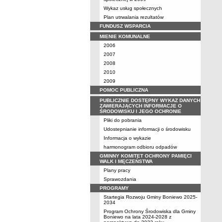
Wykaz usług społecznych
Plan utrwalania rezultatów
FUNDUSZ WSPARCIA
MIENIE KOMUNALNE
2006
2007
2008
2010
2009
POMOC PUBLICZNA
PUBLICZNIE DOSTĘPNY WYKAZ DANYCH
ZAWIERAJĄCYCH INFORMACJE O
ŚRODOWISKU I JEGO OCHRONIE
Pliki do pobrania
Udostepnianie informacji o środowisku
Informacja o wykazie
harmonogram odbioru odpadów
GMINNY KOMITET OCHRONY PAMIĘCI
WALK I MĘCZEŃSTWA
Plany pracy
Sprawozdania
PROGRAMY
Startegia Rozwoju Gminy Boniewo 2025-
2034
Program Ochrony Środowiska dla Gminy
Boniewo na lata 2024-2028 z