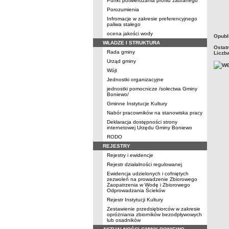
Punkt potwierdzania profilu zaufanego
Porozumienia
Infromacje w zakresie preferencyjnego
paliwa stałego
ocena jakości wody
metry
Opubl
WŁADZE I STRUKTURA
Ostat
Rada gminy
Liczb
Urząd gminy
Wójt
Jednostki organizacyjne
jednostki pomocnicze /sołectwa Gminy
Boniewo/
Gminne Instytucje Kultury
Nabór pracowników na stanowiska pracy
Deklaracja dostępności strony
internetowej Urzędu Gminy Boniewo
RODO
REJESTRY
Rejestry i ewidencje
Rejestr działalności regulowanej
Ewidencja udzielonych i cofniętych
zezwoleń na prowadzenie Zbiorowego
Zaopatrzenia w Wodę i Zbiorowego
Odprowadzania Ścieków
Rejestr Instytucji Kultury
Zestawienie przedsiębiorców w zakresie
opróżniania zbiorników bezodpływowych
lub osadników