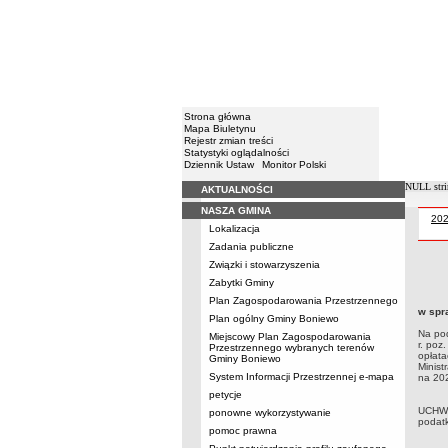
Strona główna
Mapa Biuletynu
Rejestr zmian treści
Statystyki oglądalności
Dziennik Ustaw
Monitor Polski
NULL stri
AKTUALNOŚCI
Menu
NASZA GMINA
Uch
20
Lokalizacja
Zadania publiczne
Związki i stowarzyszenia
Uchwa
Zabytki Gminy
marca
Plan Zagospodarowania Przestrzennego
(Dz. 
w spr
podatk
Plan ogólny Gminy Boniewo
Na pod
Miejscowy Plan Zagospodarowania
r. poz
Przestrzennego wybranych terenów
opłata
Gminy Boniewo
Minist
System Informacji Przestrzennej e-mapa
na 202
petycje
UCHWA
ponowne wykorzystywanie
podat
pomoc prawna