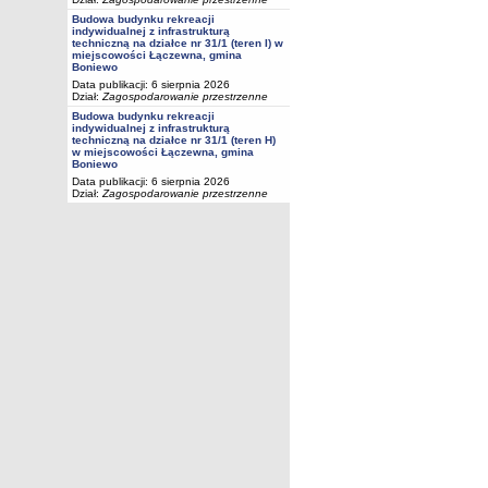
Budowa budynku rekreacji
indywidualnej z infrastrukturą
techniczną na działce nr 31/1 (teren I) w
miejscowości Łączewna, gmina
Boniewo
Data publikacji: 6 sierpnia 2026
Dział:
Zagospodarowanie przestrzenne
Budowa budynku rekreacji
indywidualnej z infrastrukturą
techniczną na działce nr 31/1 (teren H)
w miejscowości Łączewna, gmina
Boniewo
Data publikacji: 6 sierpnia 2026
Dział:
Zagospodarowanie przestrzenne