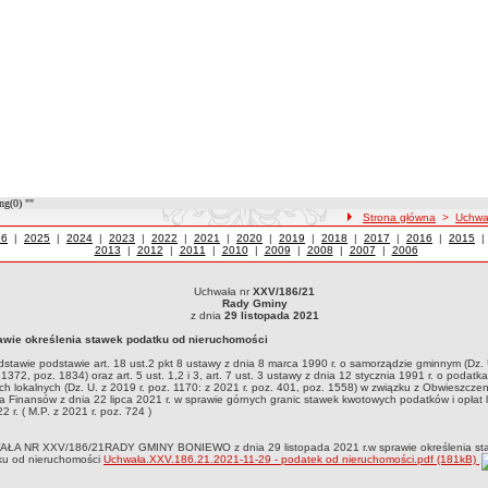
ng(0) ""
ścieżka nawigacji
Strona główna
>
Uchwa
wały z roku
26
|
Uchwały z roku
2025
|
Uchwały z roku
2024
|
Uchwały z roku
2023
|
Uchwały z roku
2022
|
Uchwały z roku
2021
|
Uchwały z roku
2020
|
Uchwały z roku
2019
|
Uchwały z roku
2018
|
Uchwały z roku
2017
|
Uchwały z roku
2016
|
Uchwały
2015
2013
|
Uchwały z roku
2012
|
Uchwały z roku
2011
|
Uchwały z roku
2010
|
Uchwały z roku
2009
|
Uchwały z roku
2008
|
Uchwały z roku
2007
|
Uchwały z roku
2006
Uchwała nr
XXV/186/21
ła nr XXV/186/21Rady Gminyz dnia 29 listopada 2021w sprawie określenia stawek pod
Rady Gminy
 1990 r. o samorządzie gminnym (Dz. U. z 2021 r. poz. 1372, poz. 1834) oraz art. 5 ust. 1
z dnia
29 listopada 2021
U. z 2019 r. poz. 1170: z 2021 r. poz. 401, poz. 1558) w związku z Obwieszczeniem Mi
awie określenia stawek podatku od nieruchomości
ów i opłat lokalnych na 2022 r. ( M.P. z 2021 r. poz. 724 )
stawie podstawie art. 18 ust.2 pkt 8 ustawy z dnia 8 marca 1990 r. o samorządzie gminnym (Dz.
. 1372, poz. 1834) oraz art. 5 ust. 1,2 i 3, art. 7 ust. 3 ustawy z dnia 12 stycznia 1991 r. o podatka
ch lokalnych (Dz. U. z 2019 r. poz. 1170: z 2021 r. poz. 401, poz. 1558) w związku z Obwieszcze
ra Finansów z dnia 22 lipca 2021 r. w sprawie górnych granic stawek kwotowych podatków i opłat 
2 r. ( M.P. z 2021 r. poz. 724 )
ŁA NR XXV/186/21RADY GMINY BONIEWO z dnia 29 listopada 2021 r.w sprawie określenia st
ku od nieruchomości
Uchwała.XXV.186.21.2021-11-29 - podatek od nieruchomości.pdf (181kB)