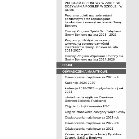
PROGRAM OSŁONOWY W ZAKRESIE
DOŻYWIANIA POSIŁEK W SZKOLE I W
DOMU
Programu opieki nad zwierzętami
bezdomnymi oraz zapobiegania
bezdomności zwierząt na terenie Gminy
Boniewo
Gminny Program Opieki Nad Zabytkami
Gminy Boniewo na lata 2023 - 2026
Program profilaktyki i wczesnego
wykrywania osteoporozy wśród
mieszkańców Gminy Boniewo na lata
2023-2025”
Gminny Program Wspierania Rodziny dla
Gminy Boniewo na lata 2024-2026
DRUKI
OŚWIADCZENIA MAJĄTKOWE
Oświadczenia majątkowe za 2025 rok
Kadencja 2024-2029
kadencja 2018-2023 - upływ kadencji rok
2024
oświadczenia mjątkowe Dyrektora
Gminnej Biblioteki Publicznej
Objęcie funkcji Kierownika USC
Objęcie stanowiska Zastępcy Wójta Gminy
Oświadczenia majątkowe za 2023 rok
Oświadczenia majątkowe za 2022 rok
Oświadczenia majątkowe za 2021
Zakończenie pełnienia funkcji Dyrektora
Zespołu Szkół w Boniewie