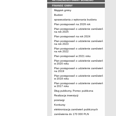
AKTUALNOŚCI GMINY BONIEWO
FINANSE GMINY
Majątek gminy
Budżet
sprawozdania z wykonania budżetu
Plan postępowań na 2026 rok
Plan postępowań o udzielenie zamówień
na rok 2025
Plan postępowań na rok 2024
Plan postępowań o udzielenie zamówień
na rok 2023
Plan postępowań o udzielenie zamówień
na rok 2022
Plan postępowań w 2021 roku
Plan postępowań o udzielenie zamówień
w 2020 roku
Plan postępowań o udzielenie zamówień
na 2019
Plan postępowań o udzielenie zamówień
w 2018 roku
Plan postępowań o udzielenie zamówień
w 2017 roku
Dług publiczny, Pomoc publiczna
Realizacja inwestycji
przetargi
Konkursy
elektronizacja zamówień publicznych
zamówienia do 170 000 PLN