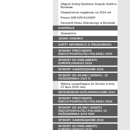
Objęcie funkcji Dyrektora Zespołu Szkół w
Boniewie
Oświadczenia majątkowe za 2024 rok
Prezes SIM KZN KUJAWY
Kierownik Klubu Dziecięcego w Boniewie
KONTROLE
Zewnętrzne
JEDNO OKIENKO
KARTY INFORMACJI O ŚRODOWISKU
WYBORY PREZYDENTA
RZECZYPOSPOLITEJ POLSKIEJ 2025
WYBORY DO PARLAMENTU
EUROPEJSKIEGO 2024
WYBORY SAMORZĄDOWE 2024
WYBORY DO SEJMU I SENATU - 15
PAŹDZIERNIKA 2023 R.
Wybory uzupełniające do Senatu w dniu
21 lipca 2024 roku
REFERENDUM OGÓLNOKRAJOWE 2023
WYBORY PREZYDENTA
RZECZYPOSPOLITEJ POLSKIEJ 2020
WYBORY DO SEJMU I SENATU
RZECZPOSPOLITEJ POLSKIEJ 13
PAŹDZIERNIKA 2019 ROK
WYBORY SAMORZĄDOWE 2018
WYBORY DO PARLAMENTU
EUROPEJSKIEGO 2019