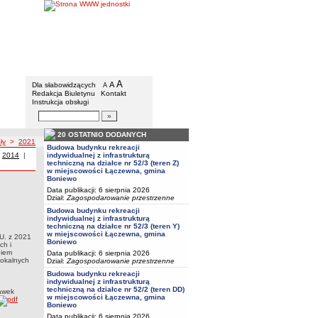
Urząd Gminy w Boniewie
Menu dodatkowe
A
powiększ czcionkę
A
standardowy rozmiar czcionki
Dla słabowidzących
A
pomniejsz czcionkę
Redakcja Biuletynu
Kontakt
Instrukcja obsługi
Wyszukiwarka artykułów
Szukaj
20 OSTATNIO DODANYCH
ły
>
2021
Budowa budynku rekreacji
 z roku
|
Uchwały z roku
2014
|
Uchwały z roku
indywidualnej z infrastrukturą
techniczną na działce nr 52/3 (teren Z)
w miejscowości Łączewna, gmina
Boniewo
Data publikacji: 6 sierpnia 2026
atku od nieruchomościNa podstawie podstawie art. 18 ust.2 pkt 8 ustawy z dnia 8
Dział:
Zagospodarowanie przestrzenne
,2 i 3, art. 7 ust. 3 ustawy z dnia 12 stycznia 1991 r. o podatkach i opłatach lokalnych
Budowa budynku rekreacji
nistra Finansów z dnia 22 lipca 2021 r. w sprawie górnych granic stawek kwotowych
indywidualnej z infrastrukturą
techniczną na działce nr 52/3 (teren Y)
w miejscowości Łączewna, gmina
 U. z 2021
Boniewo
ch i
niem
Data publikacji: 6 sierpnia 2026
lokalnych
Dział:
Zagospodarowanie przestrzenne
Budowa budynku rekreacji
indywidualnej z infrastrukturą
techniczną na działce nr 52/2 (teren DD)
awek
w miejscowości Łączewna, gmina
Boniewo
Data publikacji: 6 sierpnia 2026