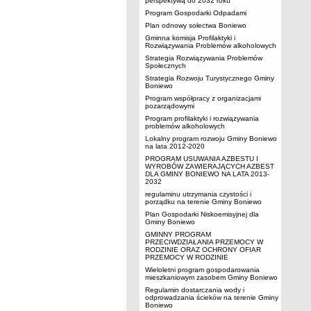
perspektywą do 2032 roku
Program Gospodarki Odpadami
Plan odnowy sołectwa Boniewo
Gminna komisja Profilaktyki i
Rozwiązywania Problemów alkoholowych
Strategia Rozwiązywania Problemów
Społecznych
Strategia Rozwoju Turystycznego Gminy
Boniewo
Program współpracy z organizacjami
pozarządowymi
Program profilaktyki i rozwiązywania
problemów alkoholowych
Lokalny program rozwoju Gminy Boniewo
na lata 2012-2020
PROGRAM USUWANIA AZBESTU I
WYROBÓW ZAWIERAJĄCYCH AZBEST
DLA GMINY BONIEWO NA LATA 2013-
2032
regulaminu utrzymania czystości i
porządku na terenie Gminy Boniewo
Plan Gospodarki Niskoemisyjnej dla
Gminy Boniewo
GMINNY PROGRAM
PRZECIWDZIAŁANIA PRZEMOCY W
RODZINIE ORAZ OCHRONY OFIAR
PRZEMOCY W RODZINIE
Wieloletni program gospodarowania
mieszkaniowym zasobem Gminy Boniewo
Regulamin dostarczania wody i
odprowadzania ścieków na terenie Gminy
Boniewo