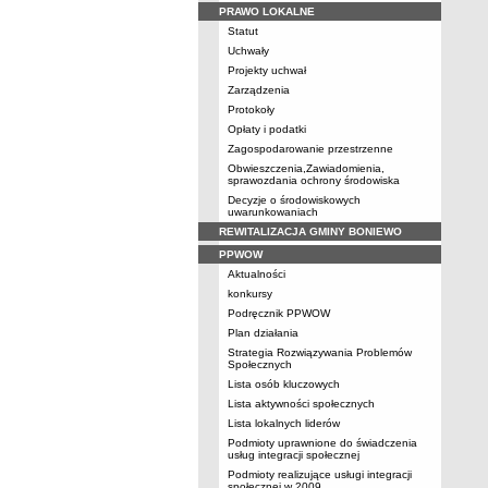
PRAWO LOKALNE
Statut
Uchwały
Projekty uchwał
Zarządzenia
Protokoły
Opłaty i podatki
Zagospodarowanie przestrzenne
Obwieszczenia,Zawiadomienia,
sprawozdania ochrony środowiska
Decyzje o środowiskowych
uwarunkowaniach
REWITALIZACJA GMINY BONIEWO
PPWOW
Aktualności
konkursy
Podręcznik PPWOW
Plan działania
Strategia Rozwiązywania Problemów
Społecznych
Lista osób kluczowych
Lista aktywności społecznych
Lista lokalnych liderów
Podmioty uprawnione do świadczenia
usług integracji społecznej
Podmioty realizujące usługi integracji
społecznej w 2009