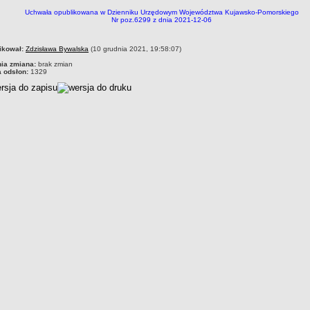
Uchwała opublikowana w Dzienniku Urzędowym Województwa Kujawsko-Pomorskiego
Nr poz.6299 z dnia 2021-12-06
czka
ikował:
Zdzisława Bywalska
(10 grudnia 2021, 19:58:07)
nia zmiana:
brak zmian
a odsłon:
1329