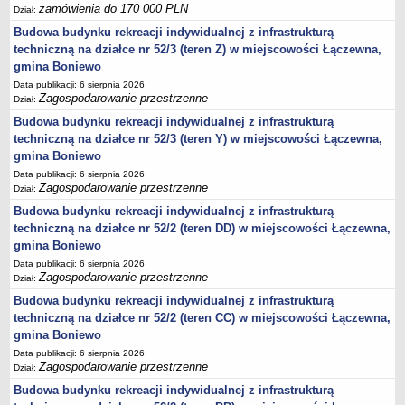
zamówienia do 170 000 PLN
Dział:
jednostki pomocnicze /sołectwa Gminy Boniewo/
Budowa budynku rekreacji indywidualnej z infrastrukturą
Gminne Instytucje Kultury
techniczną na działce nr 52/3 (teren Z) w miejscowości Łączewna,
gmina Boniewo
Nabór pracowników na stanowiska pracy
Data publikacji: 6 sierpnia 2026
Deklaracja dostępności strony internetowej Urzędu Gminy Boniewo
Zagospodarowanie przestrzenne
Dział:
RODO
Budowa budynku rekreacji indywidualnej z infrastrukturą
techniczną na działce nr 52/3 (teren Y) w miejscowości Łączewna,
REJESTRY
gmina Boniewo
Rejestry i ewidencje
Data publikacji: 6 sierpnia 2026
Rejestr działalności regulowanej
Zagospodarowanie przestrzenne
Dział:
Ewidencja udzielonych i cofniętych zezwoleń na prowadzenie
Budowa budynku rekreacji indywidualnej z infrastrukturą
Zbiorowego Zaopatrzenia w Wodę i Zbiorowego Odprowadzania
techniczną na działce nr 52/2 (teren DD) w miejscowości Łączewna,
Ścieków
gmina Boniewo
Rejestr Instytucji Kultury
Data publikacji: 6 sierpnia 2026
Zagospodarowanie przestrzenne
Dział:
Zestawienie przedsiębiorców w zakresie opróżniania zbiorników
Budowa budynku rekreacji indywidualnej z infrastrukturą
bezodpływowych lub osadników
techniczną na działce nr 52/2 (teren CC) w miejscowości Łączewna,
AKTUALNOŚCI GMINY BONIEWO
gmina Boniewo
FINANSE GMINY
Data publikacji: 6 sierpnia 2026
Majątek gminy
Zagospodarowanie przestrzenne
Dział:
Budżet
Budowa budynku rekreacji indywidualnej z infrastrukturą