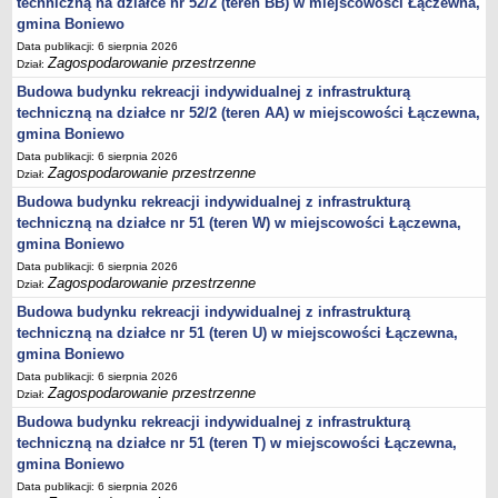
techniczną na działce nr 52/2 (teren BB) w miejscowości Łączewna,
sprawozdania z wykonania budżetu
gmina Boniewo
Plan postępowań na 2026 rok
Data publikacji: 6 sierpnia 2026
Plan postępowań o udzielenie zamówień na rok 2025
Zagospodarowanie przestrzenne
Dział:
Plan postępowań na rok 2024
Budowa budynku rekreacji indywidualnej z infrastrukturą
techniczną na działce nr 52/2 (teren AA) w miejscowości Łączewna,
Plan postępowań o udzielenie zamówień na rok 2023
gmina Boniewo
Plan postępowań o udzielenie zamówień na rok 2022
Data publikacji: 6 sierpnia 2026
Zagospodarowanie przestrzenne
Dział:
Plan postępowań w 2021 roku
Budowa budynku rekreacji indywidualnej z infrastrukturą
Plan postępowań o udzielenie zamówień w 2020 roku
techniczną na działce nr 51 (teren W) w miejscowości Łączewna,
Plan postępowań o udzielenie zamówień na 2019
gmina Boniewo
Plan postępowań o udzielenie zamówień w 2018 roku
Data publikacji: 6 sierpnia 2026
Zagospodarowanie przestrzenne
Dział:
Plan postępowań o udzielenie zamówień w 2017 roku
Budowa budynku rekreacji indywidualnej z infrastrukturą
Dług publiczny, Pomoc publiczna
techniczną na działce nr 51 (teren U) w miejscowości Łączewna,
Realizacja inwestycji
gmina Boniewo
Data publikacji: 6 sierpnia 2026
przetargi
Zagospodarowanie przestrzenne
Dział:
Konkursy
Budowa budynku rekreacji indywidualnej z infrastrukturą
elektronizacja zamówień publicznych
techniczną na działce nr 51 (teren T) w miejscowości Łączewna,
gmina Boniewo
zamówienia do 170 000 PLN
Data publikacji: 6 sierpnia 2026
PRAWO LOKALNE