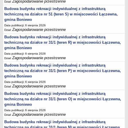
Zagospodarowanie przestrzenne
Dział:
Statut
Budowa budynku rekreacji indywidualnej z infrastrukturą
Uchwały
techniczną na działce nr 51 (teren S) w miejscowości Łączewna,
Projekty uchwał
gmina Boniewo
Data publikacji: 6 sierpnia 2026
Zarządzenia
Zagospodarowanie przestrzenne
Dział:
Protokoły
Budowa budynku rekreacji indywidualnej z infrastrukturą
Opłaty i podatki
techniczną na działce nr 31/1 (teren R) w miejscowości Łączewna,
gmina Boniewo
Zagospodarowanie przestrzenne
Data publikacji: 6 sierpnia 2026
Obwieszczenia,Zawiadomienia, sprawozdania ochrony środowiska
Zagospodarowanie przestrzenne
Dział:
Decyzje o środowiskowych uwarunkowaniach
Budowa budynku rekreacji indywidualnej z infrastrukturą
techniczną na działce nr 31/1 (teren P) w miejscowości Łączewna,
REWITALIZACJA GMINY BONIEWO
gmina Boniewo
PPWOW
Data publikacji: 6 sierpnia 2026
Aktualności
Zagospodarowanie przestrzenne
Dział:
konkursy
Budowa budynku rekreacji indywidualnej z infrastrukturą
Podręcznik PPWOW
techniczną na działce nr 31/1 (teren O) w miejscowości Łączewna,
gmina Boniewo
Plan działania
Data publikacji: 6 sierpnia 2026
Strategia Rozwiązywania Problemów Społecznych
Zagospodarowanie przestrzenne
Dział:
Lista osób kluczowych
Budowa budynku rekreacji indywidualnej z infrastrukturą
Lista aktywności społecznych
techniczną na działce nr 31/1 (teren N) w miejscowości Łączewna,