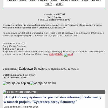
2007
Uchwały z roku
2006
roku
z r
Zabytki Gminy
|
Plan Zagospodarowania Przestrzennego
Uchwała nr
XI/47/07
Uchwała nr XI/47/07Rady Gminyz dnia 16 października 2007w sprawie ustalenia
Plan ogólny Gminy Boniewo
Rady Gminy
charakteru publicznego inwestycji&quot;Budowa placu zabaw i boisk wiejskich w
z dnia
16 października 2007
miejscowościach Lubomin, Osiecz Małyna podstawie art.18 ust.1 w związku z art.7
Miejscowy Plan Zagospodarowania Przestrzennego wybranych
w sprawie ustalenia charakteru publicznego inwestycji"Budowa placu zabaw i boisk
ust.1 pkt 10 ustawy z dnia 8 marca 1990 roku o samorządzie gminnym(Dz.U. z
wiejskich w miejscowościach Lubomin, Osiecz Mały
terenów Gminy Boniewo
2001r. Nr 142, poz.1591 z późn. zm)
na podstawie art.18 ust.1 w związku z art.7 ust.1 pkt 10 ustawy z dnia 8 marca 1990 roku o
System Informacji Przestrzennej e-mapa
samorządzie gminnym(Dz.U. z 2001r. Nr 142, poz.1591 z późn. zm)
petycje
Uchwała Nr XI/47/07
Rady Gminy Boniewo
ponowne wykorzystywanie
z dnia 2007-10-16
w sprawie ustalenia charakteru publicznego inwestycji"Budowa placu zabaw i boisk wiejskich
pomoc prawna
w miejscowościach Lubomin, Osiecz Mały
dalej (93kB)
Punkt potwierdzania profilu zaufanego
Porozumienia
metryczka
Zdzisława Bywalska
Opublikował:
(9 stycznia 2008, 12:03:34)
Infromacje w zakresie preferencyjnego paliwa stałego
Ostatnia zmiana:
brak zmian
Liczba odsłon:
2793
ocena jakości wody
WŁADZE I STRUKTURA
Rada gminy
20 OSTATNIO DODANYCH
Urząd gminy
„Audyt końcowy systemu bezpieczeństwa informacji realizowany
Wójt
w ramach projektu "Cyberbezpieczny Samorząd"
Data publikacji: 7 sierpnia 2026
Jednostki organizacyjne