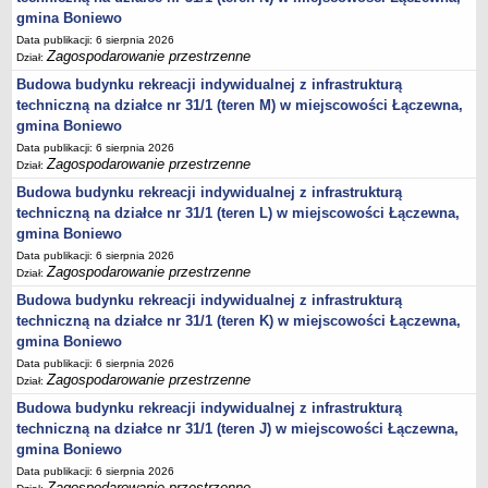
gmina Boniewo
Lista lokalnych liderów
Data publikacji: 6 sierpnia 2026
Podmioty uprawnione do świadczenia usług integracji społecznej
Zagospodarowanie przestrzenne
Dział:
Podmioty realizujące usługi integracji społecznej w 2009
Budowa budynku rekreacji indywidualnej z infrastrukturą
techniczną na działce nr 31/1 (teren M) w miejscowości Łączewna,
Wykaz usług społecznych
gmina Boniewo
Plan utrwalania rezultatów
Data publikacji: 6 sierpnia 2026
FUNDUSZ WSPARCIA
Zagospodarowanie przestrzenne
Dział:
MIENIE KOMUNALNE
Budowa budynku rekreacji indywidualnej z infrastrukturą
2006
techniczną na działce nr 31/1 (teren L) w miejscowości Łączewna,
gmina Boniewo
2007
Data publikacji: 6 sierpnia 2026
2008
Zagospodarowanie przestrzenne
Dział:
2010
Budowa budynku rekreacji indywidualnej z infrastrukturą
techniczną na działce nr 31/1 (teren K) w miejscowości Łączewna,
2009
gmina Boniewo
POMOC PUBLICZNA
Data publikacji: 6 sierpnia 2026
PUBLICZNIE DOSTĘPNY WYKAZ DANYCH ZAWIERAJĄCYCH INFORMACJE O
Zagospodarowanie przestrzenne
Dział:
ŚRODOWISKU I JEGO OCHRONIE
Pliki do pobrania
Budowa budynku rekreacji indywidualnej z infrastrukturą
techniczną na działce nr 31/1 (teren J) w miejscowości Łączewna,
Udostepnianie informacji o środowisku
gmina Boniewo
Informacja o wykazie
Data publikacji: 6 sierpnia 2026
Zagospodarowanie przestrzenne