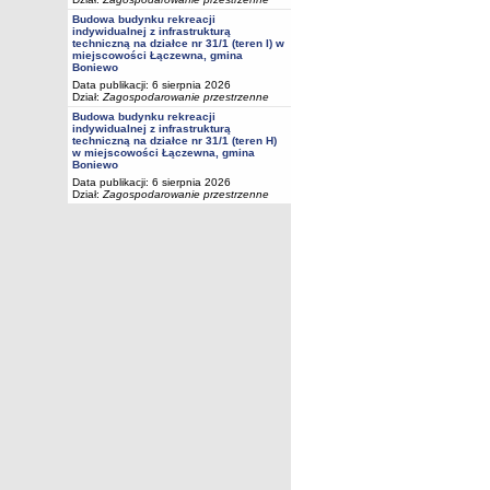
Budowa budynku rekreacji
indywidualnej z infrastrukturą
techniczną na działce nr 31/1 (teren I) w
miejscowości Łączewna, gmina
Boniewo
Data publikacji: 6 sierpnia 2026
Dział:
Zagospodarowanie przestrzenne
Budowa budynku rekreacji
indywidualnej z infrastrukturą
techniczną na działce nr 31/1 (teren H)
w miejscowości Łączewna, gmina
Boniewo
Data publikacji: 6 sierpnia 2026
Dział:
Zagospodarowanie przestrzenne