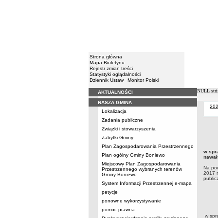
Strona główna
Mapa Biuletynu
Rejestr zmian treści
Statystyki oglądalności
Dziennik Ustaw
Monitor Polski
NULL stri
AKTUALNOŚCI
Menu
NASZA GMINA
Uch
20
Lokalizacja
Zadania publiczne
Związki i stowarzyszenia
Uchwa
Zabytki Gminy
nawał
Plan Zagospodarowania Przestrzennego
ust. 1
w spr
Plan ogólny Gminy Boniewo
nawał
Miejscowy Plan Zagospodarowania
Na pod
Przestrzennego wybranych terenów
2017 r
Gminy Boniewo
public
System Informacji Przestrzennej e-mapa
petycje
ponowne wykorzystywanie
pomoc prawna
w spr