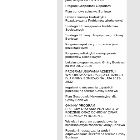
perspektywą do 2032 roku
Program Gospodarki Odpadami
Plan odnowy sołectwa Boniewo
Gminna komisja Profilaktyki i
Rozwiązywania Problemów alkoholowych
Strategia Rozwiązywania Problemów
Społecznych
Strategia Rozwoju Turystycznego Gminy
Boniewo
Program współpracy z organizacjami
pozarządowymi
Program profilaktyki i rozwiązywania
problemów alkoholowych
Lokalny program rozwoju Gminy Boniewo
na lata 2012-2020
PROGRAM USUWANIA AZBESTU I
WYROBÓW ZAWIERAJĄCYCH AZBEST
DLA GMINY BONIEWO NA LATA 2013-
2032
regulaminu utrzymania czystości i
porządku na terenie Gminy Boniewo
Plan Gospodarki Niskoemisyjnej dla
Gminy Boniewo
GMINNY PROGRAM
PRZECIWDZIAŁANIA PRZEMOCY W
RODZINIE ORAZ OCHRONY OFIAR
PRZEMOCY W RODZINIE
Wieloletni program gospodarowania
mieszkaniowym zasobem Gminy Boniewo
Regulamin dostarczania wody i
odprowadzania ścieków na terenie Gminy
Boniewo