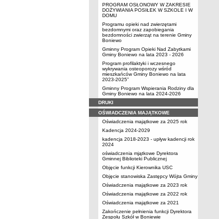
PROGRAM OSŁONOWY W ZAKRESIE
DOŻYWIANIA POSIŁEK W SZKOLE I W
DOMU
Programu opieki nad zwierzętami
bezdomnymi oraz zapobiegania
bezdomności zwierząt na terenie Gminy
Boniewo
Gminny Program Opieki Nad Zabytkami
Gminy Boniewo na lata 2023 - 2026
Program profilaktyki i wczesnego
wykrywania osteoporozy wśród
mieszkańców Gminy Boniewo na lata
2023-2025”
Gminny Program Wspierania Rodziny dla
Gminy Boniewo na lata 2024-2026
DRUKI
OŚWIADCZENIA MAJĄTKOWE
Oświadczenia majątkowe za 2025 rok
Kadencja 2024-2029
kadencja 2018-2023 - upływ kadencji rok
2024
oświadczenia mjątkowe Dyrektora
Gminnej Biblioteki Publicznej
Objęcie funkcji Kierownika USC
Objęcie stanowiska Zastępcy Wójta Gminy
Oświadczenia majątkowe za 2023 rok
Oświadczenia majątkowe za 2022 rok
Oświadczenia majątkowe za 2021
Zakończenie pełnienia funkcji Dyrektora
Zespołu Szkół w Boniewie