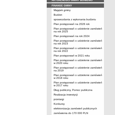
AKTUALNOŚCI GMINY BONIEWO
FINANSE GMINY
Majątek gminy
Budżet
sprawozdania z wykonania budżetu
Plan postępowań na 2026 rok
Plan postępowań o udzielenie zamówień
na rok 2025
Plan postępowań na rok 2024
Plan postępowań o udzielenie zamówień
na rok 2023
Plan postępowań o udzielenie zamówień
na rok 2022
Plan postępowań w 2021 roku
Plan postępowań o udzielenie zamówień
w 2020 roku
Plan postępowań o udzielenie zamówień
na 2019
Plan postępowań o udzielenie zamówień
w 2018 roku
Plan postępowań o udzielenie zamówień
w 2017 roku
Dług publiczny, Pomoc publiczna
Realizacja inwestycji
przetargi
Konkursy
elektronizacja zamówień publicznych
zamówienia do 170 000 PLN