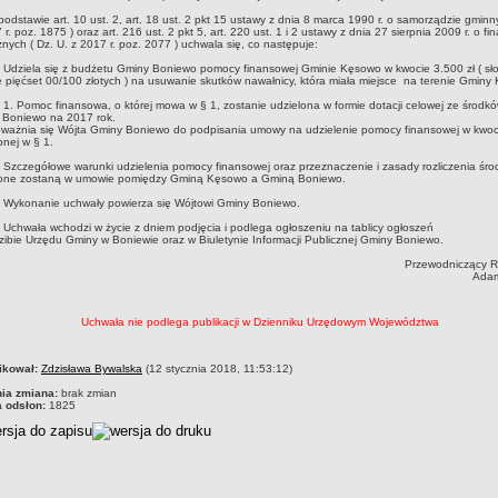
stawie art. 10 ust. 2, art. 18 ust. 2 pkt 15 ustawy z dnia 8 marca 1990 r. o samorządzie gminn
 r. poz. 1875 ) oraz art. 216 ust. 2 pkt 5, art. 220 ust. 1 i 2 ustawy z dnia 27 sierpnia 2009 r. o f
znych ( Dz. U. z 2017 r. poz. 2077 ) uchwala się, co następuje:
dziela się z budżetu Gminy Boniewo pomocy finansowej Gminie Kęsowo w kwocie 3.500 zł ( słow
e pięćset 00/100 złotych ) na usuwanie skutków nawałnicy, która miała miejsce na terenie Gminy
. Pomoc finansowa, o której mowa w § 1, zostanie udzielona w formie dotacji celowej ze środk
 Boniewo na 2017 rok.
oważnia się Wójta Gminy Boniewo do podpisania umowy na udzielenie pomocy finansowej w kwoc
onej w § 1.
zczegółowe warunki udzielenia pomocy finansowej oraz przeznaczenie i zasady rozliczenia śr
lone zostaną w umowie pomiędzy Gminą Kęsowo a Gminą Boniewo.
Wykonanie uchwały powierza się Wójtowi Gminy Boniewo.
chwała wchodzi w życie z dniem podjęcia i podlega ogłoszeniu na tablicy ogłoszeń
zibie Urzędu Gminy w Boniewie oraz w Biuletynie Informacji Publicznej Gminy Boniewo.
Przewodniczący Rady
Adam Ciesi
Uchwała nie podlega publikacji w Dzienniku Urzędowym Województwa
czka
ikował:
Zdzisława Bywalska
(12 stycznia 2018, 11:53:12)
nia zmiana:
brak zmian
a odsłon:
1825