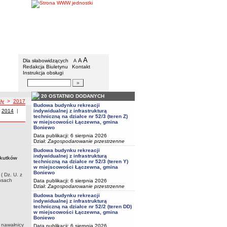
Urząd Gminy w Boniewie
Menu dodatkowe
A
powiększ czcionkę
A
standardowy rozmiar czcionki
Dla słabowidzących
A
pomniejsz czcionkę
Redakcja Biuletynu
Kontakt
Instrukcja obsługi
Wyszukiwarka artykułów
Szukaj
20 OSTATNIO DODANYCH
ły
>
2017
Budowa budynku rekreacji
 z roku
|
Uchwały z roku
2014
|
Uchwały z roku
indywidualnej z infrastrukturą
techniczną na działce nr 52/3 (teren Z)
w miejscowości Łączewna, gmina
Boniewo
Data publikacji: 6 sierpnia 2026
sowo pomocy finansowej w formie dotacji celowej na usuwanie skutków
Dział:
Zagospodarowanie przestrzenne
morządzie gminnym ( Dz. U. z 2017 r. poz. 1875 ) oraz art. 216 ust. 2 pkt 5, art. 220
Budowa budynku rekreacji
77 )
indywidualnej z infrastrukturą
skutków
techniczną na działce nr 52/3 (teren Y)
w miejscowości Łączewna, gmina
Boniewo
( Dz. U. z
ansach
Data publikacji: 6 sierpnia 2026
Dział:
Zagospodarowanie przestrzenne
Budowa budynku rekreacji
indywidualnej z infrastrukturą
techniczną na działce nr 52/2 (teren DD)
w miejscowości Łączewna, gmina
Boniewo
 nawałnicy
Data publikacji: 6 sierpnia 2026