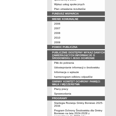
Wykaz usług społecznych
Plan utrwalania rezultatów
FUNDUSZ WSPARCIA
MIENIE KOMUNALNE
2006
2007
2008
2010
2009
POMOC PUBLICZNA
PUBLICZNIE DOSTĘPNY WYKAZ DANYCH
ZAWIERAJĄCYCH INFORMACJE O
ŚRODOWISKU I JEGO OCHRONIE
Pliki do pobrania
Udostepnianie informacji o środowisku
Informacja o wykazie
harmonogram odbioru odpadów
GMINNY KOMITET OCHRONY PAMIĘCI
WALK I MĘCZEŃSTWA
Plany pracy
Sprawozdania
PROGRAMY
Startegia Rozwoju Gminy Boniewo 2025-
2034
Program Ochrony Środowiska dla Gminy
Boniewo na lata 2024-2028 z