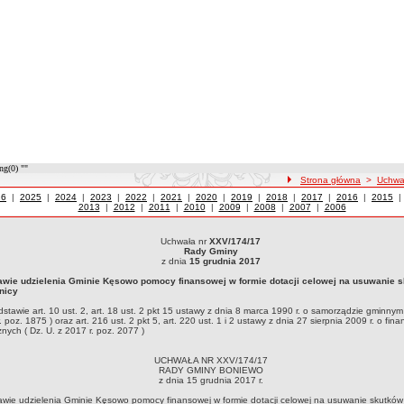
ng(0) ""
ścieżka nawigacji
Strona główna
>
Uchwa
wały z roku
26
|
Uchwały z roku
2025
|
Uchwały z roku
2024
|
Uchwały z roku
2023
|
Uchwały z roku
2022
|
Uchwały z roku
2021
|
Uchwały z roku
2020
|
Uchwały z roku
2019
|
Uchwały z roku
2018
|
Uchwały z roku
2017
|
Uchwały z roku
2016
|
Uchwały
2015
2013
|
Uchwały z roku
2012
|
Uchwały z roku
2011
|
Uchwały z roku
2010
|
Uchwały z roku
2009
|
Uchwały z roku
2008
|
Uchwały z roku
2007
|
Uchwały z roku
2006
Uchwała nr
XXV/174/17
ła nr XXV/174/17Rady Gminy z dnia 15 grudnia 2017w sprawie udzielenia Gminie Kę
Rady Gminy
nicyNa podstawie art. 10 ust. 2, art. 18 ust. 2 pkt 15 ustawy z dnia 8 marca 1990 r. o sa
z dnia
15 grudnia 2017
 i 2 ustawy z dnia 27 sierpnia 2009 r. o finansach publicznych ( Dz. U. z 2017 r. poz. 20
awie udzielenia Gminie Kęsowo pomocy finansowej w formie dotacji celowej na usuwanie 
nicy
stawie art. 10 ust. 2, art. 18 ust. 2 pkt 15 ustawy z dnia 8 marca 1990 r. o samorządzie gminnym 
. poz. 1875 ) oraz art. 216 ust. 2 pkt 5, art. 220 ust. 1 i 2 ustawy z dnia 27 sierpnia 2009 r. o fin
znych ( Dz. U. z 2017 r. poz. 2077 )
UCHWAŁA NR XXV/174/17
RADY GMINY BONIEWO
z dnia 15 grudnia 2017 r.
awie udzielenia Gminie Kęsowo pomocy finansowej w formie dotacji celowej na usuwanie skutków