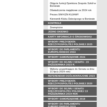
Objęcie funkcji Dyrektora Zespołu Szkół w
Boniewie
Oświadczenia majątkowe za 2024 rok
Prezes SIM KZN KUJAWY
Kierownik Klubu Dziecięcego w Boniewie
KONTROLE
Zewnętrzne
JEDNO OKIENKO
KARTY INFORMACJI O ŚRODOWISKU
WYBORY PREZYDENTA
RZECZYPOSPOLITEJ POLSKIEJ 2025
WYBORY DO PARLAMENTU
EUROPEJSKIEGO 2024
WYBORY SAMORZĄDOWE 2024
WYBORY DO SEJMU I SENATU - 15
PAŹDZIERNIKA 2023 R.
Wybory uzupełniające do Senatu w dniu
21 lipca 2024 roku
REFERENDUM OGÓLNOKRAJOWE 2023
WYBORY PREZYDENTA
RZECZYPOSPOLITEJ POLSKIEJ 2020
WYBORY DO SEJMU I SENATU
RZECZPOSPOLITEJ POLSKIEJ 13
PAŹDZIERNIKA 2019 ROK
WYBORY SAMORZĄDOWE 2018
WYBORY DO PARLAMENTU
EUROPEJSKIEGO 2019