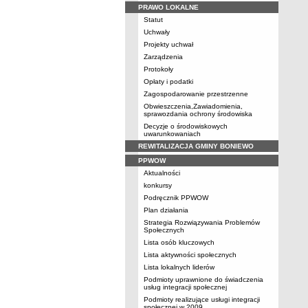
PRAWO LOKALNE
Statut
Uchwały
Projekty uchwał
Zarządzenia
Protokoły
Opłaty i podatki
Zagospodarowanie przestrzenne
Obwieszczenia,Zawiadomienia,
sprawozdania ochrony środowiska
Decyzje o środowiskowych
uwarunkowaniach
REWITALIZACJA GMINY BONIEWO
PPWOW
Aktualności
konkursy
Podręcznik PPWOW
Plan działania
Strategia Rozwiązywania Problemów
Społecznych
Lista osób kluczowych
Lista aktywności społecznych
Lista lokalnych liderów
Podmioty uprawnione do świadczenia
usług integracji społecznej
Podmioty realizujące usługi integracji
społecznej w 2009