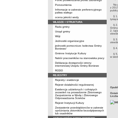
Punkt potwierdzania profilu zaufanego
Na pod
Porozumienia
z 2017
Infromacje w zakresie preferencyjnego
public
paliwa stałego
§ 1. U
ocena jakości wody
tysiąc
WŁADZE I STRUKTURA
§ 2. 1
Rada gminy
Gminy
2. Up
Urząd gminy
określ
Wójt
§ 3. S
Jednostki organizacyjne
okreś
jednostki pomocnicze /sołectwa Gminy
§ 4. 
Boniewo/
Gminne Instytucje Kultury
§ 5. U
w sied
Nabór pracowników na stanowiska pracy
Deklaracja dostępności strony
internetowej Urzędu Gminy Boniewo
RODO
REJESTRY
Rejestry i ewidencje
Rejestr działalności regulowanej
metry
Opubl
Ewidencja udzielonych i cofniętych
zezwoleń na prowadzenie Zbiorowego
Ostat
Zaopatrzenia w Wodę i Zbiorowego
Liczb
Odprowadzania Ścieków
Rejestr Instytucji Kultury
Zestawienie przedsiębiorców w zakresie
opróżniania zbiorników bezodpływowych
lub osadników