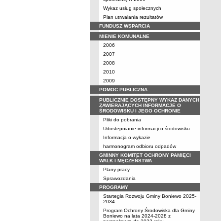
Wykaz usług społecznych
Plan utrwalania rezultatów
FUNDUSZ WSPARCIA
MIENIE KOMUNALNE
2006
2007
2008
2010
2009
POMOC PUBLICZNA
PUBLICZNIE DOSTĘPNY WYKAZ DANYCH
ZAWIERAJĄCYCH INFORMACJE O
ŚRODOWISKU I JEGO OCHRONIE
Pliki do pobrania
Udostepnianie informacji o środowisku
Informacja o wykazie
harmonogram odbioru odpadów
GMINNY KOMITET OCHRONY PAMIĘCI
WALK I MĘCZEŃSTWA
Plany pracy
Sprawozdania
PROGRAMY
Startegia Rozwoju Gminy Boniewo 2025-
2034
Program Ochrony Środowiska dla Gminy
Boniewo na lata 2024-2028 z