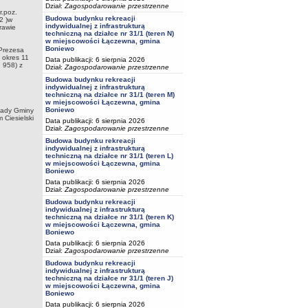
Dział:
Zagospodarowanie przestrzenne
r.poz.
Budowa budynku rekreacji
2 )w
indywidualnej z infrastrukturą
rawie
techniczną na działce nr 31/1 (teren N)
w miejscowości Łączewna, gmina
Boniewo
 Prezesa
 okres 11
Data publikacji: 6 sierpnia 2026
 958) z
Dział:
Zagospodarowanie przestrzenne
Budowa budynku rekreacji
indywidualnej z infrastrukturą
techniczną na działce nr 31/1 (teren M)
w miejscowości Łączewna, gmina
Boniewo
Rady Gminy
 Ciesielski
Data publikacji: 6 sierpnia 2026
Dział:
Zagospodarowanie przestrzenne
Budowa budynku rekreacji
indywidualnej z infrastrukturą
techniczną na działce nr 31/1 (teren L)
w miejscowości Łączewna, gmina
Boniewo
Data publikacji: 6 sierpnia 2026
Dział:
Zagospodarowanie przestrzenne
Budowa budynku rekreacji
indywidualnej z infrastrukturą
techniczną na działce nr 31/1 (teren K)
w miejscowości Łączewna, gmina
Boniewo
Data publikacji: 6 sierpnia 2026
Dział:
Zagospodarowanie przestrzenne
Budowa budynku rekreacji
indywidualnej z infrastrukturą
techniczną na działce nr 31/1 (teren J)
w miejscowości Łączewna, gmina
Boniewo
Data publikacji: 6 sierpnia 2026