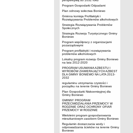
perspektywą do 2032 roku
Program Gospodarki Odpadami
Plan odnowy sołectwa Boniewo
Gminna komisja Profilaktyki i
Rozwiązywania Problemów alkoholowych
Strategia Rozwiązywania Problemów
Społecznych
Strategia Rozwoju Turystycznego Gminy
Boniewo
Program współpracy z organizacjami
pozarządowymi
Program profilaktyki i rozwiązywania
problemów alkoholowych
Lokalny program rozwoju Gminy Boniewo
na lata 2012-2020
PROGRAM USUWANIA AZBESTU I
WYROBÓW ZAWIERAJĄCYCH AZBEST
DLA GMINY BONIEWO NA LATA 2013-
2032
regulaminu utrzymania czystości i
porządku na terenie Gminy Boniewo
Plan Gospodarki Niskoemisyjnej dla
Gminy Boniewo
GMINNY PROGRAM
PRZECIWDZIAŁANIA PRZEMOCY W
RODZINIE ORAZ OCHRONY OFIAR
PRZEMOCY W RODZINIE
Wieloletni program gospodarowania
mieszkaniowym zasobem Gminy Boniewo
Regulamin dostarczania wody i
odprowadzania ścieków na terenie Gminy
Boniewo