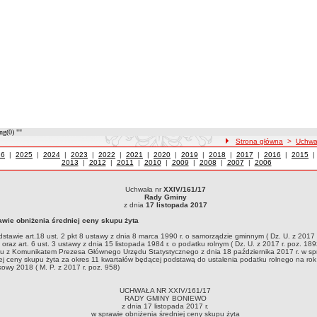
ng(0) ""
ścieżka nawigacji
Strona główna
>
Uchwa
wały z roku
26
|
Uchwały z roku
2025
|
Uchwały z roku
2024
|
Uchwały z roku
2023
|
Uchwały z roku
2022
|
Uchwały z roku
2021
|
Uchwały z roku
2020
|
Uchwały z roku
2019
|
Uchwały z roku
2018
|
Uchwały z roku
2017
|
Uchwały z roku
2016
|
Uchwały
2015
2013
|
Uchwały z roku
2012
|
Uchwały z roku
2011
|
Uchwały z roku
2010
|
Uchwały z roku
2009
|
Uchwały z roku
2008
|
Uchwały z roku
2007
|
Uchwały z roku
2006
Uchwała nr
XXIV/161/17
ła nr XXIV/161/17Rady Gminy z dnia 17 listopada 2017w sprawie obniżenia średniej ce
Rady Gminy
ządzie gminnym ( Dz. U. z 2017 r.poz. 1875 ) oraz art. 6 ust. 3 ustawy z dnia 15 listo
z dnia
17 listopada 2017
sa Głównego Urzędu Statystycznego z dnia 18 października 2017 r. w sprawie średni
awie obniżenia średniej ceny skupu żyta
go na rok podatkowy 2018 ( M. P. z 2017 r. poz. 958)
stawie art.18 ust. 2 pkt 8 ustawy z dnia 8 marca 1990 r. o samorządzie gminnym ( Dz. U. z 2017 
 oraz art. 6 ust. 3 ustawy z dnia 15 listopada 1984 r. o podatku rolnym ( Dz. U. z 2017 r. poz. 189
u z Komunikatem Prezesa Głównego Urzędu Statystycznego z dnia 18 października 2017 r. w sp
ej ceny skupu żyta za okres 11 kwartałów będącej podstawą do ustalenia podatku rolnego na rok
owy 2018 ( M. P. z 2017 r. poz. 958)
UCHWAŁA NR XXIV/161/17
RADY GMINY BONIEWO
z dnia 17 listopada 2017 r.
w sprawie obniżenia średniej ceny skupu żyta