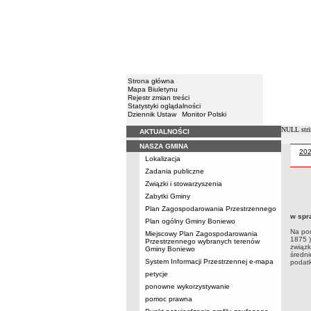
Strona główna
Mapa Biuletynu
Rejestr zmian treści
Statystyki oglądalności
Dziennik Ustaw
Monitor Polski
NULL stri
AKTUALNOŚCI
Menu
NASZA GMINA
Uch
20
Lokalizacja
Zadania publiczne
Związki i stowarzyszenia
Uchwa
Zabytki Gminy
samor
Plan Zagospodarowania Przestrzennego
Preze
w spr
rolne
Plan ogólny Gminy Boniewo
Na pod
Miejscowy Plan Zagospodarowania
1875 )
Przestrzennego wybranych terenów
związk
Gminy Boniewo
średni
System Informacji Przestrzennej e-mapa
podatk
petycje
ponowne wykorzystywanie
pomoc prawna