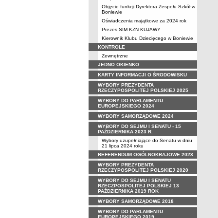
Objęcie funkcji Dyrektora Zespołu Szkół w
Boniewie
Oświadczenia majątkowe za 2024 rok
Prezes SIM KZN KUJAWY
Kierownik Klubu Dziecięcego w Boniewie
KONTROLE
Zewnętrzne
JEDNO OKIENKO
KARTY INFORMACJI O ŚRODOWISKU
WYBORY PREZYDENTA
RZECZYPOSPOLITEJ POLSKIEJ 2025
WYBORY DO PARLAMENTU
EUROPEJSKIEGO 2024
WYBORY SAMORZĄDOWE 2024
WYBORY DO SEJMU I SENATU - 15
PAŹDZIERNIKA 2023 R.
Wybory uzupełniające do Senatu w dniu
21 lipca 2024 roku
REFERENDUM OGÓLNOKRAJOWE 2023
WYBORY PREZYDENTA
RZECZYPOSPOLITEJ POLSKIEJ 2020
WYBORY DO SEJMU I SENATU
RZECZPOSPOLITEJ POLSKIEJ 13
PAŹDZIERNIKA 2019 ROK
WYBORY SAMORZĄDOWE 2018
WYBORY DO PARLAMENTU
EUROPEJSKIEGO 2019