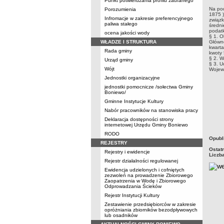
Punkt potwierdzania profilu zaufanego
Na pod
Porozumienia
1875 )
Infromacje w zakresie preferencyjnego
związk
paliwa stałego
średni
podatk
ocena jakości wody
§ 1. O
WŁADZE I STRUKTURA
Główne
kwarta
Rada gminy
kwoty 
§ 2. W
Urząd gminy
§ 3. U
Wójt
Wojew
Jednostki organizacyjne
jednostki pomocnicze /sołectwa Gminy
Boniewo/
Gminne Instytucje Kultury
Nabór pracowników na stanowiska pracy
Deklaracja dostępności strony
internetowej Urzędu Gminy Boniewo
RODO
metry
Opubl
REJESTRY
Ostat
Rejestry i ewidencje
Liczb
Rejestr działalności regulowanej
Ewidencja udzielonych i cofniętych
zezwoleń na prowadzenie Zbiorowego
Zaopatrzenia w Wodę i Zbiorowego
Odprowadzania Ścieków
Rejestr Instytucji Kultury
Zestawienie przedsiębiorców w zakresie
opróżniania zbiorników bezodpływowych
lub osadników