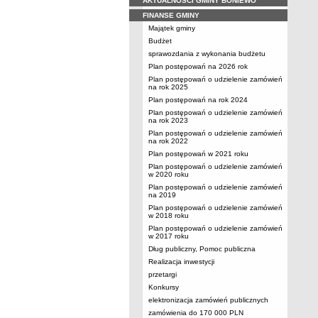
AKTUALNOŚCI GMINY BONIEWO
FINANSE GMINY
Majątek gminy
Budżet
sprawozdania z wykonania budżetu
Plan postępowań na 2026 rok
Plan postępowań o udzielenie zamówień
na rok 2025
Plan postępowań na rok 2024
Plan postępowań o udzielenie zamówień
na rok 2023
Plan postępowań o udzielenie zamówień
na rok 2022
Plan postępowań w 2021 roku
Plan postępowań o udzielenie zamówień
w 2020 roku
Plan postępowań o udzielenie zamówień
na 2019
Plan postępowań o udzielenie zamówień
w 2018 roku
Plan postępowań o udzielenie zamówień
w 2017 roku
Dług publiczny, Pomoc publiczna
Realizacja inwestycji
przetargi
Konkursy
elektronizacja zamówień publicznych
zamówienia do 170 000 PLN