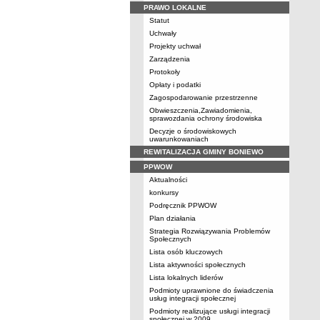
PRAWO LOKALNE
Statut
Uchwały
Projekty uchwał
Zarządzenia
Protokoły
Opłaty i podatki
Zagospodarowanie przestrzenne
Obwieszczenia,Zawiadomienia,
sprawozdania ochrony środowiska
Decyzje o środowiskowych
uwarunkowaniach
REWITALIZACJA GMINY BONIEWO
PPWOW
Aktualności
konkursy
Podręcznik PPWOW
Plan działania
Strategia Rozwiązywania Problemów
Społecznych
Lista osób kluczowych
Lista aktywności społecznych
Lista lokalnych liderów
Podmioty uprawnione do świadczenia
usług integracji społecznej
Podmioty realizujące usługi integracji
społecznej w 2009