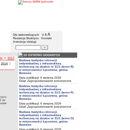
Urząd Gminy w Boniewie
Menu dodatkowe
A
powiększ czcionkę
A
standardowy rozmiar czcionki
Dla słabowidzących
A
pomniejsz czcionkę
Redakcja Biuletynu
Kontakt
Instrukcja obsługi
Wyszukiwarka artykułów
Szukaj
20 OSTATNIO DODANYCH
ły
>
2017
Budowa budynku rekreacji
 z roku
|
Uchwały z roku
2014
|
Uchwały z roku
indywidualnej z infrastrukturą
techniczną na działce nr 31/1 (teren R)
w miejscowości Łączewna, gmina
Boniewo
Data publikacji: 6 sierpnia 2026
ny skupu żyta Na podstawie art.18 ust. 2 pkt 8 ustawy z dnia 8 marca 1990 r. o
Dział:
Zagospodarowanie przestrzenne
pada 1984 r. o podatku rolnym ( Dz. U. z 2017 r. poz. 1892 )w związku z Komunikatem
Budowa budynku rekreacji
ej ceny skupu żyta za okres 11 kwartałów będącej podstawą do ustalenia podatku
indywidualnej z infrastrukturą
techniczną na działce nr 31/1 (teren P)
w miejscowości Łączewna, gmina
r.poz.
Boniewo
2 )w
rawie
Data publikacji: 6 sierpnia 2026
Dział:
Zagospodarowanie przestrzenne
Budowa budynku rekreacji
indywidualnej z infrastrukturą
techniczną na działce nr 31/1 (teren O)
w miejscowości Łączewna, gmina
Boniewo
Data publikacji: 6 sierpnia 2026