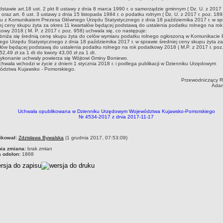
stawie art.18 ust. 2 pkt 8 ustawy z dnia 8 marca 1990 r. o samorządzie gminnym ( Dz. U. z 2017 
 oraz art. 6 ust. 3 ustawy z dnia 15 listopada 1984 r. o podatku rolnym ( Dz. U. z 2017 r. poz. 189
u z Komunikatem Prezesa Głównego Urzędu Statystycznego z dnia 18 października 2017 r. w sp
ej ceny skupu żyta za okres 11 kwartałów będącej podstawą do ustalenia podatku rolnego na rok
owy 2018 ( M. P. z 2017 r. poz. 958) uchwala się, co następuje:
bniża się średnią cenę skupu żyta do celów wymiaru podatku rolnego ogłoszoną w Komunikacie
go Urzędu Statystycznego z dnia 18 października 2017 r. w sprawie średniej ceny skupu żyta za
łów będącej podstawą do ustalenia podatku rolnego na rok podatkowy 2018 ( M.P. z 2017 r. poz.
52,49 zł za 1 dt do kwoty 43,00 zł za 1 dt.
ykonanie uchwały powierza się Wójtowi Gminy Boniewo.
chwała wchodzi w życie z dniem 1 stycznia 2018 r. i podlega publikacji w Dzienniku Urzędowym
ództwa Kujawsko - Pomorskiego.
Przewodniczący 
Adam
Uchwała opublikowana w Dzienniku Urzędowym Województwa Kujawsko-Pomorskiego
Nr 4534-2017 z dnia 2017-11-17
czka
ikował:
Zdzisława Bywalska
(1 grudnia 2017, 07:53:09)
nia zmiana:
brak zmian
a odsłon:
1868