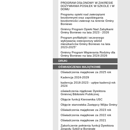
PROGRAM OSŁONOWY W ZAKRESIE
DOŻYWIANIA POSIŁEK W SZKOLE I W
DOMU
Programu opieki nad zwierzętami
bezdomnymi oraz zapobiegania
bezdomności zwierząt na terenie Gminy
Boniewo
Gminny Program Opieki Nad Zabytkami
Gminy Boniewo na lata 2023 - 2026
Program profilaktyki i wczesnego
wykrywania osteoporozy wśród
mieszkańców Gminy Boniewo na lata
2023-2025”
Gminny Program Wspierania Rodziny dla
Gminy Boniewo na lata 2024-2026
DRUKI
OŚWIADCZENIA MAJĄTKOWE
Oświadczenia majątkowe za 2025 rok
Kadencja 2024-2029
kadencja 2018-2023 - upływ kadencji rok
2024
oświadczenia mjątkowe Dyrektora
Gminnej Biblioteki Publicznej
Objęcie funkcji Kierownika USC
Objęcie stanowiska Zastępcy Wójta Gminy
Oświadczenia majątkowe za 2023 rok
Oświadczenia majątkowe za 2022 rok
Oświadczenia majątkowe za 2021
Zakończenie pełnienia funkcji Dyrektora
Zespołu Szkół w Boniewie