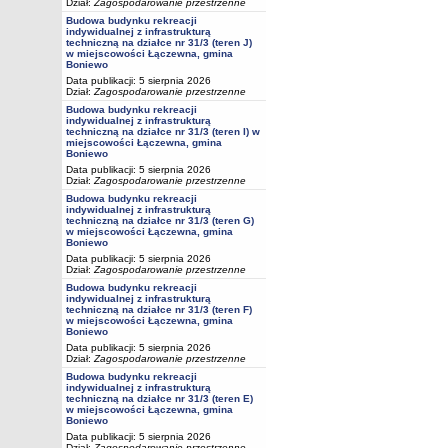
Dział:
Zagospodarowanie przestrzenne
Budowa budynku rekreacji
indywidualnej z infrastrukturą
techniczną na działce nr 31/3 (teren J)
w miejscowości Łączewna, gmina
Boniewo
Data publikacji: 5 sierpnia 2026
Dział:
Zagospodarowanie przestrzenne
Budowa budynku rekreacji
indywidualnej z infrastrukturą
techniczną na działce nr 31/3 (teren I) w
miejscowości Łączewna, gmina
Boniewo
Data publikacji: 5 sierpnia 2026
Dział:
Zagospodarowanie przestrzenne
Budowa budynku rekreacji
indywidualnej z infrastrukturą
techniczną na działce nr 31/3 (teren G)
w miejscowości Łączewna, gmina
Boniewo
Data publikacji: 5 sierpnia 2026
Dział:
Zagospodarowanie przestrzenne
Budowa budynku rekreacji
indywidualnej z infrastrukturą
techniczną na działce nr 31/3 (teren F)
w miejscowości Łączewna, gmina
Boniewo
Data publikacji: 5 sierpnia 2026
Dział:
Zagospodarowanie przestrzenne
Budowa budynku rekreacji
indywidualnej z infrastrukturą
techniczną na działce nr 31/3 (teren E)
w miejscowości Łączewna, gmina
Boniewo
Data publikacji: 5 sierpnia 2026
Dział:
Zagospodarowanie przestrzenne