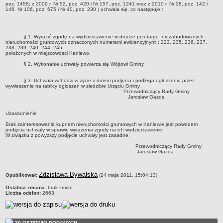
poz. 1458; z 2009 r. Nr 52, poz. 420 i Nr 157, poz. 1241 oraz z 2010 r. Nr 28, poz. 142 i
146, Nr 106, poz. 675 i Nr 40, poz. 230 ) uchwala się, co następuje :
jednostki pomocnicze /sołectwa Gminy Boniewo/
Gminne Instytucje Kultury
§ 1. Wyrazić zgodę na wydzierżawienie w drodze przetargu niezabudowanych
Nabór pracowników na stanowiska pracy
nieruchomości gruntowych oznaczonych numerami ewidencyjnymi : 223, 235, 236, 237,
238, 239, 240, 244, 245
Deklaracja dostępności strony internetowej Urzędu Gminy Boniewo
położonych w miejscowości Kaniewo.
RODO
§ 2. Wykonanie uchwały powierza się Wójtowi Gminy.
REJESTRY
§ 3. Uchwała wchodzi w życie z dniem podjęcia i podlega ogłoszeniu przez
Rejestry i ewidencje
wywieszenie na tablicy ogłoszeń w siedzibie Urzędu Gminy.
Przewodniczący Rady Gminy
Jarosław Gazda
Rejestr działalności regulowanej
Ewidencja udzielonych i cofniętych zezwoleń na prowadzenie
Uzasadnienie
Zbiorowego Zaopatrzenia w Wodę i Zbiorowego Odprowadzania
Brak zainteresowania kupnem nieruchomości gruntowych w Kaniewie jest powodem
podjęcia uchwały w sprawie wyrażenia zgody na ich wydzierżawienie.
Ścieków
W związku z powyższy podjęcie uchwały jest zasadne.
Rejestr Instytucji Kultury
Przewodniczący Rady Gminy
Jarosław Gazda
Zestawienie przedsiębiorców w zakresie opróżniania zbiorników
bezodpływowych lub osadników
metryczka
Zdzisława Bywalska
Opublikował:
(24 maja 2011, 15:04:13)
AKTUALNOŚCI GMINY BONIEWO
Ostatnia zmiana:
brak zmian
FINANSE GMINY
Liczba odsłon:
2663
Majątek gminy
Budżet
20 OSTATNIO DODANYCH