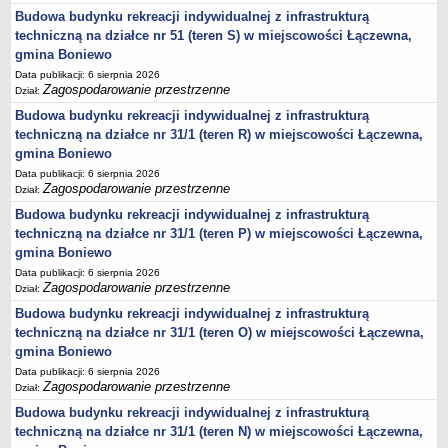
Budowa budynku rekreacji indywidualnej z infrastrukturą
Lista lokalnych liderów
techniczną na działce nr 51 (teren S) w miejscowości Łączewna,
Podmioty uprawnione do świadczenia usług integracji społecznej
gmina Boniewo
Podmioty realizujące usługi integracji społecznej w 2009
Data publikacji: 6 sierpnia 2026
Zagospodarowanie przestrzenne
Dział:
Wykaz usług społecznych
Budowa budynku rekreacji indywidualnej z infrastrukturą
Plan utrwalania rezultatów
techniczną na działce nr 31/1 (teren R) w miejscowości Łączewna,
FUNDUSZ WSPARCIA
gmina Boniewo
MIENIE KOMUNALNE
Data publikacji: 6 sierpnia 2026
Zagospodarowanie przestrzenne
Dział:
2006
Budowa budynku rekreacji indywidualnej z infrastrukturą
2007
techniczną na działce nr 31/1 (teren P) w miejscowości Łączewna,
2008
gmina Boniewo
2010
Data publikacji: 6 sierpnia 2026
Zagospodarowanie przestrzenne
Dział:
2009
Budowa budynku rekreacji indywidualnej z infrastrukturą
POMOC PUBLICZNA
techniczną na działce nr 31/1 (teren O) w miejscowości Łączewna,
PUBLICZNIE DOSTĘPNY WYKAZ DANYCH ZAWIERAJĄCYCH INFORMACJE O
gmina Boniewo
ŚRODOWISKU I JEGO OCHRONIE
Pliki do pobrania
Data publikacji: 6 sierpnia 2026
Zagospodarowanie przestrzenne
Dział:
Udostepnianie informacji o środowisku
Budowa budynku rekreacji indywidualnej z infrastrukturą
Informacja o wykazie
techniczną na działce nr 31/1 (teren N) w miejscowości Łączewna,