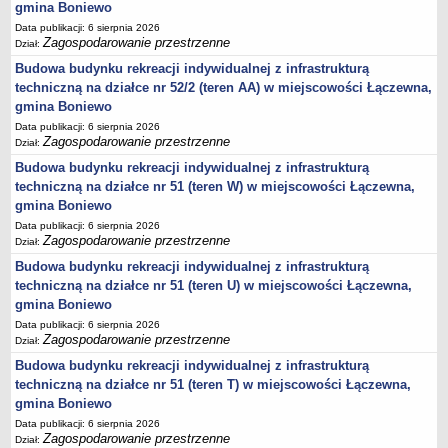
gmina Boniewo
Statut
Data publikacji: 6 sierpnia 2026
Uchwały
Zagospodarowanie przestrzenne
Dział:
Projekty uchwał
Budowa budynku rekreacji indywidualnej z infrastrukturą
techniczną na działce nr 52/2 (teren AA) w miejscowości Łączewna,
Zarządzenia
gmina Boniewo
Protokoły
Data publikacji: 6 sierpnia 2026
Zagospodarowanie przestrzenne
Dział:
Opłaty i podatki
Budowa budynku rekreacji indywidualnej z infrastrukturą
Zagospodarowanie przestrzenne
techniczną na działce nr 51 (teren W) w miejscowości Łączewna,
Obwieszczenia,Zawiadomienia, sprawozdania ochrony środowiska
gmina Boniewo
Decyzje o środowiskowych uwarunkowaniach
Data publikacji: 6 sierpnia 2026
Zagospodarowanie przestrzenne
Dział:
REWITALIZACJA GMINY BONIEWO
Budowa budynku rekreacji indywidualnej z infrastrukturą
PPWOW
techniczną na działce nr 51 (teren U) w miejscowości Łączewna,
Aktualności
gmina Boniewo
konkursy
Data publikacji: 6 sierpnia 2026
Zagospodarowanie przestrzenne
Podręcznik PPWOW
Dział:
Budowa budynku rekreacji indywidualnej z infrastrukturą
Plan działania
techniczną na działce nr 51 (teren T) w miejscowości Łączewna,
Strategia Rozwiązywania Problemów Społecznych
gmina Boniewo
Lista osób kluczowych
Data publikacji: 6 sierpnia 2026
Zagospodarowanie przestrzenne
Dział:
Lista aktywności społecznych