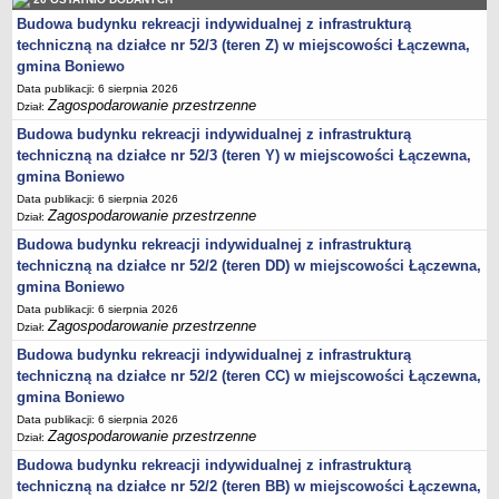
sprawozdania z wykonania budżetu
Budowa budynku rekreacji indywidualnej z infrastrukturą
Plan postępowań na 2026 rok
techniczną na działce nr 52/3 (teren Z) w miejscowości Łączewna,
Plan postępowań o udzielenie zamówień na rok 2025
gmina Boniewo
Data publikacji: 6 sierpnia 2026
Plan postępowań na rok 2024
Zagospodarowanie przestrzenne
Dział:
Plan postępowań o udzielenie zamówień na rok 2023
Budowa budynku rekreacji indywidualnej z infrastrukturą
Plan postępowań o udzielenie zamówień na rok 2022
techniczną na działce nr 52/3 (teren Y) w miejscowości Łączewna,
gmina Boniewo
Plan postępowań w 2021 roku
Data publikacji: 6 sierpnia 2026
Plan postępowań o udzielenie zamówień w 2020 roku
Zagospodarowanie przestrzenne
Dział:
Plan postępowań o udzielenie zamówień na 2019
Budowa budynku rekreacji indywidualnej z infrastrukturą
Plan postępowań o udzielenie zamówień w 2018 roku
techniczną na działce nr 52/2 (teren DD) w miejscowości Łączewna,
gmina Boniewo
Plan postępowań o udzielenie zamówień w 2017 roku
Data publikacji: 6 sierpnia 2026
Dług publiczny, Pomoc publiczna
Zagospodarowanie przestrzenne
Dział:
Realizacja inwestycji
Budowa budynku rekreacji indywidualnej z infrastrukturą
techniczną na działce nr 52/2 (teren CC) w miejscowości Łączewna,
przetargi
gmina Boniewo
Konkursy
Data publikacji: 6 sierpnia 2026
Zagospodarowanie przestrzenne
elektronizacja zamówień publicznych
Dział:
Budowa budynku rekreacji indywidualnej z infrastrukturą
zamówienia do 170 000 PLN
techniczną na działce nr 52/2 (teren BB) w miejscowości Łączewna,
PRAWO LOKALNE