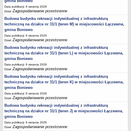
harmonogram odbioru odpadów
gmina Boniewo
Data publikacji: 6 sierpnia 2026
GMINNY KOMITET OCHRONY PAMIĘCI WALK I MĘCZEŃSTWA
Zagospodarowanie przestrzenne
Dział:
Plany pracy
Budowa budynku rekreacji indywidualnej z infrastrukturą
Sprawozdania
techniczną na działce nr 31/1 (teren M) w miejscowości Łączewna,
PROGRAMY
gmina Boniewo
Startegia Rozwoju Gminy Boniewo 2025-2034
Data publikacji: 6 sierpnia 2026
Zagospodarowanie przestrzenne
Dział:
Program Ochrony Środowiska dla Gminy Boniewo na lata 2024-2028
z perspektywą do 2032 roku
Budowa budynku rekreacji indywidualnej z infrastrukturą
techniczną na działce nr 31/1 (teren L) w miejscowości Łączewna,
Program Gospodarki Odpadami
gmina Boniewo
Plan odnowy sołectwa Boniewo
Data publikacji: 6 sierpnia 2026
Zagospodarowanie przestrzenne
Dział:
Gminna komisja Profilaktyki i Rozwiązywania Problemów
alkoholowych
Budowa budynku rekreacji indywidualnej z infrastrukturą
techniczną na działce nr 31/1 (teren K) w miejscowości Łączewna,
Strategia Rozwiązywania Problemów Społecznych
gmina Boniewo
Strategia Rozwoju Turystycznego Gminy Boniewo
Data publikacji: 6 sierpnia 2026
Zagospodarowanie przestrzenne
Program współpracy z organizacjami pozarządowymi
Dział:
Budowa budynku rekreacji indywidualnej z infrastrukturą
Program profilaktyki i rozwiązywania problemów alkoholowych
techniczną na działce nr 31/1 (teren J) w miejscowości Łączewna,
Lokalny program rozwoju Gminy Boniewo na lata 2012-2020
gmina Boniewo
PROGRAM USUWANIA AZBESTU I WYROBÓW
Data publikacji: 6 sierpnia 2026
ZAWIERAJĄCYCH AZBEST DLA GMINY BONIEWO NA LATA
Zagospodarowanie przestrzenne
Dział: