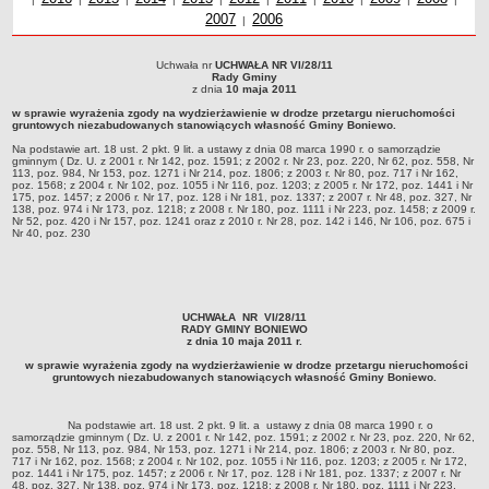
2007
Uchwały z roku
2006
roku
z r
Zabytki Gminy
|
Plan Zagospodarowania Przestrzennego
Uchwała nr
UCHWAŁA NR VI/28/11
Uchwała nr UCHWAŁA NR VI/28/11Rady Gminyz dnia 10 maja 2011 w sprawie
Plan ogólny Gminy Boniewo
Rady Gminy
wyrażenia zgody na wydzierżawienie w drodze przetargu nieruchomości
z dnia
10 maja 2011
gruntowych niezabudowanych stanowiących własność Gminy Boniewo. Na
Miejscowy Plan Zagospodarowania Przestrzennego wybranych
w sprawie wyrażenia zgody na wydzierżawienie w drodze przetargu nieruchomości
podstawie art. 18 ust. 2 pkt. 9 lit. a ustawy z dnia 08 marca 1990 r. o samorządzie
gruntowych niezabudowanych stanowiących własność Gminy Boniewo.
terenów Gminy Boniewo
gminnym ( Dz. U. z 2001 r. Nr 142, poz. 1591; z 2002 r. Nr 23, poz. 220, Nr 62, poz.
558, Nr 113, poz. 984, Nr 153, poz. 1271 i Nr 214, poz. 1806; z 2003 r. Nr 80, poz. 717 i
Na podstawie art. 18 ust. 2 pkt. 9 lit. a ustawy z dnia 08 marca 1990 r. o samorządzie
Nr 162, poz. 1568; z 2004 r. Nr 102, poz. 1055 i Nr 116, poz. 1203; z 2005 r. Nr 172,
System Informacji Przestrzennej e-mapa
gminnym ( Dz. U. z 2001 r. Nr 142, poz. 1591; z 2002 r. Nr 23, poz. 220, Nr 62, poz. 558, Nr
poz. 1441 i Nr 175, poz. 1457; z 2006 r. Nr 17, poz. 128 i Nr 181, poz. 1337; z 2007 r.
113, poz. 984, Nr 153, poz. 1271 i Nr 214, poz. 1806; z 2003 r. Nr 80, poz. 717 i Nr 162,
Nr 48, poz. 327, Nr 138, poz. 974 i Nr 173, poz. 1218; z 2008 r. Nr 180, poz. 1111 i Nr
petycje
poz. 1568; z 2004 r. Nr 102, poz. 1055 i Nr 116, poz. 1203; z 2005 r. Nr 172, poz. 1441 i Nr
223, poz. 1458; z 2009 r. Nr 52, poz. 420 i Nr 157, poz. 1241 oraz z 2010 r. Nr 28, poz.
175, poz. 1457; z 2006 r. Nr 17, poz. 128 i Nr 181, poz. 1337; z 2007 r. Nr 48, poz. 327, Nr
142 i 146, Nr 106, poz. 675 i Nr 40, poz. 230
138, poz. 974 i Nr 173, poz. 1218; z 2008 r. Nr 180, poz. 1111 i Nr 223, poz. 1458; z 2009 r.
ponowne wykorzystywanie
Nr 52, poz. 420 i Nr 157, poz. 1241 oraz z 2010 r. Nr 28, poz. 142 i 146, Nr 106, poz. 675 i
Nr 40, poz. 230
pomoc prawna
Punkt potwierdzania profilu zaufanego
Porozumienia
UCHWAŁA NR VI/28/11
Infromacje w zakresie preferencyjnego paliwa stałego
RADY GMINY BONIEWO
z dnia 10 maja 2011 r.
ocena jakości wody
w sprawie wyrażenia zgody na wydzierżawienie w drodze przetargu nieruchomości
gruntowych niezabudowanych stanowiących własność Gminy Boniewo.
WŁADZE I STRUKTURA
Rada gminy
Na podstawie art. 18 ust. 2 pkt. 9 lit. a ustawy z dnia 08 marca 1990 r. o
Urząd gminy
samorządzie gminnym ( Dz. U. z 2001 r. Nr 142, poz. 1591; z 2002 r. Nr 23, poz. 220, Nr 62,
poz. 558, Nr 113, poz. 984, Nr 153, poz. 1271 i Nr 214, poz. 1806; z 2003 r. Nr 80, poz.
Wójt
717 i Nr 162, poz. 1568; z 2004 r. Nr 102, poz. 1055 i Nr 116, poz. 1203; z 2005 r. Nr 172,
poz. 1441 i Nr 175, poz. 1457; z 2006 r. Nr 17, poz. 128 i Nr 181, poz. 1337; z 2007 r. Nr
48, poz. 327, Nr 138, poz. 974 i Nr 173, poz. 1218; z 2008 r. Nr 180, poz. 1111 i Nr 223,
Jednostki organizacyjne