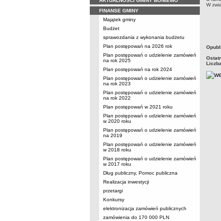
AKTUALNOŚCI GMINY BONIEWO
W zwią
FINANSE GMINY
P
Majątek gminy
Z
Budżet
sprawozdania z wykonania budżetu
Plan postępowań na 2026 rok
metry
Opubl
Plan postępowań o udzielenie zamówień
Ostat
na rok 2025
Liczb
Plan postępowań na rok 2024
Plan postępowań o udzielenie zamówień
na rok 2023
Plan postępowań o udzielenie zamówień
na rok 2022
Plan postępowań w 2021 roku
Plan postępowań o udzielenie zamówień
w 2020 roku
Plan postępowań o udzielenie zamówień
na 2019
Plan postępowań o udzielenie zamówień
w 2018 roku
Plan postępowań o udzielenie zamówień
w 2017 roku
Dług publiczny, Pomoc publiczna
Realizacja inwestycji
przetargi
Konkursy
elektronizacja zamówień publicznych
zamówienia do 170 000 PLN