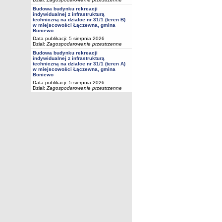
Budowa budynku rekreacji
indywidualnej z infrastrukturą
techniczną na działce nr 31/1 (teren B)
w miejscowości Łączewna, gmina
Boniewo
Data publikacji: 5 sierpnia 2026
Dział:
Zagospodarowanie przestrzenne
Budowa budynku rekreacji
indywidualnej z infrastrukturą
techniczną na działce nr 31/1 (teren A)
w miejscowości Łączewna, gmina
Boniewo
Data publikacji: 5 sierpnia 2026
Dział:
Zagospodarowanie przestrzenne