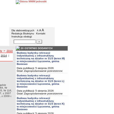
Urząd Gminy w Boniewie
Menu dodatkowe
A
powiększ czcionkę
A
standardowy rozmiar czcionki
Dla słabowidzących
A
pomniejsz czcionkę
Redakcja Biuletynu
Kontakt
Instrukcja obsługi
Wyszukiwarka artykułów
Szukaj
20 OSTATNIO DODANYCH
ły
>
2010
Budowa budynku rekreacji
 z roku
|
Uchwały z roku
2014
|
Uchwały z roku
indywidualnej z infrastrukturą
techniczną na działce nr 31/3 (teren M)
w miejscowości Łączewna, gmina
Boniewo
Data publikacji: 5 sierpnia 2026
 Odnowy Miejscowości Osiecz Mały na lata 2010 -2017 Na podstawie art.18 ust.2 pkt
Dział:
Zagospodarowanie przestrzenne
. z 2001 r. Nr 142, poz. 1591, z 2002 r. Nr 23, poz. 220, Nr 62, poz. 558, Nr 113, poz.
Budowa budynku rekreacji
r 102, poz. 1055, Nr 116, poz. 1203, z 2005 r. Nr 172, poz. 1441, Nr 175, poz. 1457, z 2006
indywidualnej z infrastrukturą
1218, z 2008 r. Nr 180, poz. 1111 i Nr 223, poz. 1458, z 2009 r. Nr 52, poz. 420, Nr 157,
techniczną na działce nr 31/3 (teren L)
w miejscowości Łączewna, gmina
ządzie
Boniewo
984, Nr
55, Nr 116,
Data publikacji: 5 sierpnia 2026
37, z 2007
Dział:
Zagospodarowanie przestrzenne
, z 2009 r.
Budowa budynku rekreacji
indywidualnej z infrastrukturą
techniczną na działce nr 31/3 (teren K)
w miejscowości Łączewna, gmina
Boniewo
Data publikacji: 5 sierpnia 2026