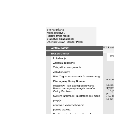
Strona główna
Mapa Biuletynu
Rejestr zmian treści
Statystyki oglądalności
Dziennik Ustaw
Monitor Polski
NULL stri
AKTUALNOŚCI
Menu
NASZA GMINA
Uch
20
Lokalizacja
Zadania publiczne
Związki i stowarzyszenia
Uchwa
Zabytki Gminy
6 oraz
Plan Zagospodarowania Przestrzennego
984, N
w spr
r. Nr 
Plan ogólny Gminy Boniewo
poz.12
Na pod
Miejscowy Plan Zagospodarowania
gminny
Przestrzennego wybranych terenów
153, p
Gminy Boniewo
poz. 1
System Informacji Przestrzennej e-mapa
r. Nr 
Nr 52,
petycje
ponowne wykorzystywanie
pomoc prawna