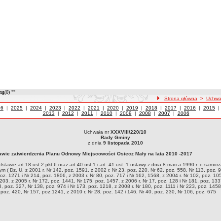
ng(0) ""
ścieżka nawigacji
Strona główna
>
Uchwa
wały z roku
26
|
Uchwały z roku
2025
|
Uchwały z roku
2024
|
Uchwały z roku
2023
|
Uchwały z roku
2022
|
Uchwały z roku
2021
|
Uchwały z roku
2020
|
Uchwały z roku
2019
|
Uchwały z roku
2018
|
Uchwały z roku
2017
|
Uchwały z roku
2016
|
Uchwały
2015
2013
|
Uchwały z roku
2012
|
Uchwały z roku
2011
|
Uchwały z roku
2010
|
Uchwały z roku
2009
|
Uchwały z roku
2008
|
Uchwały z roku
2007
|
Uchwały z roku
2006
Uchwała nr
XXXVIII/220/10
ła nr XXXVIII/220/10Rady Gminyz dnia 9 listopada 2010w sprawie zatwierdzenia Planu
Rady Gminy
 art.40 ust.1 i art. 41 ust. 1 ustawy z dnia 8 marca 1990 r. o samorządzie gminnym ( Dz. U
z dnia
9 listopada 2010
r 153, poz. 1271 i Nr 214, poz. 1806, z 2003 r. Nr 80, poz. 717 i Nr 162, 1568, z 2004 r. N
awie zatwierdzenia Planu Odnowy Miejscowości Osiecz Mały na lata 2010 -2017
17, poz. 128 i Nr 181, poz. 1337, z 2007 r. Nr 48, poz. 327, Nr 138, poz. 974 i Nr 173, poz. 
41, z 2010 r. Nr 28, poz. 142 i 146, Nr 40, poz. 230, Nr 106, poz. 675
stawie art.18 ust.2 pkt 6 oraz art.40 ust.1 i art. 41 ust. 1 ustawy z dnia 8 marca 1990 r. o samor
m ( Dz. U. z 2001 r. Nr 142, poz. 1591, z 2002 r. Nr 23, poz. 220, Nr 62, poz. 558, Nr 113, poz. 
oz. 1271 i Nr 214, poz. 1806, z 2003 r. Nr 80, poz. 717 i Nr 162, 1568, z 2004 r. Nr 102, poz. 10
203, z 2005 r. Nr 172, poz. 1441, Nr 175, poz. 1457, z 2006 r. Nr 17, poz. 128 i Nr 181, poz. 13
48, poz. 327, Nr 138, poz. 974 i Nr 173, poz. 1218, z 2008 r. Nr 180, poz. 1111 i Nr 223, poz. 1458
 poz. 420, Nr 157, poz.1241, z 2010 r. Nr 28, poz. 142 i 146, Nr 40, poz. 230, Nr 106, poz. 675