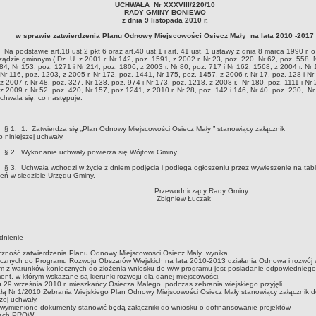
UCHWAŁA Nr XXXVIII/220/10
RADY GMINY BONIEWO
z dnia 9 listopada 2010 r.
w sprawie zatwierdzenia Planu Odnowy Miejscowości Osiecz Mały na lata 2010 -2017
stawie art.18 ust.2 pkt 6 oraz art.40 ust.1 i art. 41 ust. 1 ustawy z dnia 8 marca 1990 r. o
ądzie gminnym ( Dz. U. z 2001 r. Nr 142, poz. 1591, z 2002 r. Nr 23, poz. 220, Nr 62, poz. 558, 
84, Nr 153, poz. 1271 i Nr 214, poz. 1806, z 2003 r. Nr 80, poz. 717 i Nr 162, 1568, z 2004 r. Nr 
Nr 116, poz. 1203, z 2005 r. Nr 172, poz. 1441, Nr 175, poz. 1457, z 2006 r. Nr 17, poz. 128 i Nr
z 2007 r. Nr 48, poz. 327, Nr 138, poz. 974 i Nr 173, poz. 1218, z 2008 r. Nr 180, poz. 1111 i Nr 
z 2009 r. Nr 52, poz. 420, Nr 157, poz.1241, z 2010 r. Nr 28, poz. 142 i 146, Nr 40, poz. 230, Nr
chwala się, co następuje:
1. Zatwierdza się „Plan Odnowy Miejscowości Osiecz Mały ” stanowiący załącznik
o niniejszej uchwały.
Wykonanie uchwały powierza się Wójtowi Gminy.
Uchwała wchodzi w życie z dniem podjęcia i podlega ogłoszeniu przez wywieszenie na tabl
eń w siedzibie Urzędu Gminy.
rzewodniczący Rady Gminy
bigniew Łuczak
dnienie
czność zatwierdzenia Planu Odnowy Miejscowości Osiecz Mały wynika
cznych do Programu Rozwoju Obszarów Wiejskich na lata 2010-2013 działania Odnowa i rozwój 
m z warunków koniecznych do złożenia wniosku do w/w programu jest posiadanie odpowiedniego
nt, w którym wskazane są kierunki rozwoju dla danej miejscowości.
 29 września 2010 r. mieszkańcy Osiecza Małego podczas zebrania wiejskiego przyjęli
ą Nr 1/2010 Zebrania Wiejskiego Plan Odnowy Miejscowości Osiecz Mały stanowiący załącznik 
szej uchwały.
wymienione dokumenty stanowić będą załączniki do wniosku o dofinansowanie projektów
ach PROW.