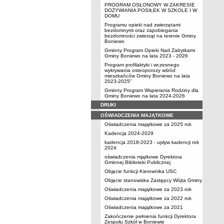
PROGRAM OSŁONOWY W ZAKRESIE
DOŻYWIANIA POSIŁEK W SZKOLE I W
DOMU
Programu opieki nad zwierzętami
bezdomnymi oraz zapobiegania
bezdomności zwierząt na terenie Gminy
Boniewo
Gminny Program Opieki Nad Zabytkami
Gminy Boniewo na lata 2023 - 2026
Program profilaktyki i wczesnego
wykrywania osteoporozy wśród
mieszkańców Gminy Boniewo na lata
2023-2025”
Gminny Program Wspierania Rodziny dla
Gminy Boniewo na lata 2024-2026
DRUKI
OŚWIADCZENIA MAJĄTKOWE
Oświadczenia majątkowe za 2025 rok
Kadencja 2024-2029
kadencja 2018-2023 - upływ kadencji rok
2024
oświadczenia mjątkowe Dyrektora
Gminnej Biblioteki Publicznej
Objęcie funkcji Kierownika USC
Objęcie stanowiska Zastępcy Wójta Gminy
Oświadczenia majątkowe za 2023 rok
Oświadczenia majątkowe za 2022 rok
Oświadczenia majątkowe za 2021
Zakończenie pełnienia funkcji Dyrektora
Zespołu Szkół w Boniewie