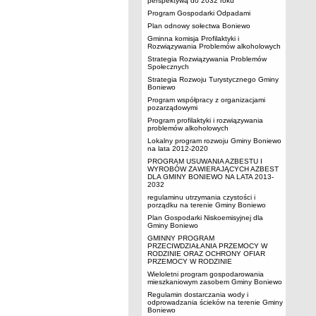
perspektywą do 2032 roku
Program Gospodarki Odpadami
Plan odnowy sołectwa Boniewo
Gminna komisja Profilaktyki i
Rozwiązywania Problemów alkoholowych
Strategia Rozwiązywania Problemów
Społecznych
Strategia Rozwoju Turystycznego Gminy
Boniewo
Program współpracy z organizacjami
pozarządowymi
Program profilaktyki i rozwiązywania
problemów alkoholowych
Lokalny program rozwoju Gminy Boniewo
na lata 2012-2020
PROGRAM USUWANIA AZBESTU I
WYROBÓW ZAWIERAJĄCYCH AZBEST
DLA GMINY BONIEWO NA LATA 2013-
2032
regulaminu utrzymania czystości i
porządku na terenie Gminy Boniewo
Plan Gospodarki Niskoemisyjnej dla
Gminy Boniewo
GMINNY PROGRAM
PRZECIWDZIAŁANIA PRZEMOCY W
RODZINIE ORAZ OCHRONY OFIAR
PRZEMOCY W RODZINIE
Wieloletni program gospodarowania
mieszkaniowym zasobem Gminy Boniewo
Regulamin dostarczania wody i
odprowadzania ścieków na terenie Gminy
Boniewo