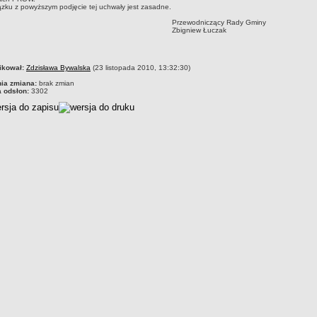
zku z powyższym podjęcie tej uchwały jest zasadne.
rzewodniczący Rady Gminy
bigniew Łuczak
czka
ikował:
Zdzisława Bywalska
(23 listopada 2010, 13:32:30)
nia zmiana:
brak zmian
a odsłon:
3302