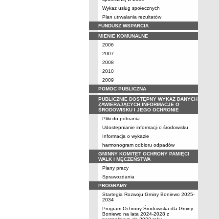
Wykaz usług społecznych
Plan utrwalania rezultatów
FUNDUSZ WSPARCIA
MIENIE KOMUNALNE
2006
2007
2008
2010
2009
POMOC PUBLICZNA
PUBLICZNIE DOSTĘPNY WYKAZ DANYCH
ZAWIERAJĄCYCH INFORMACJE O
ŚRODOWISKU I JEGO OCHRONIE
Pliki do pobrania
Udostepnianie informacji o środowisku
Informacja o wykazie
harmonogram odbioru odpadów
GMINNY KOMITET OCHRONY PAMIĘCI
WALK I MĘCZEŃSTWA
Plany pracy
Sprawozdania
PROGRAMY
Startegia Rozwoju Gminy Boniewo 2025-
2034
Program Ochrony Środowiska dla Gminy
Boniewo na lata 2024-2028 z