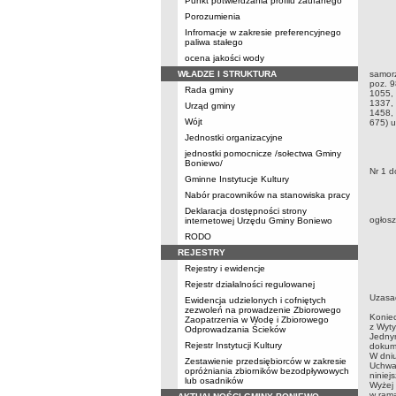
Punkt potwierdzania profilu zaufanego
Porozumienia
Infromacje w zakresie preferencyjnego
paliwa stałego
ocena jakości wody
Na pod
WŁADZE I STRUKTURA
samorz
poz. 9
Rada gminy
1055, 
1337, 
Urząd gminy
1458, 
Wójt
675) u
Jednostki organizacyjne
jednostki pomocnicze /sołectwa Gminy
§ 1. 
Boniewo/
Nr 1 d
Gminne Instytucje Kultury
§ 2. 
Nabór pracowników na stanowiska pracy
§ 3. 
Deklaracja dostępności strony
ogłosz
internetowej Urzędu Gminy Boniewo
RODO
P
Z
REJESTRY
Rejestry i ewidencje
Rejestr działalności regulowanej
Uzasa
Ewidencja udzielonych i cofniętych
zezwoleń na prowadzenie Zbiorowego
Konie
Zaopatrzenia w Wodę i Zbiorowego
z Wyty
Odprowadzania Ścieków
Jedny
Rejestr Instytucji Kultury
dokume
W dniu
Zestawienie przedsiębiorców w zakresie
Uchwał
opróżniania zbiorników bezodpływowych
niniej
lub osadników
Wyżej 
w ram