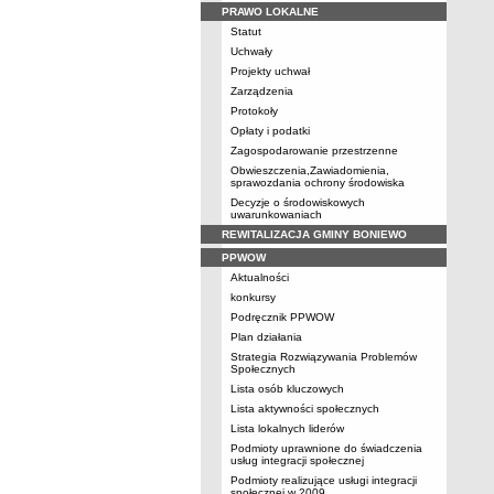
PRAWO LOKALNE
Statut
Uchwały
Projekty uchwał
Zarządzenia
Protokoły
Opłaty i podatki
Zagospodarowanie przestrzenne
Obwieszczenia,Zawiadomienia,
sprawozdania ochrony środowiska
Decyzje o środowiskowych
uwarunkowaniach
REWITALIZACJA GMINY BONIEWO
PPWOW
Aktualności
konkursy
Podręcznik PPWOW
Plan działania
Strategia Rozwiązywania Problemów
Społecznych
Lista osób kluczowych
Lista aktywności społecznych
Lista lokalnych liderów
Podmioty uprawnione do świadczenia
usług integracji społecznej
Podmioty realizujące usługi integracji
społecznej w 2009