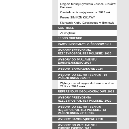
Objęcie funkcji Dyrektora Zespołu Szkół w
Boniewie
Oświadczenia majątkowe za 2024 rok
Prezes SIM KZN KUJAWY
Kierownik Klubu Dziecięcego w Boniewie
KONTROLE
Zewnętrzne
JEDNO OKIENKO
KARTY INFORMACJI O ŚRODOWISKU
WYBORY PREZYDENTA
RZECZYPOSPOLITEJ POLSKIEJ 2025
WYBORY DO PARLAMENTU
EUROPEJSKIEGO 2024
WYBORY SAMORZĄDOWE 2024
WYBORY DO SEJMU I SENATU - 15
PAŹDZIERNIKA 2023 R.
Wybory uzupełniające do Senatu w dniu
21 lipca 2024 roku
REFERENDUM OGÓLNOKRAJOWE 2023
WYBORY PREZYDENTA
RZECZYPOSPOLITEJ POLSKIEJ 2020
WYBORY DO SEJMU I SENATU
RZECZPOSPOLITEJ POLSKIEJ 13
PAŹDZIERNIKA 2019 ROK
WYBORY SAMORZĄDOWE 2018
WYBORY DO PARLAMENTU
EUROPEJSKIEGO 2019