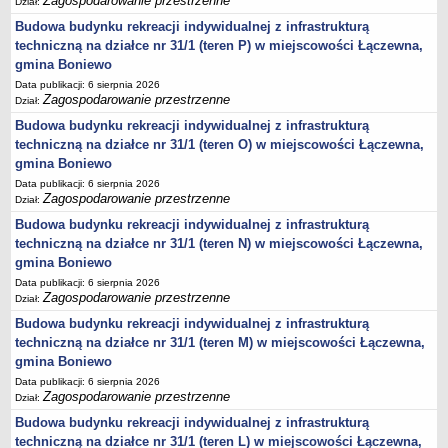
Zagospodarowanie przestrzenne
Dział:
Statut
Budowa budynku rekreacji indywidualnej z infrastrukturą
Uchwały
techniczną na działce nr 31/1 (teren P) w miejscowości Łączewna,
gmina Boniewo
Projekty uchwał
Data publikacji: 6 sierpnia 2026
Zarządzenia
Zagospodarowanie przestrzenne
Dział:
Protokoły
Budowa budynku rekreacji indywidualnej z infrastrukturą
techniczną na działce nr 31/1 (teren O) w miejscowości Łączewna,
Opłaty i podatki
gmina Boniewo
Zagospodarowanie przestrzenne
Data publikacji: 6 sierpnia 2026
Obwieszczenia,Zawiadomienia, sprawozdania ochrony środowiska
Zagospodarowanie przestrzenne
Dział:
Decyzje o środowiskowych uwarunkowaniach
Budowa budynku rekreacji indywidualnej z infrastrukturą
techniczną na działce nr 31/1 (teren N) w miejscowości Łączewna,
REWITALIZACJA GMINY BONIEWO
gmina Boniewo
PPWOW
Data publikacji: 6 sierpnia 2026
Aktualności
Zagospodarowanie przestrzenne
Dział:
konkursy
Budowa budynku rekreacji indywidualnej z infrastrukturą
Podręcznik PPWOW
techniczną na działce nr 31/1 (teren M) w miejscowości Łączewna,
gmina Boniewo
Plan działania
Data publikacji: 6 sierpnia 2026
Strategia Rozwiązywania Problemów Społecznych
Zagospodarowanie przestrzenne
Dział:
Lista osób kluczowych
Budowa budynku rekreacji indywidualnej z infrastrukturą
techniczną na działce nr 31/1 (teren L) w miejscowości Łączewna,
Lista aktywności społecznych