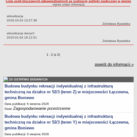
Lista osób kluczowych odpowiedzialnych za realizację polityki społecznej w gminie
rejestr zmian informacji
Zabytki Gminy
Plan Zagospodarowania Przestrzennego
aktualizacja
Data:
2016-10-24 13:27:38
Plan ogólny Gminy Boniewo
Autor:
Zdzisława Bywalska
Miejscowy Plan Zagospodarowania Przestrzennego wybranych
aktualizacja danych
terenów Gminy Boniewo
Data:
2010-01-04 16:12:51
Autor:
Zdzisława Bywalska
System Informacji Przestrzennej e-mapa
petycje
Zmiany o pozycjach
1 - 2 (z 2)
ponowne wykorzystywanie
powrót do informacji »
pomoc prawna
Punkt potwierdzania profilu zaufanego
20 OSTATNIO DODANYCH
Porozumienia
Budowa budynku rekreacji indywidualnej z infrastrukturą
Infromacje w zakresie preferencyjnego paliwa stałego
techniczną na działce nr 52/3 (teren Z) w miejscowości Łączewna,
gmina Boniewo
ocena jakości wody
Data publikacji: 6 sierpnia 2026
WŁADZE I STRUKTURA
Zagospodarowanie przestrzenne
Dział:
Rada gminy
Budowa budynku rekreacji indywidualnej z infrastrukturą
Urząd gminy
techniczną na działce nr 52/3 (teren Y) w miejscowości Łączewna,
gmina Boniewo
Wójt
Data publikacji: 6 sierpnia 2026
Jednostki organizacyjne