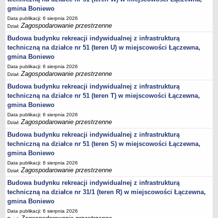
sprawozdania z wykonania budżetu
gmina Boniewo
Plan postępowań na 2026 rok
Data publikacji: 6 sierpnia 2026
Zagospodarowanie przestrzenne
Dział:
Plan postępowań o udzielenie zamówień na rok 2025
Budowa budynku rekreacji indywidualnej z infrastrukturą
Plan postępowań na rok 2024
techniczną na działce nr 51 (teren U) w miejscowości Łączewna,
Plan postępowań o udzielenie zamówień na rok 2023
gmina Boniewo
Plan postępowań o udzielenie zamówień na rok 2022
Data publikacji: 6 sierpnia 2026
Zagospodarowanie przestrzenne
Dział:
Plan postępowań w 2021 roku
Budowa budynku rekreacji indywidualnej z infrastrukturą
Plan postępowań o udzielenie zamówień w 2020 roku
techniczną na działce nr 51 (teren T) w miejscowości Łączewna,
Plan postępowań o udzielenie zamówień na 2019
gmina Boniewo
Data publikacji: 6 sierpnia 2026
Plan postępowań o udzielenie zamówień w 2018 roku
Zagospodarowanie przestrzenne
Dział:
Plan postępowań o udzielenie zamówień w 2017 roku
Budowa budynku rekreacji indywidualnej z infrastrukturą
Dług publiczny, Pomoc publiczna
techniczną na działce nr 51 (teren S) w miejscowości Łączewna,
gmina Boniewo
Realizacja inwestycji
Data publikacji: 6 sierpnia 2026
przetargi
Zagospodarowanie przestrzenne
Dział:
Konkursy
Budowa budynku rekreacji indywidualnej z infrastrukturą
elektronizacja zamówień publicznych
techniczną na działce nr 31/1 (teren R) w miejscowości Łączewna,
gmina Boniewo
zamówienia do 170 000 PLN
Data publikacji: 6 sierpnia 2026
PRAWO LOKALNE