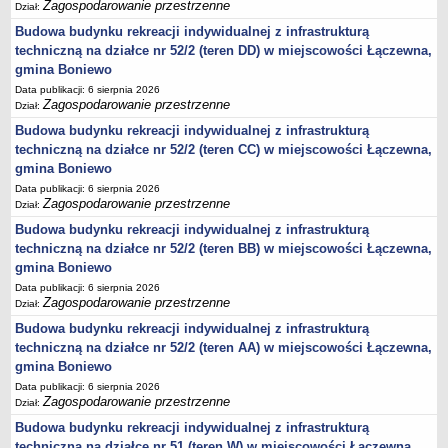
Zagospodarowanie przestrzenne
Dział:
jednostki pomocnicze /sołectwa Gminy Boniewo/
Budowa budynku rekreacji indywidualnej z infrastrukturą
techniczną na działce nr 52/2 (teren DD) w miejscowości Łączewna,
Gminne Instytucje Kultury
gmina Boniewo
Nabór pracowników na stanowiska pracy
Data publikacji: 6 sierpnia 2026
Deklaracja dostępności strony internetowej Urzędu Gminy Boniewo
Zagospodarowanie przestrzenne
Dział:
RODO
Budowa budynku rekreacji indywidualnej z infrastrukturą
techniczną na działce nr 52/2 (teren CC) w miejscowości Łączewna,
REJESTRY
gmina Boniewo
Rejestry i ewidencje
Data publikacji: 6 sierpnia 2026
Rejestr działalności regulowanej
Zagospodarowanie przestrzenne
Dział:
Ewidencja udzielonych i cofniętych zezwoleń na prowadzenie
Budowa budynku rekreacji indywidualnej z infrastrukturą
Zbiorowego Zaopatrzenia w Wodę i Zbiorowego Odprowadzania
techniczną na działce nr 52/2 (teren BB) w miejscowości Łączewna,
Ścieków
gmina Boniewo
Data publikacji: 6 sierpnia 2026
Rejestr Instytucji Kultury
Zagospodarowanie przestrzenne
Dział:
Zestawienie przedsiębiorców w zakresie opróżniania zbiorników
Budowa budynku rekreacji indywidualnej z infrastrukturą
bezodpływowych lub osadników
techniczną na działce nr 52/2 (teren AA) w miejscowości Łączewna,
AKTUALNOŚCI GMINY BONIEWO
gmina Boniewo
FINANSE GMINY
Data publikacji: 6 sierpnia 2026
Majątek gminy
Zagospodarowanie przestrzenne
Dział:
Budżet
Budowa budynku rekreacji indywidualnej z infrastrukturą
techniczną na działce nr 51 (teren W) w miejscowości Łączewna,