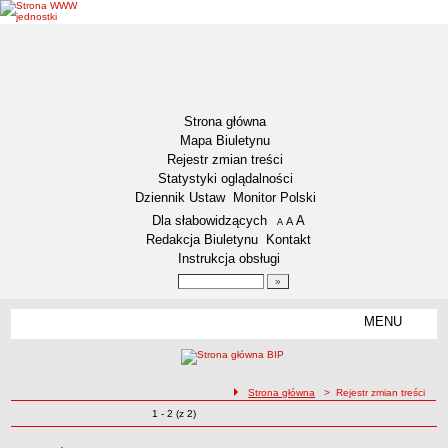
Strona główna
Mapa Biuletynu
Rejestr zmian treści
Statystyki oglądalności
Dziennik Ustaw
Monitor Polski
Menu dodatkowe
Dla słabowidzących
A
powiększ czcionkę
A
standardowy rozmiar czcionki
A
pomniejsz czcionkę
Redakcja Biuletynu
Kontakt
Instrukcja obsługi
Wyszukiwarka artykułów
Szukaj
MENU
Menu
AKTUALNOŚCI
NASZA GMINA
Lokalizacja
ścieżka nawigacji
Strona główna
> Rejestr zmian treści
Zmiany o pozycjach
1 - 2 (z 2)
Zadania publiczne
Rejestr zmian treści
Związki i stowarzyszenia