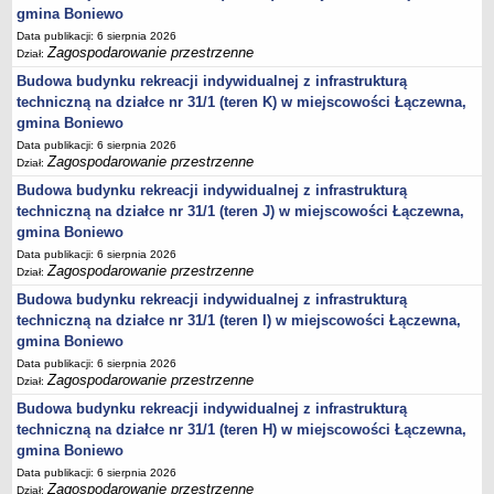
gmina Boniewo
Lista lokalnych liderów
Data publikacji: 6 sierpnia 2026
Zagospodarowanie przestrzenne
Podmioty uprawnione do świadczenia usług integracji społecznej
Dział:
Budowa budynku rekreacji indywidualnej z infrastrukturą
Podmioty realizujące usługi integracji społecznej w 2009
techniczną na działce nr 31/1 (teren K) w miejscowości Łączewna,
Wykaz usług społecznych
gmina Boniewo
Plan utrwalania rezultatów
Data publikacji: 6 sierpnia 2026
Zagospodarowanie przestrzenne
Dział:
FUNDUSZ WSPARCIA
MIENIE KOMUNALNE
Budowa budynku rekreacji indywidualnej z infrastrukturą
techniczną na działce nr 31/1 (teren J) w miejscowości Łączewna,
2006
gmina Boniewo
2007
Data publikacji: 6 sierpnia 2026
2008
Zagospodarowanie przestrzenne
Dział:
2010
Budowa budynku rekreacji indywidualnej z infrastrukturą
techniczną na działce nr 31/1 (teren I) w miejscowości Łączewna,
2009
gmina Boniewo
POMOC PUBLICZNA
Data publikacji: 6 sierpnia 2026
PUBLICZNIE DOSTĘPNY WYKAZ DANYCH ZAWIERAJĄCYCH INFORMACJE O
Zagospodarowanie przestrzenne
Dział:
ŚRODOWISKU I JEGO OCHRONIE
Budowa budynku rekreacji indywidualnej z infrastrukturą
Pliki do pobrania
techniczną na działce nr 31/1 (teren H) w miejscowości Łączewna,
Udostepnianie informacji o środowisku
gmina Boniewo
Informacja o wykazie
Data publikacji: 6 sierpnia 2026
Zagospodarowanie przestrzenne
Dział: