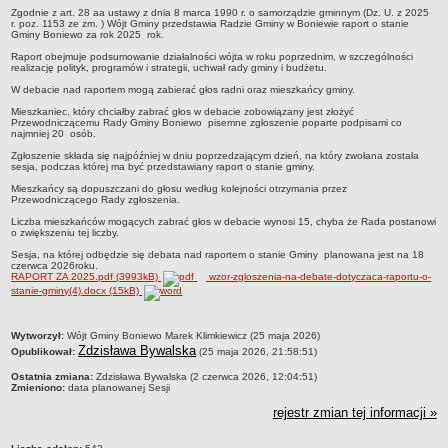
Zgodnie z art. 28 aa ustawy z dnia 8 marca 1990 r. o samorządzie gminnym (Dz. U. z 2025
Zabytki Gminy
r. poz. 1153 ze zm. ) Wójt Gminy przedstawia Radzie Gminy w Boniewie raport o stanie
Gminy Boniewo za rok 2025 rok.
Plan Zagospodarowania Przestrzennego
Raport obejmuje podsumowanie działalności wójta w roku poprzednim, w szczególności
realizację polityk, programów i strategii, uchwał rady gminy i budżetu.
Plan ogólny Gminy Boniewo
W debacie nad raportem mogą zabierać głos radni oraz mieszkańcy gminy.
Miejscowy Plan Zagospodarowania Przestrzennego wybranych
Mieszkaniec, który chciałby zabrać głos w debacie zobowiązany jest złożyć
terenów Gminy Boniewo
Przewodniczącemu Rady Gminy Boniewo pisemne zgłoszenie poparte podpisami co
najmniej 20 osób.
System Informacji Przestrzennej e-mapa
Zgłoszenie składa się najpóźniej w dniu poprzedzającym dzień, na który zwołana została
sesja, podczas której ma być przedstawiany raport o stanie gminy.
petycje
Mieszkańcy są dopuszczani do głosu według kolejności otrzymania przez
ponowne wykorzystywanie
Przewodniczącego Rady zgłoszenia.
pomoc prawna
Liczba mieszkańców mogących zabrać głos w debacie wynosi 15, chyba że Rada postanowi
o zwiększeniu tej liczby.
Punkt potwierdzania profilu zaufanego
Sesja, na której odbędzie się debata nad raportem o stanie Gminy planowana jest na 18
czerwca 2026roku.
Porozumienia
RAPORT ZA 2025.pdf (3993kB)
wzor-zgloszenia-na-debate-dotyczaca-raportu-o-
stanie-gminy(4).docx (15kB)
Infromacje w zakresie preferencyjnego paliwa stałego
ocena jakości wody
metryczka
Wytworzył:
Wójt Gminy Boniewo Marek Klimkiewicz (25 maja 2026)
WŁADZE I STRUKTURA
Zdzisława Bywalska
Opublikował:
(25 maja 2026, 21:58:51)
Rada gminy
Ostatnia zmiana:
Zdzisława Bywalska (2 czerwca 2026, 12:04:51)
Zmieniono:
data planowanej Sesji
Urząd gminy
rejestr zmian tej informacji »
Wójt
Jednostki organizacyjne