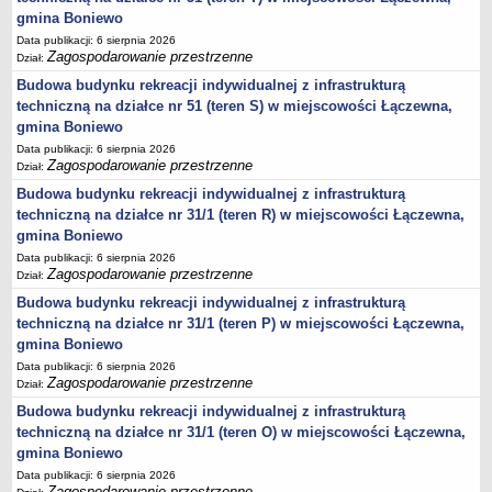
Statut
gmina Boniewo
Data publikacji: 6 sierpnia 2026
Uchwały
Zagospodarowanie przestrzenne
Dział:
Projekty uchwał
Budowa budynku rekreacji indywidualnej z infrastrukturą
Zarządzenia
techniczną na działce nr 51 (teren S) w miejscowości Łączewna,
gmina Boniewo
Protokoły
Data publikacji: 6 sierpnia 2026
Opłaty i podatki
Zagospodarowanie przestrzenne
Dział:
Zagospodarowanie przestrzenne
Budowa budynku rekreacji indywidualnej z infrastrukturą
techniczną na działce nr 31/1 (teren R) w miejscowości Łączewna,
Obwieszczenia,Zawiadomienia, sprawozdania ochrony środowiska
gmina Boniewo
Decyzje o środowiskowych uwarunkowaniach
Data publikacji: 6 sierpnia 2026
REWITALIZACJA GMINY BONIEWO
Zagospodarowanie przestrzenne
Dział:
PPWOW
Budowa budynku rekreacji indywidualnej z infrastrukturą
Aktualności
techniczną na działce nr 31/1 (teren P) w miejscowości Łączewna,
gmina Boniewo
konkursy
Data publikacji: 6 sierpnia 2026
Podręcznik PPWOW
Zagospodarowanie przestrzenne
Dział:
Plan działania
Budowa budynku rekreacji indywidualnej z infrastrukturą
Strategia Rozwiązywania Problemów Społecznych
techniczną na działce nr 31/1 (teren O) w miejscowości Łączewna,
gmina Boniewo
Lista osób kluczowych
Data publikacji: 6 sierpnia 2026
Lista aktywności społecznych
Zagospodarowanie przestrzenne