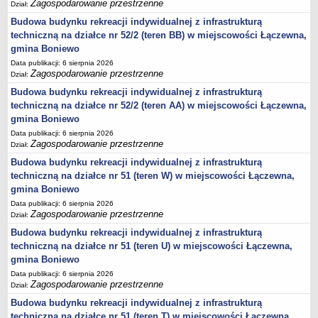
sprawozdania z wykonania budżetu
Zagospodarowanie przestrzenne
Dział:
Plan postępowań na 2026 rok
Budowa budynku rekreacji indywidualnej z infrastrukturą
techniczną na działce nr 52/2 (teren BB) w miejscowości Łączewna,
Plan postępowań o udzielenie zamówień na rok 2025
gmina Boniewo
Plan postępowań na rok 2024
Data publikacji: 6 sierpnia 2026
Zagospodarowanie przestrzenne
Dział:
Plan postępowań o udzielenie zamówień na rok 2023
Budowa budynku rekreacji indywidualnej z infrastrukturą
Plan postępowań o udzielenie zamówień na rok 2022
techniczną na działce nr 52/2 (teren AA) w miejscowości Łączewna,
Plan postępowań w 2021 roku
gmina Boniewo
Plan postępowań o udzielenie zamówień w 2020 roku
Data publikacji: 6 sierpnia 2026
Zagospodarowanie przestrzenne
Dział:
Plan postępowań o udzielenie zamówień na 2019
Budowa budynku rekreacji indywidualnej z infrastrukturą
Plan postępowań o udzielenie zamówień w 2018 roku
techniczną na działce nr 51 (teren W) w miejscowości Łączewna,
Plan postępowań o udzielenie zamówień w 2017 roku
gmina Boniewo
Data publikacji: 6 sierpnia 2026
Dług publiczny, Pomoc publiczna
Zagospodarowanie przestrzenne
Dział:
Realizacja inwestycji
Budowa budynku rekreacji indywidualnej z infrastrukturą
przetargi
techniczną na działce nr 51 (teren U) w miejscowości Łączewna,
gmina Boniewo
Konkursy
Data publikacji: 6 sierpnia 2026
elektronizacja zamówień publicznych
Zagospodarowanie przestrzenne
Dział:
zamówienia do 170 000 PLN
Budowa budynku rekreacji indywidualnej z infrastrukturą
PRAWO LOKALNE
techniczną na działce nr 51 (teren T) w miejscowości Łączewna,