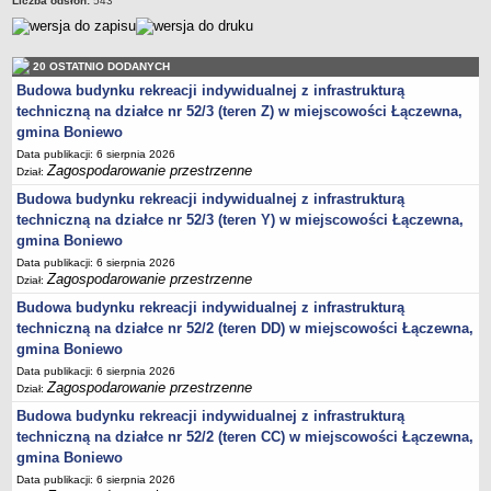
Liczba odsłon:
543
jednostki pomocnicze /sołectwa Gminy Boniewo/
Gminne Instytucje Kultury
20 OSTATNIO DODANYCH
Nabór pracowników na stanowiska pracy
Budowa budynku rekreacji indywidualnej z infrastrukturą
techniczną na działce nr 52/3 (teren Z) w miejscowości Łączewna,
Deklaracja dostępności strony internetowej Urzędu Gminy Boniewo
gmina Boniewo
RODO
Data publikacji: 6 sierpnia 2026
REJESTRY
Zagospodarowanie przestrzenne
Dział:
Rejestry i ewidencje
Budowa budynku rekreacji indywidualnej z infrastrukturą
Rejestr działalności regulowanej
techniczną na działce nr 52/3 (teren Y) w miejscowości Łączewna,
gmina Boniewo
Ewidencja udzielonych i cofniętych zezwoleń na prowadzenie
Data publikacji: 6 sierpnia 2026
Zbiorowego Zaopatrzenia w Wodę i Zbiorowego Odprowadzania
Zagospodarowanie przestrzenne
Dział:
Ścieków
Budowa budynku rekreacji indywidualnej z infrastrukturą
Rejestr Instytucji Kultury
techniczną na działce nr 52/2 (teren DD) w miejscowości Łączewna,
Zestawienie przedsiębiorców w zakresie opróżniania zbiorników
gmina Boniewo
bezodpływowych lub osadników
Data publikacji: 6 sierpnia 2026
Zagospodarowanie przestrzenne
Dział:
AKTUALNOŚCI GMINY BONIEWO
Budowa budynku rekreacji indywidualnej z infrastrukturą
FINANSE GMINY
techniczną na działce nr 52/2 (teren CC) w miejscowości Łączewna,
Majątek gminy
gmina Boniewo
Budżet
Data publikacji: 6 sierpnia 2026