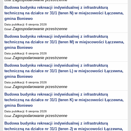
Dział:
Lista lokalnych liderów
Budowa budynku rekreacji indywidualnej z infrastrukturą
techniczną na działce nr 31/1 (teren N) w miejscowości Łączewna,
Podmioty uprawnione do świadczenia usług integracji społecznej
gmina Boniewo
Podmioty realizujące usługi integracji społecznej w 2009
Data publikacji: 6 sierpnia 2026
Zagospodarowanie przestrzenne
Wykaz usług społecznych
Dział:
Budowa budynku rekreacji indywidualnej z infrastrukturą
Plan utrwalania rezultatów
techniczną na działce nr 31/1 (teren M) w miejscowości Łączewna,
FUNDUSZ WSPARCIA
gmina Boniewo
MIENIE KOMUNALNE
Data publikacji: 6 sierpnia 2026
2006
Zagospodarowanie przestrzenne
Dział:
2007
Budowa budynku rekreacji indywidualnej z infrastrukturą
techniczną na działce nr 31/1 (teren L) w miejscowości Łączewna,
2008
gmina Boniewo
2010
Data publikacji: 6 sierpnia 2026
2009
Zagospodarowanie przestrzenne
Dział:
POMOC PUBLICZNA
Budowa budynku rekreacji indywidualnej z infrastrukturą
PUBLICZNIE DOSTĘPNY WYKAZ DANYCH ZAWIERAJĄCYCH INFORMACJE O
techniczną na działce nr 31/1 (teren K) w miejscowości Łączewna,
ŚRODOWISKU I JEGO OCHRONIE
gmina Boniewo
Pliki do pobrania
Data publikacji: 6 sierpnia 2026
Zagospodarowanie przestrzenne
Udostepnianie informacji o środowisku
Dział:
Budowa budynku rekreacji indywidualnej z infrastrukturą
Informacja o wykazie
techniczną na działce nr 31/1 (teren J) w miejscowości Łączewna,