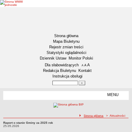
Strona główna
Mapa Biuletynu
Rejestr zmian treści
Statystyki oglądalności
Dziennik Ustaw
Monitor Polski
Menu dodatkowe
Dla słabowidzących
A
powiększ czcionkę
A
standardowy rozmiar czcionki
A
pomniejsz czcionkę
Redakcja Biuletynu
Kontakt
Instrukcja obsługi
Wyszukiwarka artykułów
Szukaj
MENU
Menu
AKTUALNOŚCI
NASZA GMINA
Lokalizacja
ścieżka nawigacji
Strona główna
> Aktualności
Zadania publiczne
Raport o stanie Gminy za 2025 rok
Raport o stanie Gminy za 2025 rok 25.05.2026
25.05.2026
Związki i stowarzyszenia