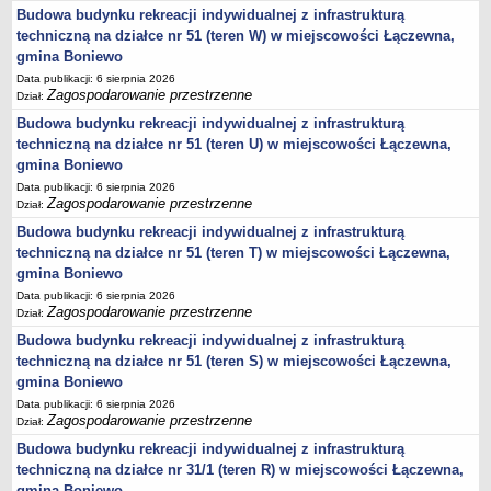
sprawozdania z wykonania budżetu
Budowa budynku rekreacji indywidualnej z infrastrukturą
Plan postępowań na 2026 rok
techniczną na działce nr 51 (teren W) w miejscowości Łączewna,
gmina Boniewo
Plan postępowań o udzielenie zamówień na rok 2025
Data publikacji: 6 sierpnia 2026
Plan postępowań na rok 2024
Zagospodarowanie przestrzenne
Dział:
Plan postępowań o udzielenie zamówień na rok 2023
Budowa budynku rekreacji indywidualnej z infrastrukturą
techniczną na działce nr 51 (teren U) w miejscowości Łączewna,
Plan postępowań o udzielenie zamówień na rok 2022
gmina Boniewo
Plan postępowań w 2021 roku
Data publikacji: 6 sierpnia 2026
Plan postępowań o udzielenie zamówień w 2020 roku
Zagospodarowanie przestrzenne
Dział:
Budowa budynku rekreacji indywidualnej z infrastrukturą
Plan postępowań o udzielenie zamówień na 2019
techniczną na działce nr 51 (teren T) w miejscowości Łączewna,
Plan postępowań o udzielenie zamówień w 2018 roku
gmina Boniewo
Plan postępowań o udzielenie zamówień w 2017 roku
Data publikacji: 6 sierpnia 2026
Zagospodarowanie przestrzenne
Dział:
Dług publiczny, Pomoc publiczna
Budowa budynku rekreacji indywidualnej z infrastrukturą
Realizacja inwestycji
techniczną na działce nr 51 (teren S) w miejscowości Łączewna,
przetargi
gmina Boniewo
Konkursy
Data publikacji: 6 sierpnia 2026
Zagospodarowanie przestrzenne
Dział:
elektronizacja zamówień publicznych
Budowa budynku rekreacji indywidualnej z infrastrukturą
zamówienia do 170 000 PLN
techniczną na działce nr 31/1 (teren R) w miejscowości Łączewna,
PRAWO LOKALNE
gmina Boniewo