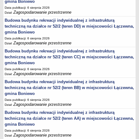
gmina Boniewo
jednostki pomocnicze /sołectwa Gminy Boniewo/
Data publikacji: 6 sierpnia 2026
Zagospodarowanie przestrzenne
Dział:
Gminne Instytucje Kultury
Budowa budynku rekreacji indywidualnej z infrastrukturą
Nabór pracowników na stanowiska pracy
techniczną na działce nr 52/2 (teren DD) w miejscowości Łączewna,
gmina Boniewo
Deklaracja dostępności strony internetowej Urzędu Gminy Boniewo
Data publikacji: 6 sierpnia 2026
RODO
Zagospodarowanie przestrzenne
Dział:
REJESTRY
Budowa budynku rekreacji indywidualnej z infrastrukturą
Rejestry i ewidencje
techniczną na działce nr 52/2 (teren CC) w miejscowości Łączewna,
Rejestr działalności regulowanej
gmina Boniewo
Data publikacji: 6 sierpnia 2026
Ewidencja udzielonych i cofniętych zezwoleń na prowadzenie
Zagospodarowanie przestrzenne
Dział:
Zbiorowego Zaopatrzenia w Wodę i Zbiorowego Odprowadzania
Budowa budynku rekreacji indywidualnej z infrastrukturą
Ścieków
techniczną na działce nr 52/2 (teren BB) w miejscowości Łączewna,
Rejestr Instytucji Kultury
gmina Boniewo
Zestawienie przedsiębiorców w zakresie opróżniania zbiorników
Data publikacji: 6 sierpnia 2026
bezodpływowych lub osadników
Zagospodarowanie przestrzenne
Dział:
AKTUALNOŚCI GMINY BONIEWO
Budowa budynku rekreacji indywidualnej z infrastrukturą
FINANSE GMINY
techniczną na działce nr 52/2 (teren AA) w miejscowości Łączewna,
Majątek gminy
gmina Boniewo
Data publikacji: 6 sierpnia 2026
Budżet
Zagospodarowanie przestrzenne
Dział: