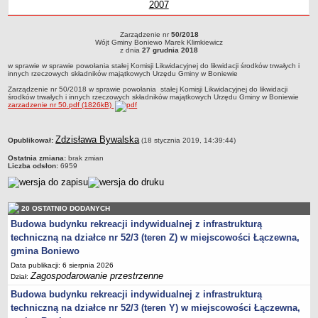
2007
Wójta Gminy Boniewo Marka
Klimkiewicza
Marka Klimkiewicza
Boniewo Marka
Klimkiewicza
roku
Boniewo
z roku
Marka
Bon
z
Zabytki Gminy
Klimkiewicza
Klimkiewicza
Klimkiewi
Marka
Ma
Kl
Klimkiewicza
Klimki
Plan Zagospodarowania Przestrzennego
Zarządzenie nr
50/2018
Zarządzenie nr 50/2018Wójt Gminy Boniewo Marek Klimkiewicz z dnia 27 grudnia
Wójt Gminy Boniewo Marek Klimkiewicz
2018w sprawie w sprawie powołania stałej Komisji Likwidacyjnej do likwidacji
Plan ogólny Gminy Boniewo
z dnia
27 grudnia 2018
środków trwałych i innych rzeczowych składników majątkowych Urzędu Gminy w
w sprawie w sprawie powołania stałej Komisji Likwidacyjnej do likwidacji środków trwałych i
Boniewie
Miejscowy Plan Zagospodarowania Przestrzennego wybranych
innych rzeczowych składników majątkowych Urzędu Gminy w Boniewie
terenów Gminy Boniewo
Zarządzenie nr 50/2018 w sprawie powołania stałej Komisji Likwidacyjnej do likwidacji
środków trwałych i innych rzeczowych składników majątkowych Urzędu Gminy w Boniewie
System Informacji Przestrzennej e-mapa
zarzadzenie nr 50.pdf (1826kB)
petycje
metryczka
ponowne wykorzystywanie
Zdzisława Bywalska
Opublikował:
(18 stycznia 2019, 14:39:44)
pomoc prawna
Ostatnia zmiana:
brak zmian
Liczba odsłon:
6959
Punkt potwierdzania profilu zaufanego
Porozumienia
20 OSTATNIO DODANYCH
Infromacje w zakresie preferencyjnego paliwa stałego
Budowa budynku rekreacji indywidualnej z infrastrukturą
ocena jakości wody
techniczną na działce nr 52/3 (teren Z) w miejscowości Łączewna,
WŁADZE I STRUKTURA
gmina Boniewo
Rada gminy
Data publikacji: 6 sierpnia 2026
Zagospodarowanie przestrzenne
Dział:
Urząd gminy
Budowa budynku rekreacji indywidualnej z infrastrukturą
Wójt
techniczną na działce nr 52/3 (teren Y) w miejscowości Łączewna,
Jednostki organizacyjne